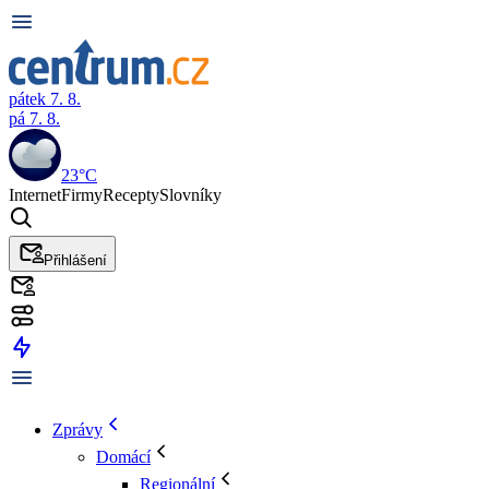
pátek 7. 8.
pá 7. 8.
23°C
Internet
Firmy
Recepty
Slovníky
Přihlášení
Zprávy
Domácí
Regionální