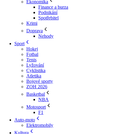
Ekonomika
Finance a burza
Podnikání
Spotřebitel
Krimi
Doprava
Nehody
Sport
Hokej
Fotbal
Tenis
Lyžování
Cyklistika
Atletika
Bojové sporty
ZOH 2026
Basketbal
NBA
Motosport
F1
Auto-moto
Elektromobily
Kultura