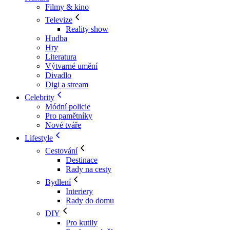
Filmy & kino
Televize
Reality show
Hudba
Hry
Literatura
Výtvarné umění
Divadlo
Digi a stream
Celebrity
Módní policie
Pro pamětníky
Nové tváře
Lifestyle
Cestování
Destinace
Rady na cesty
Bydlení
Interiery
Rady do domu
DIY
Pro kutily