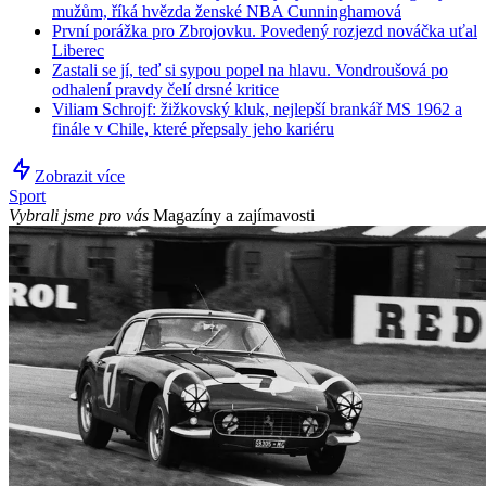
mužům, říká hvězda ženské NBA Cunninghamová
První porážka pro Zbrojovku. Povedený rozjezd nováčka uťal
Liberec
Zastali se jí, teď si sypou popel na hlavu. Vondroušová po
odhalení pravdy čelí drsné kritice
Viliam Schrojf: žižkovský kluk, nejlepší brankář MS 1962 a
finále v Chile, které přepsaly jeho kariéru
Zobrazit více
Sport
Vybrali jsme pro vás
Magazíny a zajímavosti