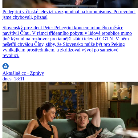
Pellegrini v čínské televizi zavzpomínal na komunismus. Po revoluci
jsme chybovali, přiznal
Slovenský prezident Peter Pellegrini koncem minulého měsíce
navštívil Čínu. V rámci třídenního pobytu v lidové republice mimo
jiné kývnul na rozhovor pro tamější státní televizi CGTN. V něm
nešetřil chválou Číny, sliby, že Slovensko může být pro Peking
vynikajícím prostředníkem, a zkritizoval vývoj po sametové
revoluci.
Aktuálně.cz - Zprávy
dnes, 18:11