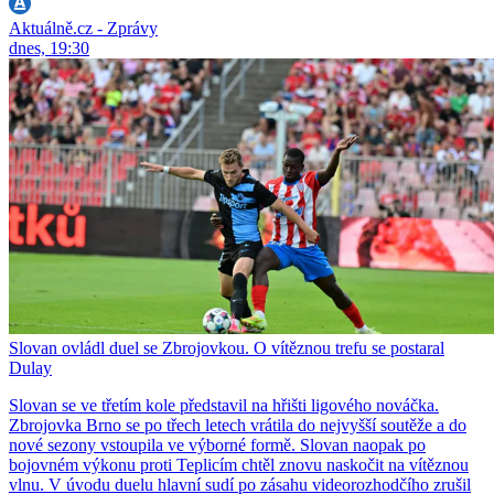
Aktuálně.cz - Zprávy
dnes, 19:30
Slovan ovládl duel se Zbrojovkou. O vítěznou trefu se postaral
Dulay
Slovan se ve třetím kole představil na hřišti ligového nováčka.
Zbrojovka Brno se po třech letech vrátila do nejvyšší soutěže a do
nové sezony vstoupila ve výborné formě. Slovan naopak po
bojovném výkonu proti Teplicím chtěl znovu naskočit na vítěznou
vlnu. V úvodu duelu hlavní sudí po zásahu videorozhodčího zrušil