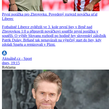
První porážka pro Zbrojovku. Povedený rozjezd nováčka uťal
Liberec
Fotbalisté Liberce zvítězili ve 3. kole první ligy v Brně nad
Zbrojovkou 1:0 a připravili nováčkovi soutěže první porážku v
soutěži. O výhře Slovanu rozhodl po hodině hry slovenský záložník
Patrik Dulay. Brňané tak nenavázali na výtečný start do ligy, kdy
zdolali Spartu a remizovali v Plzni.
Aktuálně.cz - Sport
dnes, 19:15
Reklama