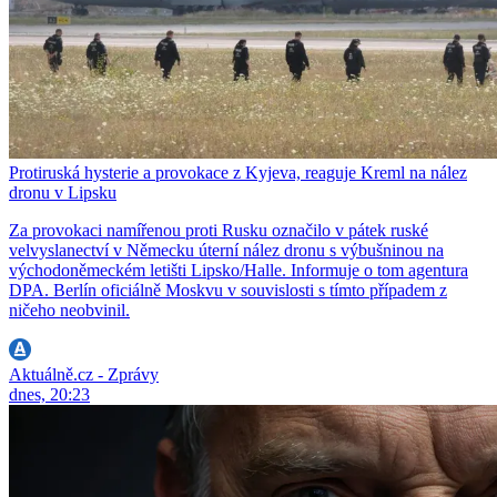
Protiruská hysterie a provokace z Kyjeva, reaguje Kreml na nález
dronu v Lipsku
Za provokaci namířenou proti Rusku označilo v pátek ruské
velvyslanectví v Německu úterní nález dronu s výbušninou na
východoněmeckém letišti Lipsko/Halle. Informuje o tom agentura
DPA. Berlín oficiálně Moskvu v souvislosti s tímto případem z
ničeho neobvinil.
Aktuálně.cz - Zprávy
dnes, 20:23