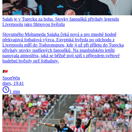
Salah je v Turecku za boha. Stovky fanoušků přivítaly legendu
Liverpoolu jako filmovou hvězdu
Slovutného Mohameda Salaha čeká nová a pro mnohé hodně
překvapivá fotbalová výzva. Egyptská hvězda po odchodu z
Liverpoolu míří do Trabzonsporu, kde ji už při příletu do Turecka
přivítaly stovky nadšených fanoušků. Na istanbulském letišti
panovala atmosféra, jaká se běžně pojí spíš s příjezdem světové
hudební hvězdy než fotbalisty.
SportWin
dnes, 19:41
1 min