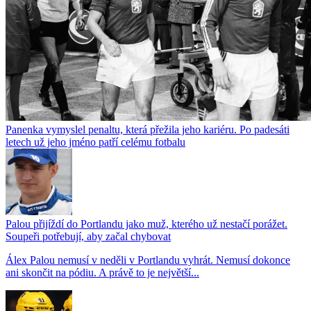
Panenka vymyslel penaltu, která přežila jeho kariéru. Po padesáti
letech už jeho jméno patří celému fotbalu
Palou přijíždí do Portlandu jako muž, kterého už nestačí porážet.
Soupeři potřebují, aby začal chybovat
Álex Palou nemusí v neděli v Portlandu vyhrát. Nemusí dokonce
ani skončit na pódiu. A právě to je největší...