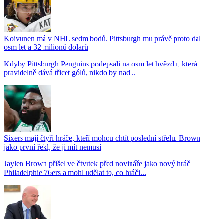
Koivunen má v NHL sedm bodů. Pittsburgh mu právě proto dal
osm let a 32 milionů dolarů
Kdyby Pittsburgh Penguins podepsali na osm let hvězdu, která
pravidelně dává třicet gólů, nikdo by nad...
Sixers mají čtyři hráče, kteří mohou chtít poslední střelu. Brown
jako první řekl, že ji mít nemusí
Jaylen Brown přišel ve čtvrtek před novináře jako nový hráč
Philadelphie 76ers a mohl udělat to, co hráči...