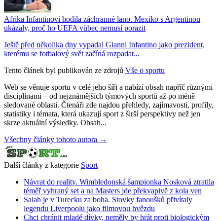
Afrika Infantinovi hodila záchranné lano. Mexiko s Argentinou
ukázaly, proč ho UEFA vůbec nemusí porazit
Ještě před několika dny vypadal Gianni Infantino jako prezident,
kterému se fotbalový svět začíná rozpadat...
Tento článek byl publikován ze zdrojů
Vše o sportu
Web se věnuje sportu v celé jeho šíři a nabízí obsah napříč různými
disciplínami – od nejznámějších týmových sportů až po méně
sledované oblasti. Čtenáři zde najdou přehledy, zajímavosti, profily,
statistiky i témata, která ukazují sport z širší perspektivy než jen
skrze aktuální výsledky. Obsah...
Všechny články tohoto autora →
Další články z kategorie
Sport
Návrat do reality. Wimbledonská šampionka Nosková ztratila
téměř vyhraný set a na Masters jde překvapivě z kola ven
Salah je v Turecku za boha. Stovky fanoušků přivítaly
legendu Liverpoolu jako filmovou hvězdu
Chci chránit mladé dívky, neměly by hrát proti biologickým