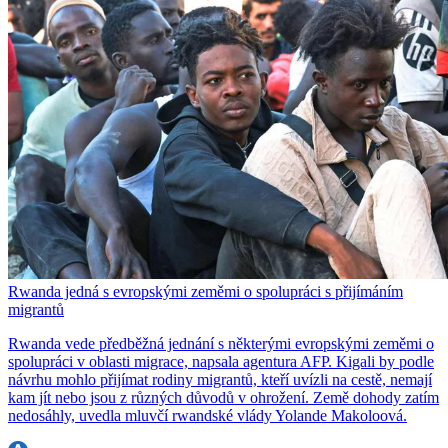
Rwanda jedná s evropskými zeměmi o spolupráci s přijímáním
migrantů
Rwanda vede předběžná jednání s některými evropskými zeměmi o
spolupráci v oblasti migrace, napsala agentura AFP. Kigali by podle
návrhu mohlo přijímat rodiny migrantů, kteří uvízli na cestě, nemají
kam jít nebo jsou z různých důvodů v ohrožení. Země dohody zatím
nedosáhly, uvedla mluvčí rwandské vlády Yolande Makoloová.