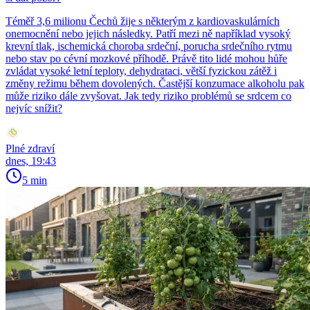
Téměř 3,6 milionu Čechů žije s některým z kardiovaskulárních
onemocnění nebo jejich následky. Patří mezi ně například vysoký
krevní tlak, ischemická choroba srdeční, porucha srdečního rytmu
nebo stav po cévní mozkové příhodě. Právě tito lidé mohou hůře
zvládat vysoké letní teploty, dehydrataci, větší fyzickou zátěž i
změny režimu během dovolených. Častější konzumace alkoholu pak
může riziko dále zvyšovat. Jak tedy riziko problémů se srdcem co
nejvíc snížit?
Plné zdraví
dnes, 19:43
5 min