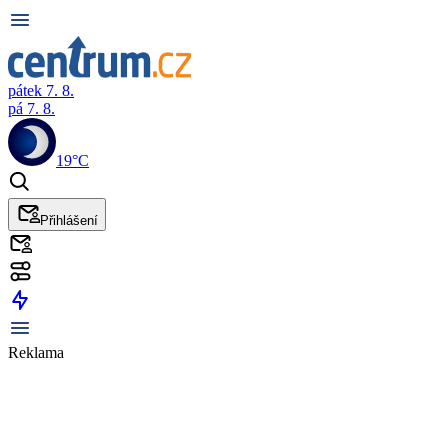
pátek 7. 8.
pá 7. 8.
19°C
Přihlášení
Reklama