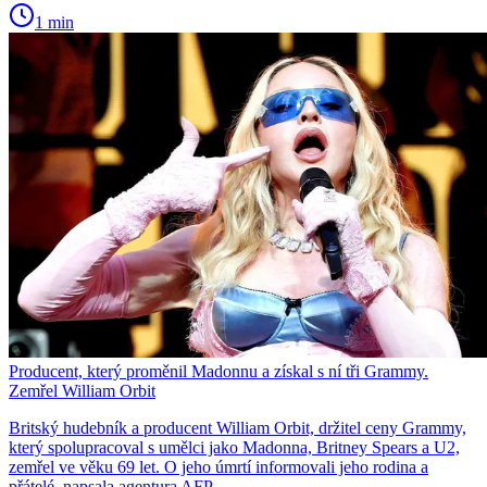
1 min
Producent, který proměnil Madonnu a získal s ní tři Grammy.
Zemřel William Orbit
Britský hudebník a producent William Orbit, držitel ceny Grammy,
který spolupracoval s umělci jako Madonna, Britney Spears a U2,
zemřel ve věku 69 let. O jeho úmrtí informovali jeho rodina a
přátelé, napsala agentura AFP.