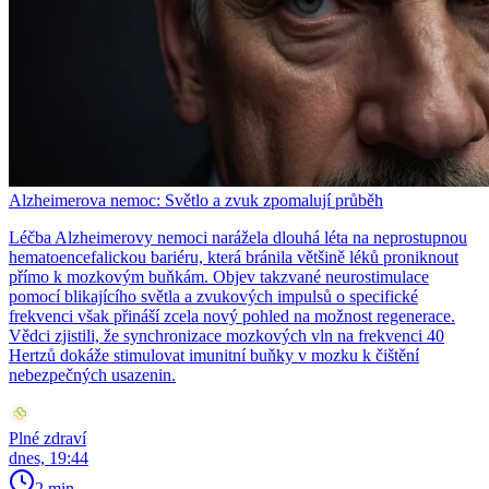
Alzheimerova nemoc: Světlo a zvuk zpomalují průběh
Léčba Alzheimerovy nemoci narážela dlouhá léta na neprostupnou
hematoencefalickou bariéru, která bránila většině léků proniknout
přímo k mozkovým buňkám. Objev takzvané neurostimulace
pomocí blikajícího světla a zvukových impulsů o specifické
frekvenci však přináší zcela nový pohled na možnost regenerace.
Vědci zjistili, že synchronizace mozkových vln na frekvenci 40
Hertzů dokáže stimulovat imunitní buňky v mozku k čištění
nebezpečných usazenin.
Plné zdraví
dnes, 19:44
2 min