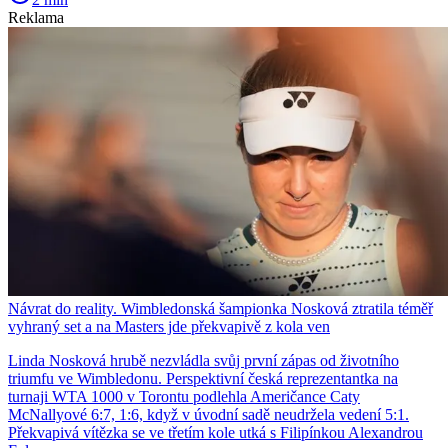
Reklama
Návrat do reality. Wimbledonská šampionka Nosková ztratila téměř
vyhraný set a na Masters jde překvapivě z kola ven
Linda Nosková hrubě nezvládla svůj první zápas od životního
triumfu ve Wimbledonu. Perspektivní česká reprezentantka na
turnaji WTA 1000 v Torontu podlehla Američance Caty
McNallyové 6:7, 1:6, když v úvodní sadě neudržela vedení 5:1.
Překvapivá vítězka se ve třetím kole utká s Filipínkou Alexandrou