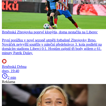
Brněnská Zbrojovka poprvé klopýtla, doma nestačila na Liberec
První porážku v nové sezoně utrpěli fotbalisté Zbrojovky Brno.
Nováček nejvyšší soutěže v páteční předehrávce 3. kola podlehl na
domácím stadionu Liberci 0:1. Hostům zajistil tři body gólem z 61.
minuty Patrik Dulay.
Brněnská Drbna
dnes, 19:40
2 min
Reklama