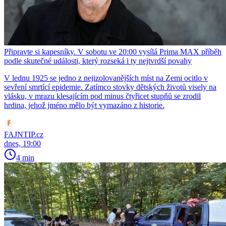
Připravte si kapesníky. V sobotu ve 20:00 vysílá Prima MAX příběh
podle skutečné události, který rozseká i ty nejtvrdší povahy
V lednu 1925 se jedno z nejizolovanějších míst na Zemi ocitlo v
sevření smrtící epidemie. Zatímco stovky dětských životů visely na
vlásku, v mrazu klesajícím pod minus čtyřicet stupňů se zrodil
hrdina, jehož jméno mělo být vymazáno z historie.
FAJNTIP.cz
dnes, 19:00
4 min