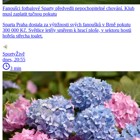
Fanoušci fotbalové Sparty předvedli nepochopitelné chování. Klub
musí zaplatit tučnou pokutu
Sparta Praha dostala za výtržnosti svých fanoušků v Brně pokutu
300 000 Kč. Světlice letěly směrem k hrací ploše, v sektoru hostů
hořela střecha toalet.
SportyŽivě
dnes, 20:55
3 min