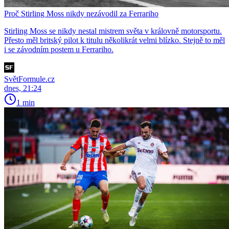
Proč Stirling Moss nikdy nezávodil za Ferrariho
Stirling Moss se nikdy nestal mistrem světa v královně motorsportu.
Přesto měl britský pilot k titulu několikrát velmi blízko. Stejně to měl
i se závodním postem u Ferrariho.
SvětFormule.cz
dnes, 21:24
1 min