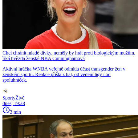
Chci chránit mladé dívky, neměly by hrát proti biologickým mužům,
říká hvězda ženské NBA Cunninghamová
Aktivní hráčka WNBA veřejně odmítla účast transgender žen v
ženském sportu. Reakce přišla z hal, od vedení ligy i od
spoluhráček.
SportyŽivě
dnes, 19:38
3 min