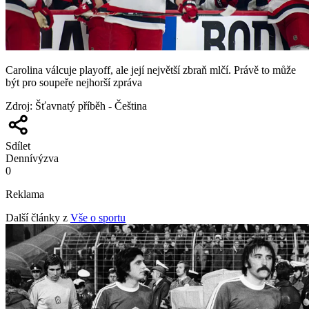
Carolina válcuje playoff, ale její největší zbraň mlčí. Právě to může
být pro soupeře nejhorší zpráva
Zdroj
:
Šťavnatý příběh - Čeština
Sdílet
Denní
výzva
0
Reklama
Další články z
Vše o sportu