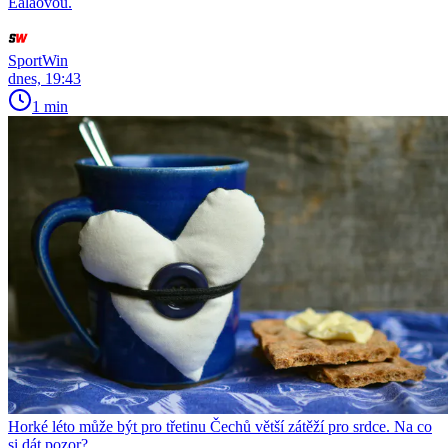
Ealaovou.
SportWin
dnes, 19:43
1 min
Horké léto může být pro třetinu Čechů větší zátěží pro srdce. Na co
si dát pozor?