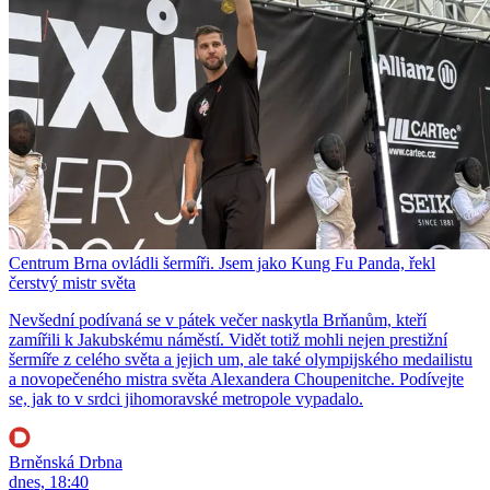
Centrum Brna ovládli šermíři. Jsem jako Kung Fu Panda, řekl
čerstvý mistr světa
Nevšední podívaná se v pátek večer naskytla Brňanům, kteří
zamířili k Jakubskému náměstí. Vidět totiž mohli nejen prestižní
šermíře z celého světa a jejich um, ale také olympijského medailistu
a novopečeného mistra světa Alexandera Choupenitche. Podívejte
se, jak to v srdci jihomoravské metropole vypadalo.
Brněnská Drbna
dnes, 18:40