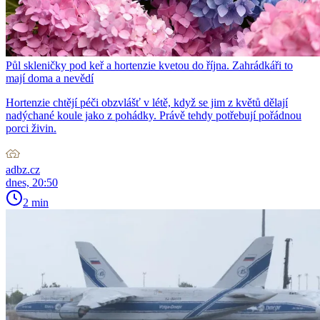
Půl skleničky pod keř a hortenzie kvetou do října. Zahrádkáři to
mají doma a nevědí
Hortenzie chtějí péči obzvlášť v létě, když se jim z květů dělají
nadýchané koule jako z pohádky. Právě tehdy potřebují pořádnou
porci živin.
adbz.cz
dnes, 20:50
2 min