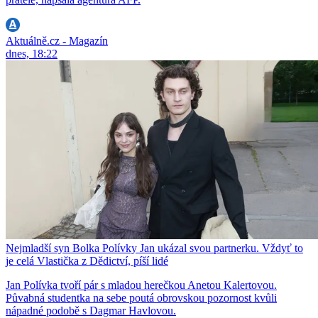
Aktuálně.cz - Magazín
dnes, 18:22
Nejmladší syn Bolka Polívky Jan ukázal svou partnerku. Vždyť to
je celá Vlastička z Dědictví, píší lidé
Jan Polívka tvoří pár s mladou herečkou Anetou Kalertovou.
Půvabná studentka na sebe poutá obrovskou pozornost kvůli
nápadné podobě s Dagmar Havlovou.