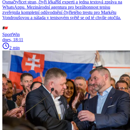
Osmačtyřicet stran, čtyři lékařští experti a jedna textová zpráva na
WhatsAppu. Mezinárodní agentura pro bezúhonnost tenisu
zveřejnila kompletní odůvodnění čtyřletého trestu pro Markétu
Vondroušovou a nálada v tenisovém světě se od té chvíle otočila.
SportWin
dnes, 18:11
2 min