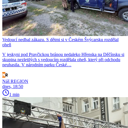
Vedoucí nedbal zákazu. S dětmi si v Českém Švýcarsku rozdělal
oheň
V jeskyni pod Pravčickou bránou nedaleko Hřenska na Děčínsku si
skupina nezletilých s vedoucím rozdělala oheň, který při odchodu
neuhasila. V národním parku České…
Náš REGION
dnes, 18:50
1 min