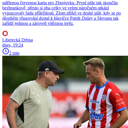
udělenou červenou kartu pro Zbrojovku. První půle tak skončila
bezbrankově, přesto si oba celky ve velmi náročném utkání
vypracovaly řadu příležitostí. Zlom přišel ve druhé půli, kdy se po
dlouhém vhazování dostal k hlavičce Patrik Dulay a Slovanu tak
zařídil jedinou a zároveň vítěznou trefu.
Liberecká Drbna
dnes, 19:24
2 min