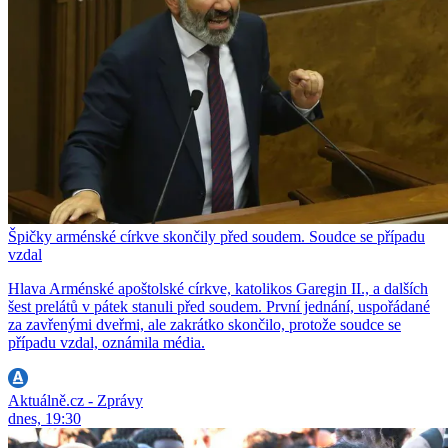
Špičky arménské církve skončily před soudem. Soudce se případu
vzdal
Hlava Arménské apoštolské církve, katolikos Garegin II., a dalších
šest prelátů v pátek stanuli před soudem. První jednání, uspořádané
za zavřenými dveřmi, ale zakrátko skončilo, protože soudce se
případu vzdal, oznámila média.
Aktuálně.cz - Zprávy
dnes, 19:30