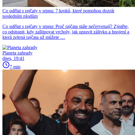
Co udělat s rajčaty v srpnu: 7 kroků, které pomohou dozrát
posledním plodům
Co udělat s rajčaty v srpnu: Proč rajčata stále nečervenají? Zjistěte,
co odstranit, kdy zaštipovat vrcholy, jak upravit zálivku a hnojení a
která zelená rajčata už můžete …
Planeta zahrady
dnes, 19:41
7 min