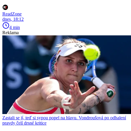
ReadZone
dnes, 18:12
4 min
Reklama
Zastali se jí, teď si sypou popel na hlavu. Vondroušová po odhalení
pravdy čelí drsné kritice