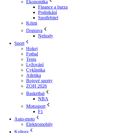
Ekonomika
Finance a burza
Podnikání
Spotřebitel
Krimi
Doprava
Nehody
Sport
Hokej
Fotbal
Tenis
Lyžování
Cyklistika
Atletika
Bojové sporty
ZOH 2026
Basketbal
NBA
Motosport
F1
Auto-moto
Elektromobily
Kultura