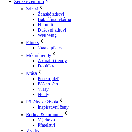
Ženské centrum
Zdraví
Ženské zdraví
Babiččina lékárna
Hubnutí
Duševní zdraví
Wellbeing
Fitness
Jóga a pilates
Módní trendy
Aktuální trendy
Doplňky
Krása
Péče o pleť
Péče o tělo
Vlasy
Nehty
Příběhy ze života
Inspirativní ženy
Rodina & komunita
Výchova
Přátelství
Vztahy