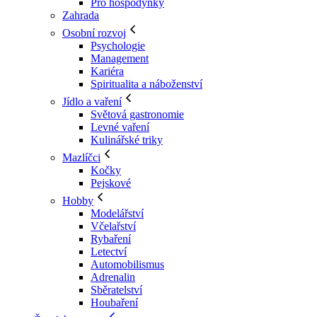
Pro hospodyňky
Zahrada
Osobní rozvoj
Psychologie
Management
Kariéra
Spiritualita a náboženství
Jídlo a vaření
Světová gastronomie
Levné vaření
Kulinářské triky
Mazlíčci
Kočky
Pejskové
Hobby
Modelářství
Včelařství
Rybaření
Letectví
Automobilismus
Adrenalin
Sběratelství
Houbaření