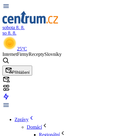
sobota 8. 8.
so 8. 8.
25°C
Internet
Firmy
Recepty
Slovníky
Přihlášení
Zprávy
Domácí
Regionální