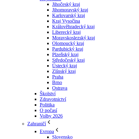
Jihočeský kraj
Jihomoravský kraj
Karlovarský kraj
Kraj Vysočina
Králověhradecký kraj
Liberecký kraj
Moravskoslezský kraj
Olomoucký kraj
Pardubický kraj
Plzeňský kraj
Středočeský kraj
Ústecký kraj
Zlínský kraj
Praha
Brno
Ostrava
Školství
Zdravotnictví
Politika
O počasí
Volby 2026
Zahraničí
Evropa
Slovensko