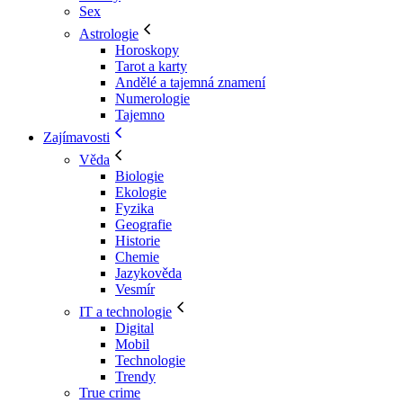
Sex
Astrologie
Horoskopy
Tarot a karty
Andělé a tajemná znamení
Numerologie
Tajemno
Zajímavosti
Věda
Biologie
Ekologie
Fyzika
Geografie
Historie
Chemie
Jazykověda
Vesmír
IT a technologie
Digital
Mobil
Technologie
Trendy
True crime