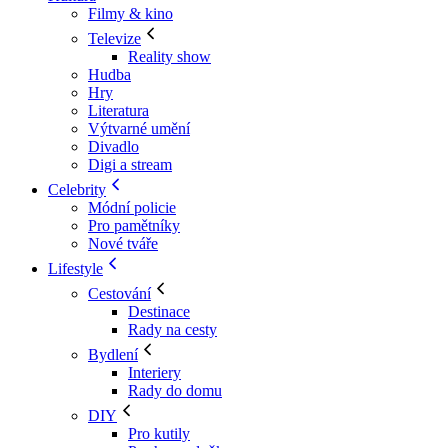
Filmy & kino
Televize
Reality show
Hudba
Hry
Literatura
Výtvarné umění
Divadlo
Digi a stream
Celebrity
Módní policie
Pro pamětníky
Nové tváře
Lifestyle
Cestování
Destinace
Rady na cesty
Bydlení
Interiery
Rady do domu
DIY
Pro kutily