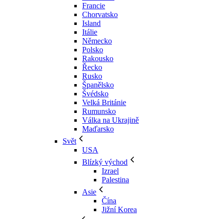
Francie
Chorvatsko
Island
Itálie
Německo
Polsko
Rakousko
Řecko
Rusko
Španělsko
Švédsko
Velká Británie
Rumunsko
Válka na Ukrajině
Maďarsko
Svět
USA
Blízký východ
Izrael
Palestina
Asie
Čína
Jižní Korea