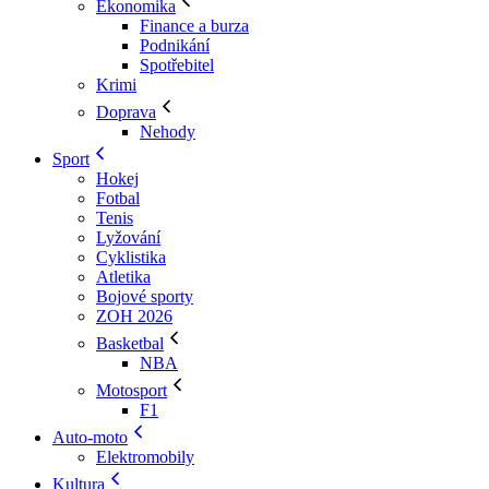
Ekonomika
Finance a burza
Podnikání
Spotřebitel
Krimi
Doprava
Nehody
Sport
Hokej
Fotbal
Tenis
Lyžování
Cyklistika
Atletika
Bojové sporty
ZOH 2026
Basketbal
NBA
Motosport
F1
Auto-moto
Elektromobily
Kultura