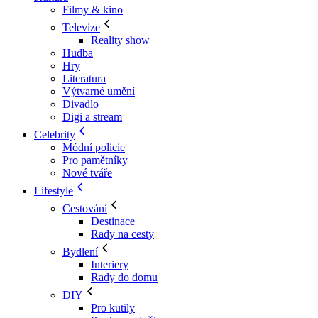
Filmy & kino
Televize
Reality show
Hudba
Hry
Literatura
Výtvarné umění
Divadlo
Digi a stream
Celebrity
Módní policie
Pro pamětníky
Nové tváře
Lifestyle
Cestování
Destinace
Rady na cesty
Bydlení
Interiery
Rady do domu
DIY
Pro kutily