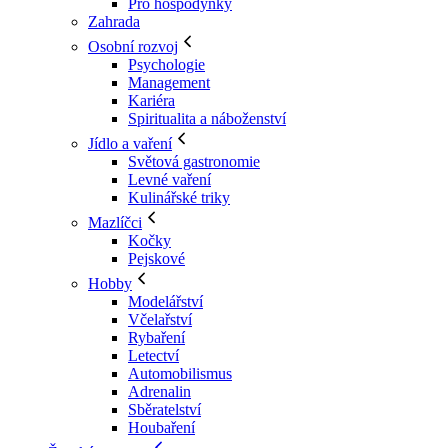
Pro hospodyňky
Zahrada
Osobní rozvoj
Psychologie
Management
Kariéra
Spiritualita a náboženství
Jídlo a vaření
Světová gastronomie
Levné vaření
Kulinářské triky
Mazlíčci
Kočky
Pejskové
Hobby
Modelářství
Včelařství
Rybaření
Letectví
Automobilismus
Adrenalin
Sběratelství
Houbaření