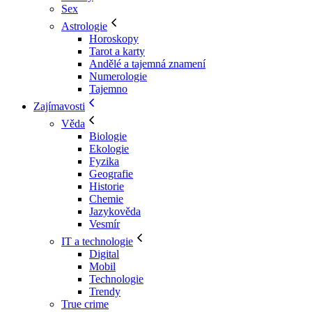
Sex
Astrologie
Horoskopy
Tarot a karty
Andělé a tajemná znamení
Numerologie
Tajemno
Zajímavosti
Věda
Biologie
Ekologie
Fyzika
Geografie
Historie
Chemie
Jazykověda
Vesmír
IT a technologie
Digital
Mobil
Technologie
Trendy
True crime