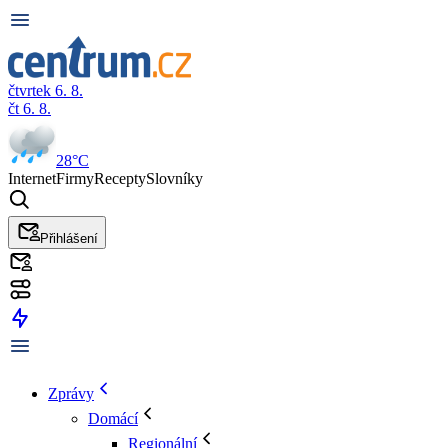
čtvrtek 6. 8.
čt 6. 8.
28°C
Internet
Firmy
Recepty
Slovníky
Přihlášení
Zprávy
Domácí
Regionální