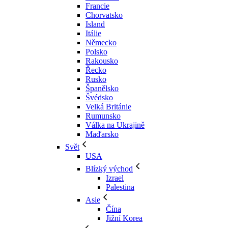
Francie
Chorvatsko
Island
Itálie
Německo
Polsko
Rakousko
Řecko
Rusko
Španělsko
Švédsko
Velká Británie
Rumunsko
Válka na Ukrajině
Maďarsko
Svět
USA
Blízký východ
Izrael
Palestina
Asie
Čína
Jižní Korea