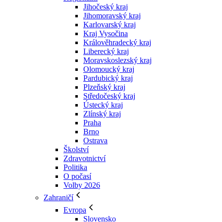
Jihočeský kraj
Jihomoravský kraj
Karlovarský kraj
Kraj Vysočina
Králověhradecký kraj
Liberecký kraj
Moravskoslezský kraj
Olomoucký kraj
Pardubický kraj
Plzeňský kraj
Středočeský kraj
Ústecký kraj
Zlínský kraj
Praha
Brno
Ostrava
Školství
Zdravotnictví
Politika
O počasí
Volby 2026
Zahraničí
Evropa
Slovensko