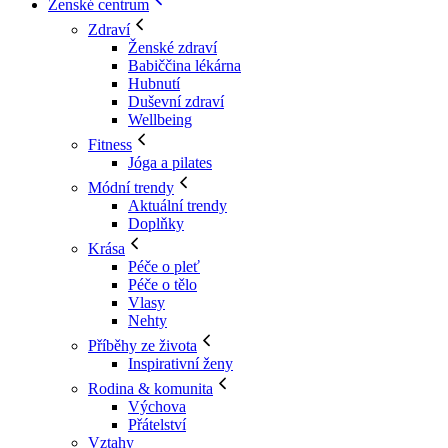
Ženské centrum
Zdraví
Ženské zdraví
Babiččina lékárna
Hubnutí
Duševní zdraví
Wellbeing
Fitness
Jóga a pilates
Módní trendy
Aktuální trendy
Doplňky
Krása
Péče o pleť
Péče o tělo
Vlasy
Nehty
Příběhy ze života
Inspirativní ženy
Rodina & komunita
Výchova
Přátelství
Vztahy