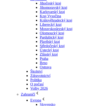
Jihočeský kraj
Jihomoravský kraj
Karlovarský kraj
Kraj Vysočina
Králověhradecký kraj
Liberecký kraj
Moravskoslezský kraj
Olomoucký kraj
Pardubický kraj
Plzeňský kraj
Středočeský kraj
Ústecký kraj
Zlínský kraj
Praha
Brno
Ostrava
Školství
Zdravotnictví
Politika
O počasí
Volby 2026
Zahraničí
Evropa
Slovensko