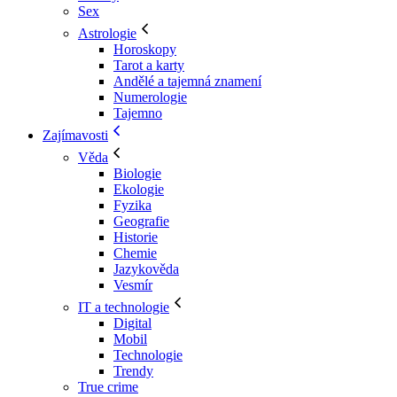
Sex
Astrologie
Horoskopy
Tarot a karty
Andělé a tajemná znamení
Numerologie
Tajemno
Zajímavosti
Věda
Biologie
Ekologie
Fyzika
Geografie
Historie
Chemie
Jazykověda
Vesmír
IT a technologie
Digital
Mobil
Technologie
Trendy
True crime