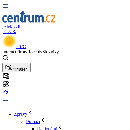
pátek 7. 8.
pá 7. 8.
26°C
Internet
Firmy
Recepty
Slovníky
Přihlášení
Zprávy
Domácí
Regionální