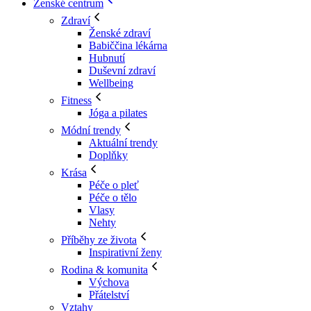
Ženské centrum
Zdraví
Ženské zdraví
Babiččina lékárna
Hubnutí
Duševní zdraví
Wellbeing
Fitness
Jóga a pilates
Módní trendy
Aktuální trendy
Doplňky
Krása
Péče o pleť
Péče o tělo
Vlasy
Nehty
Příběhy ze života
Inspirativní ženy
Rodina & komunita
Výchova
Přátelství
Vztahy