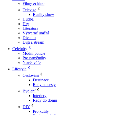
Filmy & kino
Televize
Reality show
Hudba
Hry
Literatura
Výtvarné umění
Divadlo
Digi a stream
Celebrity
Módní policie
Pro pamětníky
Nové tváře
Lifestyle
Cestování
Destinace
Rady na cesty
Bydlení
Interiery
Rady do domu
DIY
Pro kutily