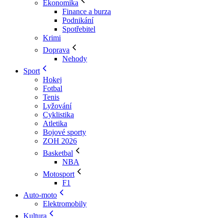
Ekonomika
Finance a burza
Podnikání
Spotřebitel
Krimi
Doprava
Nehody
Sport
Hokej
Fotbal
Tenis
Lyžování
Cyklistika
Atletika
Bojové sporty
ZOH 2026
Basketbal
NBA
Motosport
F1
Auto-moto
Elektromobily
Kultura