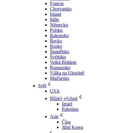
Francie
Chorvatsko
Island
Itálie
Německo
Polsko
Rakousko
Řecko
Rusko
Španělsko
Švédsko
Velká Británie
Rumunsko
Válka na Ukrajině
Maďarsko
Svět
USA
Blízký východ
Izrael
Palestina
Asie
Čína
Jižní Korea