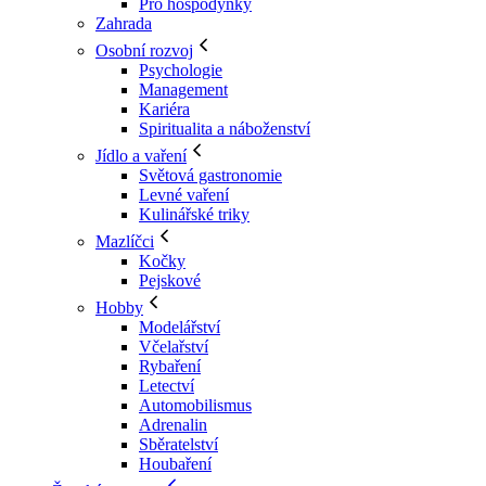
Pro hospodyňky
Zahrada
Osobní rozvoj
Psychologie
Management
Kariéra
Spiritualita a náboženství
Jídlo a vaření
Světová gastronomie
Levné vaření
Kulinářské triky
Mazlíčci
Kočky
Pejskové
Hobby
Modelářství
Včelařství
Rybaření
Letectví
Automobilismus
Adrenalin
Sběratelství
Houbaření