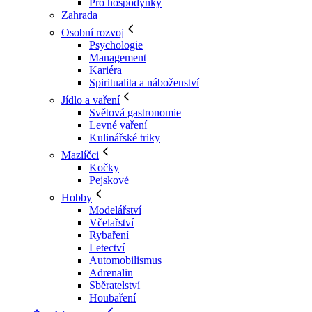
Pro hospodyňky
Zahrada
Osobní rozvoj
Psychologie
Management
Kariéra
Spiritualita a náboženství
Jídlo a vaření
Světová gastronomie
Levné vaření
Kulinářské triky
Mazlíčci
Kočky
Pejskové
Hobby
Modelářství
Včelařství
Rybaření
Letectví
Automobilismus
Adrenalin
Sběratelství
Houbaření