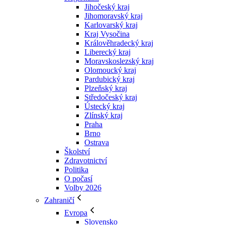
Jihočeský kraj
Jihomoravský kraj
Karlovarský kraj
Kraj Vysočina
Králověhradecký kraj
Liberecký kraj
Moravskoslezský kraj
Olomoucký kraj
Pardubický kraj
Plzeňský kraj
Středočeský kraj
Ústecký kraj
Zlínský kraj
Praha
Brno
Ostrava
Školství
Zdravotnictví
Politika
O počasí
Volby 2026
Zahraničí
Evropa
Slovensko