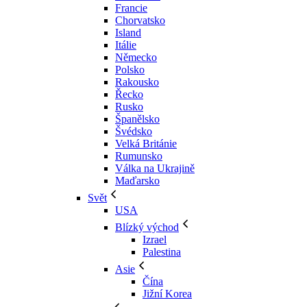
Francie
Chorvatsko
Island
Itálie
Německo
Polsko
Rakousko
Řecko
Rusko
Španělsko
Švédsko
Velká Británie
Rumunsko
Válka na Ukrajině
Maďarsko
Svět
USA
Blízký východ
Izrael
Palestina
Asie
Čína
Jižní Korea