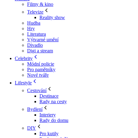
Filmy & kino
Televize
Reality show
Hudba
Hry
Literatura
Výtvarné umění
Divadlo
Digi a stream
Celebrity
Módní policie
Pro pamětníky
Nové tváře
Lifestyle
Cestování
Destinace
Rady na cesty
Bydlení
Interiery
Rady do domu
DIY
Pro kutily