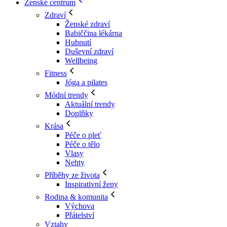
Ženské centrum
Zdraví
Ženské zdraví
Babiččina lékárna
Hubnutí
Duševní zdraví
Wellbeing
Fitness
Jóga a pilates
Módní trendy
Aktuální trendy
Doplňky
Krása
Péče o pleť
Péče o tělo
Vlasy
Nehty
Příběhy ze života
Inspirativní ženy
Rodina & komunita
Výchova
Přátelství
Vztahy