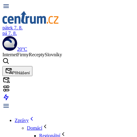
pátek 7. 8.
pá 7. 8.
20°C
Internet
Firmy
Recepty
Slovníky
Přihlášení
Zprávy
Domácí
Regionální