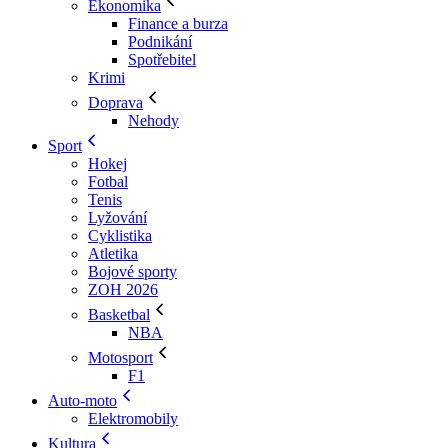
Ekonomika
Finance a burza
Podnikání
Spotřebitel
Krimi
Doprava
Nehody
Sport
Hokej
Fotbal
Tenis
Lyžování
Cyklistika
Atletika
Bojové sporty
ZOH 2026
Basketbal
NBA
Motosport
F1
Auto-moto
Elektromobily
Kultura