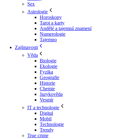
Sex
Astrologie
Horoskopy
Tarot a karty
Andělé a tajemná znamení
Numerologie
Tajemno
Zajímavosti
Věda
Biologie
Ekologie
Fyzika
Geografie
Historie
Chemie
Jazykověda
Vesmír
IT a technologie
Digital
Mobil
Technologie
Trendy
True crime