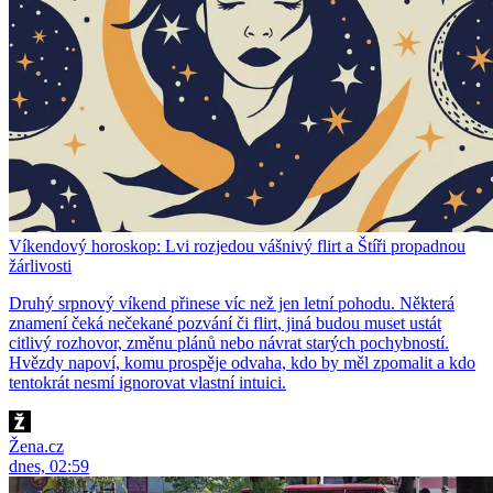
Víkendový horoskop: Lvi rozjedou vášnivý flirt a Štíři propadnou
žárlivosti
Druhý srpnový víkend přinese víc než jen letní pohodu. Některá
znamení čeká nečekané pozvání či flirt, jiná budou muset ustát
citlivý rozhovor, změnu plánů nebo návrat starých pochybností.
Hvězdy napoví, komu prospěje odvaha, kdo by měl zpomalit a kdo
tentokrát nesmí ignorovat vlastní intuici.
Žena.cz
dnes, 02:59