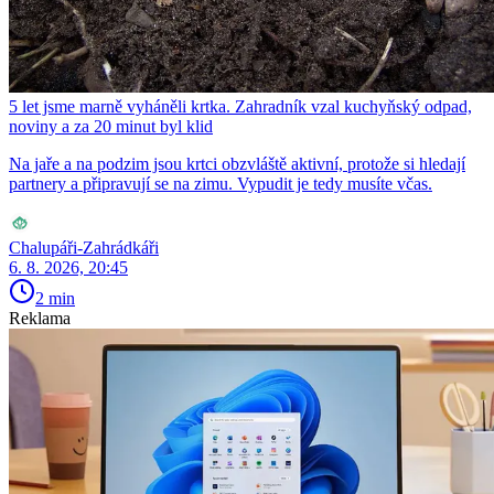
5 let jsme marně vyháněli krtka. Zahradník vzal kuchyňský odpad,
noviny a za 20 minut byl klid
Na jaře a na podzim jsou krtci obzvláště aktivní, protože si hledají
partnery a připravují se na zimu. Vypudit je tedy musíte včas.
Chalupáři-Zahrádkáři
6. 8. 2026, 20:45
2 min
Reklama