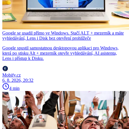
Google se usadil přímo ve Windows. Stačí ALT + mezerník a máte
vyhledávání, Lens i Disk bez otevření prohlížeče
Google spustil samostatnou desktopovou aplikaci pro Windows,
která po stisku Alt + mezerník otevře vyhledávání, AI asistenta,
Lens i přístup k Disku.
Mobify.cz
6. 8. 2026, 20:32
4 min