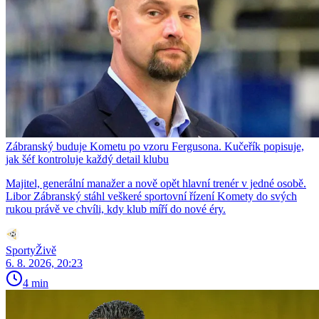
Zábranský buduje Kometu po vzoru Fergusona. Kučeřík popisuje,
jak šéf kontroluje každý detail klubu
Majitel, generální manažer a nově opět hlavní trenér v jedné osobě.
Libor Zábranský stáhl veškeré sportovní řízení Komety do svých
rukou právě ve chvíli, kdy klub míří do nové éry.
SportyŽivě
6. 8. 2026, 20:23
4 min