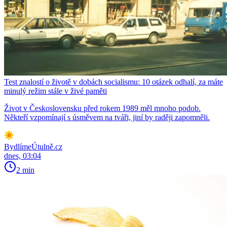
Test znalostí o životě v dobách socialismu: 10 otázek odhalí, za máte
minulý režim stále v živé paměti
Život v Československu před rokem 1989 měl mnoho podob.
Někteří vzpomínají s úsměvem na tváři, jiní by raději zapomněli.
BydlímeÚtulně.cz
dnes, 03:04
2 min