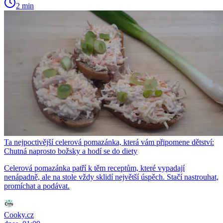
2 min
Ta nejpoctivější celerová pomazánka, která vám připomene dětství:
Chutná naprosto božsky a hodí se do diety
Celerová pomazánka patří k těm receptům, které vypadají
nenápadně, ale na stole vždy sklidí největší úspěch. Stačí nastrouhat,
promíchat a podávat.
Cooky.cz