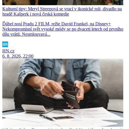
Kulturní tipy: Meryl Streepová se vrací v ikonické roli, divadlo na
hradě Kašperk i nová česká komedie
Ďábel nosí Pradu 2 FILM, režie David Frankel, na Disney+
Nekompromisní svět vysoké módy se po dvaceti letech od prvního
dílu vrátil. Nesmlouvavá...
HN.cz
6. 8. 2026, 22:00