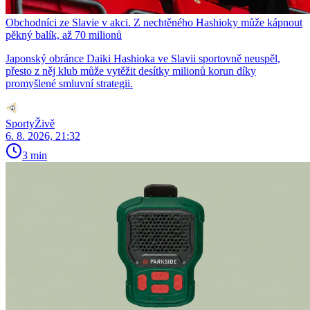
Obchodníci ze Slavie v akci. Z nechtěného Hashioky může kápnout
pěkný balík, až 70 milionů
Japonský obránce Daiki Hashioka ve Slavii sportovně neuspěl,
přesto z něj klub může vytěžit desítky milionů korun díky
promyšlené smluvní strategii.
SportyŽivě
6. 8. 2026, 21:32
3 min