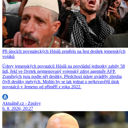
Při útocích povstaleckých Húsíů zemřelo na šest desítek jemenských
vojáků
Údery jemenských povstalců Húsíů na provládní jednotky zabily 58
lidí, řekl ve čtvrtek nejmenovaný vojenský zdroj agentuře AFP.
Zraněných jsou podle něj desítky. Předchozí údaje uváděly zhruba
čtyři desítky mrtvých. Mohlo by se tak jednat o nejkrvavější útok
povstalců v Jemenu od příměří z roku 2022.
Aktuálně.cz - Zprávy
6. 8. 2026, 20:27