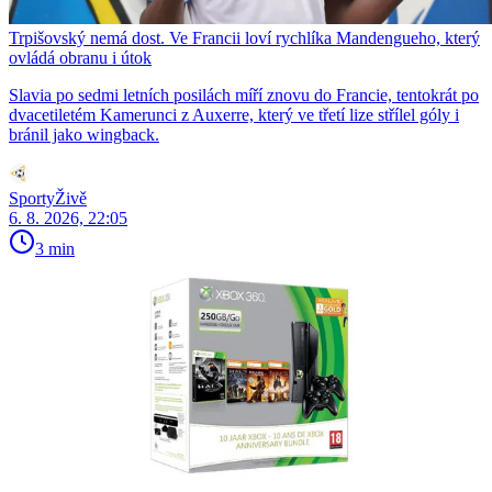
Trpišovský nemá dost. Ve Francii loví rychlíka Mandengueho, který
ovládá obranu i útok
Slavia po sedmi letních posilách míří znovu do Francie, tentokrát po
dvacetiletém Kamerunci z Auxerre, který ve třetí lize střílel góly i
bránil jako wingback.
SportyŽivě
6. 8. 2026, 22:05
3 min