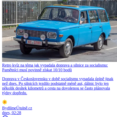
Retro kvíz na téma jak vypadala doprava a silnice za socialismu:
Pamětníci musí povinně získat 10/10 bodů
Doprava v Československu v době socialismu vypadala úplně jinak
než dnes. Po silnicích jezdilo podstatně méně aut, dálnic bylo jen
několik desítek kilometrů a cesta na dovolenou se často plánovala
týdny dopředu.
BydlímeÚtulně.cz
dnes, 02:28