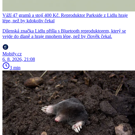
Váží 47 gramů a stojí 400 Kč. Reproduktor Parkside z Lidlu hraje
lépe, než by kdokoliv čekal
Dílenská značka Lidlu přišla s Bluetooth reproduktorem, který se
vejde do dlaně a hraje mnohem lépe, než by člověk čekal.
Mobify.cz
6. 8. 2026, 21:08
3 min