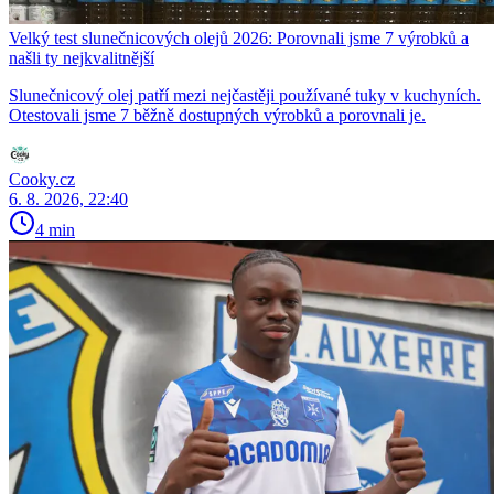
Velký test slunečnicových olejů 2026: Porovnali jsme 7 výrobků a
našli ty nejkvalitnější
Slunečnicový olej patří mezi nejčastěji používané tuky v kuchyních.
Otestovali jsme 7 běžně dostupných výrobků a porovnali je.
Cooky.cz
6. 8. 2026, 22:40
4 min