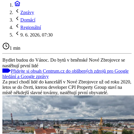
Zprávy
Domácí
Regionální
9. 6. 2026, 07:30
1 min
Bydlet budou do Vánoc. Do bytů v brněnské Nové Zbrojovce se
nastěhují první lidé
Přidejte si obsah Centrum.cz do oblíbených zdrojů pro Google
hledání a Google zprávy
Za prací chodí lidé do kanceláří v Nové Zbrojovce už od roku 2020,
letos se do čtvrti, kterou developer CPI Property Group staví na
místě někdejší slavné továrny, nastěhují první obyvatelé.