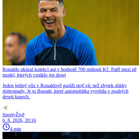
Ronaldo ukázal kolekci aut v hodnotě 700 milionů Kč. Patří mezi ně
model, kterých vzniklo jen deset
Jeden jediný vůz v Ronaldově garáži stojí víc než zbytek sbírky
dohromady. Je to Bugatti, které automobilka vyrobila v pouhých
deseti kusech.
SportyŽivě
6. 8. 2026, 20:16
4 min