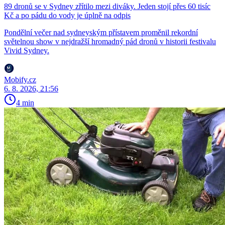
89 dronů se v Sydney zřítilo mezi diváky. Jeden stojí přes 60 tisíc
Kč a po pádu do vody je úplně na odpis
Pondělní večer nad sydneyským přístavem proměnil rekordní
světelnou show v nejdražší hromadný pád dronů v historii festivalu
Vivid Sydney.
Mobify.cz
6. 8. 2026, 21:56
4 min