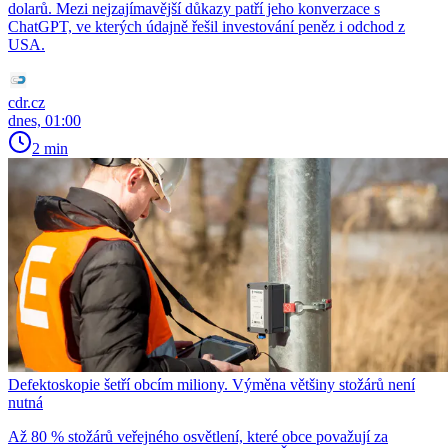
dolarů. Mezi nejzajímavější důkazy patří jeho konverzace s
ChatGPT, ve kterých údajně řešil investování peněz i odchod z
USA.
cdr.cz
dnes, 01:00
2 min
Defektoskopie šetří obcím miliony. Výměna většiny stožárů není
nutná
Až 80 % stožárů veřejného osvětlení, které obce považují za