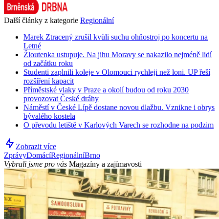
Další články z kategorie
Regionální
Marek Ztracený zrušil kvůli suchu ohňostroj po koncertu na
Letné
Žloutenka ustupuje. Na jihu Moravy se nakazilo nejméně lidí
od začátku roku
Studenti zaplnili koleje v Olomouci rychleji než loni. UP řeší
rozšíření kapacit
Příměstské vlaky v Praze a okolí budou od roku 2030
provozovat České dráhy
Náměstí v České Lípě dostane novou dlažbu. Vznikne i obrys
bývalého kostela
O převodu letiště v Karlových Varech se rozhodne na podzim
Zobrazit více
Zprávy
Domácí
Regionální
Brno
Vybrali jsme pro vás
Magazíny a zajímavosti