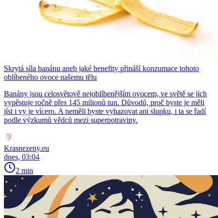
Skrytá síla banánu aneb jaké benefity přináší konzumace tohoto
oblíbeného ovoce našemu tělu
Banány jsou celosvětově nejoblíbenějším ovocem, ve světě se jich
vypěstuje ročně přes 145 milionů tun. Důvodů, proč byste je měli
jíst i vy je vícero. A neměli byste vyhazovat ani slupku, i ta se řadí
podle výzkumů vědců mezi superpotraviny.
Krasnezeny.eu
dnes, 03:04
2 min