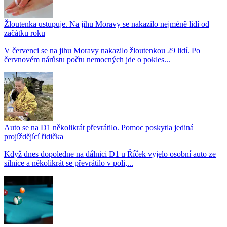
Žloutenka ustupuje. Na jihu Moravy se nakazilo nejméně lidí od
začátku roku
V červenci se na jihu Moravy nakazilo žloutenkou 29 lidí. Po
červnovém nárůstu počtu nemocných jde o pokles...
Auto se na D1 několikrát převrátilo. Pomoc poskytla jediná
projíždějící řidička
Když dnes dopoledne na dálnici D1 u Říček vyjelo osobní auto ze
silnice a několikrát se převrátilo v poli,...