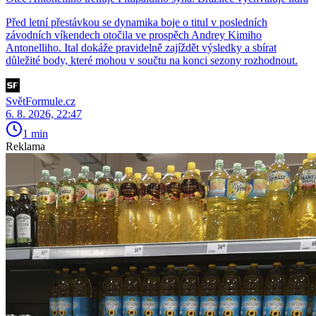
Před letní přestávkou se dynamika boje o titul v posledních
závodních víkendech otočila ve prospěch Andrey Kimiho
Antonelliho. Ital dokáže pravidelně zajíždět výsledky a sbírat
důležité body, které mohou v součtu na konci sezony rozhodnout.
SvětFormule.cz
6. 8. 2026, 22:47
1 min
Reklama