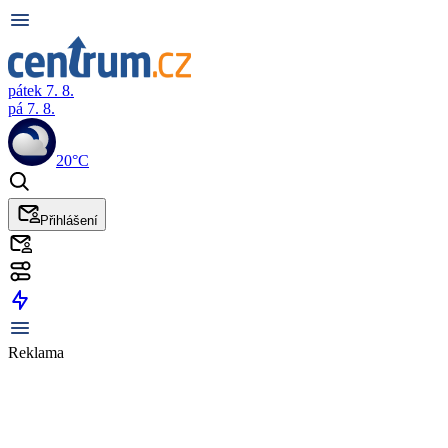
pátek 7. 8.
pá 7. 8.
20°C
Přihlášení
Reklama