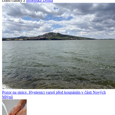
Další články z
Brněnská Drbna
Pozor na sinice. Hygienici varují před koupáním v části Nových
Mlýnů