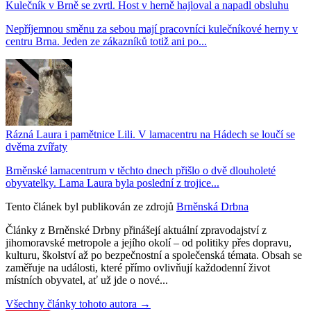
Kulečník v Brně se zvrtl. Host v herně hajloval a napadl obsluhu
Nepříjemnou směnu za sebou mají pracovníci kulečníkové herny v
centru Brna. Jeden ze zákazníků totiž ani po...
Rázná Laura i pamětnice Lili. V lamacentru na Hádech se loučí se
dvěma zvířaty
Brněnské lamacentrum v těchto dnech přišlo o dvě dlouholeté
obyvatelky. Lama Laura byla poslední z trojice...
Tento článek byl publikován ze zdrojů
Brněnská Drbna
Články z Brněnské Drbny přinášejí aktuální zpravodajství z
jihomoravské metropole a jejího okolí – od politiky přes dopravu,
kulturu, školství až po bezpečnostní a společenská témata. Obsah se
zaměřuje na události, které přímo ovlivňují každodenní život
místních obyvatel, ať už jde o nové...
Všechny články tohoto autora →