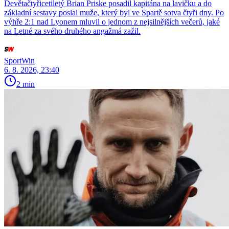
Devětačtyřicetiletý Brian Priske posadil kapitána na lavičku a do
základní sestavy poslal muže, který byl ve Spartě sotva čtyři dny. Po
výhře 2:1 nad Lyonem mluvil o jednom z nejsilnějších večerů, jaké
na Letné za svého druhého angažmá zažil.
SportWin
6. 8. 2026, 23:40
2 min