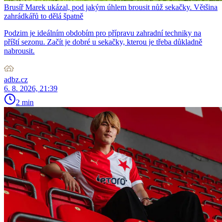
Brusíř Marek ukázal, pod jakým úhlem brousit nůž sekačky. Většina
zahrádkářů to dělá špatně
Podzim je ideálním obdobím pro přípravu zahradní techniky na
příští sezonu. Začít je dobré u sekačky, kterou je třeba důkladně
nabrousit.
adbz.cz
6. 8. 2026, 21:39
2 min