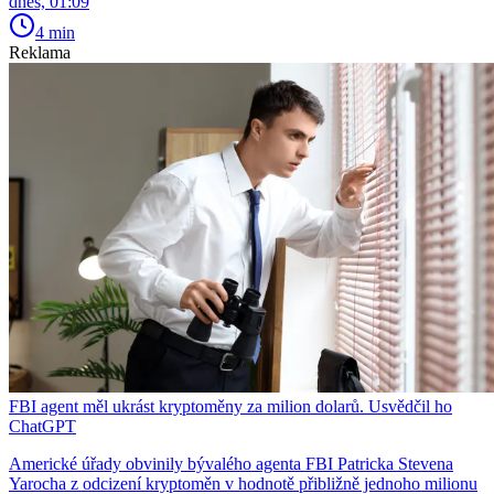
dnes, 01:09
4 min
Reklama
FBI agent měl ukrást kryptoměny za milion dolarů. Usvědčil ho
ChatGPT
Americké úřady obvinily bývalého agenta FBI Patricka Stevena
Yarocha z odcizení kryptoměn v hodnotě přibližně jednoho milionu