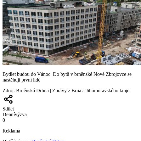
Bydlet budou do Vánoc. Do bytů v brněnské Nové Zbrojovce se
nastěhují první lidé
Zdroj
:
Brněnská Drbna | Zprávy z Brna a Jihomoravského kraje
Sdílet
Denní
výzva
0
Reklama