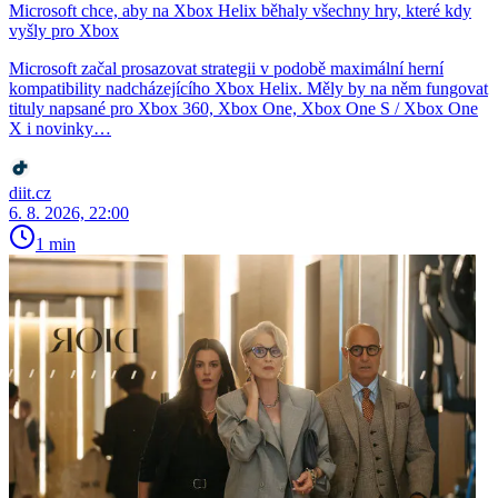
Microsoft chce, aby na Xbox Helix běhaly všechny hry, které kdy
vyšly pro Xbox
Microsoft začal prosazovat strategii v podobě maximální herní
kompatibility nadcházejícího Xbox Helix. Měly by na něm fungovat
tituly napsané pro Xbox 360, Xbox One, Xbox One S / Xbox One
X i novinky…
diit.cz
6. 8. 2026, 22:00
1 min