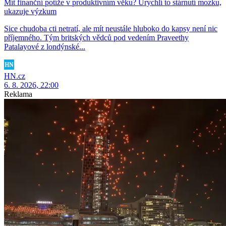
Mít finanční potíže v produktivním věku? Urychlí to stárnutí mozku,
ukazuje výzkum
Sice chudoba cti netratí, ale mít neustále hluboko do kapsy není nic
příjemného. Tým britských vědců pod vedením Praveethy
Patalayové z londýnské...
HN.cz
6. 8. 2026, 22:00
Reklama