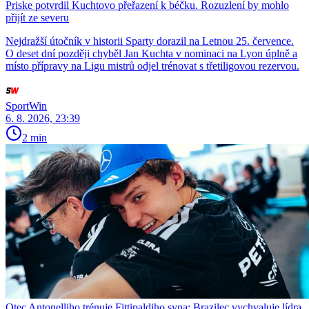
Priske potvrdil Kuchtovo přeřazení k béčku. Rozuzlení by mohlo
přijít ze severu
Nejdražší útočník v historii Sparty dorazil na Letnou 25. července.
O deset dní později chyběl Jan Kuchta v nominaci na Lyon úplně a
místo přípravy na Ligu mistrů odjel trénovat s třetiligovou rezervou.
SportWin
6. 8. 2026, 23:39
2 min
Otec Antonelliho trénuje Fittipaldiho syna: Brazilec vychvaluje lídra