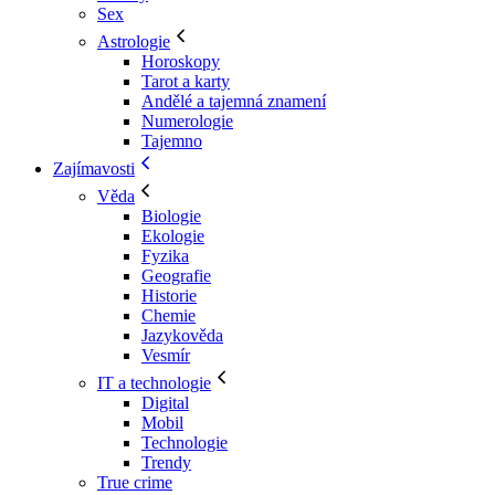
Sex
Astrologie
Horoskopy
Tarot a karty
Andělé a tajemná znamení
Numerologie
Tajemno
Zajímavosti
Věda
Biologie
Ekologie
Fyzika
Geografie
Historie
Chemie
Jazykověda
Vesmír
IT a technologie
Digital
Mobil
Technologie
Trendy
True crime