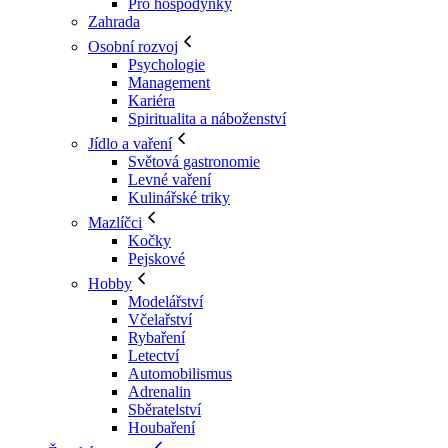
Pro hospodyňky
Zahrada
Osobní rozvoj
Psychologie
Management
Kariéra
Spiritualita a náboženství
Jídlo a vaření
Světová gastronomie
Levné vaření
Kulinářské triky
Mazlíčci
Kočky
Pejskové
Hobby
Modelářství
Včelařství
Rybaření
Letectví
Automobilismus
Adrenalin
Sběratelství
Houbaření