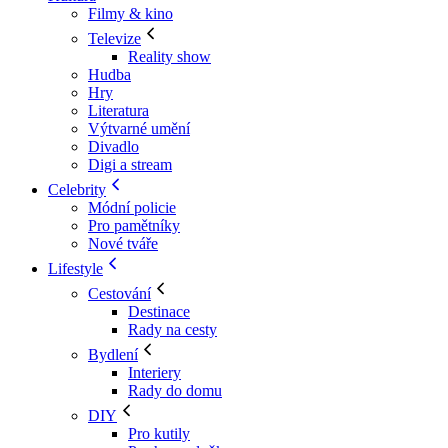
Filmy & kino
Televize
Reality show
Hudba
Hry
Literatura
Výtvarné umění
Divadlo
Digi a stream
Celebrity
Módní policie
Pro pamětníky
Nové tváře
Lifestyle
Cestování
Destinace
Rady na cesty
Bydlení
Interiery
Rady do domu
DIY
Pro kutily