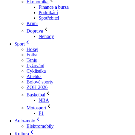
Ekonomika
Finance a burza
Podnikání
Spotřebitel
Krimi
Doprava
Nehody
Sport
Hokej
Fotbal
Tenis
Lyžování
Cyklistika
Atletika
Bojové sporty
ZOH 2026
Basketbal
NBA
Motosport
F1
Auto-moto
Elektromobily
Kultura