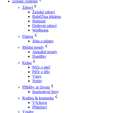
Ženské centrum
Zdraví
Ženské zdraví
Babiččina lékárna
Hubnutí
Duševní zdraví
Wellbeing
Fitness
Jóga a pilates
Módní trendy
Aktuální trendy
Doplňky
Krása
Péče o pleť
Péče o tělo
Vlasy
Nehty
Příběhy ze života
Inspirativní ženy
Rodina & komunita
Výchova
Přátelství
Vztahy