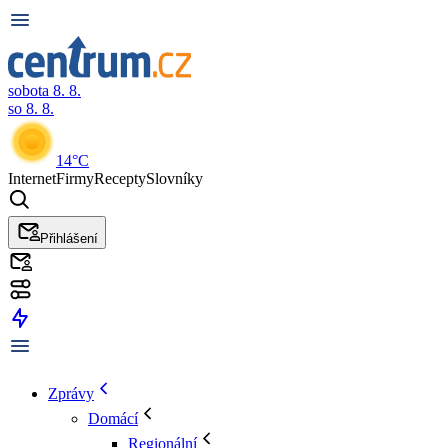
sobota 8. 8.
so 8. 8.
14°C
Internet
Firmy
Recepty
Slovníky
Přihlášení
Zprávy
Domácí
Regionální