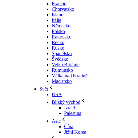
Francie
Chorvatsko
Island
Itálie
Německo
Polsko
Rakousko
Řecko
Rusko
Španělsko
Švédsko
Velká Británie
Rumunsko
Válka na Ukrajině
Maďarsko
Svět
USA
Blízký východ
Izrael
Palestina
Asie
Čína
Jižní Korea