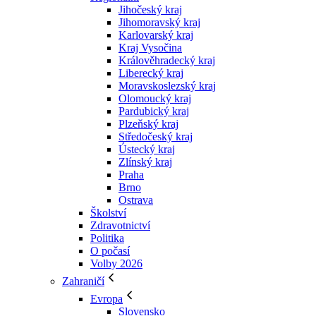
Jihočeský kraj
Jihomoravský kraj
Karlovarský kraj
Kraj Vysočina
Králověhradecký kraj
Liberecký kraj
Moravskoslezský kraj
Olomoucký kraj
Pardubický kraj
Plzeňský kraj
Středočeský kraj
Ústecký kraj
Zlínský kraj
Praha
Brno
Ostrava
Školství
Zdravotnictví
Politika
O počasí
Volby 2026
Zahraničí
Evropa
Slovensko