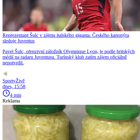
Reprezentant Šulc v zájmu italského giganta. Českého kanonýra
sleduje Juventus
Pavel Šulc, ofenzivní záložník Olympique Lyon, je podle britských
médií na radaru Juventusu. Turínský klub zatím zájem oficiálně
nepotvrdil.
SportyŽivě
dnes, 15:58
4 min
Reklama