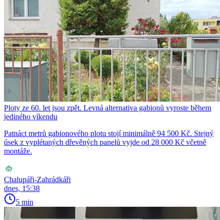
Ploty ze 60. let jsou zpět. Levná alternativa gabionů vyroste během
jediného víkendu
Patnáct metrů gabionového plotu stojí minimálně 94 500 Kč. Stejný
úsek z vyplétaných dřevěných panelů vyjde od 28 000 Kč včetně
montáže.
Chalupáři-Zahrádkáři
dnes, 15:38
5 min