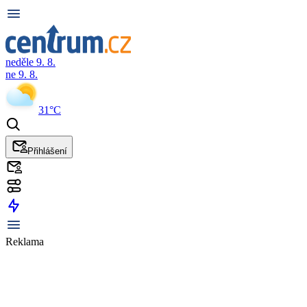
neděle 9. 8.
ne 9. 8.
31°C
Přihlášení
Reklama