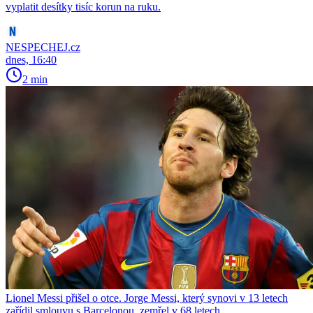
vyplatit desítky tisíc korun na ruku.
NESPECHEJ.cz
dnes, 16:40
2 min
Lionel Messi přišel o otce. Jorge Messi, který synovi v 13 letech
zařídil smlouvu s Barcelonou, zemřel v 68 letech