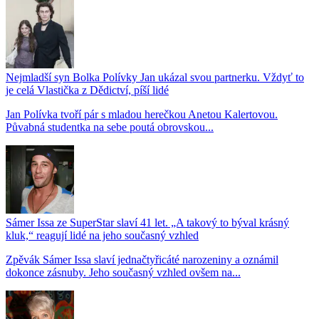
Nejmladší syn Bolka Polívky Jan ukázal svou partnerku. Vždyť to
je celá Vlastička z Dědictví, píší lidé
Jan Polívka tvoří pár s mladou herečkou Anetou Kalertovou.
Půvabná studentka na sebe poutá obrovskou...
Sámer Issa ze SuperStar slaví 41 let. „A takový to býval krásný
kluk,“ reagují lidé na jeho současný vzhled
Zpěvák Sámer Issa slaví jednačtyřicáté narozeniny a oznámil
dokonce zásnuby. Jeho současný vzhled ovšem na...