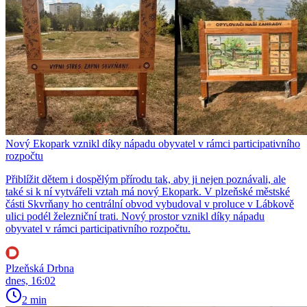
Nový Ekopark vznikl díky nápadu obyvatel v rámci participativního
rozpočtu
Přiblížit dětem i dospělým přírodu tak, aby ji nejen poznávali, ale
také si k ní vytvářeli vztah má nový Ekopark. V plzeňské městské
části Skvrňany ho centrální obvod vybudoval v proluce v Lábkově
ulici podél železniční trati. Nový prostor vznikl díky nápadu
obyvatel v rámci participativního rozpočtu.
Plzeňská Drbna
dnes, 16:02
2 min