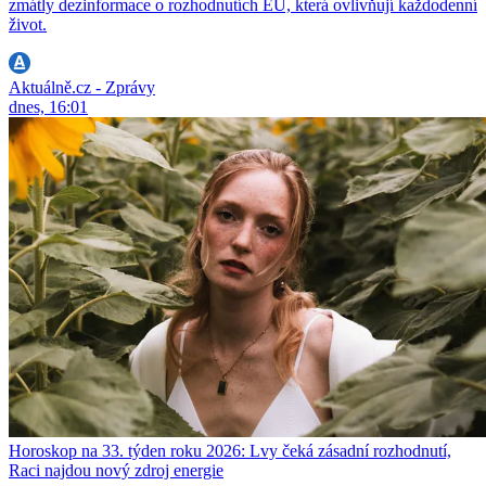
zmátly dezinformace o rozhodnutích EU, která ovlivňují každodenní
život.
Aktuálně.cz - Zprávy
dnes, 16:01
Horoskop na 33. týden roku 2026: Lvy čeká zásadní rozhodnutí,
Raci najdou nový zdroj energie