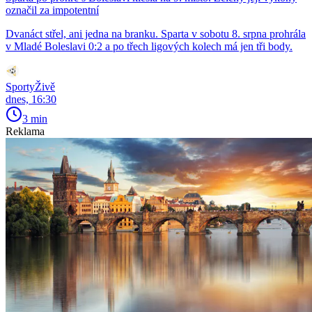
označil za impotentní
Dvanáct střel, ani jedna na branku. Sparta v sobotu 8. srpna prohrála
v Mladé Boleslavi 0:2 a po třech ligových kolech má jen tři body.
SportyŽivě
dnes, 16:30
3 min
Reklama