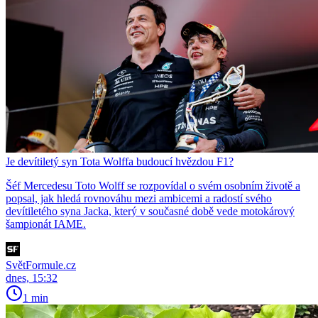
Je devítiletý syn Tota Wolffa budoucí hvězdou F1?
Šéf Mercedesu Toto Wolff se rozpovídal o svém osobním životě a
popsal, jak hledá rovnováhu mezi ambicemi a radostí svého
devítiletého syna Jacka, který v současné době vede motokárový
šampionát IAME.
SvětFormule.cz
dnes, 15:32
1 min