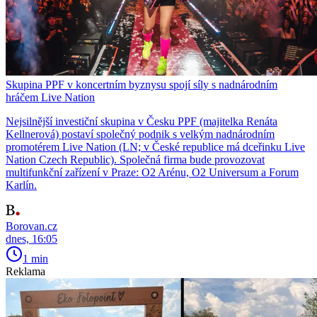
Skupina PPF v koncertním byznysu spojí síly s nadnárodním
hráčem Live Nation
Nejsilnější investiční skupina v Česku PPF (majitelka Renáta
Kellnerová) postaví společný podnik s velkým nadnárodním
promotérem Live Nation (LN; v České republice má dceřinku Live
Nation Czech Republic). Společná firma bude provozovat
multifunkční zařízení v Praze: O2 Arénu, O2 Universum a Forum
Karlín.
Borovan.cz
dnes, 16:05
1 min
Reklama