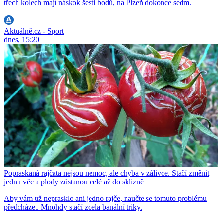
třech kolech mají náskok šesti bodů, na Plzeň dokonce sedm.
Aktuálně.cz - Sport
dnes, 15:20
Popraskaná rajčata nejsou nemoc, ale chyba v zálivce. Stačí změnit
jednu věc a plody zůstanou celé až do sklizně
Aby vám už neprasklo ani jedno rajče, naučte se tomuto problému
předcházet. Mnohdy stačí zcela banální triky.