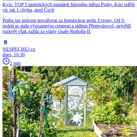
Kvíz: TOP 5 historických památek hlavního města Prahy. Kdo udělá
víc jak 1 chybu, není Čech
Prahu lze právem považovat za historickou perlu Evropy. Od 9.
století se stala významným centrem a sídlem Přemyslovců, největší
rozkvět však zažila za vlády císaře Rudolfa II.
NESPECHEJ.cz
dnes, 16:30
2 min