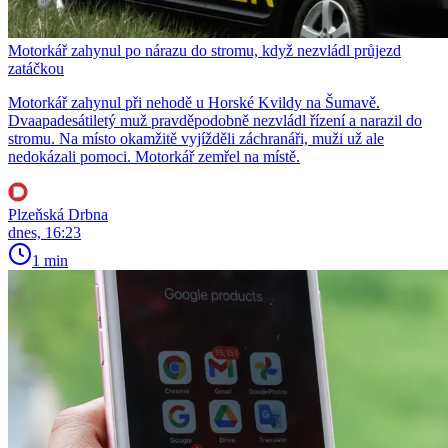
Motorkář zahynul po nárazu do stromu, když nezvládl průjezd
zatáčkou
Motorkář zahynul při nehodě u Horské Kvildy na Šumavě.
Dvaapadesátiletý muž pravděpodobně nezvládl řízení a narazil do
stromu. Na místo okamžitě vyjížděli záchranáři, muži už ale
nedokázali pomoci. Motorkář zemřel na místě.
Plzeňská Drbna
dnes, 16:23
1 min