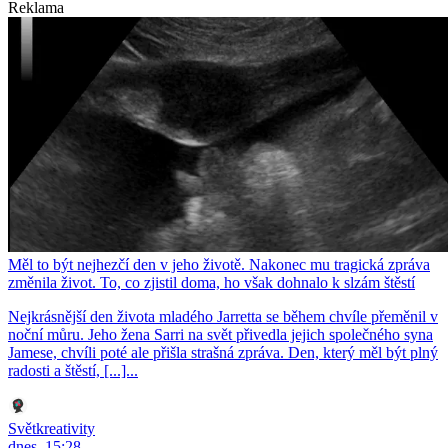
Reklama
Měl to být nejhezčí den v jeho životě. Nakonec mu tragická zpráva
změnila život. To, co zjistil doma, ho však dohnalo k slzám štěstí
Nejkrásnější den života mladého Jarretta se během chvíle přeměnil v
noční můru. Jeho žena Sarri na svět přivedla jejich společného syna
Jamese, chvíli poté ale přišla strašná zpráva. Den, který měl být plný
radosti a štěstí, [...]...
Světkreativity
dnes, 15:28