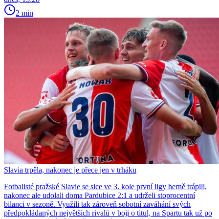
2 min
Slavia trpěla, nakonec je přece jen v trháku
Fotbalisté pražské Slavie se sice ve 3. kole první ligy herně trápili,
nakonec ale udolali doma Pardubice 2:1 a udrželi stoprocentní
bilanci v sezoně. Využili tak zároveň sobotní zaváhání svých
předpokládaných největších rivalů v boji o titul, na Spartu tak už po