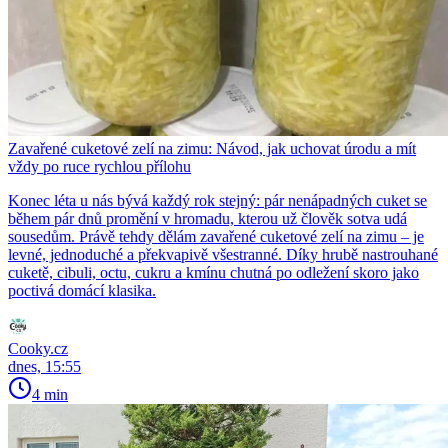
Zavařené cuketové zelí na zimu: Návod, jak uchovat úrodu a mít
vždy po ruce rychlou přílohu
Konec léta u nás bývá každý rok stejný: pár nenápadných cuket se
během pár dnů promění v hromadu, kterou už člověk sotva udá
sousedům. Právě tehdy dělám zavařené cuketové zelí na zimu – je
levné, jednoduché a překvapivě všestranné. Díky hrubě nastrouhané
cuketě, cibuli, octu, cukru a kmínu chutná po odležení skoro jako
poctivá domácí klasika.
Cooky.cz
dnes, 15:55
4 min