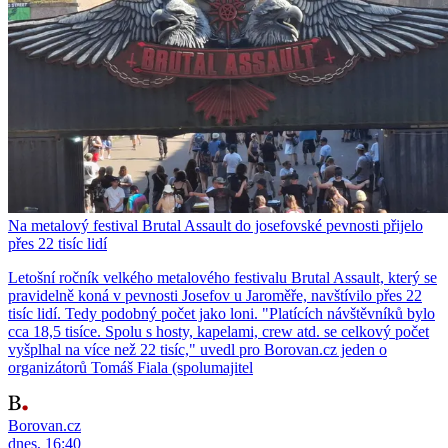
Na metalový festival Brutal Assault do josefovské pevnosti přijelo
přes 22 tisíc lidí
Letošní ročník velkého metalového festivalu Brutal Assault, který se
pravidelně koná v pevnosti Josefov u Jaroměře, navštívilo přes 22
tisíc lidí. Tedy podobný počet jako loni. "Platících návštěvníků bylo
cca 18,5 tisíce. Spolu s hosty, kapelami, crew atd. se celkový počet
vyšplhal na více než 22 tisíc," uvedl pro Borovan.cz jeden o
organizátorů Tomáš Fiala (spolumajitel
Borovan.cz
dnes, 16:40