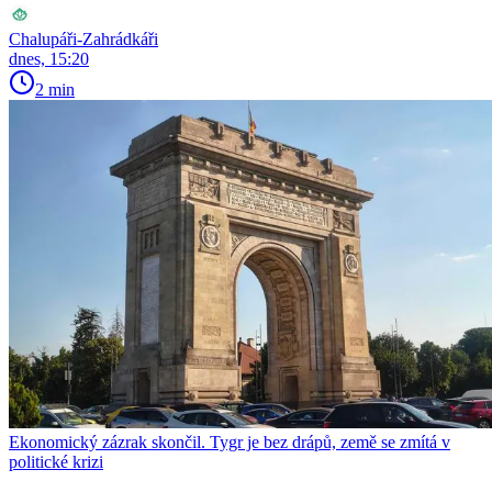
Chalupáři-Zahrádkáři
dnes, 15:20
2 min
Ekonomický zázrak skončil. Tygr je bez drápů, země se zmítá v
politické krizi