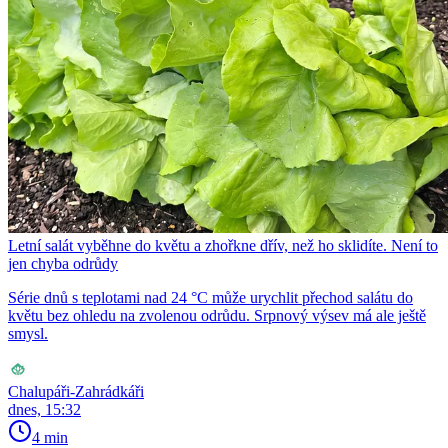
Letní salát vyběhne do květu a zhořkne dřív, než ho sklidíte. Není to
jen chyba odrůdy
Série dnů s teplotami nad 24 °C může urychlit přechod salátu do
květu bez ohledu na zvolenou odrůdu. Srpnový výsev má ale ještě
smysl.
Chalupáři-Zahrádkáři
dnes, 15:32
4 min