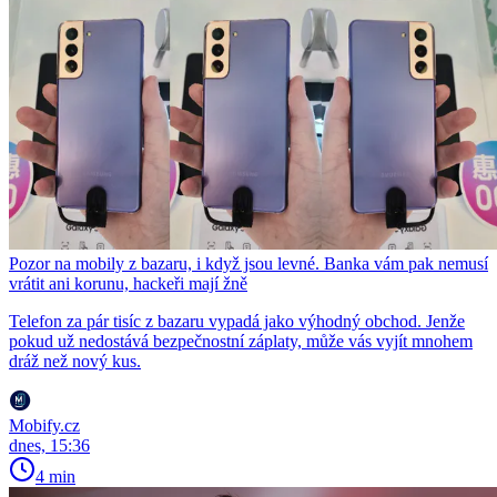
Pozor na mobily z bazaru, i když jsou levné. Banka vám pak nemusí
vrátit ani korunu, hackeři mají žně
Telefon za pár tisíc z bazaru vypadá jako výhodný obchod. Jenže
pokud už nedostává bezpečnostní záplaty, může vás vyjít mnohem
dráž než nový kus.
Mobify.cz
dnes, 15:36
4 min