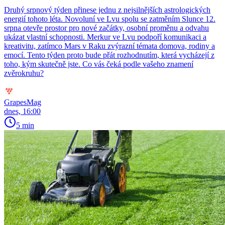
Druhý srpnový týden přinese jednu z nejsilnějších astrologických
energií tohoto léta. Novoluní ve Lvu spolu se zatměním Slunce 12.
srpna otevře prostor pro nové začátky, osobní proměnu a odvahu
ukázat vlastní schopnosti. Merkur ve Lvu podpoří komunikaci a
kreativitu, zatímco Mars v Raku zvýrazní témata domova, rodiny a
emocí. Tento týden proto bude přát rozhodnutím, která vycházejí z
toho, kým skutečně jste. Co vás čeká podle vašeho znamení
zvěrokruhu?
GrapesMag
dnes, 16:00
5 min