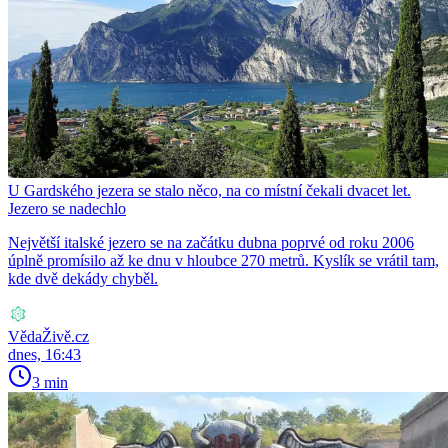
U Gardského jezera se stalo něco, na co místní čekali dvacet let.
Jezero se nadechlo
Největší italské jezero se na začátku dubna poprvé od roku 2006
úplně promísilo až ke dnu v hloubce 270 metrů. Kyslík se vrátil tam,
kde dvě dekády chyběl.
VědaŽivě.cz
dnes, 16:43
3 min