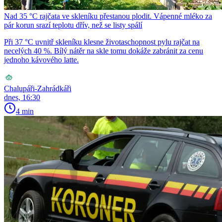
Nad 35 °C rajčata ve skleníku přestanou plodit. Vápenné mléko za
pár korun srazí teplotu dřív, než se listy spálí
Při 37 °C uvnitř skleníku klesne životaschopnost pylu rajčat na
necelých 40 %. Bílý nátěr na skle tomu dokáže zabránit za cenu
jednoho kávového latte.
Chalupáři-Zahrádkáři
dnes, 16:30
4 min