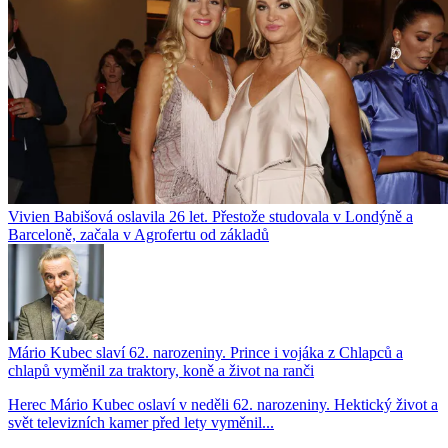
Vivien Babišová oslavila 26 let. Přestože studovala v Londýně a
Barceloně, začala v Agrofertu od základů
Mário Kubec slaví 62. narozeniny. Prince i vojáka z Chlapců a
chlapů vyměnil za traktory, koně a život na ranči
Herec Mário Kubec oslaví v neděli 62. narozeniny. Hektický život a
svět televizních kamer před lety vyměnil...