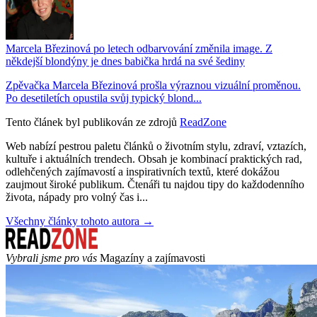
Marcela Březinová po letech odbarvování změnila image. Z
někdejší blondýny je dnes babička hrdá na své šediny
Zpěvačka Marcela Březinová prošla výraznou vizuální proměnou.
Po desetiletích opustila svůj typický blond...
Tento článek byl publikován ze zdrojů
ReadZone
Web nabízí pestrou paletu článků o životním stylu, zdraví, vztazích,
kultuře i aktuálních trendech. Obsah je kombinací praktických rad,
odlehčených zajímavostí a inspirativních textů, které dokážou
zaujmout široké publikum. Čtenáři tu najdou tipy do každodenního
života, nápady pro volný čas i...
Všechny články tohoto autora →
Vybrali jsme pro vás
Magazíny a zajímavosti