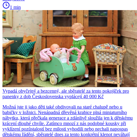
1 min
Vypadá obyčejný a bezcenný, ale sběratelé za tento pokojíček pro
panenky z dob Československa vyplácejí 40 000 Kč
Možná jste ji jako děti také obdivovali na staré chalupě nebo u
babičky v ložnici. Nenápadná dřevěná krabice plná miniaturního
nábytku, která přečkala generace a zdánlivě sloužila jen k dětskému
krácení dlouhé chvíle. Zatímco mnozí z nás podobné kousky při
vyklízení pozůstalostí bez milosti vyhodili nebo nechali napospas
dětskému řádění, sběratelé dnes za tento konkrétní klenot neváhají