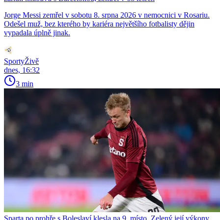
Jorge Messi zemřel v sobotu 8. srpna 2026 v nemocnici v Rosariu.
Odešel muž, bez kterého by kariéra největšího fotbalisty dějin
vypadala úplně jinak.
SportyŽivě
dnes, 16:32
3 min
Sparta po prohře s Boleslaví klesla na 9. místo. Zelený její výkony