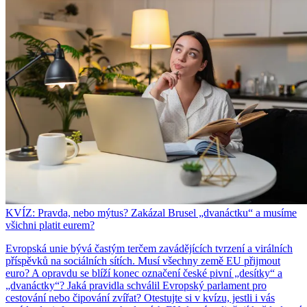
KVÍZ: Pravda, nebo mýtus? Zakázal Brusel „dvanáctku“ a musíme
všichni platit eurem?
Evropská unie bývá častým terčem zavádějících tvrzení a virálních
příspěvků na sociálních sítích. Musí všechny země EU přijmout
euro? A opravdu se blíží konec označení české pivní „desítky“ a
„dvanáctky“? Jaká pravidla schválil Evropský parlament pro
cestování nebo čipování zvířat? Otestujte si v kvízu, jestli i vás