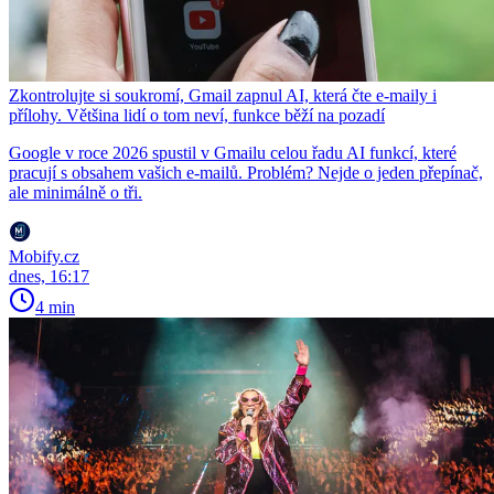
Zkontrolujte si soukromí, Gmail zapnul AI, která čte e-maily i
přílohy. Většina lidí o tom neví, funkce běží na pozadí
Google v roce 2026 spustil v Gmailu celou řadu AI funkcí, které
pracují s obsahem vašich e-mailů. Problém? Nejde o jeden přepínač,
ale minimálně o tři.
Mobify.cz
dnes, 16:17
4 min