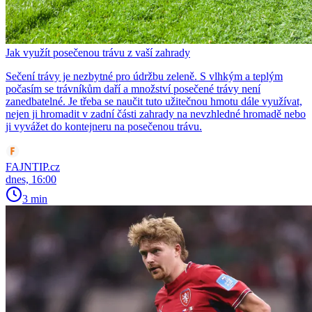
Jak využít posečenou trávu z vaší zahrady
Sečení trávy je nezbytné pro údržbu zeleně. S vlhkým a teplým
počasím se trávníkům daří a množství posečené trávy není
zanedbatelné. Je třeba se naučit tuto užitečnou hmotu dále využívat,
nejen ji hromadit v zadní části zahrady na nevzhledné hromadě nebo
ji vyvážet do kontejneru na posečenou trávu.
FAJNTIP.cz
dnes, 16:00
3 min