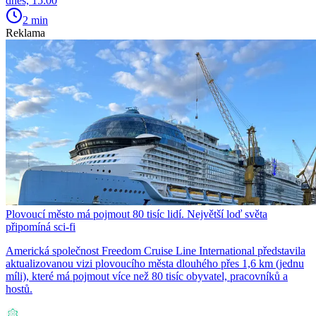
dnes, 15:00
2 min
Reklama
Plovoucí město má pojmout 80 tisíc lidí. Největší loď světa
připomíná sci-fi
Americká společnost Freedom Cruise Line International představila
aktualizovanou vizi plovoucího města dlouhého přes 1,6 km (jednu
míli), které má pojmout více než 80 tisíc obyvatel, pracovníků a
hostů.