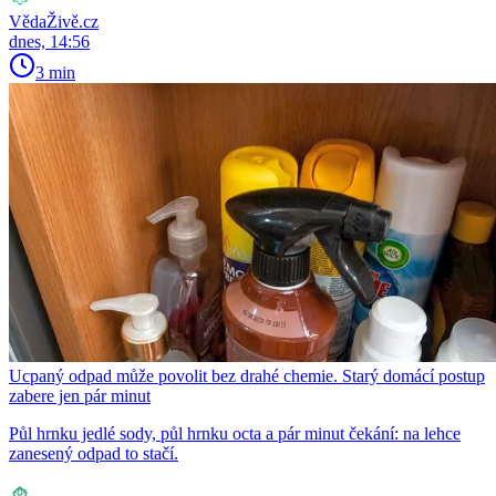
VědaŽivě.cz
dnes, 14:56
3 min
Ucpaný odpad může povolit bez drahé chemie. Starý domácí postup
zabere jen pár minut
Půl hrnku jedlé sody, půl hrnku octa a pár minut čekání: na lehce
zanesený odpad to stačí.