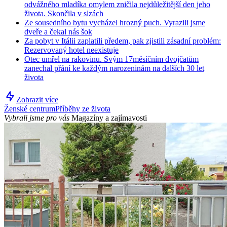
odvážného mladíka omylem zničila nejdůležitější den jeho
života. Skončila v slzách
Ze sousedního bytu vycházel hrozný puch. Vyrazili jsme
dveře a čekal nás šok
Za pobyt v Itálii zaplatili předem, pak zjistili zásadní problém:
Rezervovaný hotel neexistuje
Otec umřel na rakovinu. Svým 17měsíčním dvojčatům
zanechal přání ke každým narozeninám na dalších 30 let
života
Zobrazit více
Ženské centrum
Příběhy ze života
Vybrali jsme pro vás
Magazíny a zajímavosti