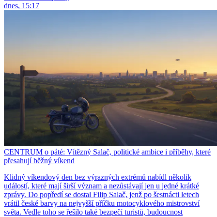
dnes, 15:17
CENTRUM o páté: Vítězný Salač, politické ambice i příběhy, které
přesahují běžný víkend
Klidný víkendový den bez výrazných extrémů nabídl několik
událostí, které mají širší význam a nezůstávají jen u jedné krátké
zprávy. Do popředí se dostal Filip Salač, jenž po šestnácti letech
vrátil české barvy na nejvyšší příčku motocyklového mistrovství
světa. Vedle toho se řešilo také bezpečí turistů, budoucnost