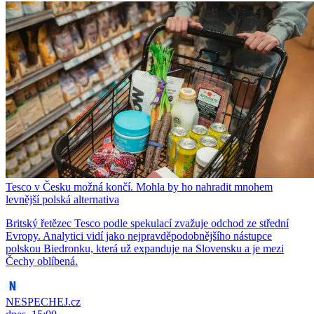
Tesco v Česku možná končí. Mohla by ho nahradit mnohem
levnější polská alternativa
Britský řetězec Tesco podle spekulací zvažuje odchod ze střední
Evropy. Analytici vidí jako nejpravděpodobnějšího nástupce
polskou Biedronku, která už expanduje na Slovensku a je mezi
Čechy oblíbená.
NESPECHEJ.cz