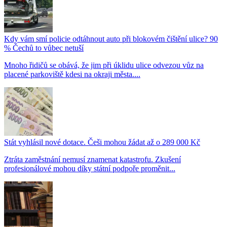
Kdy vám smí policie odtáhnout auto při blokovém čištění ulice? 90
% Čechů to vůbec netuší
Mnoho řidičů se obává, že jim při úklidu ulice odvezou vůz na
placené parkoviště kdesi na okraji města....
Stát vyhlásil nové dotace. Češi mohou žádat až o 289 000 Kč
Ztráta zaměstnání nemusí znamenat katastrofu. Zkušení
profesionálové mohou díky státní podpoře proměnit...