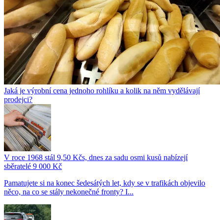
Jaká je výrobní cena jednoho rohlíku a kolik na něm vydělávají
prodejci?
V roce 1968 stál 9,50 Kčs, dnes za sadu osmi kusů nabízejí
sběratelé 9 000 Kč
Pamatujete si na konec šedesátých let, kdy se v trafikách objevilo
něco, na co se stály nekonečné fronty? I...