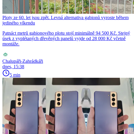
Ploty ze 60. let jsou zpět. Levná alternativa gabionů vyroste během
jediného víkendu
Patnáct metrů gabionového plotu stojí minimálně 94 500 Kč. Stejný
úsek z vyplétaných dřevěných panelů vyjde od 28 000 Kč včetně
montáže.
Chalupáři-Zahrádkáři
dnes, 15:38
5 min