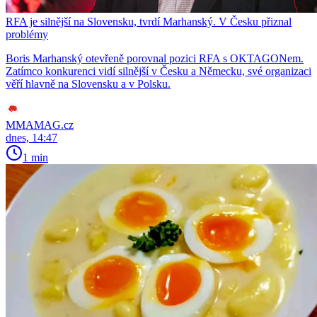
RFA je silnější na Slovensku, tvrdí Marhanský. V Česku přiznal
problémy
Boris Marhanský otevřeně porovnal pozici RFA s OKTAGONem.
Zatímco konkurenci vidí silnější v Česku a Německu, své organizaci
věří hlavně na Slovensku a v Polsku.
MMAMAG.cz
dnes, 14:47
1 min