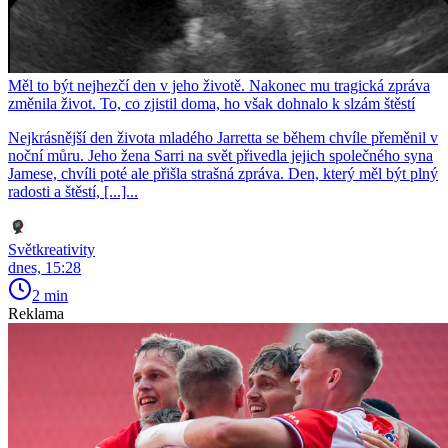
Měl to být nejhezčí den v jeho životě. Nakonec mu tragická zpráva
změnila život. To, co zjistil doma, ho však dohnalo k slzám štěstí
Nejkrásnější den života mladého Jarretta se během chvíle přeměnil v
noční můru. Jeho žena Sarri na svět přivedla jejich společného syna
Jamese, chvíli poté ale přišla strašná zpráva. Den, který měl být plný
radosti a štěstí, [...]...
Světkreativity
dnes, 15:28
2 min
Reklama