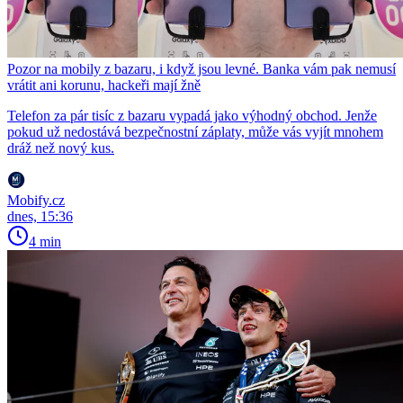
Pozor na mobily z bazaru, i když jsou levné. Banka vám pak nemusí
vrátit ani korunu, hackeři mají žně
Telefon za pár tisíc z bazaru vypadá jako výhodný obchod. Jenže
pokud už nedostává bezpečnostní záplaty, může vás vyjít mnohem
dráž než nový kus.
Mobify.cz
dnes, 15:36
4 min