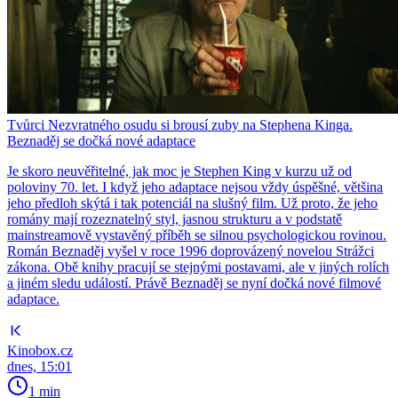
Tvůrci Nezvratného osudu si brousí zuby na Stephena Kinga.
Beznaděj se dočká nové adaptace
Je skoro neuvěřitelné, jak moc je Stephen King v kurzu už od
poloviny 70. let. I když jeho adaptace nejsou vždy úspěšné, většina
jeho předloh skýtá i tak potenciál na slušný film. Už proto, že jeho
romány mají rozeznatelný styl, jasnou strukturu a v podstatě
mainstreamově vystavěný příběh se silnou psychologickou rovinou.
Román Beznaděj vyšel v roce 1996 doprovázený novelou Strážci
zákona. Obě knihy pracují se stejnými postavami, ale v jiných rolích
a jiném sledu událostí. Právě Beznaděj se nyní dočká nové filmové
adaptace.
Kinobox.cz
dnes, 15:01
1 min