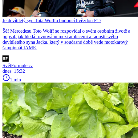
Je devítiletý syn Tota Wolffa budoucí hvězdou F1?
Šéf Mercedesu Toto Wolff se rozpovídal o svém osobním životě a
popsal, jak hledá rovnováhu mezi ambicemi a radostí svého
devítiletého syna Jacka, který v současné době vede motokárový
šampionát IAME.
SvětFormule.cz
dnes, 15:32
1 min