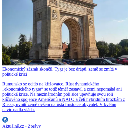
Ekonomický zázrak skončil. Tygr je bez drápů, země se zmítá v
politické krizi
Rumunsko se ocitlo na křižovatce. Růst dynamického
„ekonomického tygra“ se totiž téměř zastavil a zemi nepomáhá ani
politická krize. Na mezinárodním poli sice upevňuje svou roli
klíčového spojence Američanů a NATO a čelí hybridním hrozbám z
Ruska, uvnitř země ovšem narůstá frustrace obyvatel. V květnu
navíc padla vláda.
Aktuálně.cz - Zprávy