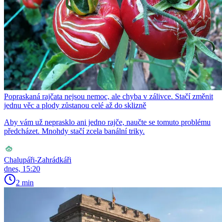
Popraskaná rajčata nejsou nemoc, ale chyba v zálivce. Stačí změnit
jednu věc a plody zůstanou celé až do sklizně
Aby vám už neprasklo ani jedno rajče, naučte se tomuto problému
předcházet. Mnohdy stačí zcela banální triky.
Chalupáři-Zahrádkáři
dnes, 15:20
2 min