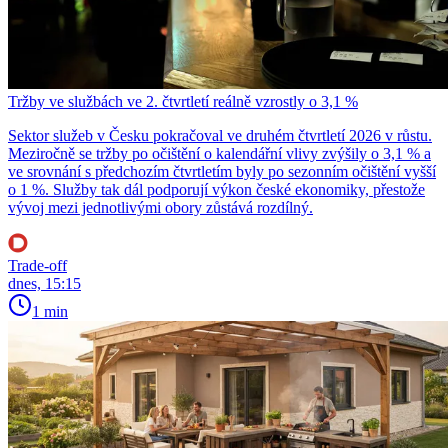
Tržby ve službách ve 2. čtvrtletí reálně vzrostly o 3,1 %
Sektor služeb v Česku pokračoval ve druhém čtvrtletí 2026 v růstu.
Meziročně se tržby po očištění o kalendářní vlivy zvýšily o 3,1 % a
ve srovnání s předchozím čtvrtletím byly po sezonním očištění vyšší
o 1 %. Služby tak dál podporují výkon české ekonomiky, přestože
vývoj mezi jednotlivými obory zůstává rozdílný.
Trade-off
dnes, 15:15
1 min