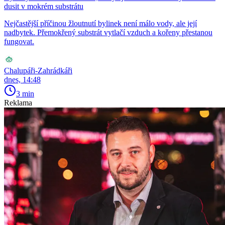
dusit v mokrém substrátu
Nejčastější příčinou žloutnutí bylinek není málo vody, ale její
nadbytek. Přemokřený substrát vytlačí vzduch a kořeny přestanou
fungovat.
Chalupáři-Zahrádkáři
dnes, 14:48
3 min
Reklama