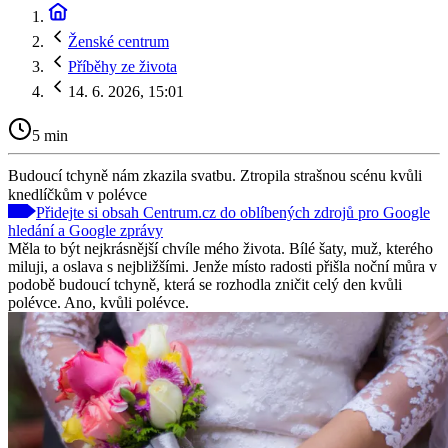
Ženské centrum
Příběhy ze života
14. 6. 2026, 15:01
5 min
Budoucí tchyně nám zkazila svatbu. Ztropila strašnou scénu kvůli
knedlíčkům v polévce
Přidejte si obsah Centrum.cz do oblíbených zdrojů pro Google
hledání a Google zprávy
Měla to být nejkrásnější chvíle mého života. Bílé šaty, muž, kterého
miluji, a oslava s nejbližšími. Jenže místo radosti přišla noční můra v
podobě budoucí tchyně, která se rozhodla zničit celý den kvůli
polévce. Ano, kvůli polévce.