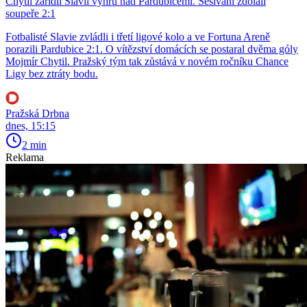
Chytil zařídil Slavii výhru nad Pardubicemi. Sešívaní zdolali
soupeře 2:1
Fotbalisté Slavie zvládli i třetí ligové kolo a ve Fortuna Areně
porazili Pardubice 2:1. O vítězství domácích se postaral dvěma góly
Mojmír Chytil. Pražský tým tak zůstává v novém ročníku Chance
Ligy bez ztráty bodu.
Pražská Drbna
dnes, 15:15
2 min
Reklama