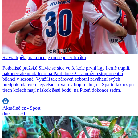
Slavia trpěla, nakonec je přece jen v trháku
Fotbalisté pražské Slavie se sice ve 3. kole první ligy herně trápili,
nakonec ale udolali doma Pardubice 2:1 a udrželi stoprocentní
bilanci v sezoně. Využili tak zároveň sobotní zaváhání svých
předpokládaných největších rivalů v boji o titul, na Spartu tak už po
třech kolech mají náskok šesti bodů, na Plzeň dokonce sedm.
Aktuálně.cz - Sport
dnes, 15:20