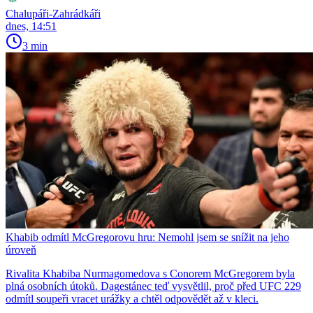
Chalupáři-Zahrádkáři
dnes, 14:51
3 min
Khabib odmítl McGregorovu hru: Nemohl jsem se snížit na jeho
úroveň
Rivalita Khabiba Nurmagomedova s Conorem McGregorem byla
plná osobních útoků. Dagestánec teď vysvětlil, proč před UFC 229
odmítl soupeři vracet urážky a chtěl odpovědět až v kleci.