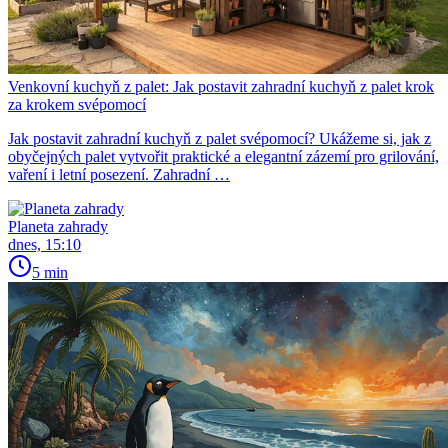
Venkovní kuchyň z palet: Jak postavit zahradní kuchyň z palet krok
za krokem svépomocí
Jak postavit zahradní kuchyň z palet svépomocí? Ukážeme si, jak z
obyčejných palet vytvořit praktické a elegantní zázemí pro grilování,
vaření i letní posezení. Zahradní …
Planeta zahrady
dnes, 15:10
5 min