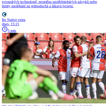
evropských technologií, proměna spotřebitelských návyků nebo
limity spoléhání na jednoduchá a lákavá tvrzení.
Be Native extra
dnes, 15:15
5 min