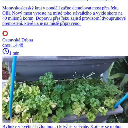
Moravskoslezský kraj v pondělí začne demolovat most přes řeku
Olši. Nový most vyroste na místě toho stávajícího a vyjde skoro na
40 milionů korun. Dopravu přes řeku zajistí provizorní dvoupruhové
přemostění, které už je na místě připraveno.
Ostravská Drbna
dnes, 14:48
1 min
Bylinky v květináči žloutnou, i když je zaléváte. Kořeny se mohou