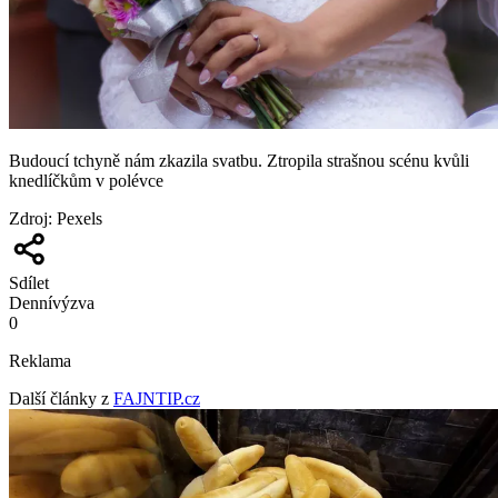
Budoucí tchyně nám zkazila svatbu. Ztropila strašnou scénu kvůli
knedlíčkům v polévce
Zdroj
:
Pexels
Sdílet
Denní
výzva
0
Reklama
Další články z
FAJNTIP.cz