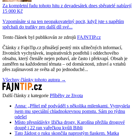
Za kompletní řadu tohoto hitu z devadesátek dnes sběratelé nabízejí
15 000 Kč
Vzpomínáte si na ten neopakovatelný pocit, když jste s napětím
spěchali do trafiky pro další díl své...
Tento článek byl publikován ze zdrojů
FAJNTIP.cz
Články z FajnTip.cz přinášejí pestrý mix užitečných informací,
životních vychytávek, inspirativních postřehů i oddechového
obsahu, který čtenáře nejen pobaví, ale často i překvapí. Obsah je
zaměřen na každodenní témata – od domácnosti, zdraví a vztahů
přes zajímavosti ze světa až po jednoduché...
Všechny články tohoto autora →
Další články z kategorie
Příběhy ze života
Anna: „Přítel mě podváděl s několika milenkami. Vymyslela
jsem mu speciální chladnokrevnou pomstu. Sám po týdnu
odešel
Místo přesnídávky lžička drogy. Karolína přežila drogové
doupě i 22 ran vařečkou kvůli Bibli
Tato žádost o ruku skončila naprostým fiaskem. Matka