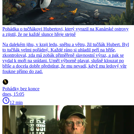
Pohádka o tučňákovi Hubertovi, který vyrazil na Kanárské ostrovy
a zjistil, že ne každé slunce hřeje stejně
Na dalekém jihu, v kraji ledu, sněhu a větru, žil tučňák Hubert. Byl
to tučňák velmi pořádný. Každé ráno si uhladil peří na břiše,
zkontroloval, zda má zobák přiměřeně slavnostní výraz, a pak se
vydal k moři na snídani. Uměl výborně plavat, slušně klouzat po
břiše a docela dobře předstírat, že mu nevadí, když mu ledový vítr
foukne přímo do zad.
Pohádky bez konce
dnes, 15:05
12 min