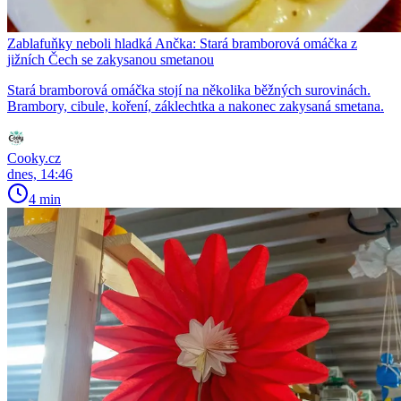
Zablafuňky neboli hladká Ančka: Stará bramborová omáčka z
jižních Čech se zakysanou smetanou
Stará bramborová omáčka stojí na několika běžných surovinách.
Brambory, cibule, koření, záklechtka a nakonec zakysaná smetana.
Cooky.cz
dnes, 14:46
4 min