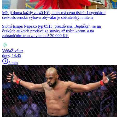
Měl ji doma každý za 40 Kčs, dnes má cenu tisíců: Legendární
československá výbava obýváku je sběratelským hitem
Stolní lampa Napako typ 0513, přezdívaná „Jeptiška“, se na
českých aukcích prodává za stovky až tisíce korun, a na
zahraničním trhu za více než 20 000 Kč.
VědaŽivě.cz
dnes, 14:45
3 min