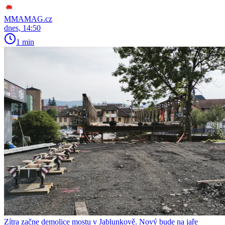
MMAMAG.cz
dnes, 14:50
1 min
Zítra začne demolice mostu v Jablunkově. Nový bude na jaře