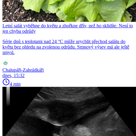
Letní salát vyběhne do květu a zhořkne dřív, než ho sklidíte. Není to
jen chyba odrůdy
Série dnů s teplotami nad 24 °C může urychlit přechod salátu do
květu bez ohledu na zvolenou odrůdu. Srpnový výsev má ale ještě
smysl.
Chalupáři-Zahrádkáři
dnes, 15:32
4 min