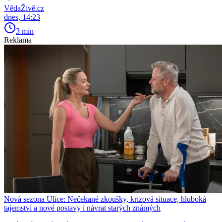
VědaŽivě.cz
dnes, 14:23
3 min
Reklama
Nová sezona Ulice: Nečekané zkoušky, krizová situace, hluboká
tajemství a nové postavy i návrat starých známých