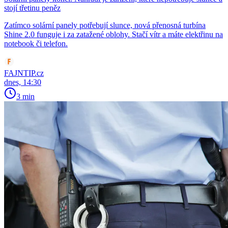
stojí třetinu peněz
Zatímco solární panely potřebují slunce, nová přenosná turbína
Shine 2.0 funguje i za zatažené oblohy. Stačí vítr a máte elektřinu na
notebook či telefon.
FAJNTIP.cz
dnes, 14:30
3 min