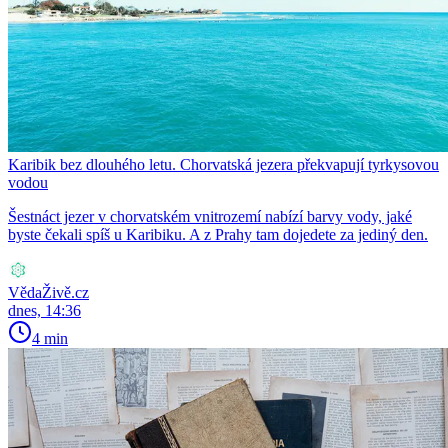
Karibik bez dlouhého letu. Chorvatská jezera překvapují tyrkysovou
vodou
Šestnáct jezer v chorvatském vnitrozemí nabízí barvy vody, jaké
byste čekali spíš u Karibiku. A z Prahy tam dojedete za jediný den.
VědaŽivě.cz
dnes, 14:36
4 min