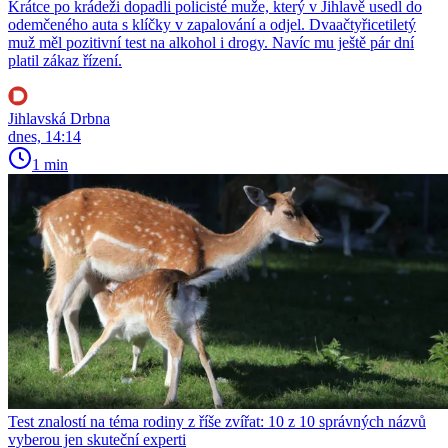
Krátce po krádeži dopadli policisté muže, který v Jihlavě usedl do
odemčeného auta s klíčky v zapalování a odjel. Dvaačtyřicetiletý
muž měl pozitivní test na alkohol i drogy. Navíc mu ještě pár dní
platil zákaz řízení.
Jihlavská Drbna
dnes, 14:14
1 min
Test znalostí na téma rodiny z říše zvířat: 10 z 10 správných názvů
vyberou jen skuteční experti