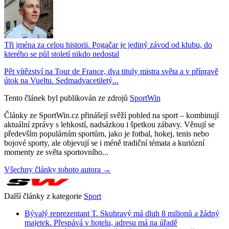
Tři jména za celou historii. Pogačar je jediný závod od klubu, do
kterého se půl století nikdo nedostal
Pět vítězství na Tour de France, dva tituly mistra světa a v přípravě
útok na Vueltu. Sedmadvacetiletý...
Tento článek byl publikován ze zdrojů
SportWin
Články ze SportWin.cz přinášejí svěží pohled na sport – kombinují
aktuální zprávy s lehkostí, nadsázkou i špetkou zábavy. Věnují se
především populárním sportům, jako je fotbal, hokej, tenis nebo
bojové sporty, ale objevují se i méně tradiční témata a kuriózní
momenty ze světa sportovního...
Všechny články tohoto autora →
Další články z kategorie
Sport
Bývalý reprezentant T. Skuhravý má dluh 8 milionů a žádný
majetek. Přespává v hotelu, adresu má na úřadě