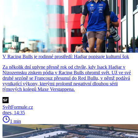
V Racing Bulls je rodinné prostředí: Hadjar popisuje kulturní šok
Za několik dní uplyne přesně rok od chvíle, kdy Isack Hadjar v
Nizozemsku ziskem pódia v Racing Bulls ohromil svět. Už ve své
druhé sezóně se Francouz přesunul do Red Bullu, v němž podává
vynikající výkony, kterými prolomil negativní dlouhou sérii
týmových kolegů Maxe Verstappena.
SvětFormule.cz
dnes, 14:35
1 min