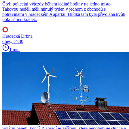
Čtyři policejní výjezdy během jediné hodiny na jedno místo.
Takovou neděli měli minulý týden v jednom z obchodů s
potravinami v hradeckém Auparku. Hlídka tam byla přivolána kvůli
pokusům o krádež.
Hradecká Drbna
dnes, 14:30
1 min
Solární panely končí. Nahradí je zařízení, které nepotřebuje slunce a