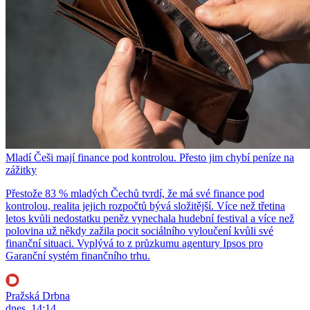
Mladí Češi mají finance pod kontrolou. Přesto jim chybí peníze na
zážitky
Přestože 83 % mladých Čechů tvrdí, že má své finance pod
kontrolou, realita jejich rozpočtů bývá složitější. Více než třetina
letos kvůli nedostatku peněz vynechala hudební festival a více než
polovina už někdy zažila pocit sociálního vyloučení kvůli své
finanční situaci. Vyplývá to z průzkumu agentury Ipsos pro
Garanční systém finančního trhu.
Pražská Drbna
dnes, 14:14