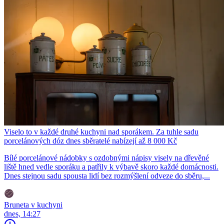
Viselo to v každé druhé kuchyni nad sporákem. Za tuhle sadu
porcelánových dóz dnes sběratelé nabízejí až 8 000 Kč
Bílé porcelánové nádobky s ozdobnými nápisy visely na dřevěné
liště hned vedle sporáku a patřily k výbavě skoro každé domácnosti.
Dnes stejnou sadu spousta lidí bez rozmýšlení odveze do sběru,...
Bruneta v kuchyni
dnes, 14:27