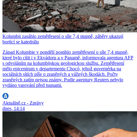
Kolumbii zasáhlo zemětřesení o síle 7,4 stupně, záběry ukazují
bortící se katedrálu
Západ Kolumbie v pondělí postihlo zemětřesení o síle 7,4 stupně,
které bylo cítit i v Ekvádoru a v Panamě, informovala agentura AFP
s odvoláním na kolumbijskou geologickou službu. Zemětřesení
mělo epicentrum v departementu Chocó, jehož guvernérka na
sociálních sítích píše o zraněných a vážných škodách. Počty
zraněných zatím nejsou známy. Podle agentury Reuters nebylo
vydáno varování před tsunami.
Aktuálně.cz - Zprávy
dnes, 14:14