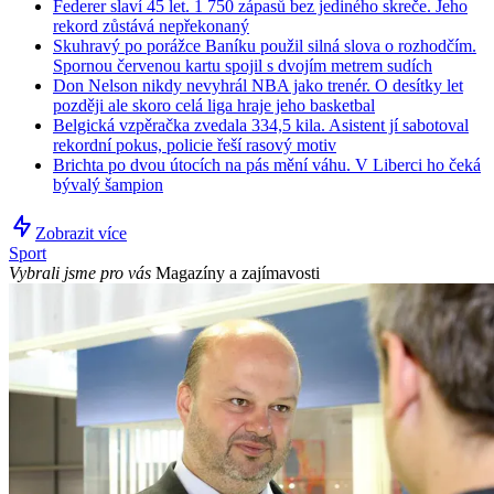
Federer slaví 45 let. 1 750 zápasů bez jediného skreče. Jeho
rekord zůstává nepřekonaný
Skuhravý po porážce Baníku použil silná slova o rozhodčím.
Spornou červenou kartu spojil s dvojím metrem sudích
Don Nelson nikdy nevyhrál NBA jako trenér. O desítky let
později ale skoro celá liga hraje jeho basketbal
Belgická vzpěračka zvedala 334,5 kila. Asistent jí sabotoval
rekordní pokus, policie řeší rasový motiv
Brichta po dvou útocích na pás mění váhu. V Liberci ho čeká
bývalý šampion
Zobrazit více
Sport
Vybrali jsme pro vás
Magazíny a zajímavosti