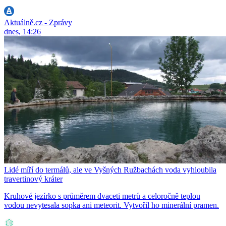
Aktuálně.cz - Zprávy
dnes, 14:26
Lidé míří do termálů, ale ve Vyšných Ružbachách voda vyhloubila
travertinový kráter
Kruhové jezírko s průměrem dvaceti metrů a celoročně teplou
vodou nevytesala sopka ani meteorit. Vytvořil ho minerální pramen.