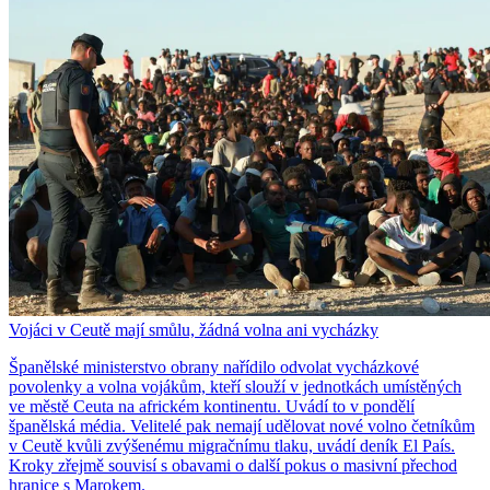
Vojáci v Ceutě mají smůlu, žádná volna ani vycházky
Španělské ministerstvo obrany nařídilo odvolat vycházkové
povolenky a volna vojákům, kteří slouží v jednotkách umístěných
ve městě Ceuta na africkém kontinentu. Uvádí to v pondělí
španělská média. Velitelé pak nemají udělovat nové volno četníkům
v Ceutě kvůli zvýšenému migračnímu tlaku, uvádí deník El País.
Kroky zřejmě souvisí s obavami o další pokus o masivní přechod
hranice s Marokem.