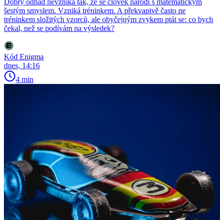
Dobrý odhad nevzniká tak, že se člověk narodí s matematickým
šestým smyslem. Vzniká tréninkem. A překvapivě často ne
tréninkem složitých vzorců, ale obyčejným zvykem ptát se: co bych
čekal, než se podívám na výsledek?
Kód Enigma
dnes, 14:16
4 min