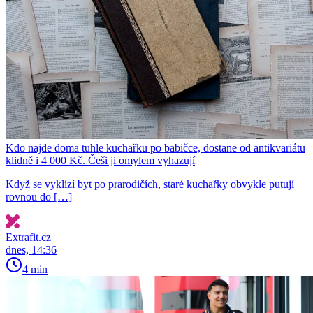
Kdo najde doma tuhle kuchařku po babičce, dostane od antikvariátu
klidně i 4 000 Kč. Češi ji omylem vyhazují
Když se vyklízí byt po prarodičích, staré kuchařky obvykle putují
rovnou do […]
Extrafit.cz
dnes, 14:36
4 min