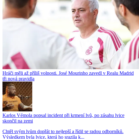
Hráči měli až příliš volnosti. José Mourinho zavedl v Realu Madrid
tři nová pravidla
Karlos Vémola popsal incident při krmení lvů, po zásahu lvice
skončil na zemi
Chtěl svým lvům dopřát to nejlepší a řídil se radou odborníků.
Výsledkem byla lvice, která ho srazila k...