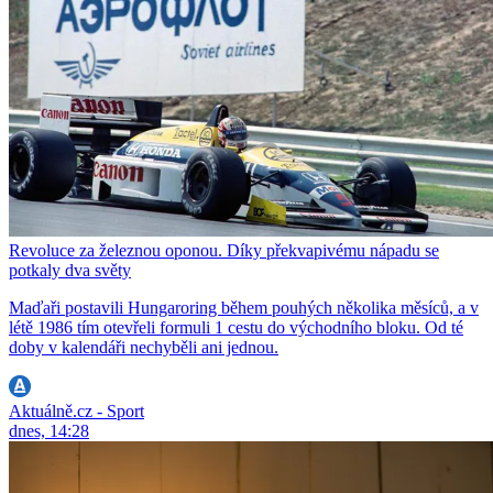
Revoluce za železnou oponou. Díky překvapivému nápadu se
potkaly dva světy
Maďaři postavili Hungaroring během pouhých několika měsíců, a v
létě 1986 tím otevřeli formuli 1 cestu do východního bloku. Od té
doby v kalendáři nechyběli ani jednou.
Aktuálně.cz - Sport
dnes, 14:28