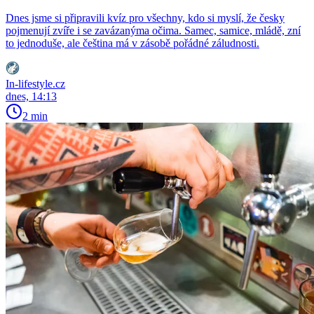
Dnes jsme si připravili kvíz pro všechny, kdo si myslí, že česky
pojmenují zvíře i se zavázanýma očima. Samec, samice, mládě, zní
to jednoduše, ale čeština má v zásobě pořádné záludnosti.
In-lifestyle.cz
dnes, 14:13
2 min