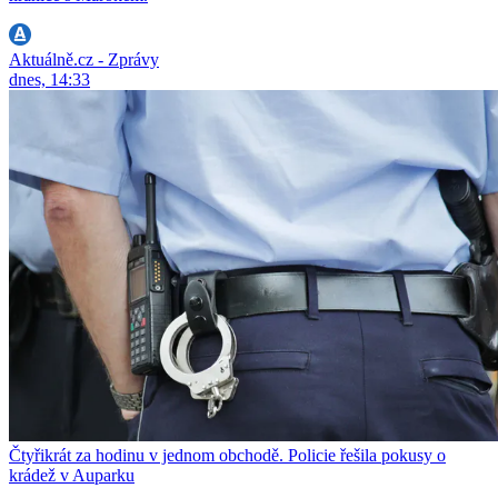
Aktuálně.cz - Zprávy
dnes, 14:33
Čtyřikrát za hodinu v jednom obchodě. Policie řešila pokusy o
krádež v Auparku