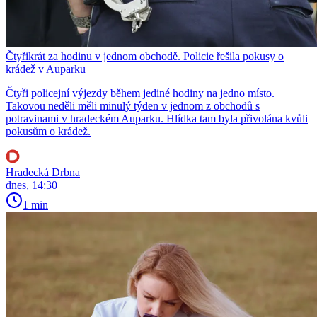
Čtyřikrát za hodinu v jednom obchodě. Policie řešila pokusy o
krádež v Auparku
Čtyři policejní výjezdy během jediné hodiny na jedno místo.
Takovou neděli měli minulý týden v jednom z obchodů s
potravinami v hradeckém Auparku. Hlídka tam byla přivolána kvůli
pokusům o krádež.
Hradecká Drbna
dnes, 14:30
1 min