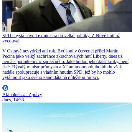
SPD chystá návrat exministra do velké politiky. Z Nové huti už
vycouval
V Ostravě nevydržel ani rok. Byť loni v červenci přišel Martin
Pecina jako velký zachránce zkrachovalých hutí Liberty, dnes už
nemá s podnikem nic společného. Jaké budou jeho další kroky, není
jisté. Bývalý ministr průmyslu a šéf antimonopolního úřadu však
nadále spolupracuje s vládním hnutím SPD, jež by ho mohlo
vytáhnout jako svého kandidáta na důležitou funkci.
Aktuálně.cz - Zprávy
dnes, 14:38