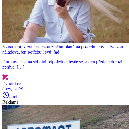
5 znamení, která nesnesou změnu plánů na poslední chvíli. Nejsou
náladová, jen potřebují svůj řád
Domluvíte se na sobotní odpoledne, těšíte se, a den předem dorazí
zpráva: […]
Extrafit.cz
dnes, 14:29
4 min
Reklama