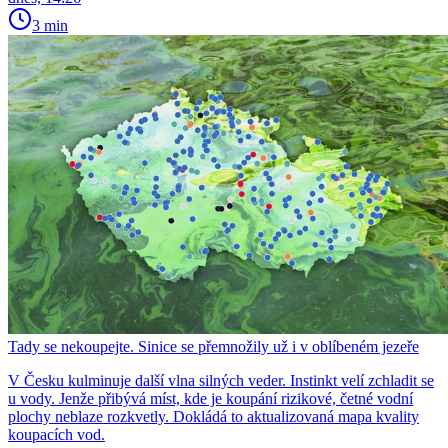
3 min
Tady se nekoupejte. Sinice se přemnožily už i v oblíbeném jezeře
V Česku kulminuje další vlna silných veder. Instinkt velí zchladit se
u vody. Jenže přibývá míst, kde je koupání rizikové, četné vodní
plochy neblaze rozkvetly. Dokládá to aktualizovaná mapa kvality
koupacích vod.