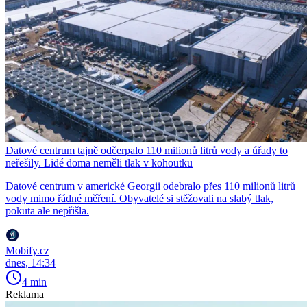
Datové centrum tajně odčerpalo 110 milionů litrů vody a úřady to
neřešily. Lidé doma neměli tlak v kohoutku
Datové centrum v americké Georgii odebralo přes 110 milionů litrů
vody mimo řádné měření. Obyvatelé si stěžovali na slabý tlak,
pokuta ale nepřišla.
Mobify.cz
dnes, 14:34
4 min
Reklama