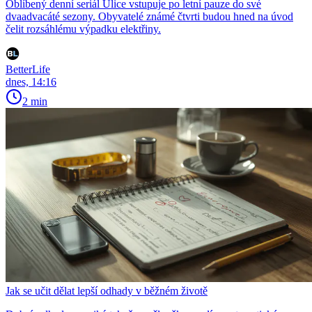
Oblíbený denní seriál Ulice vstupuje po letní pauze do své
dvaadvacáté sezony. Obyvatelé známé čtvrti budou hned na úvod
čelit rozsáhlému výpadku elektřiny.
BetterLife
dnes, 14:16
2 min
Jak se učit dělat lepší odhady v běžném životě