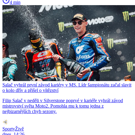
4 min
Salač vyhrál první závod kariéry v MS. Lídr šampionátu začal slavit
o kolo dřív a přišel o vítězství
Filip Salač v neděli v Silverstone poprvé v kariéře vyhrál závod
mistrovství světa Moto2. Pomohla mu k tomu jedna z
nejbizarnějších chyb sezony.
SportyŽivě
dnes, 14:26