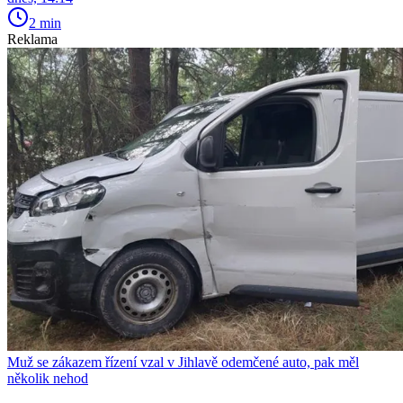
2 min
Reklama
Muž se zákazem řízení vzal v Jihlavě odemčené auto, pak měl
několik nehod