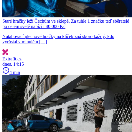
Staré hračky leží Čechům ve sklepě. Za tuhle 1 značku teď sběratelé
po celém světě nabízí i 40 000 Kč
Natahovací plechové hračky na klíček zná skoro každý, kdo
vyrůstal v minulém […]
Extrafit.cz
dnes, 14:15
4 min