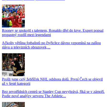
Rooney se spokojil s talentem, Ronaldo dřel do krve. Expert popsal
propastný rozdíl mezi legendami
Ačkoliv většina fotbalistů po čtyřicítce dávno vzpomíná na zašlou
slávu u televizních obrazovek,...
Prošli jsme celý žebříček NHL odshora dolů. První Čech se objevil
až v šesté kategorii
Bez prvotřídních centrů se Stanley Cup nevyhrává, říká se v zámoří.
Podle nové analýzy serveru The Athletic...