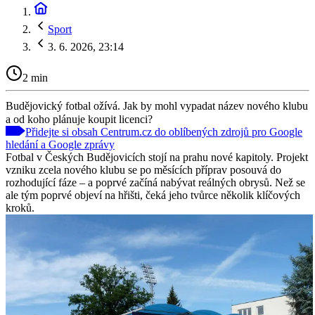
Sport
3. 6. 2026, 23:14
2 min
Budějovický fotbal ožívá. Jak by mohl vypadat název nového klubu
a od koho plánuje koupit licenci?
Přidejte si obsah Centrum.cz do oblíbených zdrojů pro Google
hledání a Google zprávy
Fotbal v Českých Budějovicích stojí na prahu nové kapitoly. Projekt
vzniku zcela nového klubu se po měsících příprav posouvá do
rozhodující fáze – a poprvé začíná nabývat reálných obrysů. Než se
ale tým poprvé objeví na hřišti, čeká jeho tvůrce několik klíčových
kroků.