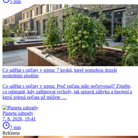
5 min
Co udělat s rajčaty v srpnu: 7 kroků, které pomohou dozrát
posledním plodům
Co udělat s rajčaty v srpnu: Proč rajčata stále nečervenají? Zjistěte,
co odstranit, kdy zaštipovat vrcholy, jak upravit zálivku a hnojení a
která zelená rajčata už můžete …
Planeta zahrady
7. 8. 2026, 19:41
7 min
Reklama