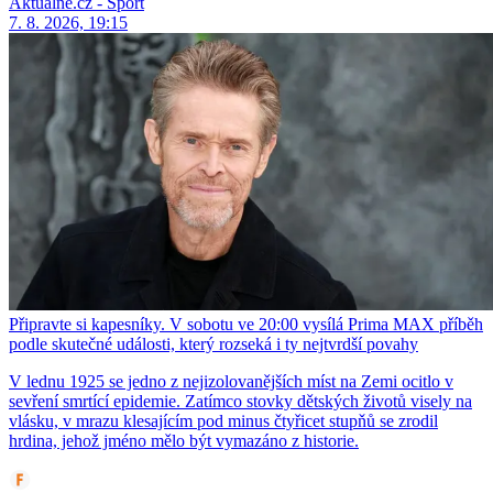
Aktuálně.cz - Sport
7. 8. 2026, 19:15
Připravte si kapesníky. V sobotu ve 20:00 vysílá Prima MAX příběh
podle skutečné události, který rozseká i ty nejtvrdší povahy
V lednu 1925 se jedno z nejizolovanějších míst na Zemi ocitlo v
sevření smrtící epidemie. Zatímco stovky dětských životů visely na
vlásku, v mrazu klesajícím pod minus čtyřicet stupňů se zrodil
hrdina, jehož jméno mělo být vymazáno z historie.