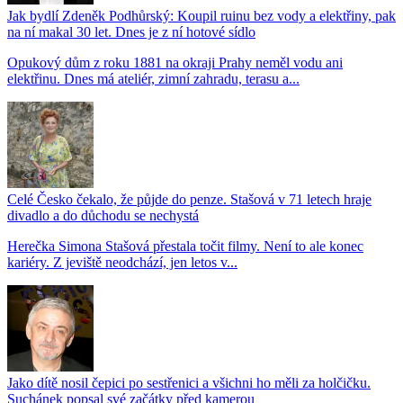
Jak bydlí Zdeněk Podhůrský: Koupil ruinu bez vody a elektřiny, pak
na ní makal 30 let. Dnes je z ní hotové sídlo
Opukový dům z roku 1881 na okraji Prahy neměl vodu ani
elektřinu. Dnes má ateliér, zimní zahradu, terasu a...
Celé Česko čekalo, že půjde do penze. Stašová v 71 letech hraje
divadlo a do důchodu se nechystá
Herečka Simona Stašová přestala točit filmy. Není to ale konec
kariéry. Z jeviště neodchází, jen letos v...
Jako dítě nosil čepici po sestřenici a všichni ho měli za holčičku.
Suchánek popsal své začátky před kamerou