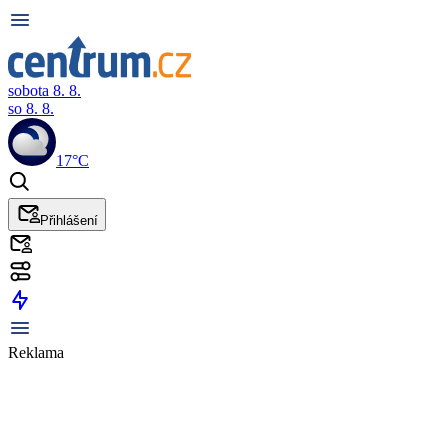
sobota 8. 8.
so 8. 8.
17°C
Přihlášení
Reklama