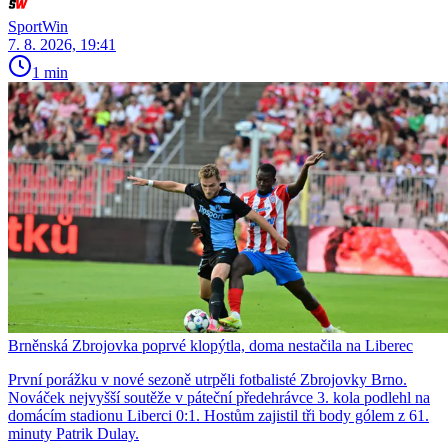
SportWin
7. 8. 2026, 19:41
1 min
Brněnská Zbrojovka poprvé klopýtla, doma nestačila na Liberec
První porážku v nové sezoně utrpěli fotbalisté Zbrojovky Brno.
Nováček nejvyšší soutěže v páteční předehrávce 3. kola podlehl na
domácím stadionu Liberci 0:1. Hostům zajistil tři body gólem z 61.
minuty Patrik Dulay.