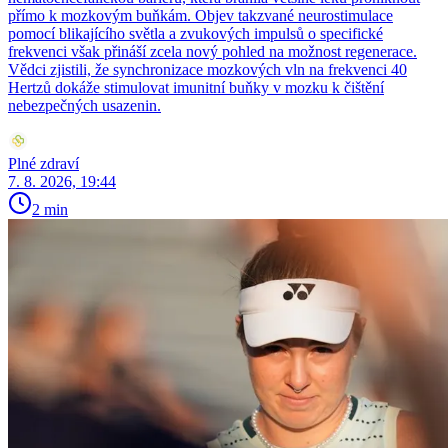
přímo k mozkovým buňkám. Objev takzvané neurostimulace
pomocí blikajícího světla a zvukových impulsů o specifické
frekvenci však přináší zcela nový pohled na možnost regenerace.
Vědci zjistili, že synchronizace mozkových vln na frekvenci 40
Hertzů dokáže stimulovat imunitní buňky v mozku k čištění
nebezpečných usazenin.
Plné zdraví
7. 8. 2026, 19:44
2 min