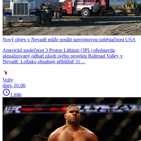
Nový objev v Nevadě může posílit surovinovou soběstačnost USA
Americká společnost 3 Proton Lithium (3PL) představila
aktualizovaný odhad zásob svého projektu Railroad Valley v
Nevadě. Ložisko obsahuje přibližně 31…
Volty
dnes, 01:00
1 min