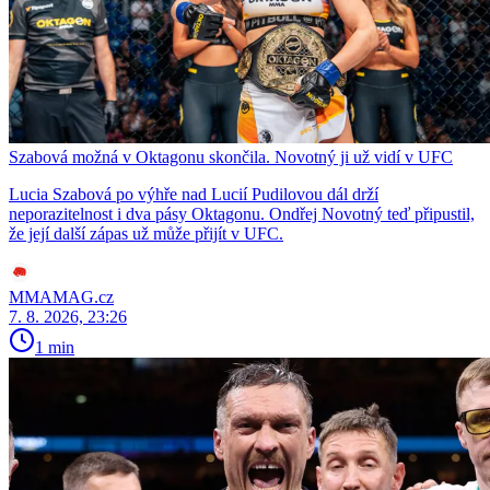
Szabová možná v Oktagonu skončila. Novotný ji už vidí v UFC
Lucia Szabová po výhře nad Lucií Pudilovou dál drží
neporazitelnost i dva pásy Oktagonu. Ondřej Novotný teď připustil,
že její další zápas už může přijít v UFC.
MMAMAG.cz
7. 8. 2026, 23:26
1 min