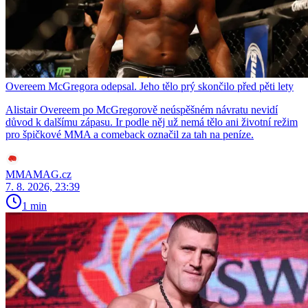
Overeem McGregora odepsal. Jeho tělo prý skončilo před pěti lety
Alistair Overeem po McGregorově neúspěšném návratu nevidí
důvod k dalšímu zápasu. Ir podle něj už nemá tělo ani životní režim
pro špičkové MMA a comeback označil za tah na peníze.
MMAMAG.cz
7. 8. 2026, 23:39
1 min