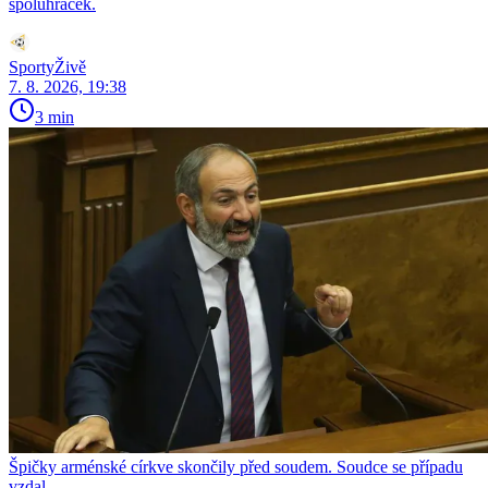
spoluhráček.
SportyŽivě
7. 8. 2026, 19:38
3 min
Špičky arménské církve skončily před soudem. Soudce se případu
vzdal