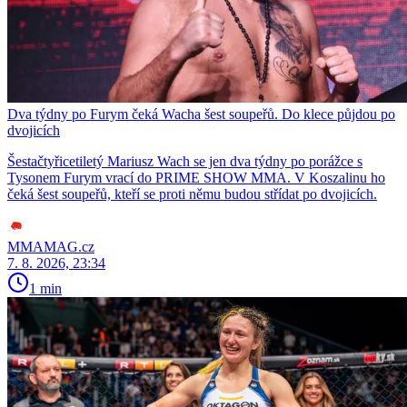
Dva týdny po Furym čeká Wacha šest soupeřů. Do klece půjdou po
dvojicích
Šestačtyřicetiletý Mariusz Wach se jen dva týdny po porážce s
Tysonem Furym vrací do PRIME SHOW MMA. V Koszalinu ho
čeká šest soupeřů, kteří se proti němu budou střídat po dvojicích.
MMAMAG.cz
7. 8. 2026, 23:34
1 min