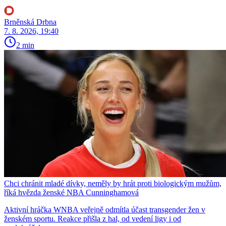
Brněnská Drbna
7. 8. 2026, 19:40
2 min
Chci chránit mladé dívky, neměly by hrát proti biologickým mužům,
říká hvězda ženské NBA Cunninghamová
Aktivní hráčka WNBA veřejně odmítla účast transgender žen v
ženském sportu. Reakce přišla z hal, od vedení ligy i od