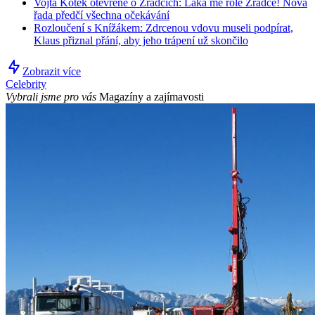
Vojta Kotek otevřeně o Zrádcích: Láká mě role Zrádce! Nová
řada předčí všechna očekávání
Rozloučení s Knížákem: Zdrcenou vdovu museli podpírat,
Klaus přiznal přání, aby jeho trápení už skončilo
Zobrazit více
Celebrity
Vybrali jsme pro vás
Magazíny a zajímavosti