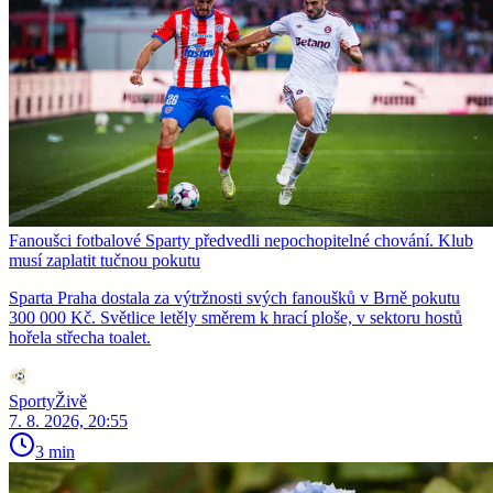
Fanoušci fotbalové Sparty předvedli nepochopitelné chování. Klub
musí zaplatit tučnou pokutu
Sparta Praha dostala za výtržnosti svých fanoušků v Brně pokutu
300 000 Kč. Světlice letěly směrem k hrací ploše, v sektoru hostů
hořela střecha toalet.
SportyŽivě
7. 8. 2026, 20:55
3 min