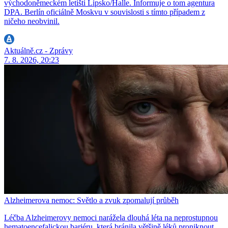
východoněmeckém letišti Lipsko/Halle. Informuje o tom agentura
DPA. Berlín oficiálně Moskvu v souvislosti s tímto případem z
ničeho neobvinil.
Aktuálně.cz - Zprávy
7. 8. 2026, 20:23
Alzheimerova nemoc: Světlo a zvuk zpomalují průběh
Léčba Alzheimerovy nemoci narážela dlouhá léta na neprostupnou
hematoencefalickou bariéru, která bránila většině léků proniknout