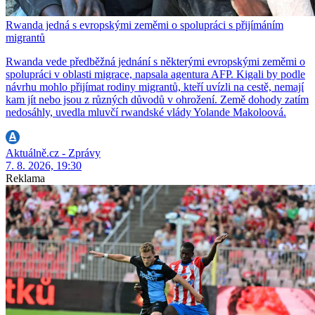
Rwanda jedná s evropskými zeměmi o spolupráci s přijímáním
migrantů
Rwanda vede předběžná jednání s některými evropskými zeměmi o
spolupráci v oblasti migrace, napsala agentura AFP. Kigali by podle
návrhu mohlo přijímat rodiny migrantů, kteří uvízli na cestě, nemají
kam jít nebo jsou z různých důvodů v ohrožení. Země dohody zatím
nedosáhly, uvedla mluvčí rwandské vlády Yolande Makoloová.
Aktuálně.cz - Zprávy
7. 8. 2026, 19:30
Reklama