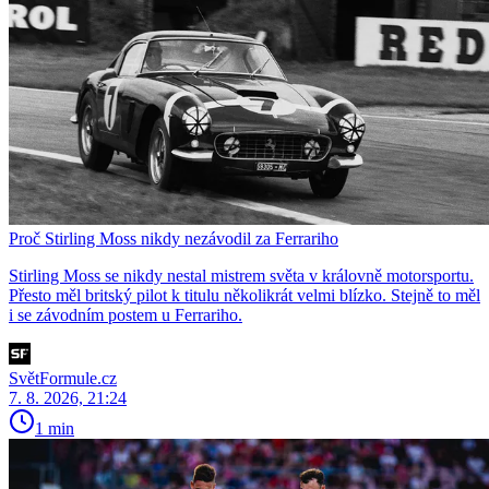
Proč Stirling Moss nikdy nezávodil za Ferrariho
Stirling Moss se nikdy nestal mistrem světa v královně motorsportu.
Přesto měl britský pilot k titulu několikrát velmi blízko. Stejně to měl
i se závodním postem u Ferrariho.
SvětFormule.cz
7. 8. 2026, 21:24
1 min