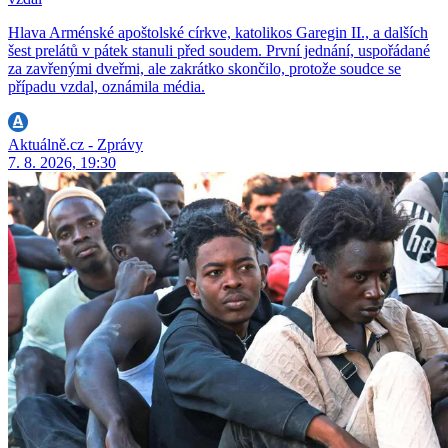
Hlava Arménské apoštolské církve, katolikos Garegin II., a dalších
šest prelátů v pátek stanuli před soudem. První jednání, uspořádané
za zavřenými dveřmi, ale zakrátko skončilo, protože soudce se
případu vzdal, oznámila média.
Aktuálně.cz - Zprávy
7. 8. 2026, 19:30