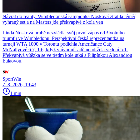
Návrat do reality. Wimbledonská šampionka Nosková ztratila téměř
vyhraný set a na Masters jde překvapivě z kola ven
Linda Nosková hrubě nezvládla svůj první zápas od životního
triumfu ve Wimbledonu. Perspektivní česká reprezentantka na
turnaji WTA 1000 v Torontu podlehla Američance Caty
McNallyové 6:7, 1:6, když v úvodní sadě neudržela vedení 5:1.
Překvapivá vítězka se ve třetím kole utká s Filipínkou Alexandrou
Ealaovou.
SportWin
7. 8. 2026, 19:43
1 min