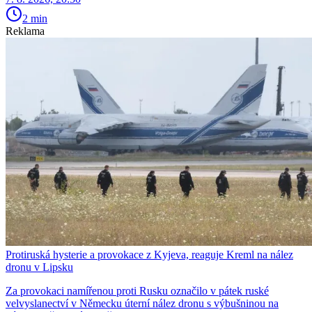
2 min
Reklama
Protiruská hysterie a provokace z Kyjeva, reaguje Kreml na nález
dronu v Lipsku
Za provokaci namířenou proti Rusku označilo v pátek ruské
velvyslanectví v Německu úterní nález dronu s výbušninou na