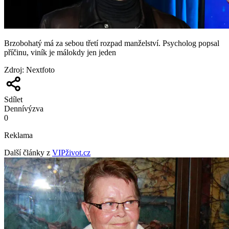
Brzobohatý má za sebou třetí rozpad manželství. Psycholog popsal
příčinu, viník je málokdy jen jeden
Zdroj
:
Nextfoto
Sdílet
Denní
výzva
0
Reklama
Další články z
VIPživot.cz