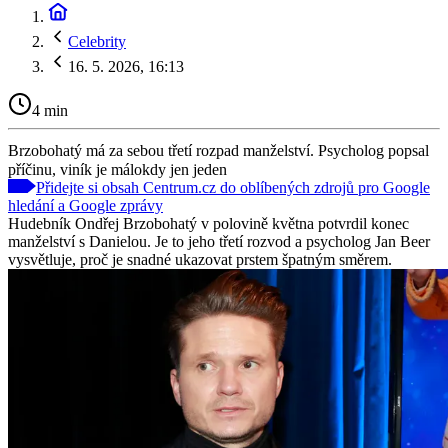
Celebrity
16. 5. 2026, 16:13
4 min
Brzobohatý má za sebou třetí rozpad manželství. Psycholog popsal
příčinu, viník je málokdy jen jeden
Přidejte si obsah Centrum.cz do oblíbených zdrojů pro Google
hledání a Google zprávy
Hudebník Ondřej Brzobohatý v polovině května potvrdil konec
manželství s Danielou. Je to jeho třetí rozvod a psycholog Jan Beer
vysvětluje, proč je snadné ukazovat prstem špatným směrem.