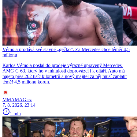
Vémola prodává své slavné „géčko“. Za Mercedes chce téměř 4,5
milionu
Karlos Vémola poslal do prodeje výrazně upravený Mercedes-
AMG G 63, který ho v minulosti doprovázel i k oltáři. Auto má
najeto přes 262 tisíc kilometrů a nový majitel za něj musí zaplatit
téměř 4,5 milionu korun.
MMAMAG.cz
7. 8. 2026, 23:14
1 min