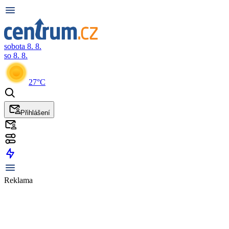
sobota 8. 8.
so 8. 8.
27°C
Přihlášení
Reklama