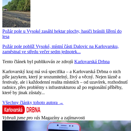
Požár pole u Vysoké zasáhl hektar plochy, hasiči bránili šíření do
lesa
Požár pole poblíž Vysoké, místní části Dalovic na Karlovarsku,
zaměstnal ve středu večer sedm jednotek...
Tento článek byl publikován ze zdrojů
Karlovarská Drbna
Karlovarský kraj má svá specifika – a Karlovarská Drbna o nich
píše jazykem, který je srozumitelný, živý a věcný. Nejen lázně a
festivaly, ale i každodenní realita místních – od uzavírek, rozhodnutí
radnice, přes problémy s infrastrukturou až po regionální příběhy,
které by jinak zůstaly...
Všechny články tohoto autora →
Vybrali jsme pro vás
Magazíny a zajímavosti