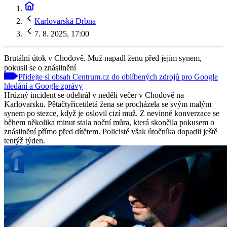
Karlovarská Drbna
7. 8. 2025, 17:00
Brutální útok v Chodově. Muž napadl ženu před jejím synem,
pokusil se o znásilnění
Přidejte si obsah Centrum.cz do oblíbených zdrojů pro Google
hledání a Google zprávy
Hrůzný incident se odehrál v neděli večer v Chodově na
Karlovarsku. Pětačtyřicetiletá žena se procházela se svým malým
synem po stezce, když je oslovil cizí muž. Z nevinné konverzace se
během několika minut stala noční můra, která skončila pokusem o
znásilnění přímo před dítětem. Policisté však útočníka dopadli ještě
tentýž týden.