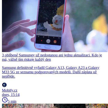
3 oblíbené Samsungy už nedostanou ani jednu aktualizaci. Kdo je
má, vážně tím riskuje každý den
Samsung definitivně vyřadil Galaxy A13, Galaxy A23 a Galaxy
M33 5G ze seznamu podporovaných modelů. Další záplata už
nepřijde.
Mobify.cz
dnes, 15:14
5 min