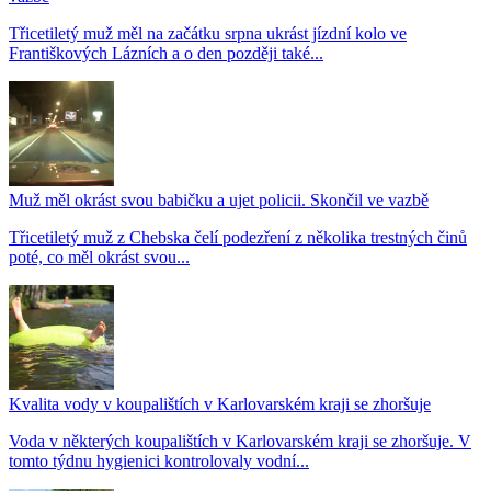
Třicetiletý muž měl na začátku srpna ukrást jízdní kolo ve
Františkových Lázních a o den později také...
Muž měl okrást svou babičku a ujet policii. Skončil ve vazbě
Třicetiletý muž z Chebska čelí podezření z několika trestných činů
poté, co měl okrást svou...
Kvalita vody v koupalištích v Karlovarském kraji se zhoršuje
Voda v některých koupalištích v Karlovarském kraji se zhoršuje. V
tomto týdnu hygienici kontrolovaly vodní...