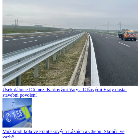
Úsek dálnice D6 mezi Karlovými Vary a Olšovými Vraty dostal
stavební povolení
Muž kradl kola ve Františkových Lázních a Chebu. Skončil ve
vazbě