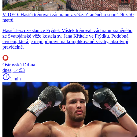
VIDEO: Hasiči trénovali záchranu z věže. Zraněného spouštěli z 50
metrů
Hasiči-lezci ze stanice Frýdek-Místek trénovali záchranu zraněného
ze Svatojánské věže kostela sv. Jana Křtitele ve Frýdku. Podobná
cvičení, která je mají připravit na komplikované zásahy, absolvují
pravidelně.
Ostravská Drbna
dnes, 14:53
1 min