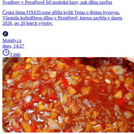
Švadleny v Prostějově šijí poslední kusy, pak dílnu zavřou
Česká firma FIXED.zone přišla kvůli Temu o třetinu byznysu.
Vlastnila kožedělnou dílnu v Prostějově, kterou zavřela v únoru
2026, po 20 letech výroby.
Mobify.cz
dnes, 14:27
3 min