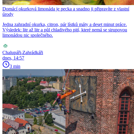
Domácí okurková limonáda je pecka a snadno ji připravíte z vlastní
úrody
Jedna zahradní okurka, citron, pár lístků máty a deset minut práce.
Výsledek: litr až litr a půl chladivého pití, které nemá se sirupovou
limonádou nic společného.
Chalupáři-Zahrádkáři
dnes, 14:57
3 min