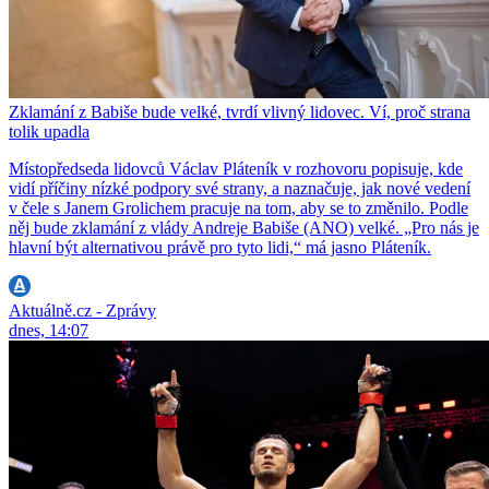
Zklamání z Babiše bude velké, tvrdí vlivný lidovec. Ví, proč strana
tolik upadla
Místopředseda lidovců Václav Pláteník v rozhovoru popisuje, kde
vidí příčiny nízké podpory své strany, a naznačuje, jak nové vedení
v čele s Janem Grolichem pracuje na tom, aby se to změnilo. Podle
něj bude zklamání z vlády Andreje Babiše (ANO) velké. „Pro nás je
hlavní být alternativou právě pro tyto lidi,“ má jasno Pláteník.
Aktuálně.cz - Zprávy
dnes, 14:07