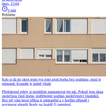
dnes, 15:04
3 min
Reklama
Kdo si dá do oken tento typ rolet proti horku bez souhlasu, musí je
odstranit. Koupíte je úplně všude
Předokenní rolety si nemůžete namontovat jen tak. Pokud jsou okna
společnou částí domu, potřebujete souhlas společenství vlastníků.
Bez něj vám hrozí příkaz k odstranění a v horším případě i
povinnost uhradit škody na fasádě či zateplení.