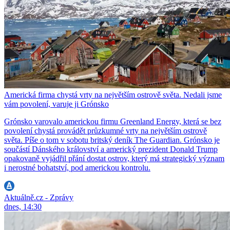
Americká firma chystá vrty na největším ostrově světa. Nedali jsme
vám povolení, varuje ji Grónsko
Grónsko varovalo americkou firmu Greenland Energy, která se bez
povolení chystá provádět průzkumné vrty na největším ostrově
světa. Píše o tom v sobotu britský deník The Guardian. Grónsko je
součástí Dánského království a americký prezident Donald Trump
opakovaně vyjádřil přání dostat ostrov, který má strategický význam
i nerostné bohatství, pod americkou kontrolu.
Aktuálně.cz - Zprávy
dnes, 14:30