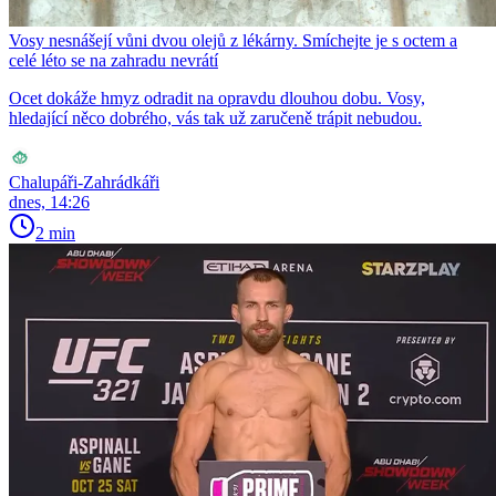
Vosy nesnášejí vůni dvou olejů z lékárny. Smíchejte je s octem a
celé léto se na zahradu nevrátí
Ocet dokáže hmyz odradit na opravdu dlouhou dobu. Vosy,
hledající něco dobrého, vás tak už zaručeně trápit nebudou.
Chalupáři-Zahrádkáři
dnes, 14:26
2 min