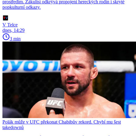
prostředím. Zákulisí odkrývá propojení hereckých rodin i skryté
popkulturní odkazy.
V Telce
dnes, 14:29
3 min
Polák může v UFC překonat Chabibův rekord. Chybí mu šest
takedownů