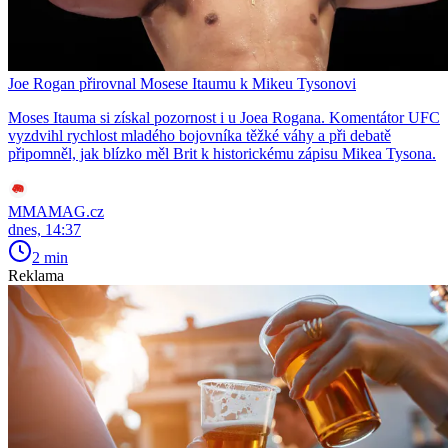
Joe Rogan přirovnal Mosese Itaumu k Mikeu Tysonovi
Moses Itauma si získal pozornost i u Joea Rogana. Komentátor UFC
vyzdvihl rychlost mladého bojovníka těžké váhy a při debatě
připomněl, jak blízko měl Brit k historickému zápisu Mikea Tysona.
MMAMAG.cz
dnes, 14:37
2 min
Reklama