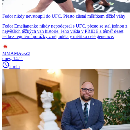
Fedor nikdy nevstoupil do UFC. Přesto zůstal měřítkem těžké váhy
Fedor Emelianenko nikdy nepodepsal s UFC, přesto se stal jednou z
největších těžkých vah historie. Jeho vláda v PRIDE a téměř deset
let bez regulérní porážky z něj udělaly měřítko celé generace.
MMAMAG.cz
dnes, 14:11
2 min