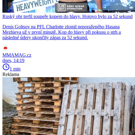
Ruský obr trefil soupeře kopem do hlavy. Hotovo bylo za 52 sekund
Denis Goltsov na PFL Charlotte zlomil neporaženého Hasana
Mezhieva už v první minutě. Kop do hlavy při pokusu o strh a
následné údery ukončily zápas za 52 sekund.
MMAMAG.cz
dnes, 14:19
1 min
Reklama