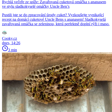
Rychlá večeře ze spíže: Zavařovaná cuketová omáčka s ananasem
ve stylu sladkokyselé omáčky Uncle Ben’s
Pustili jste se do zpracování úrody cuket? Vyzkoušejte vynikající
recept na domácí cuketové Uncle Bens s ananasem! Sladkokyselá
zavařovaná omáčka se zeleninou, která perfektně doplní rýži i maso.
Cooky.cz
dnes, 14:26
3 min