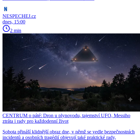
NESPECHEJ.cz
dnes, 15:00
2 min
CENTRUM o páté: Dron u plynovodu, tajemství UFO, Messiho
ztráta i rady pro každodenní život
Sobota přináší klidnější obraz dne, v němž se vedle bezpečnostních
incidentů a osobních tragédií objevují také praktické rady,