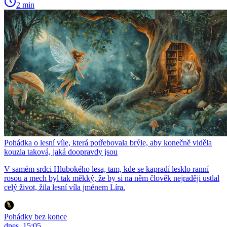
2 min
Pohádka o lesní víle, která potřebovala brýle, aby konečně viděla
kouzla taková, jaká doopravdy jsou
V samém srdci Hlubokého lesa, tam, kde se kapradí lesklo ranní
rosou a mech byl tak měkký, že by si na něm člověk nejraději ustlal
celý život, žila lesní víla jménem Líra.
Pohádky bez konce
dnes, 15:05