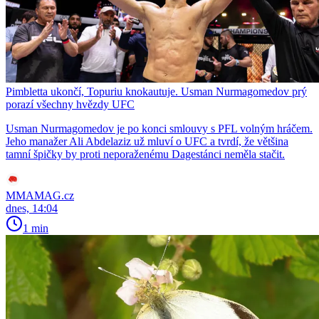
Pimbletta ukončí, Topuriu knokautuje. Usman Nurmagomedov prý
porazí všechny hvězdy UFC
Usman Nurmagomedov je po konci smlouvy s PFL volným hráčem.
Jeho manažer Ali Abdelaziz už mluví o UFC a tvrdí, že většina
tamní špičky by proti neporaženému Dagestánci neměla stačit.
MMAMAG.cz
dnes, 14:04
1 min