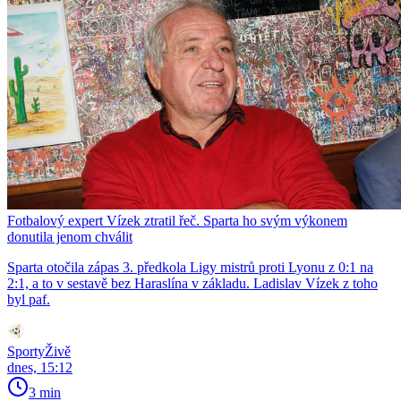
Fotbalový expert Vízek ztratil řeč. Sparta ho svým výkonem
donutila jenom chválit
Sparta otočila zápas 3. předkola Ligy mistrů proti Lyonu z 0:1 na
2:1, a to v sestavě bez Haraslína v základu. Ladislav Vízek z toho
byl paf.
SportyŽivě
dnes, 15:12
3 min