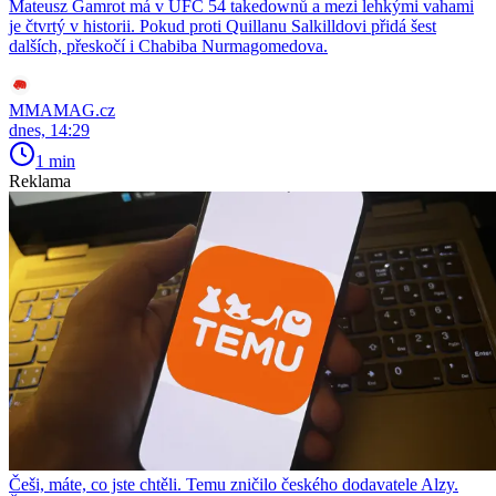
Mateusz Gamrot má v UFC 54 takedownů a mezi lehkými vahami
je čtvrtý v historii. Pokud proti Quillanu Salkilldovi přidá šest
dalších, přeskočí i Chabiba Nurmagomedova.
MMAMAG.cz
dnes, 14:29
1 min
Reklama
Češi, máte, co jste chtěli. Temu zničilo českého dodavatele Alzy.