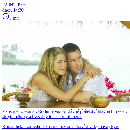
FAJNTIP.cz
dnes, 14:30
3 min
Zkus mě rozesmát: Rodinné vazby, dávné přátelství hlavních hvězd,
skryté odkazy a hvězdný tenista v roli herce
Romantická komedie Zkus mě rozesmát baví diváky havajským