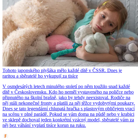
Tohoto japonského plyšáka mělo každé dítě v ČSSR. Dnes je
raritou a sběratelé ho vykupují za tisíce
V osmdesátých letech minulého století po něm toužilo snad každé
dítě v Československu. Kdo ho neměl vystaveného na poličce nebo
připnutého na školní brašně, jako by tehdy neexistoval. Rodiče na
něj stáli nekonečné fronty a platili za něj těžce vydobytými poukazy.
Dnes se tato legendární chlupatá hračka s plastovým obličejem vrací
na scénu v plné parádě. Pokud se vám doma na půdě nebo v krabici
ve sklepě dochoval jeden konkrétní vzácný model, sběratelé vám za
něj bez váhání vyplatí tisíce korun na ruku.