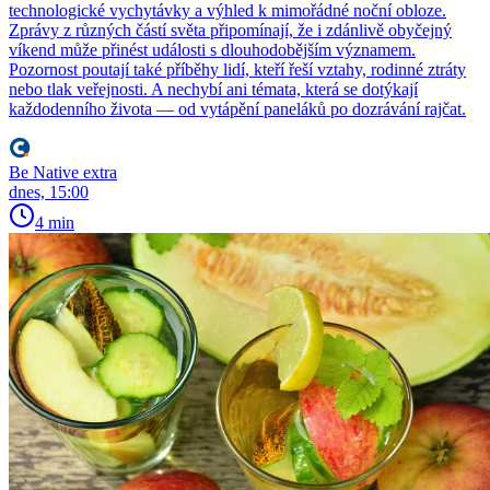
technologické vychytávky a výhled k mimořádné noční obloze.
Zprávy z různých částí světa připomínají, že i zdánlivě obyčejný
víkend může přinést události s dlouhodobějším významem.
Pozornost poutají také příběhy lidí, kteří řeší vztahy, rodinné ztráty
nebo tlak veřejnosti. A nechybí ani témata, která se dotýkají
každodenního života — od vytápění paneláků po dozrávání rajčat.
Be Native extra
dnes, 15:00
4 min