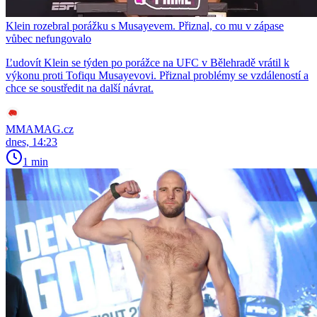
Klein rozebral porážku s Musayevem. Přiznal, co mu v zápase
vůbec nefungovalo
Ľudovít Klein se týden po porážce na UFC v Bělehradě vrátil k
výkonu proti Tofiqu Musayevovi. Přiznal problémy se vzdáleností a
chce se soustředit na další návrat.
MMAMAG.cz
dnes, 14:23
1 min