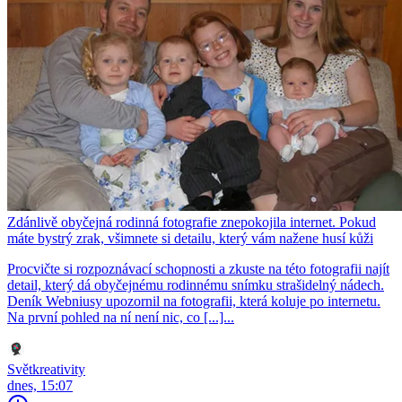
Zdánlivě obyčejná rodinná fotografie znepokojila internet. Pokud
máte bystrý zrak, všimnete si detailu, který vám nažene husí kůži
Procvičte si rozpoznávací schopnosti a zkuste na této fotografii najít
detail, který dá obyčejnému rodinnému snímku strašidelný nádech.
Deník Webniusy upozornil na fotografii, která koluje po internetu.
Na první pohled na ní není nic, co [...]...
Světkreativity
dnes, 15:07