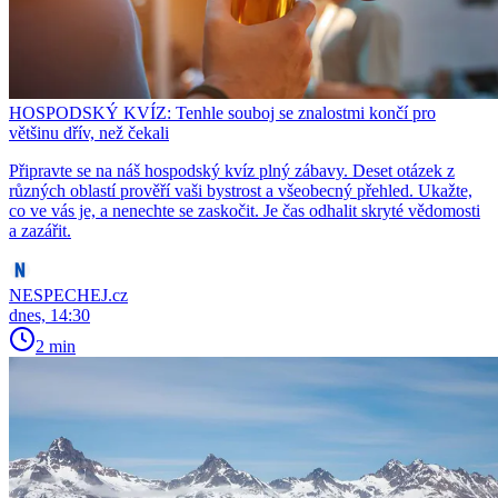
HOSPODSKÝ KVÍZ: Tenhle souboj se znalostmi končí pro
většinu dřív, než čekali
Připravte se na náš hospodský kvíz plný zábavy. Deset otázek z
různých oblastí prověří vaši bystrost a všeobecný přehled. Ukažte,
co ve vás je, a nenechte se zaskočit. Je čas odhalit skryté vědomosti
a zazářit.
NESPECHEJ.cz
dnes, 14:30
2 min