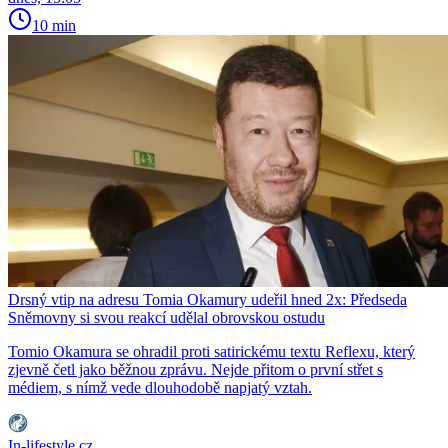
10 min
Drsný vtip na adresu Tomia Okamury udeřil hned 2x: Předseda
Sněmovny si svou reakcí udělal obrovskou ostudu
Tomio Okamura se ohradil proti satirickému textu Reflexu, který
zjevně četl jako běžnou zprávu. Nejde přitom o první střet s
médiem, s nímž vede dlouhodobě napjatý vztah.
In-lifestyle.cz