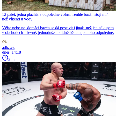
12 palet, jedna plachta a odpoledne volna. Tenhle bazén stojí míň
než víkend u vody
Věřte nebo ne, domácí bazén se dá postavit i jinak, než jen nákupem
v obchodech – levně, jednoduše a klidně během jednoho odpoledne.
adbz.cz
dnes, 14:18
2 min