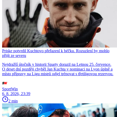
Priske potvrdil Kuchtovo přeřazení k béčku. Rozuzlení by mohlo
přijít ze severu
Nejdražší útočník v historii Sparty dorazil na Letnou 25. července.
O deset dní později chyběl Jan Kuchta v nominaci na Lyon úplně a
místo přípravy na Ligu mistrů odjel trénovat s třetiligovou rezervou.
SportWin
6. 8. 2026, 23:39
2 min