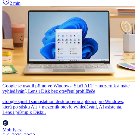
2 min
Google se usadil přímo ve Windows. Stačí ALT + mezerník a máte
vyhledávání, Lens i Disk bez otevření prohlížeče
Google spustil samostatnou desktopovou aplikaci pro Windows,
která po stisku Alt + mezerník otevře vyhledávání, AI asistenta,
Lens i přístup k Disku.
Mobify.cz