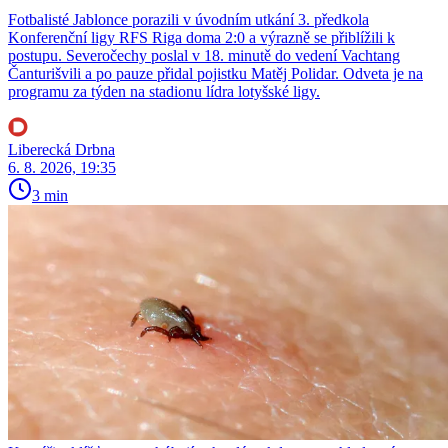
Fotbalisté Jablonce porazili v úvodním utkání 3. předkola
Konferenční ligy RFS Riga doma 2:0 a výrazně se přiblížili k
postupu. Severočechy poslal v 18. minutě do vedení Vachtang
Čanturišvili a po pauze přidal pojistku Matěj Polidar. Odveta je na
programu za týden na stadionu lídra lotyšské ligy.
Liberecká Drbna
6. 8. 2026, 19:35
3 min