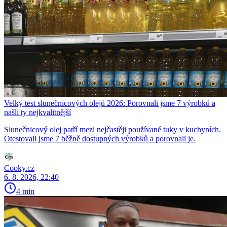
Velký test slunečnicových olejů 2026: Porovnali jsme 7 výrobků a
našli ty nejkvalitnější
Slunečnicový olej patří mezi nejčastěji používané tuky v kuchyních.
Otestovali jsme 7 běžně dostupných výrobků a porovnali je.
Cooky.cz
6. 8. 2026, 22:40
4 min