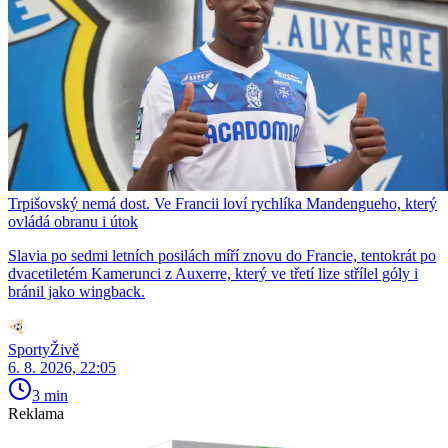
Trpišovský nemá dost. Ve Francii loví rychlíka Mandengueho, který
ovládá obranu i útok
Slavia po sedmi letních posilách míří znovu do Francie, tentokrát po
dvacetiletém Kamerunci z Auxerre, který ve třetí lize střílel góly i
bránil jako wingback.
SportyŽivě
6. 8. 2026, 22:05
3 min
Reklama