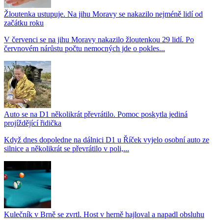
Žloutenka ustupuje. Na jihu Moravy se nakazilo nejméně lidí od
začátku roku
V červenci se na jihu Moravy nakazilo žloutenkou 29 lidí. Po
červnovém nárůstu počtu nemocných jde o pokles...
Auto se na D1 několikrát převrátilo. Pomoc poskytla jediná
projíždějící řidička
Když dnes dopoledne na dálnici D1 u Říček vyjelo osobní auto ze
silnice a několikrát se převrátilo v poli,...
Kulečník v Brně se zvrtl. Host v herně hajloval a napadl obsluhu