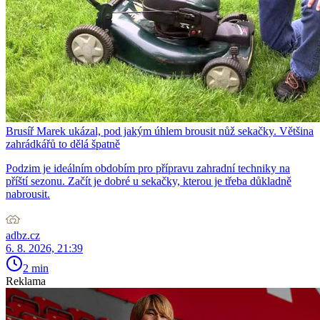
Brusíř Marek ukázal, pod jakým úhlem brousit nůž sekačky. Většina
zahrádkářů to dělá špatně
Podzim je ideálním obdobím pro přípravu zahradní techniky na
příští sezonu. Začít je dobré u sekačky, kterou je třeba důkladně
nabrousit.
adbz.cz
6. 8. 2026, 21:39
2 min
Reklama