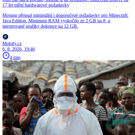
17 let mění hardwarové požadavky
Mojang přepsal minimální i doporučené požadavky pro Minecraft:
Java Edition. Minimum RAM vyskočilo ze 2 GB na 8, u
integrované grafiky dokonce na 12 GB.
Mobify.cz
6. 8. 2026, 19:46
4 min