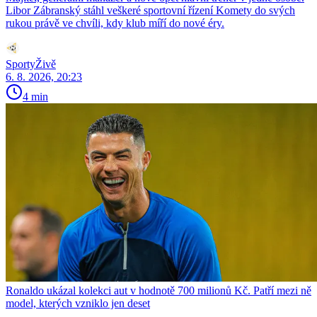
Libor Zábranský stáhl veškeré sportovní řízení Komety do svých
rukou právě ve chvíli, kdy klub míří do nové éry.
SportyŽivě
6. 8. 2026, 20:23
4 min
Ronaldo ukázal kolekci aut v hodnotě 700 milionů Kč. Patří mezi ně
model, kterých vzniklo jen deset