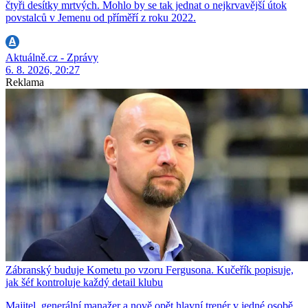
čtyři desítky mrtvých. Mohlo by se tak jednat o nejkrvavější útok
povstalců v Jemenu od příměří z roku 2022.
Aktuálně.cz - Zprávy
6. 8. 2026, 20:27
Reklama
Zábranský buduje Kometu po vzoru Fergusona. Kučeřík popisuje,
jak šéf kontroluje každý detail klubu
Majitel, generální manažer a nově opět hlavní trenér v jedné osobě.