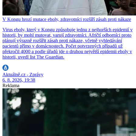
V Kongu hrozí mutace eboly, zdravotníci rozšíří zásah proti nákaze
Virus eboly, který v Kongu způsobuje jednu z nejhorších epidemií v
historii, by mohl mutovat, varují zdravotníci. Afričtí odborníci proto
plánují výrazně rozšířit zásah proti nákaze, včetně vyhledávání
pacientů přímo v domácnostech. Počet potvrzených případů už
překročil 4000 a podle úřadů jde o druhou největší epidemii eboly v
historii, uvedl list The Guardian.
Aktuálně.cz - Zprávy
6. 8. 2026, 19:38
Reklama