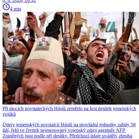
6. 8. 2026, 20:32
4 min
Při útocích povstaleckých Húsíů zemřelo na šest desítek jemenských
vojáků
Údery jemenských povstalců Húsíů na provládní jednotky zabily 58
lidí, řekl ve čtvrtek nejmenovaný vojenský zdroj agentuře AFP.
Zraněných jsou podle něj desítky. Předchozí údaje uváděly zhruba