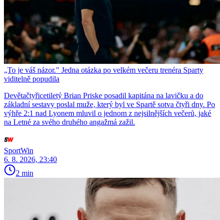
„To je váš názor." Jedna otázka po velkém večeru trenéra Sparty
viditelně popudila
Devětačtyřicetiletý Brian Priske posadil kapitána na lavičku a do
základní sestavy poslal muže, který byl ve Spartě sotva čtyři dny. Po
výhře 2:1 nad Lyonem mluvil o jednom z nejsilnějších večerů, jaké
na Letné za svého druhého angažmá zažil.
SportWin
6. 8. 2026, 23:40
2 min