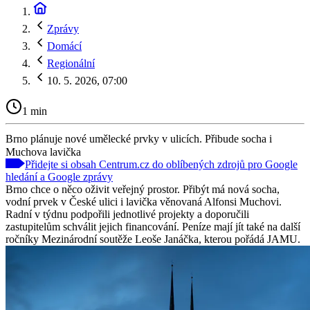
Zprávy
Domácí
Regionální
10. 5. 2026, 07:00
1 min
Brno plánuje nové umělecké prvky v ulicích. Přibude socha i
Muchova lavička
Přidejte si obsah Centrum.cz do oblíbených zdrojů pro Google
hledání a Google zprávy
Brno chce o něco oživit veřejný prostor. Přibýt má nová socha,
vodní prvek v České ulici i lavička věnovaná Alfonsi Muchovi.
Radní v týdnu podpořili jednotlivé projekty a doporučili
zastupitelům schválit jejich financování. Peníze mají jít také na další
ročníky Mezinárodní soutěže Leoše Janáčka, kterou pořádá JAMU.