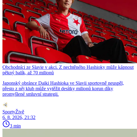
Obchodníci ze Slavie v akci. Z nechtěného Hashioky může kápnout
pěkný balík, až 70 milionů
Japonský obránce Daiki Hashioka ve Slavii sportovně neuspěl,
přesto z něj klub může vytěžit desítky milionů korun díky
promyšlené smluvní strategii.
SportyŽivě
6. 8. 2026, 21:32
3 min