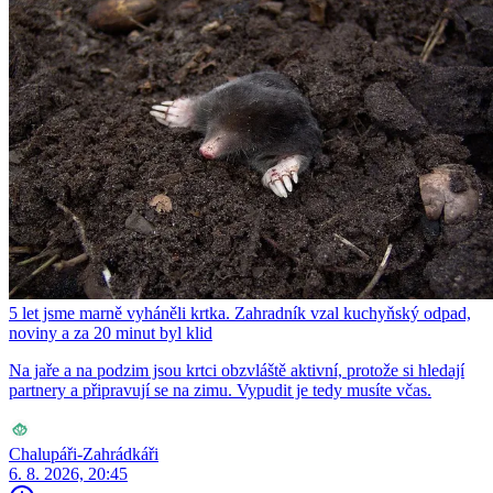
5 let jsme marně vyháněli krtka. Zahradník vzal kuchyňský odpad,
noviny a za 20 minut byl klid
Na jaře a na podzim jsou krtci obzvláště aktivní, protože si hledají
partnery a připravují se na zimu. Vypudit je tedy musíte včas.
Chalupáři-Zahrádkáři
6. 8. 2026, 20:45