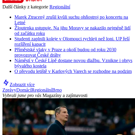
Další články z kategorie
Regionální
Marek Ztracený zrušil kvůli suchu ohňostroj po koncertu na
Letné
Žloutenka ustupuje. Na jihu Moravy se nakazilo nejméně lidí
od začátku roku
Studenti zaplnili koleje v Olomouci rychleji než loni. UP řeší
rozšíření kapacit
Příměstské vlaky v Praze a okolí budou od roku 2030
provozovat České dráhy
Náměstí v České Lípě dostane novou dlažbu. Vznikne i obrys
bývalého kostela
O převodu letiště v Karlových Varech se rozhodne na podzim
Zobrazit více
Zprávy
Domácí
Regionální
Brno
Vybrali jsme pro vás
Magazíny a zajímavosti