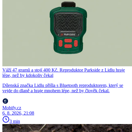
Váží 47 gramů a stojí 400 Kč. Reproduktor Parkside z Lidlu hraje
lépe, než by kdokoliv čekal
Dílenská značka Lidlu přišla s Bluetooth reproduktorem, který se
vejde do dlaně a hraje mnohem lépe, než by člověk čekal.
Mobify.cz
6. 8. 2026, 21:08
3 min