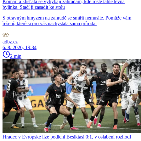
Komáři a klíšťata se vyhýbají zahradám, kde roste tahle levná
bylinka. Stačí ji zasadit ke stolu
S otravným hmyzem na zahradě se smířit nemusíte. Pomůže vám
řešení, které si pro vás nachystala sama příroda.
adbz.cz
6. 8. 2026, 19:34
2 min
Hradec v Evropské lize podlehl Besiktasi 0:1, v oslabení rozhodl