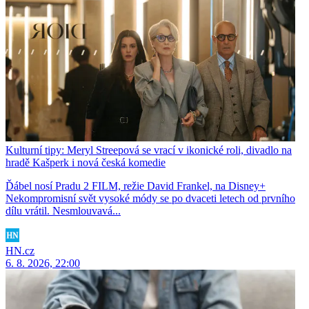
Kulturní tipy: Meryl Streepová se vrací v ikonické roli, divadlo na
hradě Kašperk i nová česká komedie
Ďábel nosí Pradu 2 FILM, režie David Frankel, na Disney+
Nekompromisní svět vysoké módy se po dvaceti letech od prvního
dílu vrátil. Nesmlouvavá...
HN.cz
6. 8. 2026, 22:00