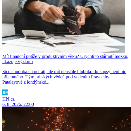
Mít finanční potíže v produktivním věku? Urychlí to stárnutí mozku,
ukazuje výzkum
Sice chudoba cti netratí, ale mít neustále hluboko do kapsy není nic
příjemného. Tým britských vědců pod vedením Praveethy
Patalayové z londýnské...
HN.cz
6. 8. 2026, 22:00