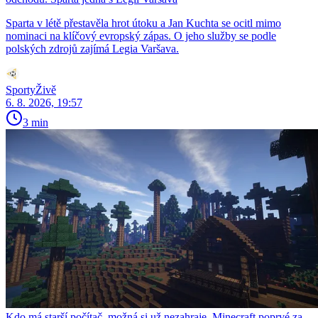
Sparta v létě přestavěla hrot útoku a Jan Kuchta se ocitl mimo
nominaci na klíčový evropský zápas. O jeho služby se podle
polských zdrojů zajímá Legia Varšava.
SportyŽivě
6. 8. 2026, 19:57
3 min
Kdo má starší počítač, možná si už nezahraje. Minecraft poprvé za