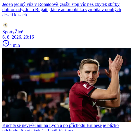
Jeden jediný vůz v Ronaldově garáži stojí víc než zbytek sbírky
dohromady. Je to Bugatti, které automobilka vyrobila v pouhých
deseti kusech.
SportyŽivě
6. 8. 2026, 20:16
4 min
Kuchta se nevešel ani na Lyon a po příchodu Brunese je blízko
odchodu. Sparta jedná s Legií Varšava