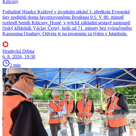
Kilicsoy
Fotbalisté Hradce Králové v úvodním utkání 3. předkola Evropské
ligy podlehli doma favorizovanému Besiktasi 0:1. V 80. minutě
rozhodl Semih Kilicsoy. Hosté, v jejichž základní sestavě nastoupil
český křídelník Václav Černý, hráli od 71. minuty bez vyloučeného
Kassouma Ouattary. Odveta je na programu za týden v Istanbulu.
Hradecká Drbna
6. 8. 2026, 19:30
2 min