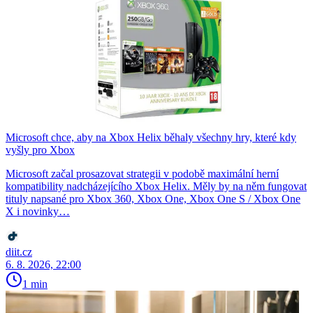
Microsoft chce, aby na Xbox Helix běhaly všechny hry, které kdy
vyšly pro Xbox
Microsoft začal prosazovat strategii v podobě maximální herní
kompatibility nadcházejícího Xbox Helix. Měly by na něm fungovat
tituly napsané pro Xbox 360, Xbox One, Xbox One S / Xbox One
X i novinky…
diit.cz
6. 8. 2026, 22:00
1 min