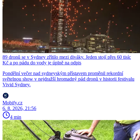
89 dronů se v Sydney zřítilo mezi diváky. Jeden stojí přes 60 tisíc
Kč a po pádu do vody je úplně na odpis
Pondělní večer nad sydneyským přístavem proměnil rekordní
světelnou show v nejdražší hromadný pád dronů v historii festivalu
Vivid Sydney.
Mobify.cz
6. 8. 2026, 21:56
4 min