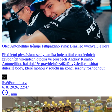
Otec Antonelliho trénuje Fittipaldiho syna: Brazilec vychvaluje lídra
Před letní přestávkou se dynamika boje o titul v posledních
závodních víkendech otočila ve prospěch Andrey Kimiho
Antonelliho. Ital dokáže pravidelně zajíždět výsledky a sbírat
důležité body, které mohou v součtu na konci sezony rozhodnout.
SvětFormule.cz
6. 8. 2026, 22:47
1 min