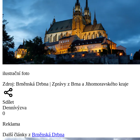
ilustrační foto
Zdroj
:
Brněnská Drbna | Zprávy z Brna a Jihomoravského kraje
Sdílet
Denní
výzva
0
Reklama
Další články z
Brněnská Drbna