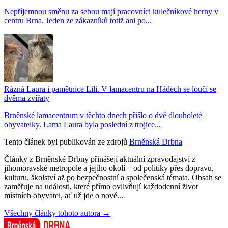
Nepříjemnou směnu za sebou mají pracovníci kulečníkové herny v
centru Brna. Jeden ze zákazníků totiž ani po...
Rázná Laura i pamětnice Lili. V lamacentru na Hádech se loučí se
dvěma zvířaty
Brněnské lamacentrum v těchto dnech přišlo o dvě dlouholeté
obyvatelky. Lama Laura byla poslední z trojice...
Tento článek byl publikován ze zdrojů
Brněnská Drbna
Články z Brněnské Drbny přinášejí aktuální zpravodajství z
jihomoravské metropole a jejího okolí – od politiky přes dopravu,
kulturu, školství až po bezpečnostní a společenská témata. Obsah se
zaměřuje na události, které přímo ovlivňují každodenní život
místních obyvatel, ať už jde o nové...
Všechny články tohoto autora →