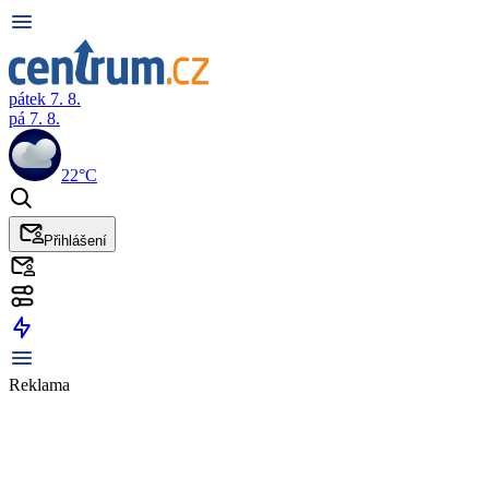
pátek 7. 8.
pá 7. 8.
22°C
Přihlášení
Reklama