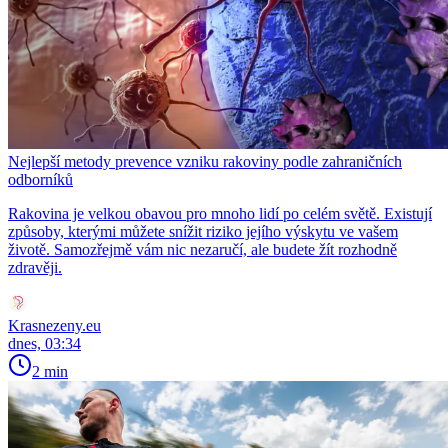
Nejlepší metody prevence vzniku rakoviny podle zahraničních
odborníků
Rakovina je velkou obavou pro mnoho lidí po celém světě. Existují
způsoby, kterými můžete snížit riziko jejího výskytu ve vašem
životě. Samozřejmě vám nic nezaručí, ale budete žít rozhodně
zdravěji.
Krasnezeny.eu
dnes, 03:34
2 min