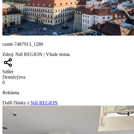
castle-7487913_1280
Zdroj
:
Náš REGION | Všude doma
Sdílet
Denní
výzva
0
Reklama
Další články z
Náš REGION