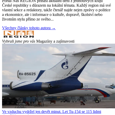
Portál Náš REGION přináší aktuální dění z jednotlivých krajů
České republiky s důrazem na lokální témata. Každý region má své
vlastní sekce a redaktory, takže čtenář najde nejen zprávy o politice
a ekonomice, ale i informace o kultuře, dopravě, školství nebo
životním stylu přímo ze svého...
Všechny články tohoto autora →
Vybrali jsme pro vás
Magazíny a zajímavosti
Ve vzduchu vydržel jen devět minut. Let Tu-154 se 115 lidmi