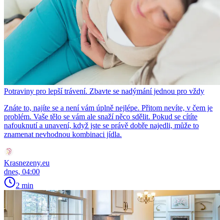
Potraviny pro lepší trávení. Zbavte se nadýmání jednou pro vždy
Znáte to, najíte se a není vám úplně nejlépe. Přitom nevíte, v čem je
problém. Vaše tělo se vám ale snaží něco sdělit. Pokud se cítíte
nafouknutí a unavení, když jste se právě dobře najedli, může to
znamenat nevhodnou kombinaci jídla.
Krasnezeny.eu
dnes, 04:00
2 min