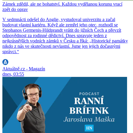
Zámek zdědil, ale ne bohatství. Každou vydělanou korunu vrací
zpět do oprav
V sedmnácti odešel do Anglie, vystudoval univerzitu a začal
budovat vlastní kariéru. Když ale zemřel jeho otec, rozhodl se
Stephanos Germenis-Hildprandt vrátit do jižních Čech a převzít
odpovědnost za rodinné dědictví. Dnes spravuje jeden z
nejkrásnějších vodních zámků v Česku a říká: „Historické památky
nikdo z nás ve skutečnosti nevlastní. Jsme jen jejich dočasnými
správci.“
Aktuálně.cz - Magazín
dnes, 03:55