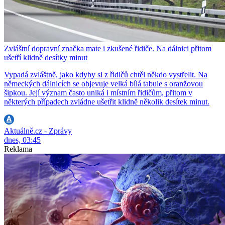
Zvláštní dopravní značka mate i zkušené řidiče. Na dálnici přitom
ušetří klidně desítky minut
Vypadá zvláštně, jako kdyby si z řidičů chtěl někdo vystřelit. Na
německých dálnicích se objevuje velká bílá tabule s oranžovou
šipkou. Její význam často uniká i místním řidičům, přitom v
některých případech zvládne ušetřit klidně několik desítek minut.
Aktuálně.cz - Zprávy
dnes, 03:45
Reklama