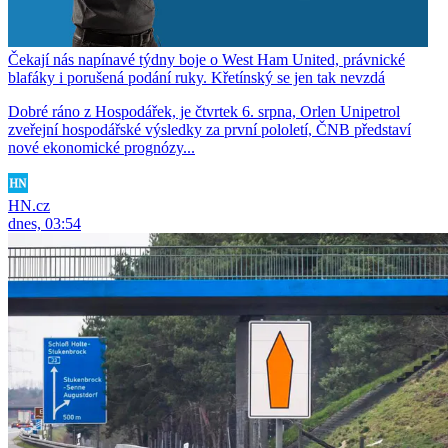
Čekají nás napínavé týdny boje o West Ham United, právnické
blafáky i porušená podání ruky. Křetínský se jen tak nevzdá
Dobré ráno z Hospodářek, je čtvrtek 6. srpna, Orlen Unipetrol
zveřejní hospodářské výsledky za první pololetí, ČNB představí
nové ekonomické prognózy...
HN.cz
dnes, 03:54