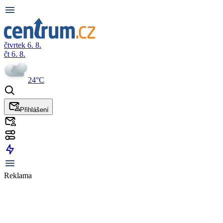
čtvrtek 6. 8.
čt 6. 8.
24°C
Přihlášení
Reklama