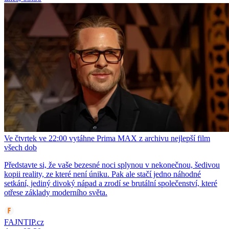
Ve čtvrtek ve 22:00 vytáhne Prima MAX z archivu nejlepší film
všech dob
Představte si, že vaše bezesné noci splynou v nekonečnou, šedivou
kopii reality, ze které není úniku. Pak ale stačí jedno náhodné
setkání, jediný divoký nápad a zrodí se brutální společenství, které
otřese základy moderního světa.
FAJNTIP.cz