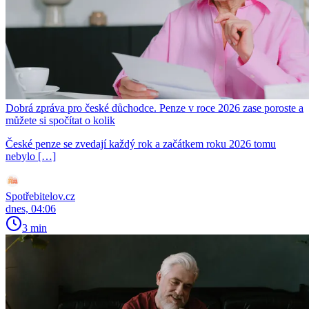
Dobrá zpráva pro české důchodce. Penze v roce 2026 zase poroste a
můžete si spočítat o kolik
České penze se zvedají každý rok a začátkem roku 2026 tomu
nebylo […]
Spotřebitelov.cz
dnes, 04:06
3 min