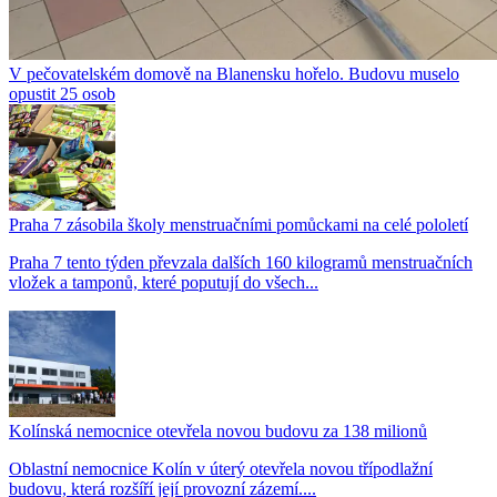
V pečovatelském domově na Blanensku hořelo. Budovu muselo
opustit 25 osob
Praha 7 zásobila školy menstruačními pomůckami na celé pololetí
Praha 7 tento týden převzala dalších 160 kilogramů menstruačních
vložek a tamponů, které poputují do všech...
Kolínská nemocnice otevřela novou budovu za 138 milionů
Oblastní nemocnice Kolín v úterý otevřela novou třípodlažní
budovu, která rozšíří její provozní zázemí....