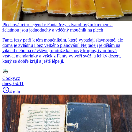
Plechová retro legenda: Fanta řezy s tvarohovým krémem a
želatinou jsou jednoduchý a vděčný moučník na plech
Fanta řezy patří k těm moučníkům, které vypadají slavnostně, ale
doma je zvládnu i bez velkého plánování. Nejraději je dělám na
víkend nebo na návštěvu, protože kakaový korpus, tvarohová
vrstva, mandarinky a vršek z Fanty vytvoří svěží a lehký dezert,
který se dobře krájí a ještě lépe jí.
Cooky.cz
dnes, 04:11
4 min