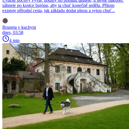
Uvaříte poctivý vývar, hodiny ho pomalu táhnete, a stejně nakonec
sáhnete po kostce bujónu, aby ta chuť konečně seděla. Přitom
existuje přírodní cesta, jak základu dodat plnou a sytou chuť...
Bruneta v kuchyni
dnes, 03:58
4 min