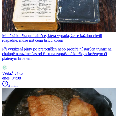
Maličká knížka po babičce, která vypadá, že se každou chvíli
rozpadne, může mít cenu tisíců korun
Při vyklízení půdy po prarodičích nebo probírá ní starých truhlic na
chalupě narazíme čas od času na zaprášené knížky s koženým či
plátěným hřbetem.
VědaŽivě.cz
dnes, 04:08
2 min