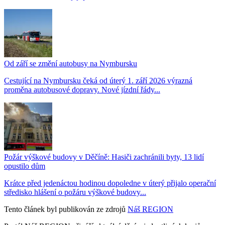
Od září se změní autobusy na Nymbursku
Cestující na Nymbursku čeká od úterý 1. září 2026 výrazná
proměna autobusové dopravy. Nové jízdní řády...
Požár výškové budovy v Děčíně: Hasiči zachránili byty, 13 lidí
opustilo dům
Krátce před jedenáctou hodinou dopoledne v úterý přijalo operační
středisko hlášení o požáru výškové budovy...
Tento článek byl publikován ze zdrojů
Náš REGION