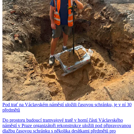
Pod trať na Václavském náměstí uložili časovou schránku, je v ní 30
předmětů
Do prostoru budoucí tramvajové tratě v horní části Václavského
náměstí v Praze organizátoři rekonstrukce uložili pod připravovanou
dlažbu časovou schránku s několika desítkami předmětů pro