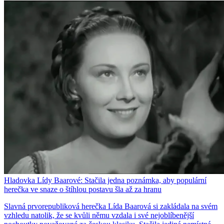
Hladovka Lídy Baarové: Stačila jedna poznámka, aby populární
herečka ve snaze o štíhlou postavu šla až za hranu
Slavná prvorepubliková herečka Lída Baarová si zakládala na svém
vzhledu natolik, že se kvůli němu vzdala i své nejoblíbenější