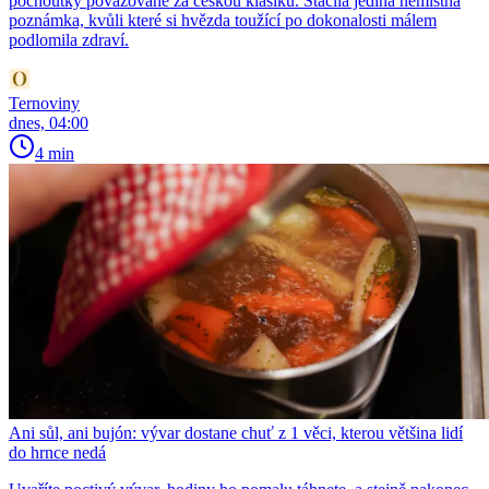
pochoutky považované za českou klasiku. Stačila jediná nemístná
poznámka, kvůli které si hvězda toužící po dokonalosti málem
podlomila zdraví.
Ternoviny
dnes, 04:00
4 min
Ani sůl, ani bujón: vývar dostane chuť z 1 věci, kterou většina lidí
do hrnce nedá