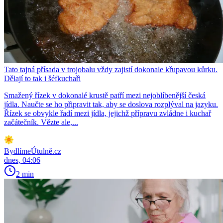
Tato tajná přísada v trojobalu vždy zajistí dokonale křupavou kůrku.
Dělají to tak i šéfkuchaři
Smažený řízek v dokonalé krustě patří mezi nejoblíbenější česká
jídla. Naučte se ho připravit tak, aby se doslova rozplýval na jazyku.
Řízek se obvykle řadí mezi jídla, jejichž přípravu zvládne i kuchař
začátečník. Vězte ale,...
BydlímeÚtulně.cz
dnes, 04:06
2 min