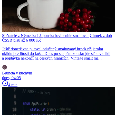
Sběratelé z Německa i Japonska loví tenhle smaltovaný hrnek z dob
ČSSR platí až 6 000 Kč
Ještě donedávna putoval otlučený smaltovaný hrnek při jarním
úklidu bez lítosti do koše. Dnes po stejném kousku jde stále víc lidí
a poptávka nekončí na českých hranicích. Vintage smalt má...
Bruneta v kuchyni
dnes, 04:05
4 min