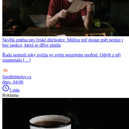
Skvělá změna pro české důchodce. Můžou teď dostat zpět peníze i
bez sankce, která se dříve platila
Řada seniorů roky uvízla ve svém penzijním spoření. Odejít z něj
znamenalo […]
Spotřebitelov.cz
dnes, 04:06
3 min
Reklama