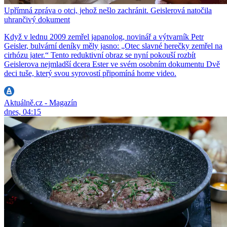
Upřímná zpráva o otci, jehož nešlo zachránit. Geislerová natočila
uhrančivý dokument
Když v lednu 2009 zemřel japanolog, novinář a výtvarník Petr
Geisler, bulvární deníky měly jasno: „Otec slavné herečky zemřel na
cirhózu jater.“ Tento reduktivní obraz se nyní pokouší rozbít
Geislerova nejmladší dcera Ester ve svém osobním dokumentu Dvě
deci tuše, který svou syrovostí připomíná home video.
Aktuálně.cz - Magazín
dnes, 04:15