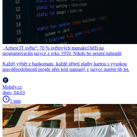
„Azbest IT světa“: 70 % světových transakcí běží na
programovacím jazyce z roku 1959. Nikdo ho neumí nahradit
Každý výběr z bankomatu, každé přijetí platby kartou s vysokou
pravděpodobností projde přes kód napsaný v jazyce starém 66 let.
Mobify.cz
dnes, 04:03
5 min