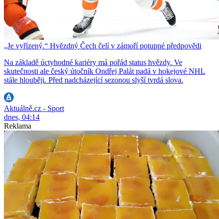
„Je vyřízený.“ Hvězdný Čech čelí v zámoří potupné předpovědi
Na základě úctyhodné kariéry má pořád status hvězdy. Ve
skutečnosti ale český útočník Ondřej Palát padá v hokejové NHL
stále hlouběji. Před nadcházející sezonou slyší tvrdá slova.
Aktuálně.cz - Sport
dnes, 04:14
Reklama