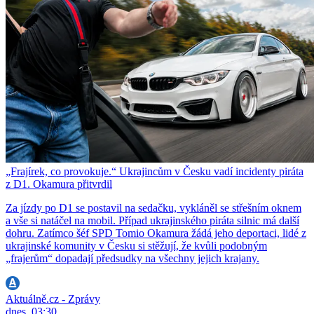
„Frajírek, co provokuje.“ Ukrajincům v Česku vadí incidenty piráta
z D1. Okamura přitvrdil
Za jízdy po D1 se postavil na sedačku, vykláněl se střešním oknem
a vše si natáčel na mobil. Případ ukrajinského piráta silnic má další
dohru. Zatímco šéf SPD Tomio Okamura žádá jeho deportaci, lidé z
ukrajinské komunity v Česku si stěžují, že kvůli podobným
„frajerům“ dopadají předsudky na všechny jejich krajany.
Aktuálně.cz - Zprávy
dnes, 03:30