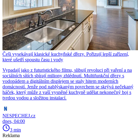
Češi vysekávají klasické kuchyňské dřezy. Pořizují lepší zařízení,
které ušetří spoustu času i vody
Vypadají jako z futuristického filmu, slibují revoluci při vaření a na
sociálních sítích sbírají miliony zhlédnutí. Multifunkční dřezy s
vodopádem a digitálním displejem se staly hitem moderních
domácností. Jenže pod nablýskaným povrchem se skrývá nečekaný
háček, který může z vaší vysněné kuchyně udělat nekonečný boj s
tvrdou vodou a složitou instalací.
NESPECHEJ.cz
dnes, 04:00
3 min
Reklama