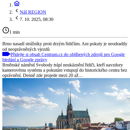
Náš REGION
7. 10. 2025, 08:30
1 min
Brno nasadí strážníky proti drzým řidičům. Ani pokuty je neodradily
od neoprávněných vjezdů
Přidejte si obsah Centrum.cz do oblíbených zdrojů pro Google
hledání a Google zprávy
Brněnské náměstí Svobody trápí neukáznění řidiči, kteří navzdory
kamerovému systému a pokutám vstupují do historického centra bez
oprávnění. Denně zde projede mezi 20 až…