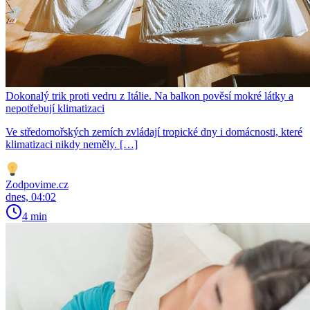
Dokonalý trik proti vedru z Itálie. Na balkon pověsí mokré látky a
nepotřebují klimatizaci
Ve středomořských zemích zvládají tropické dny i domácnosti, které
klimatizaci nikdy neměly. […]
Zodpovime.cz
dnes, 04:02
4 min