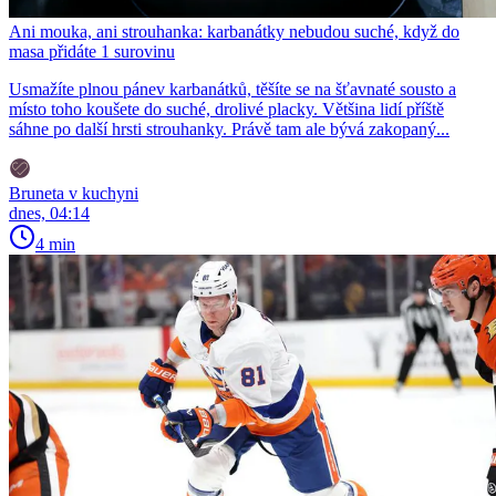
Ani mouka, ani strouhanka: karbanátky nebudou suché, když do
masa přidáte 1 surovinu
Usmažíte plnou pánev karbanátků, těšíte se na šťavnaté sousto a
místo toho koušete do suché, drolivé placky. Většina lidí příště
sáhne po další hrsti strouhanky. Právě tam ale bývá zakopaný...
Bruneta v kuchyni
dnes, 04:14
4 min