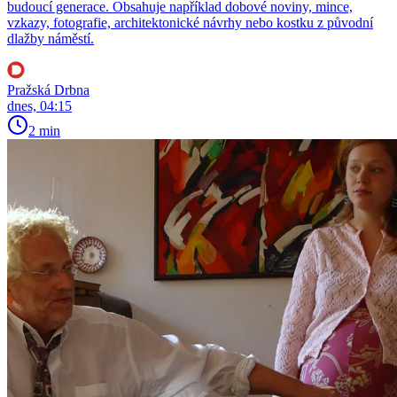
budoucí generace. Obsahuje například dobové noviny, mince,
vzkazy, fotografie, architektonické návrhy nebo kostku z původní
dlažby náměstí.
Pražská Drbna
dnes, 04:15
2 min