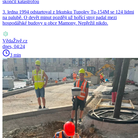
skončil katastrofou
3. ledna 1994 odstartoval z Irkutsku Tupolev Tu-154M se 124 lidmi
na palubě. O devět minut později už hořící stroj padal mezi
hospodářské budovy u obce Mamony. Nepřežil nikdo.
VědaŽivě.cz
dnes, 04:24
3 min