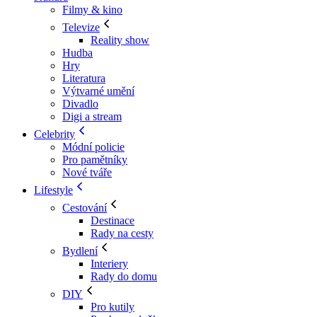
Filmy & kino
Televize
Reality show
Hudba
Hry
Literatura
Výtvarné umění
Divadlo
Digi a stream
Celebrity
Módní policie
Pro pamětníky
Nové tváře
Lifestyle
Cestování
Destinace
Rady na cesty
Bydlení
Interiery
Rady do domu
DIY
Pro kutily