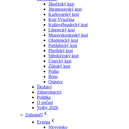
Jihočeský kraj
Jihomoravský kraj
Karlovarský kraj
Kraj Vysočina
Králověhradecký kraj
Liberecký kraj
Moravskoslezský kraj
Olomoucký kraj
Pardubický kraj
Plzeňský kraj
Středočeský kraj
Ústecký kraj
Zlínský kraj
Praha
Brno
Ostrava
Školství
Zdravotnictví
Politika
O počasí
Volby 2026
Zahraničí
Evropa
Slovensko