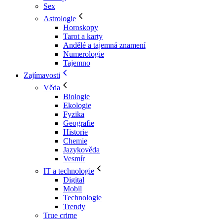
Sex
Astrologie
Horoskopy
Tarot a karty
Andělé a tajemná znamení
Numerologie
Tajemno
Zajímavosti
Věda
Biologie
Ekologie
Fyzika
Geografie
Historie
Chemie
Jazykověda
Vesmír
IT a technologie
Digital
Mobil
Technologie
Trendy
True crime