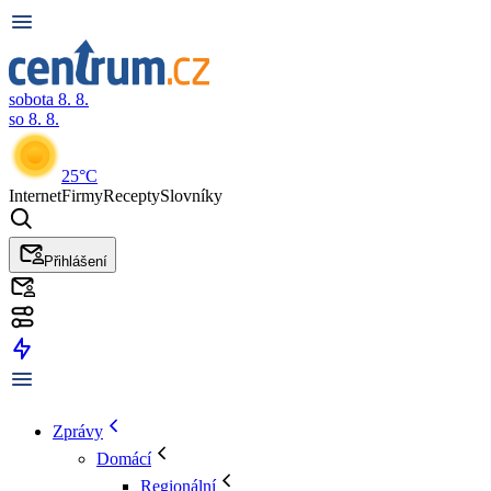
sobota 8. 8.
so 8. 8.
25°C
Internet
Firmy
Recepty
Slovníky
Přihlášení
Zprávy
Domácí
Regionální