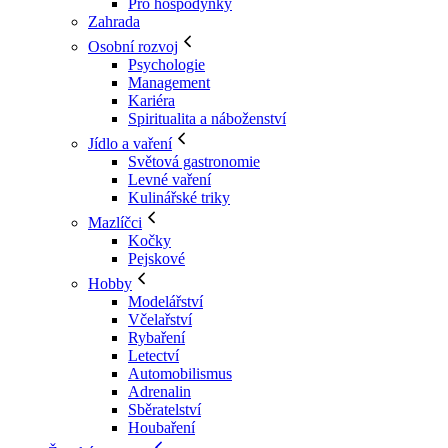
Pro hospodyňky
Zahrada
Osobní rozvoj
Psychologie
Management
Kariéra
Spiritualita a náboženství
Jídlo a vaření
Světová gastronomie
Levné vaření
Kulinářské triky
Mazlíčci
Kočky
Pejskové
Hobby
Modelářství
Včelařství
Rybaření
Letectví
Automobilismus
Adrenalin
Sběratelství
Houbaření