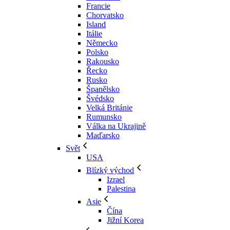
Francie
Chorvatsko
Island
Itálie
Německo
Polsko
Rakousko
Řecko
Rusko
Španělsko
Švédsko
Velká Británie
Rumunsko
Válka na Ukrajině
Maďarsko
Svět
USA
Blízký východ
Izrael
Palestina
Asie
Čína
Jižní Korea