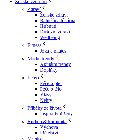
Ženské centrum
Zdraví
Ženské zdraví
Babiččina lékárna
Hubnutí
Duševní zdraví
Wellbeing
Fitness
Jóga a pilates
Módní trendy
Aktuální trendy
Doplňky
Krása
Péče o pleť
Péče o tělo
Vlasy
Nehty
Příběhy ze života
Inspirativní ženy
Rodina & komunita
Výchova
Přátelství
Vztahy