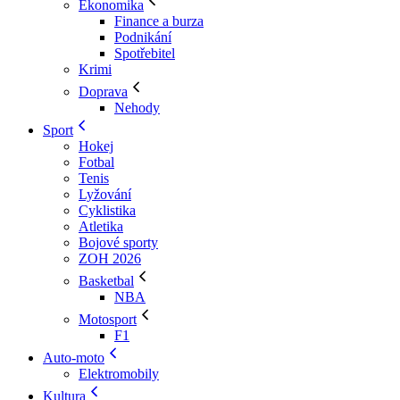
Ekonomika
Finance a burza
Podnikání
Spotřebitel
Krimi
Doprava
Nehody
Sport
Hokej
Fotbal
Tenis
Lyžování
Cyklistika
Atletika
Bojové sporty
ZOH 2026
Basketbal
NBA
Motosport
F1
Auto-moto
Elektromobily
Kultura