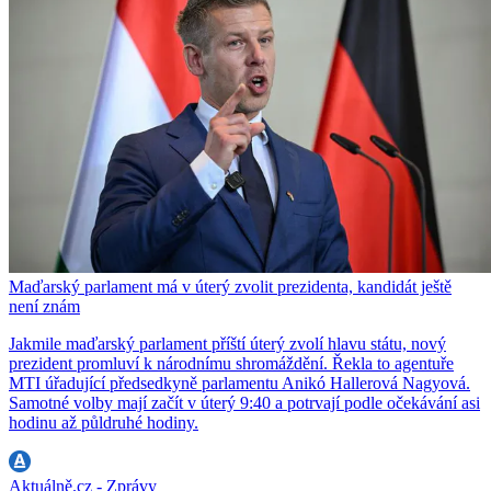
Maďarský parlament má v úterý zvolit prezidenta, kandidát ještě
není znám
Jakmile maďarský parlament příští úterý zvolí hlavu státu, nový
prezident promluví k národnímu shromáždění. Řekla to agentuře
MTI úřadující předsedkyně parlamentu Anikó Hallerová Nagyová.
Samotné volby mají začít v úterý 9:40 a potrvají podle očekávání asi
hodinu až půldruhé hodiny.
Aktuálně.cz - Zprávy