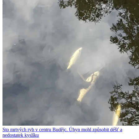
Sto mrtvých ryb v centru Budějc. Úhyn mohl způsobit déšť a
nedostatek kyslíku