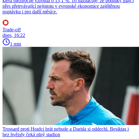
která meziročně vzrostla o 13,1 %. To naznačuje, že podniky mají i
přes přetrvávající nejistotu v evropské ekonomice zajištěnou
poptávku i pro další měsíce.
Trade-off
dnes, 16:22
1 min
Trossard proti Hradci hrát nebude a Darida si oddechl. Beşiktaş i
bez hvězdy čeká plný stadion