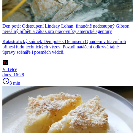
Den poté: Odstoupení Lindsay Lohan, finančně nedostupný Gibson,
nereálný příběh a zákaz pro pracovníky americké agentury
Katastrofický snímek Den poté s Dennisem Quaidem v hlavní roli
přinesl řadu technických výzev. Pozadí natáčení odkrývá tajné
úpravy scénáře i posměch vědců.
V Telce
dnes, 16:28
3 min