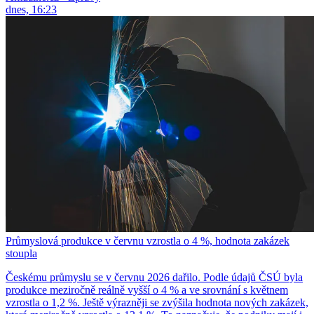
dnes, 16:23
Průmyslová produkce v červnu vzrostla o 4 %, hodnota zakázek
stoupla
Českému průmyslu se v červnu 2026 dařilo. Podle údajů ČSÚ byla
produkce meziročně reálně vyšší o 4 % a ve srovnání s květnem
vzrostla o 1,2 %. Ještě výrazněji se zvýšila hodnota nových zakázek,