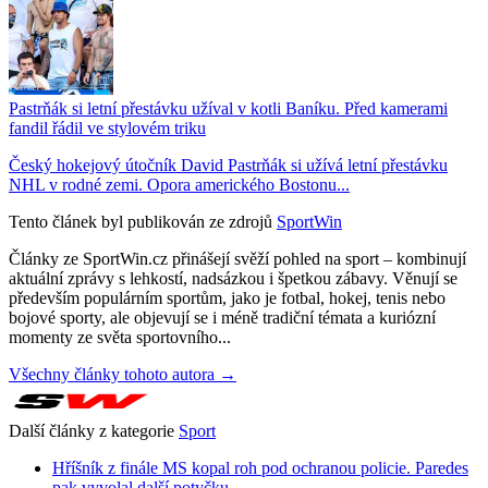
Pastrňák si letní přestávku užíval v kotli Baníku. Před kamerami
fandil řádil ve stylovém triku
Český hokejový útočník David Pastrňák si užívá letní přestávku
NHL v rodné zemi. Opora amerického Bostonu...
Tento článek byl publikován ze zdrojů
SportWin
Články ze SportWin.cz přinášejí svěží pohled na sport – kombinují
aktuální zprávy s lehkostí, nadsázkou i špetkou zábavy. Věnují se
především populárním sportům, jako je fotbal, hokej, tenis nebo
bojové sporty, ale objevují se i méně tradiční témata a kuriózní
momenty ze světa sportovního...
Všechny články tohoto autora →
Další články z kategorie
Sport
Hříšník z finále MS kopal roh pod ochranou policie. Paredes
pak vyvolal další potyčku