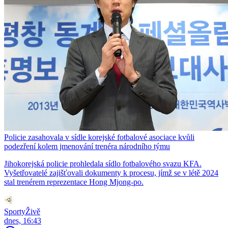
Policie zasahovala v sídle korejské fotbalové asociace kvůli
podezření kolem jmenování trenéra národního týmu
Jihokorejská policie prohledala sídlo fotbalového svazu KFA.
Vyšetřovatelé zajišťovali dokumenty k procesu, jímž se v létě 2024
stal trenérem reprezentace Hong Mjong-po.
SportyŽivě
dnes, 16:43