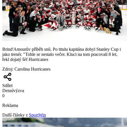
Brind'Amourův příběh snů. Po titulu kapitána dobyl Stanley Cup i
jako trenér. "Tohle se nestalo večer. Kluci na tom pracovali 8 let,
řekl dojatý šéf Hurricanes
Zdroj
:
Carolina Hurricanes
Sdílet
Denní
výzva
0
Reklama
Další články z
SportWin