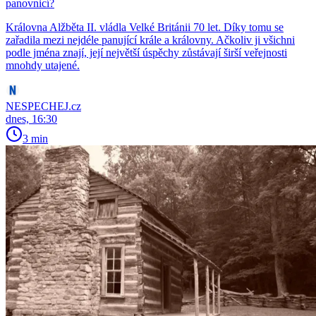
panovnicí?
Královna Alžběta II. vládla Velké Británii 70 let. Díky tomu se
zařadila mezi nejdéle panující krále a královny. Ačkoliv ji všichni
podle jména znají, její největší úspěchy zůstávají širší veřejnosti
mnohdy utajené.
NESPECHEJ.cz
dnes, 16:30
3 min