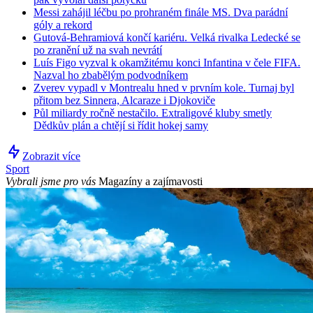
Messi zahájil léčbu po prohraném finále MS. Dva parádní
góly a rekord
Gutová-Behramiová končí kariéru. Velká rivalka Ledecké se
po zranění už na svah nevrátí
Luís Figo vyzval k okamžitému konci Infantina v čele FIFA.
Nazval ho zbabělým podvodníkem
Zverev vypadl v Montrealu hned v prvním kole. Turnaj byl
přitom bez Sinnera, Alcaraze i Djokoviče
Půl miliardy ročně nestačilo. Extraligové kluby smetly
Dědkův plán a chtějí si řídit hokej samy
Zobrazit více
Sport
Vybrali jsme pro vás
Magazíny a zajímavosti