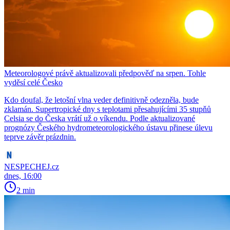
Meteorologové právě aktualizovali předpověď na srpen. Tohle
vyděsí celé Česko
Kdo doufal, že letošní vlna veder definitivně odezněla, bude
zklamán. Supertropické dny s teplotami přesahujícími 35 stupňů
Celsia se do Česka vrátí už o víkendu. Podle aktualizované
prognózy Českého hydrometeorologického ústavu přinese úlevu
teprve závěr prázdnin.
NESPECHEJ.cz
dnes, 16:00
2 min