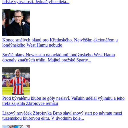
lidské vytrvalosti. Jednačtyřicetiletá...
Konec smělých plánů pro Křetínského. Největším akcionářem u
londýnského West Hamu nebude
Smělé plány Newcastlu na ovládnutí londýnského West Hamu
doznaly značných trhlin. Majitel pražské Sparty...
Proti bývalému klubu se góly neslaví. Vašulín udělal výjimku a jeho
trefa zajistila Zbrojovce remízu
Ligový nováček Zbrojovka Brno slaví snový start po návratu mezi
tuzemskou klubovou elitu. V úvodním kole...