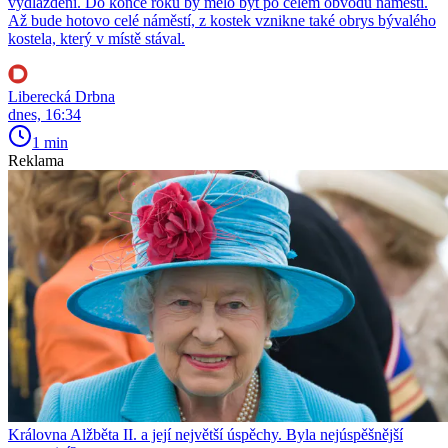
vydláždění. Do konce roku by mělo být po celém obvodu náměstí.
Až bude hotovo celé náměstí, z kostek vznikne také obrys bývalého
kostela, který v místě stával.
Liberecká Drbna
dnes, 16:34
1 min
Reklama
Královna Alžběta II. a její největší úspěchy. Byla nejúspěšnější