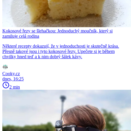
Kokosové řezy se šlehačkou: Jednoduchý moučník, který si
zamiluje celá rodina
Některé recepty dokazují, že v jednoduchosti je skutečně krása.
Přesně takové jsou i tyto kokosové řezy. Upečete si je během
chvilky hned teď a k nim dobrý šálek kávy.
Cooky.cz
dnes, 16:25
2 min