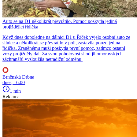
Auto se na D1 několikrát převrátilo. Pomoc poskytla jediná
projíždějící řidička
Když dnes dopoledne na dálnici D1 u Říček vyjelo osobní auto ze
silnice a několikrát se převrátilo v poli, zastavila pouze jediná
řidička. Zraněnému muži poskytla první pomoc, zatímco ostatní
vozy projížděly dál. Za svou pohotovost si od jihomoravských
záchranářů vysloužila netradiční odměnu.
Brněnská Drbna
dnes, 16:00
1 min
Reklama