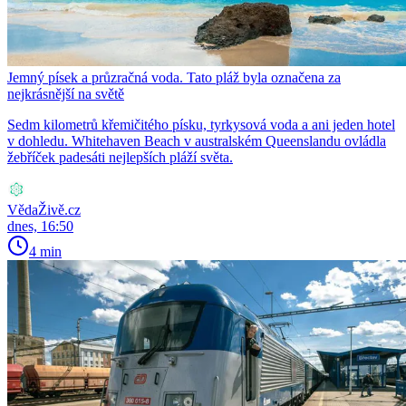
Jemný písek a průzračná voda. Tato pláž byla označena za
nejkrásnější na světě
Sedm kilometrů křemičitého písku, tyrkysová voda a ani jeden hotel
v dohledu. Whitehaven Beach v australském Queenslandu ovládla
žebříček padesáti nejlepších pláží světa.
VědaŽivě.cz
dnes, 16:50
4 min