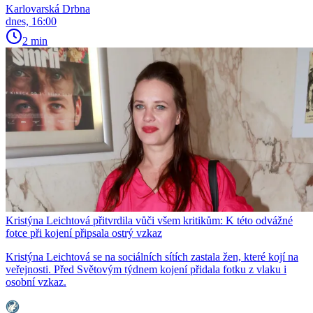
Karlovarská Drbna
dnes, 16:00
2 min
Kristýna Leichtová přitvrdila vůči všem kritikům: K této odvážné
fotce při kojení připsala ostrý vzkaz
Kristýna Leichtová se na sociálních sítích zastala žen, které kojí na
veřejnosti. Před Světovým týdnem kojení přidala fotku z vlaku i
osobní vzkaz.