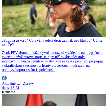
„Pudová úzkost.“ Co s vámi udělá dron-zabiják nad hlavou? Učí se
to i Češi
Zvuk FPV dronu dokáže vyvolat mrazení v zádech i na bezpečném
cvičišti. Právě takové stroje se nyní učí ovládat účastníci
intenzivního kurzu nedaleko Prahy, kde se české prostředí propojuje
s ukrajinskou zkušeností z fronty a s rostoucím důrazem na
obranyschopnost státu i společnosti.
Aktuálně.cz - Zprávy
dnes, 16:24
Reklama