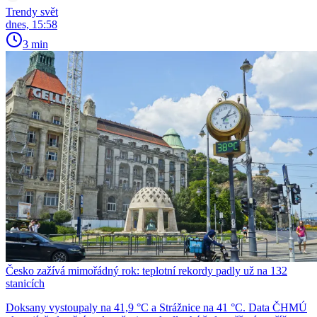
Trendy svět
dnes, 15:58
3 min
Česko zažívá mimořádný rok: teplotní rekordy padly už na 132
stanicích
Doksany vystoupaly na 41,9 °C a Strážnice na 41 °C. Data ČHMÚ