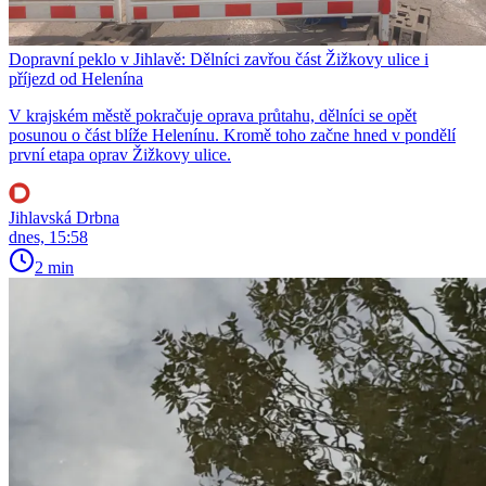
Dopravní peklo v Jihlavě: Dělníci zavřou část Žižkovy ulice i
příjezd od Helenína
V krajském městě pokračuje oprava průtahu, dělníci se opět
posunou o část blíže Helenínu. Kromě toho začne hned v pondělí
první etapa oprav Žižkovy ulice.
Jihlavská Drbna
dnes, 15:58
2 min