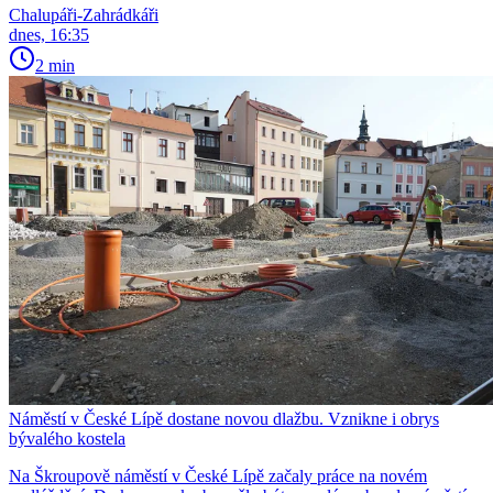
Chalupáři-Zahrádkáři
dnes, 16:35
2 min
Náměstí v České Lípě dostane novou dlažbu. Vznikne i obrys
bývalého kostela
Na Škroupově náměstí v České Lípě začaly práce na novém