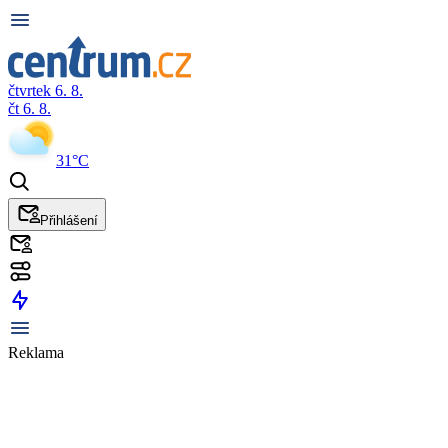
čtvrtek 6. 8.
čt 6. 8.
31°C
Přihlášení
Reklama