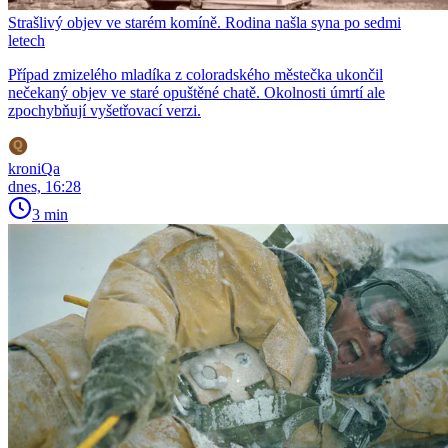
Strašlivý objev ve starém komíně. Rodina našla syna po sedmi
letech
Případ zmizelého mladíka z coloradského městečka ukončil
nečekaný objev ve staré opuštěné chatě. Okolnosti úmrtí ale
zpochybňují vyšetřovací verzi.
kroniQa
dnes, 16:28
3 min