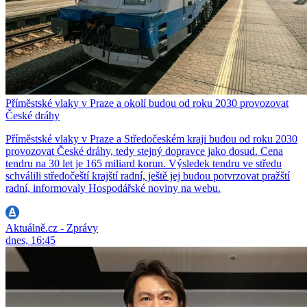
Příměstské vlaky v Praze a okolí budou od roku 2030 provozovat
České dráhy
Příměstské vlaky v Praze a Středočeském kraji budou od roku 2030
provozovat České dráhy, tedy stejný dopravce jako dosud. Cena
tendru na 30 let je 165 miliard korun. Výsledek tendru ve středu
schválili středočeští krajští radní, ještě jej budou potvrzovat pražští
radní, informovaly Hospodářské noviny na webu.
Aktuálně.cz - Zprávy
dnes, 16:45