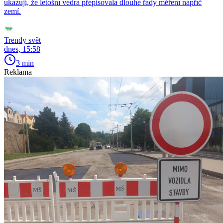
ukazují, že letošní vedra přepisovala dlouhé řady měření napříč
zemí.
Trendy svět
dnes, 15:58
3 min
Reklama