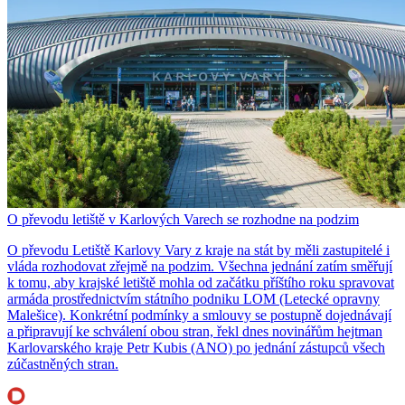
O převodu letiště v Karlových Varech se rozhodne na podzim
O převodu Letiště Karlovy Vary z kraje na stát by měli zastupitelé i
vláda rozhodovat zřejmě na podzim. Všechna jednání zatím směřují
k tomu, aby krajské letiště mohla od začátku příštího roku spravovat
armáda prostřednictvím státního podniku LOM (Letecké opravny
Malešice). Konkrétní podmínky a smlouvy se postupně dojednávají
a připravují ke schválení obou stran, řekl dnes novinářům hejtman
Karlovarského kraje Petr Kubis (ANO) po jednání zástupců všech
zúčastněných stran.