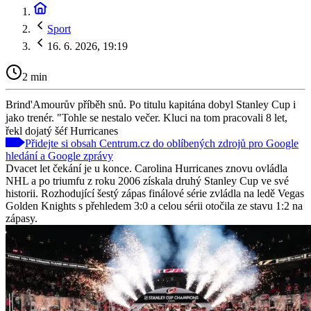
Sport
16. 6. 2026, 19:19
2 min
Brind'Amourův příběh snů. Po titulu kapitána dobyl Stanley Cup i
jako trenér. "Tohle se nestalo večer. Kluci na tom pracovali 8 let,
řekl dojatý šéf Hurricanes
Přidejte si obsah Centrum.cz do oblíbených zdrojů pro Google
hledání a Google zprávy
Dvacet let čekání je u konce. Carolina Hurricanes znovu ovládla
NHL a po triumfu z roku 2006 získala druhý Stanley Cup ve své
historii. Rozhodující šestý zápas finálové série zvládla na ledě Vegas
Golden Knights s přehledem 3:0 a celou sérii otočila ze stavu 1:2 na
zápasy.