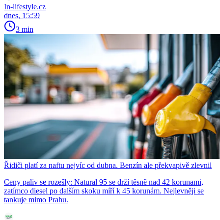
In-lifestyle.cz
dnes, 15:59
3 min
Řidiči platí za naftu nejvíc od dubna. Benzín ale překvapivě zlevnil
Ceny paliv se rozešly: Natural 95 se drží těsně nad 42 korunami,
zatímco diesel po dalším skoku míří k 45 korunám. Nejlevněji se
tankuje mimo Prahu.