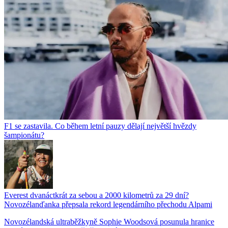
F1 se zastavila. Co během letní pauzy dělají největší hvězdy
šampionátu?
Everest dvanáctkrát za sebou a 2000 kilometrů za 29 dní?
Novozélanďanka přepsala rekord legendárního přechodu Alpami
Novozélandská ultraběžkyně Sophie Woodsová posunula hranice