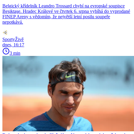
Belgický křídelník Leandro Trossard chybí na evropské soupisce
Beşiktaşe. Hradec Králové ve čtvrtek 6. srpna vybíhá do vyprodané
FINEP Areny s vědomím, že největší letní posilu soupeře
nepotkává.
SportyŽivě
dnes, 16:17
3 min