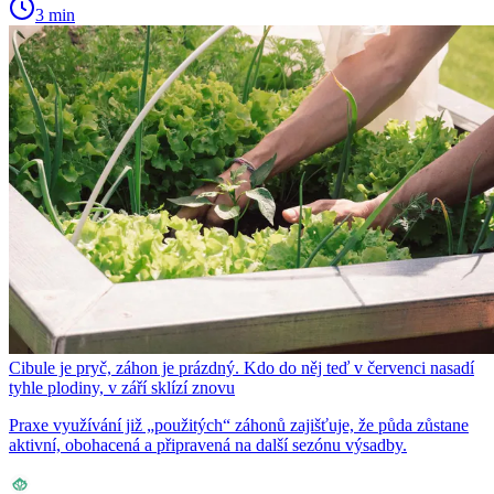
3 min
Cibule je pryč, záhon je prázdný. Kdo do něj teď v červenci nasadí
tyhle plodiny, v září sklízí znovu
Praxe využívání již „použitých“ záhonů zajišťuje, že půda zůstane
aktivní, obohacená a připravená na další sezónu výsadby.