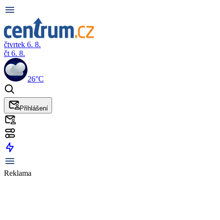
čtvrtek 6. 8.
čt 6. 8.
26°C
Přihlášení
Reklama