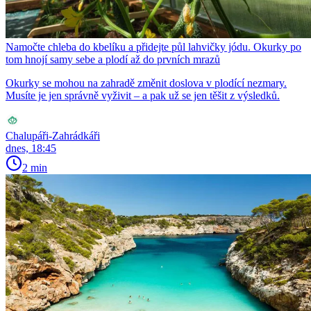
Namočte chleba do kbelíku a přidejte půl lahvičky jódu. Okurky po
tom hnojí samy sebe a plodí až do prvních mrazů
Okurky se mohou na zahradě změnit doslova v plodící nezmary.
Musíte je jen správně vyživit – a pak už se jen těšit z výsledků.
Chalupáři-Zahrádkáři
dnes, 18:45
2 min