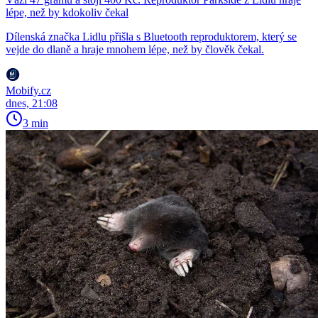
lépe, než by kdokoliv čekal
Dílenská značka Lidlu přišla s Bluetooth reproduktorem, který se
vejde do dlaně a hraje mnohem lépe, než by člověk čekal.
Mobify.cz
dnes, 21:08
3 min