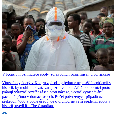
V Kongu hrozí mutace eboly, zdravotníci rozšíří zásah proti nákaze
Virus eboly, který v Kongu způsobuje jednu z nejhorších epidemií v
historii, by mohl mutovat, varují zdravotníci. Afričtí odborníci proto
plánují výrazně rozšířit zásah proti nákaze, včetně vyhledávání
pacientů přímo v domácnostech. Počet potvrzených případů už
překročil 4000 a podle úřadů jde o druhou největší epidemii eboly v
historii, uvedl list The Guardian.