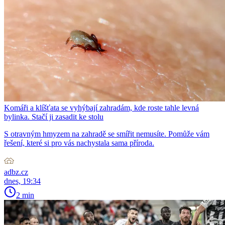
Komáři a klíšťata se vyhýbají zahradám, kde roste tahle levná
bylinka. Stačí ji zasadit ke stolu
S otravným hmyzem na zahradě se smířit nemusíte. Pomůže vám
řešení, které si pro vás nachystala sama příroda.
adbz.cz
dnes, 19:34
2 min