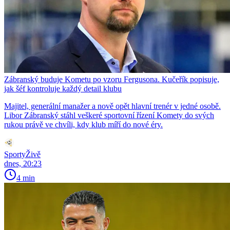
Zábranský buduje Kometu po vzoru Fergusona. Kučeřík popisuje,
jak šéf kontroluje každý detail klubu
Majitel, generální manažer a nově opět hlavní trenér v jedné osobě.
Libor Zábranský stáhl veškeré sportovní řízení Komety do svých
rukou právě ve chvíli, kdy klub míří do nové éry.
SportyŽivě
dnes, 20:23
4 min