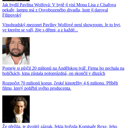
Jak bydlí Pavlína Wolfová: V bytě jí visí Mona Lisa z Císařova
pekaře, lampu má z Osvobozeného divadla, lustr jí daroval
Filipovský
Vinohradský mezonet Pavlíny Wolfové není showroom. Je to byt,
ve kterém se vaří, žije s dětmi, a z každé...
Pomeje si půjčil 20 milionů na Andělskou tvář. Firma ho nechala na
holičkách, kina zůstala poloprázdná, on skončil v dluzích
Rozpočet 70 milionů korun, české kinotržby 4,6 milionu. Příběh
filmu, který pohřbil svého producenta.
Že přežila, je dvojitý zázrak, řekla hvězda Komisaře Rexe. Jeho