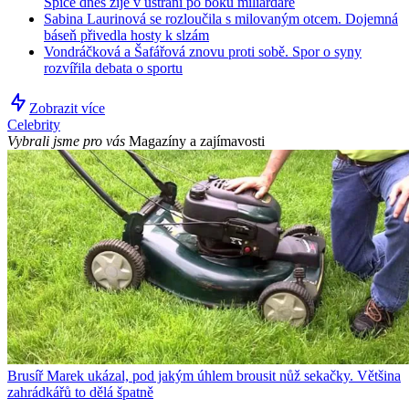
Spice dnes žije v ústraní po boku miliardáře
Sabina Laurinová se rozloučila s milovaným otcem. Dojemná
báseň přivedla hosty k slzám
Vondráčková a Šafářová znovu proti sobě. Spor o syny
rozvířila debata o sportu
Zobrazit více
Celebrity
Vybrali jsme pro vás
Magazíny a zajímavosti
Brusíř Marek ukázal, pod jakým úhlem brousit nůž sekačky. Většina
zahrádkářů to dělá špatně