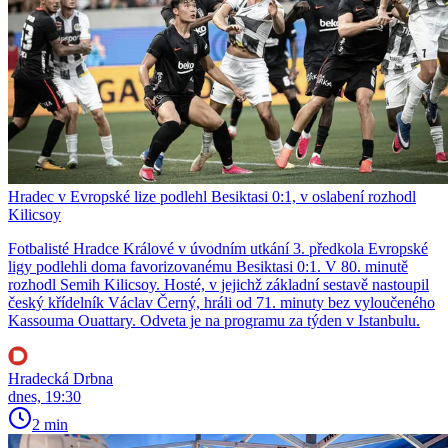
Hradec v Evropské lize podlehl Besiktasi 0:1, v oslabení rozhodl
Kilicsoy
Fotbalisté Hradce Králové v úvodním utkání 3. předkola Evropské
ligy podlehli doma favorizovanému Besiktasi 0:1. V 80. minutě
rozhodl Semih Kilicsoy. Hosté, v jejichž základní sestavě nastoupil
český křídelník Václav Černý, hráli od 71. minuty bez vyloučeného
Kassouma Ouattary. Odveta je na programu za týden v Istanbulu.
Hradecká Drbna
dnes, 19:30
2 min