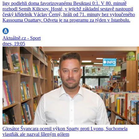
ligy podlehli doma favorizovanému Besiktasi 0:1. V 80. minutě
rozhodl Semih Kilicsoy. Hosté, v jejichž základní sestavě nastoupil
český křídelník Václav Černý, hráli od 71. minuty bez vyloučeného
Kassouma Ouattary. Odveta je na programu za týden v Istanbulu.
Aktuálně.cz - Sport
dnes, 19:05
Glosátor Švancara ocenil výkon Sparty proti Lyonu, Suchomela
vlastňák ale nazval šíleným gólem