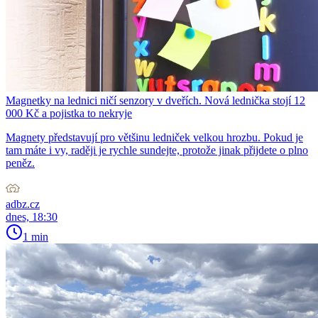
Magnetky na lednici ničí senzory v dveřích. Nová lednička stojí 12
000 Kč a pojistka to nekryje
Magnety představují pro většinu ledniček velkou hrozbu. Pokud je
tam máte i vy, raději je rychle sundejte, protože jinak přijdete o plno
peněz.
adbz.cz
dnes, 18:30
1 min