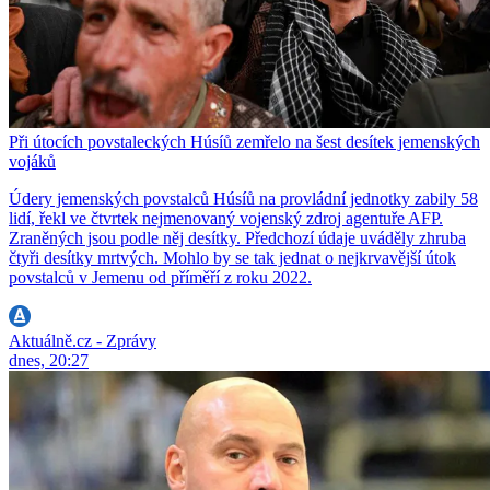
Při útocích povstaleckých Húsíů zemřelo na šest desítek jemenských
vojáků
Údery jemenských povstalců Húsíů na provládní jednotky zabily 58
lidí, řekl ve čtvrtek nejmenovaný vojenský zdroj agentuře AFP.
Zraněných jsou podle něj desítky. Předchozí údaje uváděly zhruba
čtyři desítky mrtvých. Mohlo by se tak jednat o nejkrvavější útok
povstalců v Jemenu od příměří z roku 2022.
Aktuálně.cz - Zprávy
dnes, 20:27