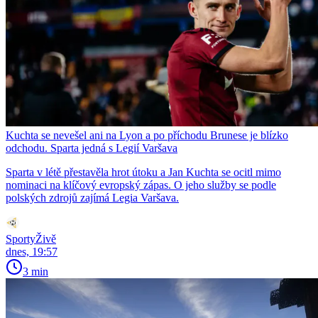
Kuchta se nevešel ani na Lyon a po příchodu Brunese je blízko
odchodu. Sparta jedná s Legií Varšava
Sparta v létě přestavěla hrot útoku a Jan Kuchta se ocitl mimo
nominaci na klíčový evropský zápas. O jeho služby se podle
polských zdrojů zajímá Legia Varšava.
SportyŽivě
dnes, 19:57
3 min