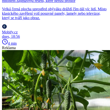
mnohem zajímavější řešení, které neruší prostor
Velká černá plocha uprostřed obýváku dráždí čím dál víc lidí. Místo
klasického zavěšení volí posuvné panely, lamely nebo televizor,
který se tváří jako obraz.
Mobify.cz
dnes, 18:56
4 min
Reklama