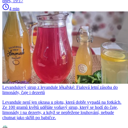
dnes, 19:17
4 min
Levandulový sirup z levandule lékařské: Fialová letní zásoba do
limonády, čaje i dezertů
Levandule není jen okrasa u plotu, která dobře vypadá na fotkách.
Ze 100 gramů květů uděláte voňavý sirup, který se hodí do čaje,
limonády i na dezerty, a když se nepřežene louhování, nebude
chutnat jako skříň po babičce.