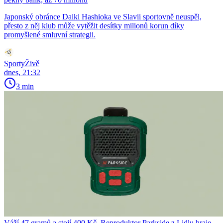
Japonský obránce Daiki Hashioka ve Slavii sportovně neuspěl,
přesto z něj klub může vytěžit desítky milionů korun díky
promyšlené smluvní strategii.
SportyŽivě
dnes, 21:32
3 min
Váží 47 gramů a stojí 400 Kč. Reproduktor Parkside z Lidlu hraje