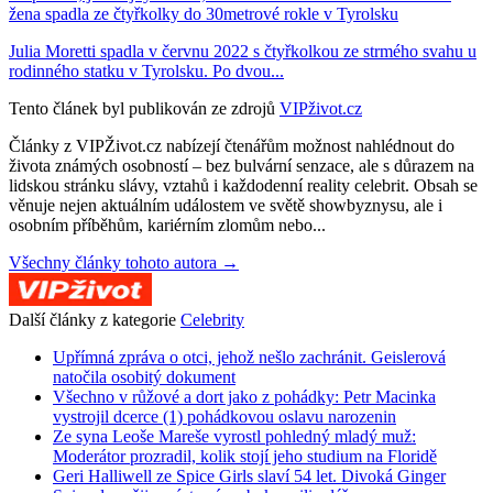
žena spadla ze čtyřkolky do 30metrové rokle v Tyrolsku
Julia Moretti spadla v červnu 2022 s čtyřkolkou ze strmého svahu u
rodinného statku v Tyrolsku. Po dvou...
Tento článek byl publikován ze zdrojů
VIPživot.cz
Články z VIPŽivot.cz nabízejí čtenářům možnost nahlédnout do
života známých osobností – bez bulvární senzace, ale s důrazem na
lidskou stránku slávy, vztahů i každodenní reality celebrit. Obsah se
věnuje nejen aktuálním událostem ve světě showbyznysu, ale i
osobním příběhům, kariérním zlomům nebo...
Všechny články tohoto autora →
Další články z kategorie
Celebrity
Upřímná zpráva o otci, jehož nešlo zachránit. Geislerová
natočila osobitý dokument
Všechno v růžové a dort jako z pohádky: Petr Macinka
vystrojil dcerce (1) pohádkovou oslavu narozenin
Ze syna Leoše Mareše vyrostl pohledný mladý muž:
Moderátor prozradil, kolik stojí jeho studium na Floridě
Geri Halliwell ze Spice Girls slaví 54 let. Divoká Ginger