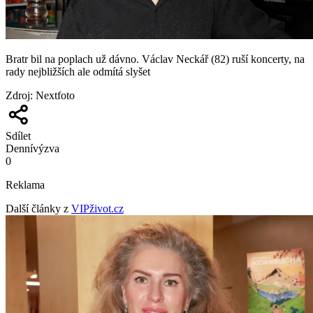
Bratr bil na poplach už dávno. Václav Neckář (82) ruší koncerty, na
rady nejbližších ale odmítá slyšet
Zdroj
:
Nextfoto
Sdílet
Denní
výzva
0
Reklama
Další články z
VIPživot.cz