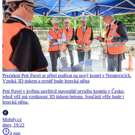
Prezident Petr Pavel se přijel podívat na nový kostel v Neratovicích.
Vzniká 3D tiskem a uvnitř bude lezecká stěna
Petr Pavel v květnu navštívil staveniště prvního kostela v Česku,
jehož věž má vzniknout 3D tiskem betonu. Součástí věže bude i
lezecká stěna.
Mobify.cz
dnes, 19:22
4 min