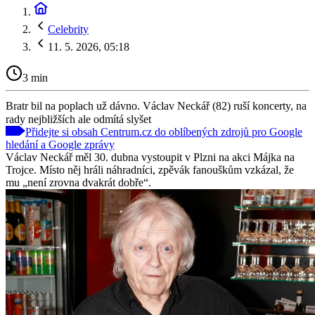
Celebrity
11. 5. 2026, 05:18
3 min
Bratr bil na poplach už dávno. Václav Neckář (82) ruší koncerty, na
rady nejbližších ale odmítá slyšet
Přidejte si obsah Centrum.cz do oblíbených zdrojů pro Google
hledání a Google zprávy
Václav Neckář měl 30. dubna vystoupit v Plzni na akci Májka na
Trojce. Místo něj hráli náhradníci, zpěvák fanouškům vzkázal, že
mu „není zrovna dvakrát dobře“.