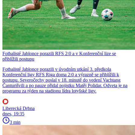
Fotbalisté Jablonce porazili RFS 2:0 a v Konferenční lize se
přiblížili postupu
Fotbalisté Jablonce porazili v úvodním utkání 3. předkola
Konferenční ligy RFS Riga doma 2:0 a výrazně se přiblížili k
postupu. Severočechy poslal v 18. minutě do vedení Vachtang
Čanturišvili a po pauze přidal pojistku Matěj Polidar. Odveta je na
programu za týden na stadionu lídra lotyšské ligy.
Liberecká Drbna
dnes, 19:35
3 min