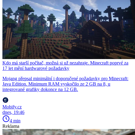
Kdo má starší počítač, možná si už nezahraje. Minecraft poprvé za
17 let mění hardwarové požadavky
Mojang přepsal minimální i doporučené požadavky pro Minecraft:
Java Edition. Minimum RAM vyskočilo ze 2 GB na 8, u
integrované grafiky dokonce na 12 GB.
Mobify.cz
dnes, 19:46
4 min
Reklama