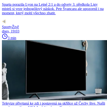
Sparta porazila Lyon na Letné 2:1 a do odvety 3. předkola Ligy
mistrů si veze jednogólový náskok. Petr Švancara ale upozornil i na
moment, který mohl všechno zhatit.
SportyŽivě
dnes, 19:03
3 min
Televize přivrtaná ke zdi i postavená na skříňce už Čechy štve. Našli