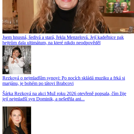
Jsem hnusná, šedivá a stará, řekla Menzelová. Její kadeřnice pak
hejtrům dala ultimátum, na které nikdo neodpověděl
Rezková o nejmladším synovi: Po nocích skládá muziku a frká si
marjánu, je bohém po tátovi Brabcovi
Šárka Rezková na akci Muž roku 2026 otevřeně popsala, čím žije
její nejmladší syn Dominik, a nešetřila ani...