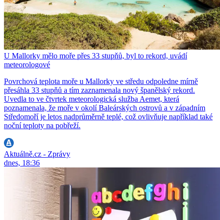
U Mallorky mělo moře přes 33 stupňů, byl to rekord, uvádí
meteorologové
Povrchová teplota moře u Mallorky ve středu odpoledne mírně
přesáhla 33 stupňů a tím zaznamenala nový španělský rekord.
Uvedla to ve čtvrtek meteorologická služba Aemet, která
poznamenala, že moře v okolí Baleárských ostrovů a v západním
Středomoří je letos nadprůměrně teplé, což ovlivňuje například také
noční teploty na pobřeží.
Aktuálně.cz - Zprávy
dnes, 18:36