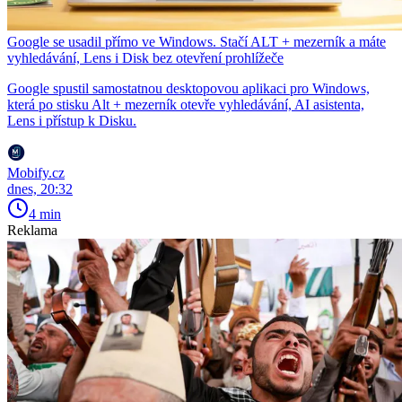
Google se usadil přímo ve Windows. Stačí ALT + mezerník a máte
vyhledávání, Lens i Disk bez otevření prohlížeče
Google spustil samostatnou desktopovou aplikaci pro Windows,
která po stisku Alt + mezerník otevře vyhledávání, AI asistenta,
Lens i přístup k Disku.
Mobify.cz
dnes, 20:32
4 min
Reklama