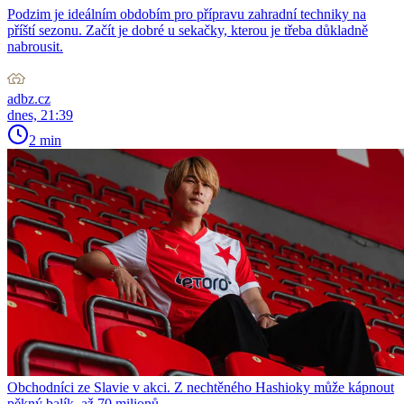
Podzim je ideálním obdobím pro přípravu zahradní techniky na
příští sezonu. Začít je dobré u sekačky, kterou je třeba důkladně
nabrousit.
adbz.cz
dnes, 21:39
2 min
Obchodníci ze Slavie v akci. Z nechtěného Hashioky může kápnout
pěkný balík, až 70 milionů