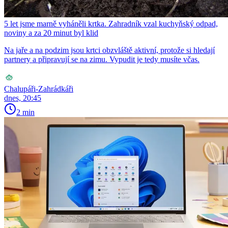
5 let jsme marně vyháněli krtka. Zahradník vzal kuchyňský odpad,
noviny a za 20 minut byl klid
Na jaře a na podzim jsou krtci obzvláště aktivní, protože si hledají
partnery a připravují se na zimu. Vypudit je tedy musíte včas.
Chalupáři-Zahrádkáři
dnes, 20:45
2 min