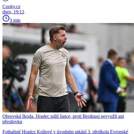
Cooky.cz
dnes, 19:12
3 min
Obrovská škoda. Hradec pálil šance, proti Besiktasi nevyužil ani
přesilovku
Fotbalisté Hradce Králové v úvodním utkání 3. předkola Evropské