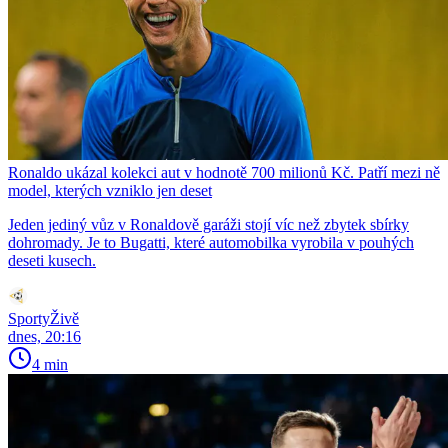
Ronaldo ukázal kolekci aut v hodnotě 700 milionů Kč. Patří mezi ně
model, kterých vzniklo jen deset
Jeden jediný vůz v Ronaldově garáži stojí víc než zbytek sbírky
dohromady. Je to Bugatti, které automobilka vyrobila v pouhých
deseti kusech.
SportyŽivě
dnes, 20:16
4 min