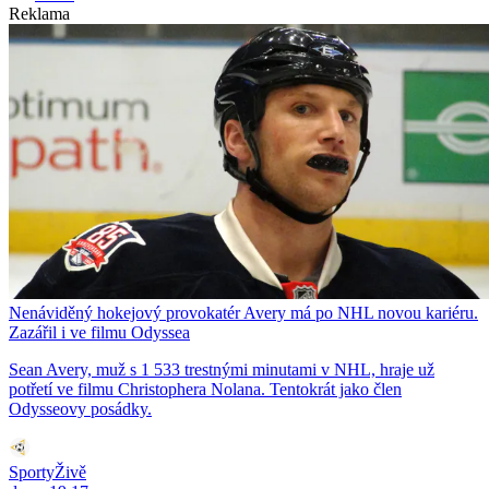
Reklama
Nenáviděný hokejový provokatér Avery má po NHL novou kariéru.
Zazářil i ve filmu Odyssea
Sean Avery, muž s 1 533 trestnými minutami v NHL, hraje už
potřetí ve filmu Christophera Nolana. Tentokrát jako člen
Odysseovy posádky.
SportyŽivě