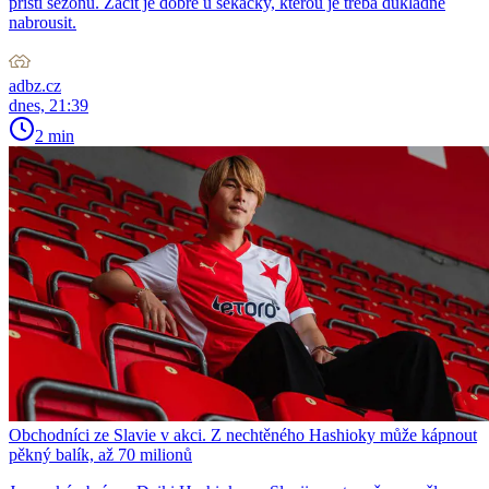
příští sezonu. Začít je dobré u sekačky, kterou je třeba důkladně
nabrousit.
adbz.cz
dnes, 21:39
2 min
Obchodníci ze Slavie v akci. Z nechtěného Hashioky může kápnout
pěkný balík, až 70 milionů