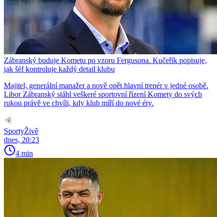
Zábranský buduje Kometu po vzoru Fergusona. Kučeřík popisuje,
jak šéf kontroluje každý detail klubu
Majitel, generální manažer a nově opět hlavní trenér v jedné osobě.
Libor Zábranský stáhl veškeré sportovní řízení Komety do svých
rukou právě ve chvíli, kdy klub míří do nové éry.
SportyŽivě
dnes, 20:23
4 min