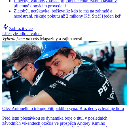
Linecký tvarohový koláč připomene cukrářskou klasiku v
příjemně domácím provedení
Zlatobýl, netýkavka, bolševník: kdo je má na zahradě a
neodstraní, riskuje pokutu až 2 miliony Kč. Stačí i jeden keř
Zobrazit více
Lifestyle
Jídlo a vaření
Vybrali jsme pro vás
Magazíny a zajímavosti
Otec Antonelliho trénuje Fittipaldiho syna: Brazilec vychvaluje lídra
Před letní přestávkou se dynamika boje o titul v posledních
závodních víkendech otočila ve prospěch Andrey Kimiho