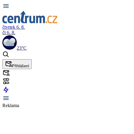
čtvrtek 6. 8.
čt 6. 8.
23°C
Přihlášení
Reklama