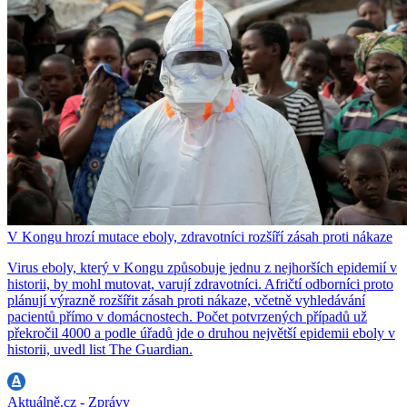
V Kongu hrozí mutace eboly, zdravotníci rozšíří zásah proti nákaze
Virus eboly, který v Kongu způsobuje jednu z nejhorších epidemií v
historii, by mohl mutovat, varují zdravotníci. Afričtí odborníci proto
plánují výrazně rozšířit zásah proti nákaze, včetně vyhledávání
pacientů přímo v domácnostech. Počet potvrzených případů už
překročil 4000 a podle úřadů jde o druhou největší epidemii eboly v
historii, uvedl list The Guardian.
Aktuálně.cz - Zprávy