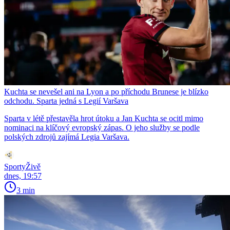
Kuchta se nevešel ani na Lyon a po příchodu Brunese je blízko
odchodu. Sparta jedná s Legií Varšava
Sparta v létě přestavěla hrot útoku a Jan Kuchta se ocitl mimo
nominaci na klíčový evropský zápas. O jeho služby se podle
polských zdrojů zajímá Legia Varšava.
SportyŽivě
dnes, 19:57
3 min