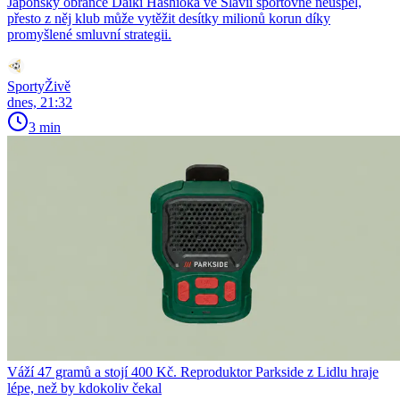
Japonský obránce Daiki Hashioka ve Slavii sportovně neuspěl,
přesto z něj klub může vytěžit desítky milionů korun díky
promyšlené smluvní strategii.
SportyŽivě
dnes, 21:32
3 min
Váží 47 gramů a stojí 400 Kč. Reproduktor Parkside z Lidlu hraje
lépe, než by kdokoliv čekal