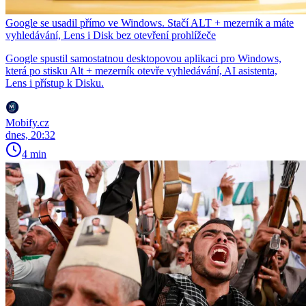
Google se usadil přímo ve Windows. Stačí ALT + mezerník a máte
vyhledávání, Lens i Disk bez otevření prohlížeče
Google spustil samostatnou desktopovou aplikaci pro Windows,
která po stisku Alt + mezerník otevře vyhledávání, AI asistenta,
Lens i přístup k Disku.
Mobify.cz
dnes, 20:32
4 min