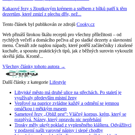
Kakaové řezy s žloutkovým krémem a sněhem z bílků patří k těm
dezertům, které zmizí z plechu dřív, než...
Tento článek byl publikován ze zdrojů
Cooky.cz
Web přináší širokou škálu receptů pro všechny příležitosti – od
rychlých večeří a domácího pečiva až po sladké dezerty a slavnostní
menu. Čtenáři zde najdou nápady, které potěší začátečníky i zkušené
kuchaře, a spoustu praktických tipů, jak z běžných surovin vykouzlit
skvělá jídla. Kromě...
Všechny články tohoto autora →
Další články z kategorie
Lifestyle
Libyjské město má druhé ulice na střechách. Po staletí je
využívaly především místní ženy
Vepřové na paprice zvládne každý a odmění se jemnou
omáčkou i měkkým masem
Sametové řezy „Obliž prst”: Vláčný korpus, krém, který se
rozplývá. Název, který opravdu nic nepřehání
Trosky měly ukrýt poklad z vypleněného kláštera. Odvážlivci
v podzemí našli varovné nápisy i slepé chodby