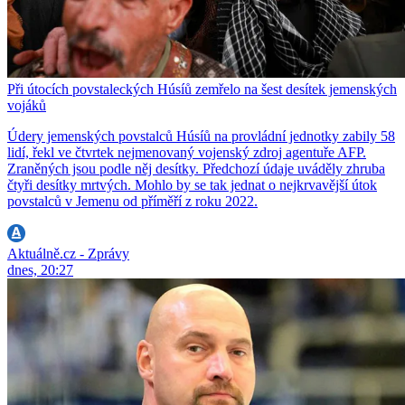
Při útocích povstaleckých Húsíů zemřelo na šest desítek jemenských
vojáků
Údery jemenských povstalců Húsíů na provládní jednotky zabily 58
lidí, řekl ve čtvrtek nejmenovaný vojenský zdroj agentuře AFP.
Zraněných jsou podle něj desítky. Předchozí údaje uváděly zhruba
čtyři desítky mrtvých. Mohlo by se tak jednat o nejkrvavější útok
povstalců v Jemenu od příměří z roku 2022.
Aktuálně.cz - Zprávy
dnes, 20:27