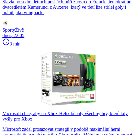
Slavia po sedmi letních posilách míří znovu do Francie, tentokrát po
dvacetiletém Kamerunci z Auxerre, který ve třetí lize střílel góly i
bránil jako wingback.
SportyŽivě
dnes, 22:05
3 min
Microsoft chce, aby na Xbox Helix běhaly všechny hry, které kdy
vyšly pro Xbox
Microsoft začal prosazovat strategii v podobě maximální herní
kompatibility nadcházejícího Xbox Helix. Měly by na něm fungovat