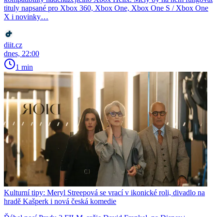
tituly napsané pro Xbox 360, Xbox One, Xbox One S / Xbox One
X i novinky…
diit.cz
dnes, 22:00
1 min
Kulturní tipy: Meryl Streepová se vrací v ikonické roli, divadlo na
hradě Kašperk i nová česká komedie