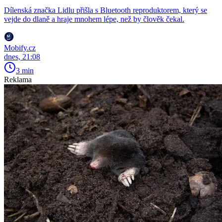
Dílenská značka Lidlu přišla s Bluetooth reproduktorem, který se
vejde do dlaně a hraje mnohem lépe, než by člověk čekal.
Mobify.cz
dnes, 21:08
3 min
Reklama