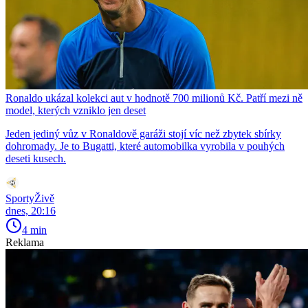
Ronaldo ukázal kolekci aut v hodnotě 700 milionů Kč. Patří mezi ně
model, kterých vzniklo jen deset
Jeden jediný vůz v Ronaldově garáži stojí víc než zbytek sbírky
dohromady. Je to Bugatti, které automobilka vyrobila v pouhých
deseti kusech.
SportyŽivě
dnes, 20:16
4 min
Reklama