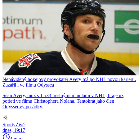
Nenáviděný hokejový provokatér Avery má po NHL novou kariéru.
Zazářil i ve filmu Odyssea
Sean Avery, muž s 1 533 trestnými minutami v NHL, hraje už
potřetí ve filmu Christophera Nolana. Tentokrát jako člen
Odysseovy posádky.
SportyŽivě
dnes, 19:17
4 min