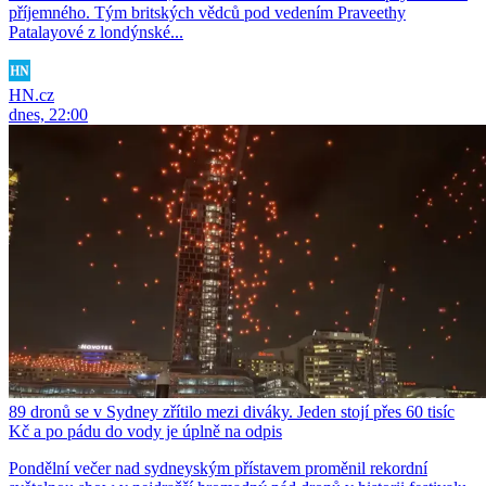
příjemného. Tým britských vědců pod vedením Praveethy
Patalayové z londýnské...
HN.cz
dnes, 22:00
89 dronů se v Sydney zřítilo mezi diváky. Jeden stojí přes 60 tisíc
Kč a po pádu do vody je úplně na odpis
Pondělní večer nad sydneyským přístavem proměnil rekordní