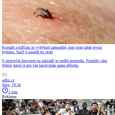
Komáři a klíšťata se vyhýbají zahradám, kde roste tahle levná
bylinka. Stačí ji zasadit ke stolu
S otravným hmyzem na zahradě se smířit nemusíte. Pomůže vám
řešení, které si pro vás nachystala sama příroda.
adbz.cz
dnes, 19:34
2 min
Reklama