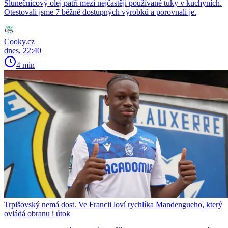
Slunečnicový olej patří mezi nejčastěji používané tuky v kuchyních.
Otestovali jsme 7 běžně dostupných výrobků a porovnali je.
Cooky.cz
dnes, 22:40
4 min
Trpišovský nemá dost. Ve Francii loví rychlíka Mandengueho, který
ovládá obranu i útok