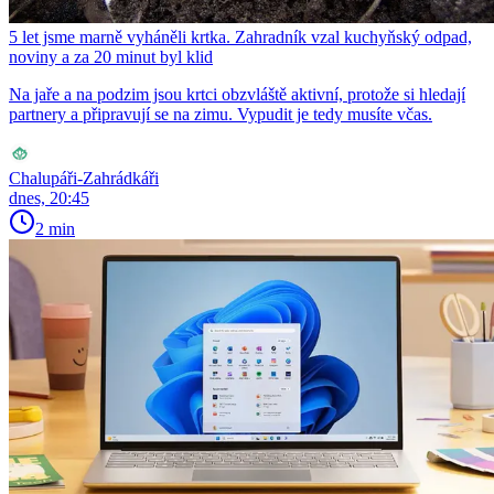
5 let jsme marně vyháněli krtka. Zahradník vzal kuchyňský odpad,
noviny a za 20 minut byl klid
Na jaře a na podzim jsou krtci obzvláště aktivní, protože si hledají
partnery a připravují se na zimu. Vypudit je tedy musíte včas.
Chalupáři-Zahrádkáři
dnes, 20:45
2 min