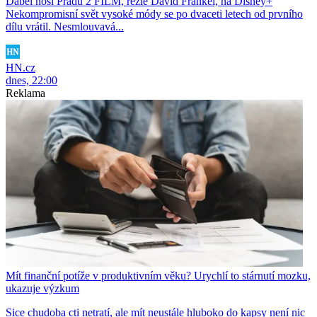
Ďábel nosí Pradu 2 FILM, režie David Frankel, na Disney+
Nekompromisní svět vysoké módy se po dvaceti letech od prvního
dílu vrátil. Nesmlouvavá...
HN.cz
dnes, 22:00
Reklama
Mít finanční potíže v produktivním věku? Urychlí to stárnutí mozku,
ukazuje výzkum
Sice chudoba cti netratí, ale mít neustále hluboko do kapsy není nic