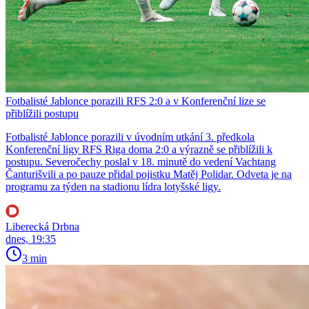
Fotbalisté Jablonce porazili RFS 2:0 a v Konferenční lize se
přiblížili postupu
Fotbalisté Jablonce porazili v úvodním utkání 3. předkola
Konferenční ligy RFS Riga doma 2:0 a výrazně se přiblížili k
postupu. Severočechy poslal v 18. minutě do vedení Vachtang
Čanturišvili a po pauze přidal pojistku Matěj Polidar. Odveta je na
programu za týden na stadionu lídra lotyšské ligy.
Liberecká Drbna
dnes, 19:35
3 min