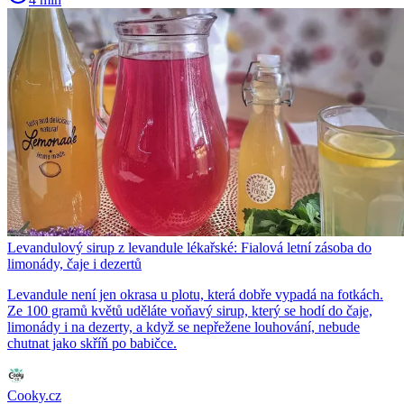
Levandulový sirup z levandule lékařské: Fialová letní zásoba do
limonády, čaje i dezertů
Levandule není jen okrasa u plotu, která dobře vypadá na fotkách.
Ze 100 gramů květů uděláte voňavý sirup, který se hodí do čaje,
limonády i na dezerty, a když se nepřežene louhování, nebude
chutnat jako skříň po babičce.
Cooky.cz