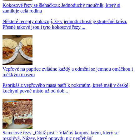
Kokosové řezy se šlehačkou: Jednoduchý moučník, který si
zamiluje celá rodina
Některé recepty dokazují, že v jednoduchosti je skutečně krása.
Přesně takové jsou i tyto kokosové řezy....
Vepřové na paprice zvládne každý a odmění se jemnou omáčkou i
měkkým masem
Paprikáš z vepřového masa patří k pokrmům, které mají v české
kuchyni pevné místo už od dob...
Sametové řezy „Obliž prst”: Vláčný korpus, krém, který se
rozplývá. Název, který opravdu nic nepřehání