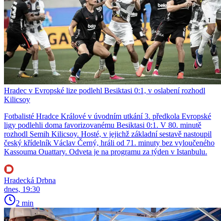
Hradec v Evropské lize podlehl Besiktasi 0:1, v oslabení rozhodl
Kilicsoy
Fotbalisté Hradce Králové v úvodním utkání 3. předkola Evropské
ligy podlehli doma favorizovanému Besiktasi 0:1. V 80. minutě
rozhodl Semih Kilicsoy. Hosté, v jejichž základní sestavě nastoupil
český křídelník Václav Černý, hráli od 71. minuty bez vyloučeného
Kassouma Ouattary. Odveta je na programu za týden v Istanbulu.
Hradecká Drbna
dnes, 19:30
2 min