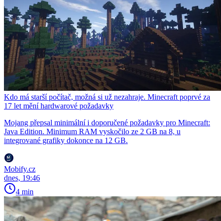
Kdo má starší počítač, možná si už nezahraje. Minecraft poprvé za
17 let mění hardwarové požadavky
Mojang přepsal minimální i doporučené požadavky pro Minecraft:
Java Edition. Minimum RAM vyskočilo ze 2 GB na 8, u
integrované grafiky dokonce na 12 GB.
Mobify.cz
dnes, 19:46
4 min