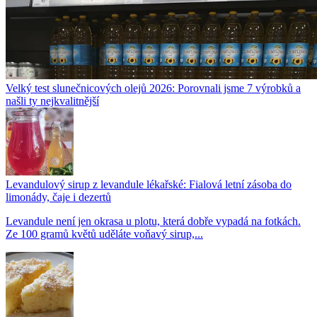
Velký test slunečnicových olejů 2026: Porovnali jsme 7 výrobků a
našli ty nejkvalitnější
Levandulový sirup z levandule lékařské: Fialová letní zásoba do
limonády, čaje i dezertů
Levandule není jen okrasa u plotu, která dobře vypadá na fotkách.
Ze 100 gramů květů uděláte voňavý sirup,...