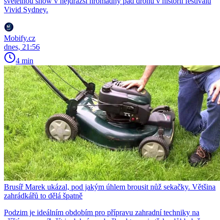
světelnou show v nejdražší hromadný pád dronů v historii festivalu
Vivid Sydney.
Mobify.cz
dnes, 21:56
4 min
Brusíř Marek ukázal, pod jakým úhlem brousit nůž sekačky. Většina
zahrádkářů to dělá špatně
Podzim je ideálním obdobím pro přípravu zahradní techniky na