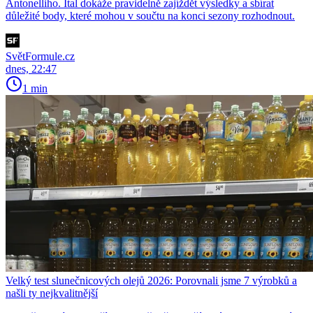
Antonelliho. Ital dokáže pravidelně zajíždět výsledky a sbírat
důležité body, které mohou v součtu na konci sezony rozhodnout.
SvětFormule.cz
dnes, 22:47
1 min
Velký test slunečnicových olejů 2026: Porovnali jsme 7 výrobků a
našli ty nejkvalitnější