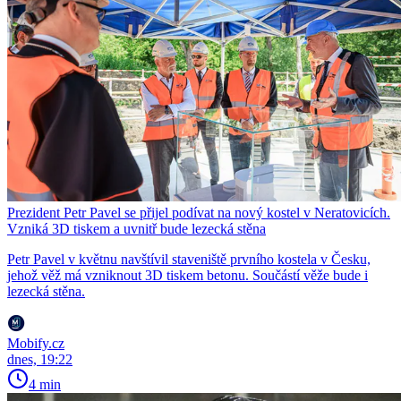
Prezident Petr Pavel se přijel podívat na nový kostel v Neratovicích.
Vzniká 3D tiskem a uvnitř bude lezecká stěna
Petr Pavel v květnu navštívil staveniště prvního kostela v Česku,
jehož věž má vzniknout 3D tiskem betonu. Součástí věže bude i
lezecká stěna.
Mobify.cz
dnes, 19:22
4 min