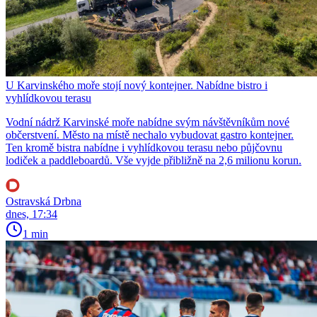
U Karvinského moře stojí nový kontejner. Nabídne bistro i
vyhlídkovou terasu
Vodní nádrž Karvinské moře nabídne svým návštěvníkům nové
občerstvení. Město na místě nechalo vybudovat gastro kontejner.
Ten kromě bistra nabídne i vyhlídkovou terasu nebo půjčovnu
lodiček a paddleboardů. Vše vyjde přibližně na 2,6 milionu korun.
Ostravská Drbna
dnes, 17:34
1 min