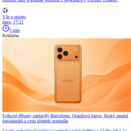
Vše o sportu
dnes, 17:21
5 min
Reklama
Fejkové iPhony zaplavily Barcelonu. Oranžová barva, široký modul
fotoaparátů a cena zlomek originálu
Levné androidové telefony kopírující vzhled iPhonu 17 Pro Max se