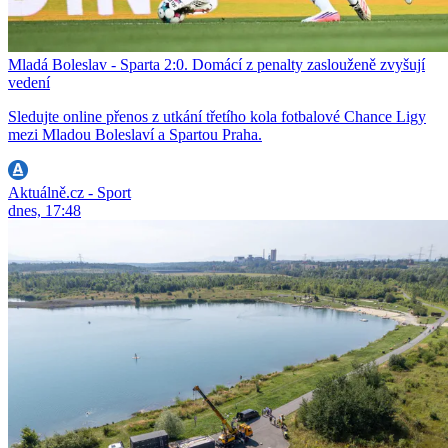
Mladá Boleslav - Sparta 2:0. Domácí z penalty zaslouženě zvyšují
vedení
Sledujte online přenos z utkání třetího kola fotbalové Chance Ligy
mezi Mladou Boleslaví a Spartou Praha.
Aktuálně.cz - Sport
dnes, 17:48