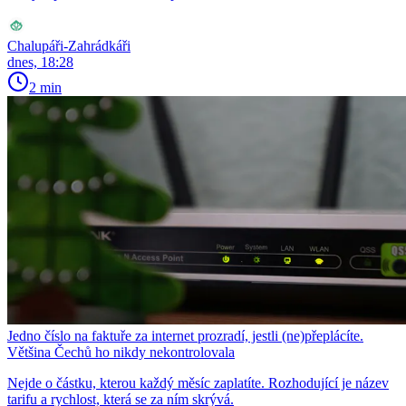
Chalupáři-Zahrádkáři
dnes, 18:28
2 min
Jedno číslo na faktuře za internet prozradí, jestli (ne)přeplácíte.
Většina Čechů ho nikdy nekontrolovala
Nejde o částku, kterou každý měsíc zaplatíte. Rozhodující je název
tarifu a rychlost, která se za ním skrývá.