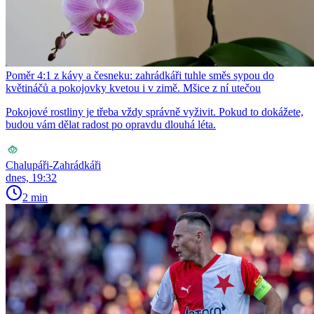
Poměr 4:1 z kávy a česneku: zahrádkáři tuhle směs sypou do
květináčů a pokojovky kvetou i v zimě. Mšice z ní utečou
Pokojové rostliny je třeba vždy správně vyživit. Pokud to dokážete,
budou vám dělat radost po opravdu dlouhá léta.
Chalupáři-Zahrádkáři
dnes, 19:32
2 min