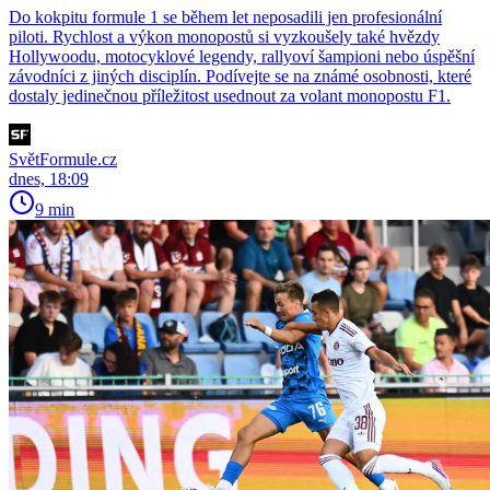
Do kokpitu formule 1 se během let neposadili jen profesionální
piloti. Rychlost a výkon monopostů si vyzkoušely také hvězdy
Hollywoodu, motocyklové legendy, rallyoví šampioni nebo úspěšní
závodníci z jiných disciplín. Podívejte se na známé osobnosti, které
dostaly jedinečnou příležitost usednout za volant monopostu F1.
SvětFormule.cz
dnes, 18:09
9 min