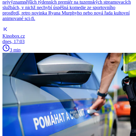
nejvýznamnějších týdenních premiér na tuzemských streamovacích
službách, v nichž nechybí úspěšná komedie ze sportovního
prostředí, retro novinka Ryana Murphyho nebo nová řada kultovní
animované sci-fi.
Kinobox.cz
dnes, 17:03
3 min