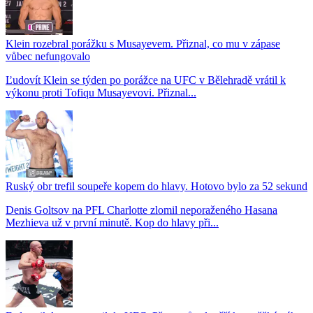
Klein rozebral porážku s Musayevem. Přiznal, co mu v zápase
vůbec nefungovalo
Ľudovít Klein se týden po porážce na UFC v Bělehradě vrátil k
výkonu proti Tofiqu Musayevovi. Přiznal...
Ruský obr trefil soupeře kopem do hlavy. Hotovo bylo za 52 sekund
Denis Goltsov na PFL Charlotte zlomil neporaženého Hasana
Mezhieva už v první minutě. Kop do hlavy při...