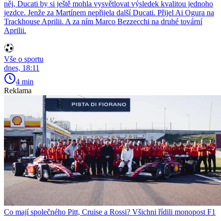
něj, Ducati by si ještě mohla vysvětlovat výsledek kvalitou jednoho
jezdce. Jenže za Martínem nepřijela další Ducati. Přijel Ai Ogura na
Trackhouse Aprilii. A za ním Marco Bezzecchi na druhé tovární
Aprilii.
Vše o sportu
dnes, 18:11
4 min
Reklama
Co mají společného Pitt, Cruise a Rossi? Všichni řídili monopost F1