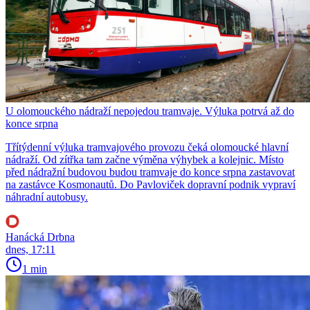
U olomouckého nádraží nepojedou tramvaje. Výluka potrvá až do
konce srpna
Třítýdenní výluka tramvajového provozu čeká olomoucké hlavní
nádraží. Od zítřka tam začne výměna výhybek a kolejnic. Místo
před nádražní budovou budou tramvaje do konce srpna zastavovat
na zastávce Kosmonautů. Do Pavloviček dopravní podnik vypraví
náhradní autobusy.
Hanácká Drbna
dnes, 17:11
1 min