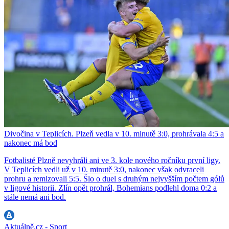
Divočina v Teplicích. Plzeň vedla v 10. minutě 3:0, prohrávala 4:5 a
nakonec má bod
Fotbalisté Plzně nevyhráli ani ve 3. kole nového ročníku první ligy.
V Teplicích vedli už v 10. minutě 3:0, nakonec však odvraceli
prohru a remizovali 5:5. Šlo o duel s druhým nejvyšším počtem gólů
v ligové historii. Zlín opět prohrál, Bohemians podlehl doma 0:2 a
stále nemá ani bod.
Aktuálně.cz - Sport