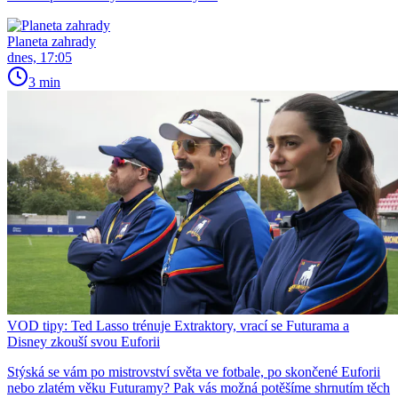
Planeta zahrady
dnes, 17:05
3 min
VOD tipy: Ted Lasso trénuje Extraktory, vrací se Futurama a
Disney zkouší svou Euforii
Stýská se vám po mistrovství světa ve fotbale, po skončené Euforii
nebo zlatém věku Futuramy? Pak vás možná potěšíme shrnutím těch