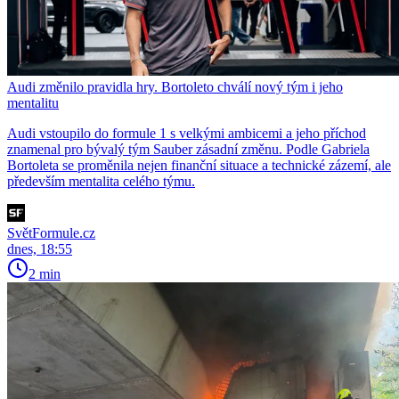
Audi změnilo pravidla hry. Bortoleto chválí nový tým i jeho
mentalitu
Audi vstoupilo do formule 1 s velkými ambicemi a jeho příchod
znamenal pro bývalý tým Sauber zásadní změnu. Podle Gabriela
Bortoleta se proměnila nejen finanční situace a technické zázemí, ale
především mentalita celého týmu.
SvětFormule.cz
dnes, 18:55
2 min