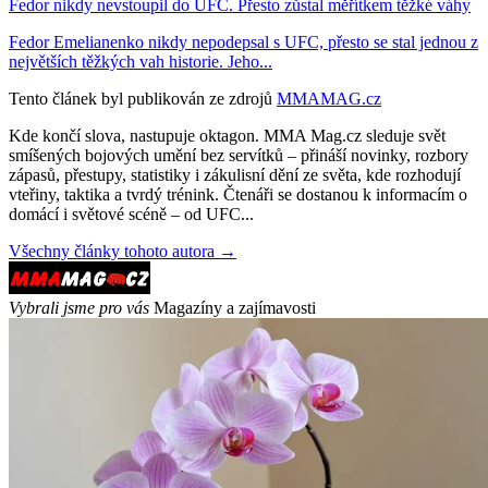
Fedor nikdy nevstoupil do UFC. Přesto zůstal měřítkem těžké váhy
Fedor Emelianenko nikdy nepodepsal s UFC, přesto se stal jednou z
největších těžkých vah historie. Jeho...
Tento článek byl publikován ze zdrojů
MMAMAG.cz
Kde končí slova, nastupuje oktagon. MMA Mag.cz sleduje svět
smíšených bojových umění bez servítků – přináší novinky, rozbory
zápasů, přestupy, statistiky i zákulisní dění ze světa, kde rozhodují
vteřiny, taktika a tvrdý trénink. Čtenáři se dostanou k informacím o
domácí i světové scéně – od UFC...
Všechny články tohoto autora →
Vybrali jsme pro vás
Magazíny a zajímavosti