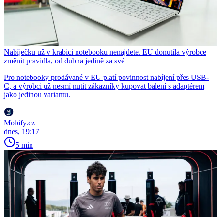
Nabíječku už v krabici notebooku nenajdete. EU donutila výrobce
změnit pravidla, od dubna jedině za své
Pro notebooky prodávané v EU platí povinnost nabíjení přes USB-
C, a výrobci už nesmí nutit zákazníky kupovat balení s adaptérem
jako jedinou variantu.
Mobify.cz
dnes, 19:17
5 min