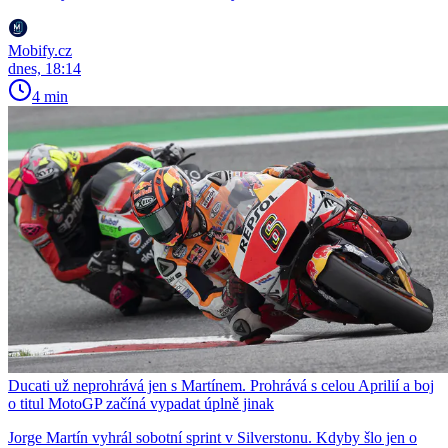
Mobify.cz
dnes, 18:14
4 min
Ducati už neprohrává jen s Martínem. Prohrává s celou Aprilií a boj
o titul MotoGP začíná vypadat úplně jinak
Jorge Martín vyhrál sobotní sprint v Silverstonu. Kdyby šlo jen o