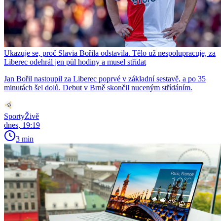
Ukazuje se, proč Slavia Bořila odstavila. Tělo už nespolupracuje, za
Liberec odehrál jen půl hodiny a musel střídat
Jan Bořil nastoupil za Liberec poprvé v základní sestavě, a po 35
minutách šel dolů. Debut v Brně skončil nuceným střídáním.
SportyŽivě
dnes, 19:19
3 min