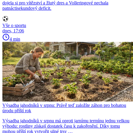
dojela si pro vítězství a žlutý dres a Volleringové nechala
patnáctisekundový deficit.
Vše o sportu
dnes, 17:06
4 min
Výsadba jahodníků v srpnu: Právě teď založíte záhon pro bohatou
úrodu příští rok
Výsadba jahodníků v srpnu má oproti jarnímu termínu jednu velkou
výhodu: rostliny získají dostatek času k zakořenění. Díky tomu
mohou příští rok vytvořit silné trsy …