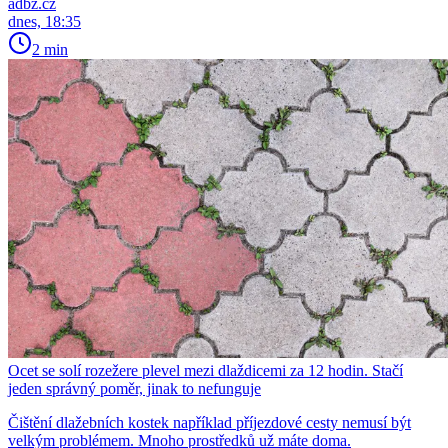
adbz.cz
dnes, 18:35
2 min
Ocet se solí rozežere plevel mezi dlaždicemi za 12 hodin. Stačí
jeden správný poměr, jinak to nefunguje
Čištění dlažebních kostek například příjezdové cesty nemusí být
velkým problémem. Mnoho prostředků už máte doma.