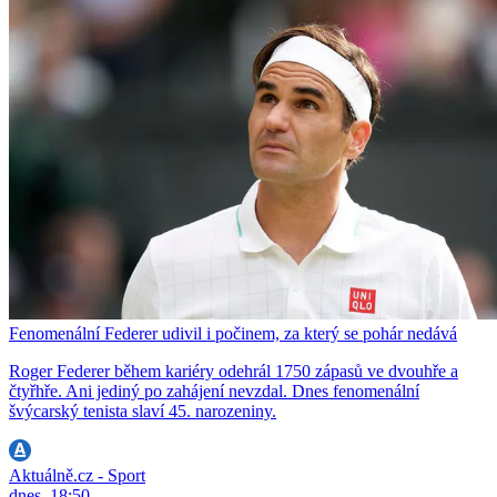
Fenomenální Federer udivil i počinem, za který se pohár nedává
Roger Federer během kariéry odehrál 1750 zápasů ve dvouhře a
čtyřhře. Ani jediný po zahájení nevzdal. Dnes fenomenální
švýcarský tenista slaví 45. narozeniny.
Aktuálně.cz - Sport
dnes, 18:50