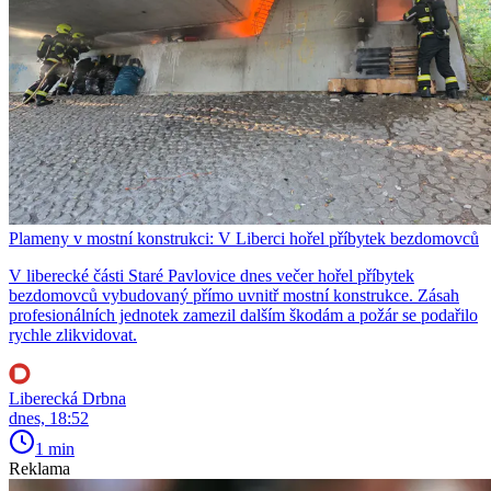
Plameny v mostní konstrukci: V Liberci hořel příbytek bezdomovců
V liberecké části Staré Pavlovice dnes večer hořel příbytek
bezdomovců vybudovaný přímo uvnitř mostní konstrukce. Zásah
profesionálních jednotek zamezil dalším škodám a požár se podařilo
rychle zlikvidovat.
Liberecká Drbna
dnes, 18:52
1 min
Reklama