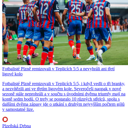
Fotbalisté Plzně remizovali v Teplicích 5:5 a nevyhráli ani třetí
ligové kolo
Fotbalisté Plzně remizovali v Teplicích 5:5, i když vedli o tři branky,
a nezvítězili ani ve třetím ligovém kole. Severočeši naopak v nové
sezoně stále neprohráli a v součtu s úvodními dvěma triumfy mají na
kontě sedm bodů. O trefy se postaralo 10 různých střelců, spolu s
dalšími dvěma zápasy jde o utkání s druhým nejvyšším počtem gólů
v samostatné lize.
Plzeňská Drbna