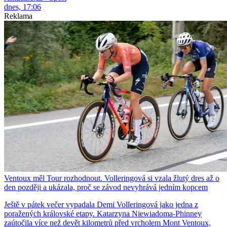
dnes, 17:06
Reklama
Ventoux měl Tour rozhodnout. Volleringová si vzala žlutý dres až o
den později a ukázala, proč se závod nevyhrává jedním kopcem
Ještě v pátek večer vypadala Demi Volleringová jako jedna z
poražených královské etapy. Katarzyna Niewiadoma-Phinney
zaútočila více než devět kilometrů před vrcholem Mont Ventoux,