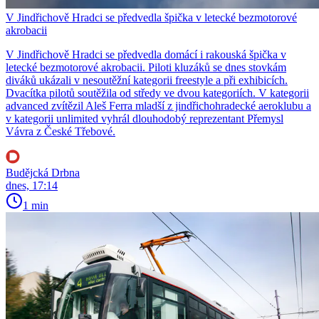
V Jindřichově Hradci se předvedla špička v letecké bezmotorové
akrobacii
V Jindřichově Hradci se předvedla domácí i rakouská špička v
letecké bezmotorové akrobacii. Piloti kluzáků se dnes stovkám
diváků ukázali v nesoutěžní kategorii freestyle a při exhibicích.
Dvacítka pilotů soutěžila od středy ve dvou kategoriích. V kategorii
advanced zvítězil Aleš Ferra mladší z jindřichohradecké aeroklubu a
v kategorii unlimited vyhrál dlouhodobý reprezentant Přemysl
Vávra z České Třebové.
Budějcká Drbna
dnes, 17:14
1 min