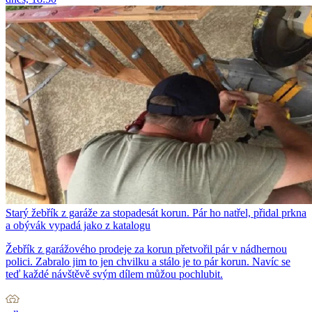
Starý žebřík z garáže za stopadesát korun. Pár ho natřel, přidal prkna
a obývák vypadá jako z katalogu
Žebřík z garážového prodeje za korun přetvořil pár v nádhernou
polici. Zabralo jim to jen chvilku a stálo je to pár korun. Navíc se
teď každé návštěvě svým dílem můžou pochlubit.