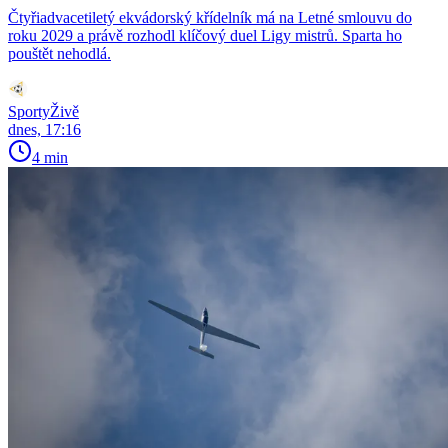
Čtyřiadvacetiletý ekvádorský křídelník má na Letné smlouvu do
roku 2029 a právě rozhodl klíčový duel Ligy mistrů. Sparta ho
pouštět nehodlá.
SportyŽivě
dnes, 17:16
4 min