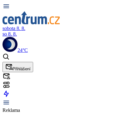
sobota 8. 8.
so 8. 8.
24°C
Přihlášení
Reklama