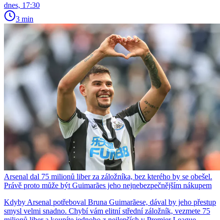
dnes, 17:30
3 min
Arsenal dal 75 milionů liber za záložníka, bez kterého by se obešel.
Právě proto může být Guimarães jeho nejnebezpečnějším nákupem
Kdyby Arsenal potřeboval Bruna Guimarãese, dával by jeho přestup
smysl velmi snadno. Chybí vám elitní střední záložník, vezmete 75
milionů liber a koupíte jednoho z nejlepších v Premier League.