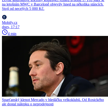
na letošním MWC v Barceloně objevily hned na několika stáncích.
Stojí od necelých 5 000 Kč.
Mobify.cz
dnes, 17:17
4 min
Sparťanský klenot Mercado v hledáčku velkoklubů. Od Rosického
ale dostal nálepku o neprodejnosti