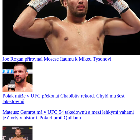
Joe Rogan přirovnal Mosese Itaumu k Mikeu Tysonovi
Polák může v UFC překonat Chabibův rekord. Chybí mu šest
takedownů
Mateusz Gamrot má v UFC 54 takedownů a mezi lehkými vahami
je čtvrtý v historii. Pokud proti Quillanu...