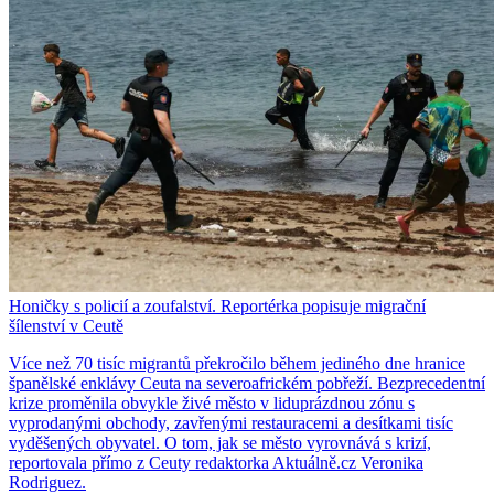
Honičky s policií a zoufalství. Reportérka popisuje migrační
šílenství v Ceutě
Více než 70 tisíc migrantů překročilo během jediného dne hranice
španělské enklávy Ceuta na severoafrickém pobřeží. Bezprecedentní
krize proměnila obvykle živé město v liduprázdnou zónu s
vyprodanými obchody, zavřenými restauracemi a desítkami tisíc
vyděšených obyvatel. O tom, jak se město vyrovnává s krizí,
reportovala přímo z Ceuty redaktorka Aktuálně.cz Veronika
Rodriguez.