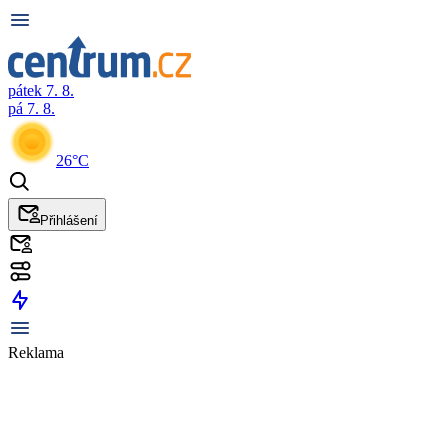
pátek 7. 8.
pá 7. 8.
26°C
Přihlášení
Reklama