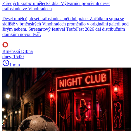
Z šedých krabic umělecká díla. Výtvarníci proměnili deset
trafostanic ve Vinohradech
Deset umělců, deset trafostanic a pět dní práce. Začátkem srpna se
sídliště v brněnských Vinohradech proměnilo v originální galerii pod
širým nebem. Streetartový festival TrafoFest 2026 dal distribučním
domkům novou tvář.
Brněnská Drbna
dnes, 15:00
1 min