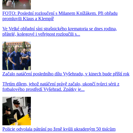
FOTO: Poslední rozloučení s Milanem Knížákem. Při obřadu
promluvili Klaus a Klempíř
Ve Velké obřadní síni strašnického krematoria se dnes rodina,
přátelé, kolegové i veřejnost rozloučili s...
Začalo natáčení posledního dílu Vyšehradu, v kinech bude příští rok
Třetím dílem, jehož natáčení právě začalo, ukončí tvůrci sérii z
fotbalového prostředí Vyšehrad. Zpátky je...
Policie odvolala pátrání po ženě kvůli ukradeným 50 tisícům