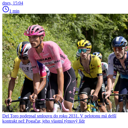
dnes, 15:04
1 min
Del Toro podepsal smlouvu do roku 2031. V pelotonu má delší
kontrakt než Pogačar, jeho vlastní týmový lídr