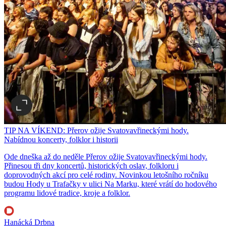
TIP NA VÍKEND: Přerov ožije Svatovavřineckými hody.
Nabídnou koncerty, folklor i historii
Ode dneška až do neděle Přerov ožije Svatovavřineckými hody.
Přinesou tři dny koncertů, historických oslav, folkloru i
doprovodných akcí pro celé rodiny. Novinkou letošního ročníku
budou Hody u Trafačky v ulici Na Marku, které vrátí do hodového
programu lidové tradice, kroje a folklor.
Hanácká Drbna