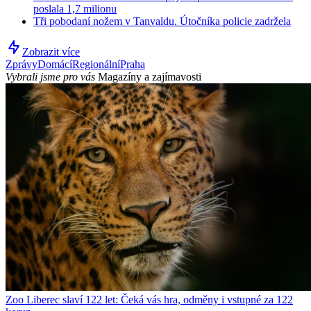
poslala 1,7 milionu
Tři pobodaní nožem v Tanvaldu. Útočníka policie zadržela
Zobrazit více
Zprávy
Domácí
Regionální
Praha
Vybrali jsme pro vás
Magazíny a zajímavosti
Zoo Liberec slaví 122 let: Čeká vás hra, odměny i vstupné za 122