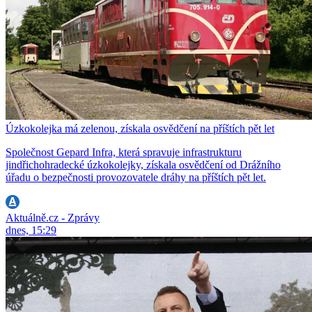
Úzkokolejka má zelenou, získala osvědčení na příštích pět let
Společnost Gepard Infra, která spravuje infrastrukturu
jindřichohradecké úzkokolejky, získala osvědčení od Drážního
úřadu o bezpečnosti provozovatele dráhy na příštích pět let.
Aktuálně.cz - Zprávy
dnes, 15:29