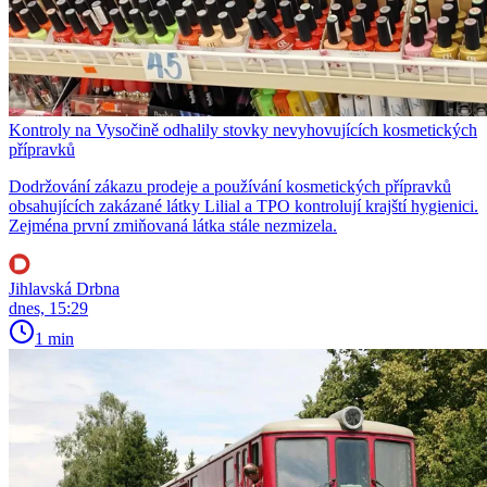
Kontroly na Vysočině odhalily stovky nevyhovujících kosmetických
přípravků
Dodržování zákazu prodeje a používání kosmetických přípravků
obsahujících zakázané látky Lilial a TPO kontrolují krajští hygienici.
Zejména první zmiňovaná látka stále nezmizela.
Jihlavská Drbna
dnes, 15:29
1 min