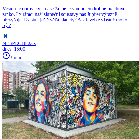
Vesmír je obrovský a naše Země je v něm jen drobné prachové
zrnko. I v rámci naší sluneční soustavy nás Jupiter výrazně
převyšuje. Existují ještě větší planety? A jak velké vlastně mohou
být?
NESPECHEJ.cz
dnes, 15:00
3 min