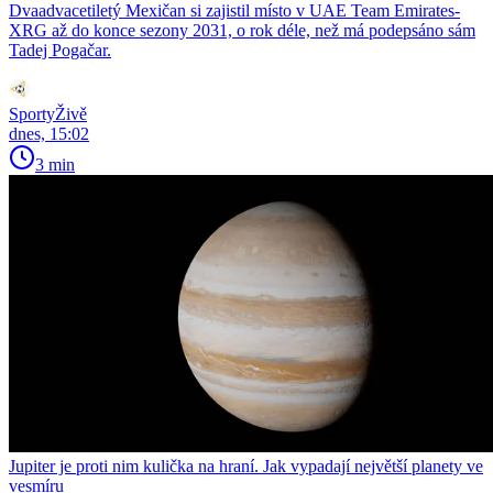
Dvaadvacetiletý Mexičan si zajistil místo v UAE Team Emirates-
XRG až do konce sezony 2031, o rok déle, než má podepsáno sám
Tadej Pogačar.
SportyŽivě
dnes, 15:02
3 min
Jupiter je proti nim kulička na hraní. Jak vypadají největší planety ve
vesmíru