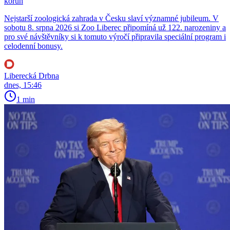
korun
Nejstarší zoologická zahrada v Česku slaví významné jubileum. V
sobotu 8. srpna 2026 si Zoo Liberec připomíná už 122. narozeniny a
pro své návštěvníky si k tomuto výročí připravila speciální program i
celodenní bonusy.
Liberecká Drbna
dnes, 15:46
1 min