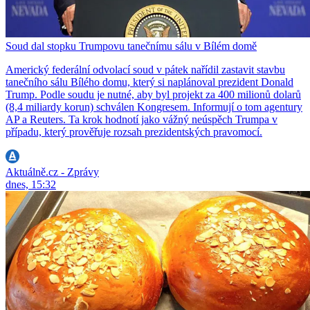
Soud dal stopku Trumpovu tanečnímu sálu v Bílém domě
Americký federální odvolací soud v pátek nařídil zastavit stavbu
tanečního sálu Bílého domu, který si naplánoval prezident Donald
Trump. Podle soudu je nutné, aby byl projekt za 400 milionů dolarů
(8,4 miliardy korun) schválen Kongresem. Informují o tom agentury
AP a Reuters. Ta krok hodnotí jako vážný neúspěch Trumpa v
případu, který prověřuje rozsah prezidentských pravomocí.
Aktuálně.cz - Zprávy
dnes, 15:32