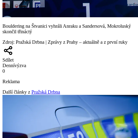
Bouldering na Štvanici vyhráli Anraku a Sandersová, Mokroluský
skončil třináctý
Zdroj
:
Pražská Drbna | Zprávy z Prahy – aktuálně a z první ruky
Sdílet
Denní
výzva
0
Reklama
Další články z
Pražská Drbna