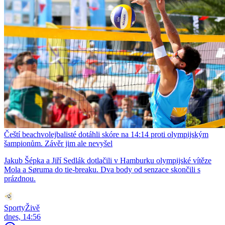
Čeští beachvolejbalisté dotáhli skóre na 14:14 proti olympijským
šampionům. Závěr jim ale nevyšel
Jakub Šépka a Jiří Sedlák dotlačili v Hamburku olympijské vítěze
Mola a Søruma do tie-breaku. Dva body od senzace skončili s
prázdnou.
SportyŽivě
dnes, 14:56