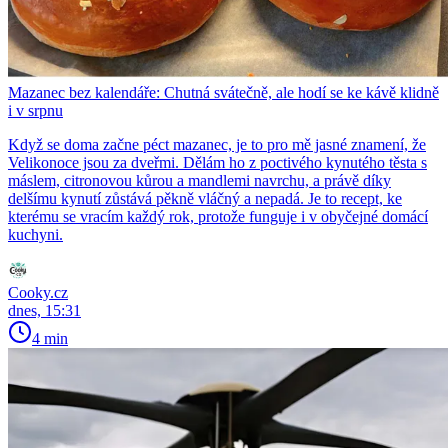
Mazanec bez kalendáře: Chutná svátečně, ale hodí se ke kávě klidně
i v srpnu
Když se doma začne péct mazanec, je to pro mě jasné znamení, že
Velikonoce jsou za dveřmi. Dělám ho z poctivého kynutého těsta s
máslem, citronovou kůrou a mandlemi navrchu, a právě díky
delšímu kynutí zůstává pěkně vláčný a nepadá. Je to recept, ke
kterému se vracím každý rok, protože funguje i v obyčejné domácí
kuchyni.
Cooky.cz
dnes, 15:31
4 min