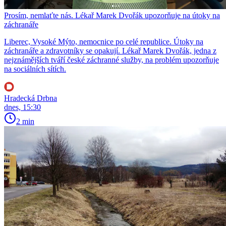
Prosím, nemlaťte nás. Lékař Marek Dvořák upozorňuje na útoky na
záchranáře
Liberec, Vysoké Mýto, nemocnice po celé republice. Útoky na
záchranáře a zdravotníky se opakují. Lékař Marek Dvořák, jedna z
nejznámějších tváří české záchranné služby, na problém upozorňuje
na sociálních sítích.
Hradecká Drbna
dnes, 15:30
2 min