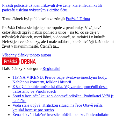
Pražští policisté už identifikovali dvě ženy, které hledali kvůli
padesáti tisícům vybraným z cizího účtu....
Tento článek byl publikován ze zdrojů
Pražská Drbna
Pražská Drbna sleduje tep metropole z první ruky. V záplavě
celostátních zpráv nabízí pohled z ulice – na to, co se děje v
městských částech, mezi lidmi, v dopravě, na radnici i v kultuře.
Neřeší jen velké kauzy, ale i malé události, které utvářejí každodenní
život v hlavním městě. Čtenáři tu...
Všechny články tohoto autora →
Další články z kategorie
Regionální
TIP NA VÍKEND: Přerov ožije Svatovavřineckými hody.
Nabídnou koncerty, folklor i historii
Z šedých krabic umělecká díla. Výtvarníci proměnili deset
trafostanic ve Vinohradech
Soud v korupční kauze v dopravě odložen. Podnikatel Vařil je
na útěku
Voda stále ubývá. Kritickou situaci na řece Otavě řešila
krajská komise pro sucho
Žena si kvůli falešné investici půjčila peníze. Podvodníkům