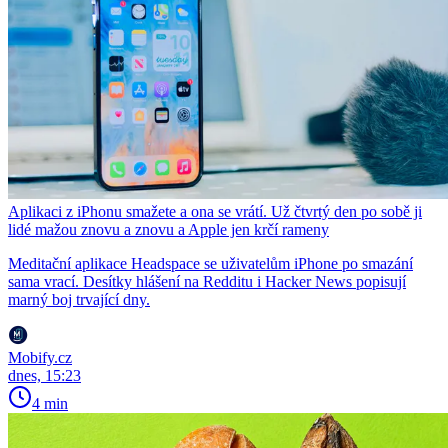
Aplikaci z iPhonu smažete a ona se vrátí. Už čtvrtý den po sobě ji
lidé mažou znovu a znovu a Apple jen krčí rameny
Meditační aplikace Headspace se uživatelům iPhone po smazání
sama vrací. Desítky hlášení na Redditu i Hacker News popisují
marný boj trvající dny.
Mobify.cz
dnes, 15:23
4 min