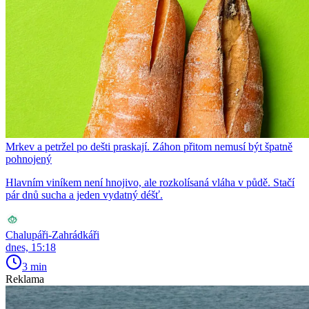
Mrkev a petržel po dešti praskají. Záhon přitom nemusí být špatně
pohnojený
Hlavním viníkem není hnojivo, ale rozkolísaná vláha v půdě. Stačí
pár dnů sucha a jeden vydatný déšť.
Chalupáři-Zahrádkáři
dnes, 15:18
3 min
Reklama