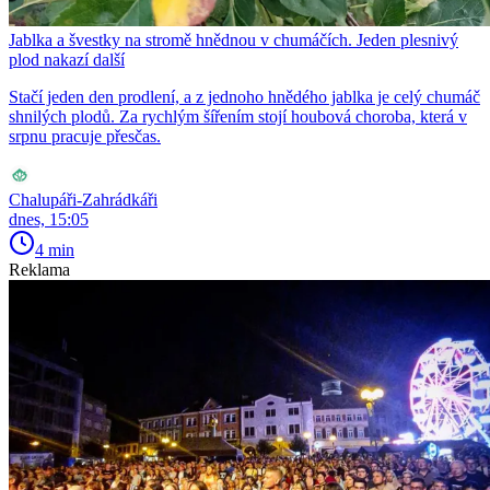
Jablka a švestky na stromě hnědnou v chumáčích. Jeden plesnivý
plod nakazí další
Stačí jeden den prodlení, a z jednoho hnědého jablka je celý chumáč
shnilých plodů. Za rychlým šířením stojí houbová choroba, která v
srpnu pracuje přesčas.
Chalupáři-Zahrádkáři
dnes, 15:05
4 min
Reklama