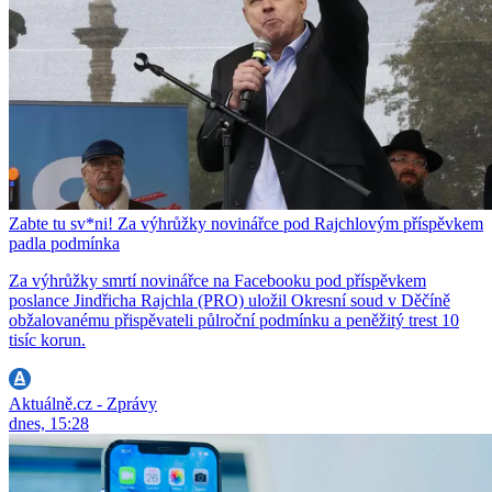
Zabte tu sv*ni! Za výhrůžky novinářce pod Rajchlovým příspěvkem
padla podmínka
Za výhrůžky smrtí novinářce na Facebooku pod příspěvkem
poslance Jindřicha Rajchla (PRO) uložil Okresní soud v Děčíně
obžalovanému přispěvateli půlroční podmínku a peněžitý trest 10
tisíc korun.
Aktuálně.cz - Zprávy
dnes, 15:28