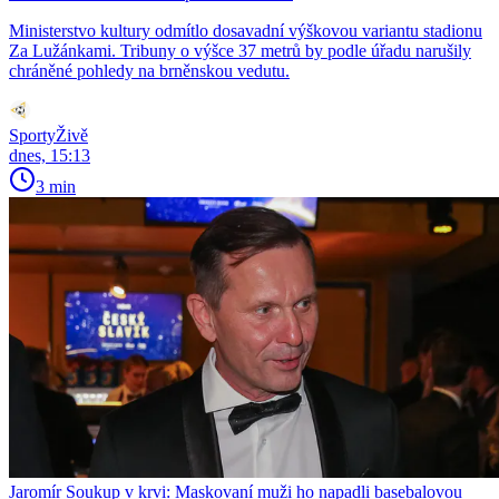
Ministerstvo kultury odmítlo dosavadní výškovou variantu stadionu
Za Lužánkami. Tribuny o výšce 37 metrů by podle úřadu narušily
chráněné pohledy na brněnskou vedutu.
SportyŽivě
dnes, 15:13
3 min
Jaromír Soukup v krvi: Maskovaní muži ho napadli basebalovou