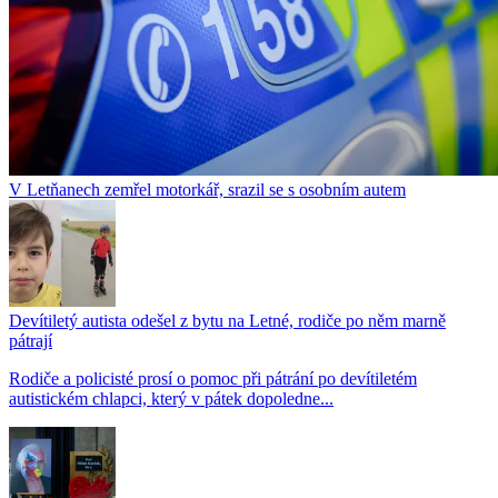
V Letňanech zemřel motorkář, srazil se s osobním autem
Devítiletý autista odešel z bytu na Letné, rodiče po něm marně
pátrají
Rodiče a policisté prosí o pomoc při pátrání po devítiletém
autistickém chlapci, který v pátek dopoledne...