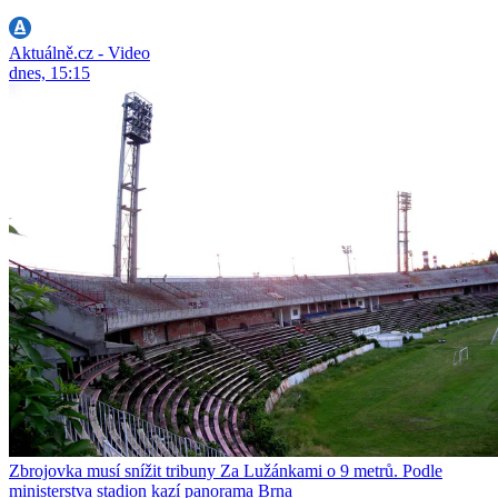
Aktuálně.cz - Video
dnes, 15:15
Zbrojovka musí snížit tribuny Za Lužánkami o 9 metrů. Podle
ministerstva stadion kazí panorama Brna