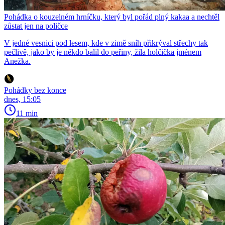
Pohádka o kouzelném hrníčku, který byl pořád plný kakaa a nechtěl
zůstat jen na poličce
V jedné vesnici pod lesem, kde v zimě sníh přikrýval střechy tak
pečlivě, jako by je někdo balil do peřiny, žila holčička jménem
Anežka.
Pohádky bez konce
dnes, 15:05
11 min