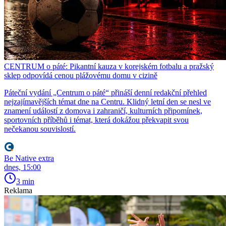
CENTRUM o páté: Pikantní kauza v korejském fotbalu a pražský
sklep odpovídá cenou plážovému domu v cizině
Páteční vydání „Centrum o páté“ přináší denní redakční přehled
nejzajímavějších témat dne na Centru. Klidný letní den se nesl ve
znamení událostí z domova i zahraničí, kulturních připomínek,
sportovních příběhů i témat, která dokážou překvapit svou
nečekanou souvislostí.
Be Native extra
dnes, 15:00
3 min
Reklama