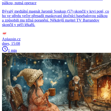
pálkou, nutná operace
Bývalý mediální magnát Jaromír Soukup (57) skončil v krvi poté, co
ho ve středu večer přepadli maskovaní útočníci basebalovou pálkou
a způsobili mu tržná poranění. Někdejší majitel TV Barrandov
skončil v péči lékařů.
Aplausin.cz
dnes, 15:08
1 min