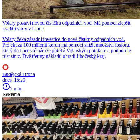
Volary postaví novou čističku odpadních vod. Má pomoci zlepšit
kvalitu vody v Lipně
Volary čeká zásadní investice do nové čistírny odpadních vod.
Projekt za 100 milionů korun má pomoci snížit množství fosforu,
který do lipenské nádrže přitéká Volarským potokem a podporuje
růst sinic. Dvě třetiny nákladů uhradí Jihočeský kraj.
Budějcká Drbna
dnes, 15:29
2 min
Reklama