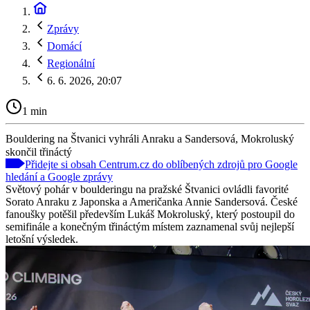
Zprávy
Domácí
Regionální
6. 6. 2026, 20:07
1 min
Bouldering na Štvanici vyhráli Anraku a Sandersová, Mokroluský
skončil třináctý
Přidejte si obsah Centrum.cz do oblíbených zdrojů pro Google
hledání a Google zprávy
Světový pohár v boulderingu na pražské Štvanici ovládli favorité
Sorato Anraku z Japonska a Američanka Annie Sandersová. České
fanoušky potěšil především Lukáš Mokroluský, který postoupil do
semifinále a konečným třináctým místem zaznamenal svůj nejlepší
letošní výsledek.