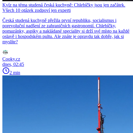
Kvíz na téma studená česká kuchyně: Chlebíčky jsou jen začátek.
Všech 10 otázek zodpoví jen experti
Česká studená kuchyně přežila první republiku, socialismus i
porevoluční nadšení ze zahraničních gastronomií. Chlebíčky,
pomazánky, aspiky a nakládané speciality si drží své místo na každé
oslavě i hospodském pultu. Ale znáte je opravdu tak dobře, jak si
myslíte?
Cooky.cz
dnes, 02:45
2 min