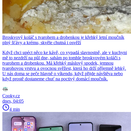
Broskvový koláč s tvarohem a drobenkou je křehký letní moučník
plný šťávy a krému, skvěle chutná i osvěží
Když chci upéct něco ke kávě, co vypadá slavnostně, ale v kuchyni
mě to nezdrží na půl dne, sahám po tomhle broskvovém koláči s
tvarohem a drobenkou. Má křehký máslový spodek, jemnou
tvarohovou vrstvu a ovocnou svěžest, která ho drží příjemně lehký.
U nás doma se peče hlavně o víkendu, když přijde návštěva nebo
když prostě dostaneme chuť na poctivý domácí moučník.
Cooky.cz
dnes, 04:05
4 min