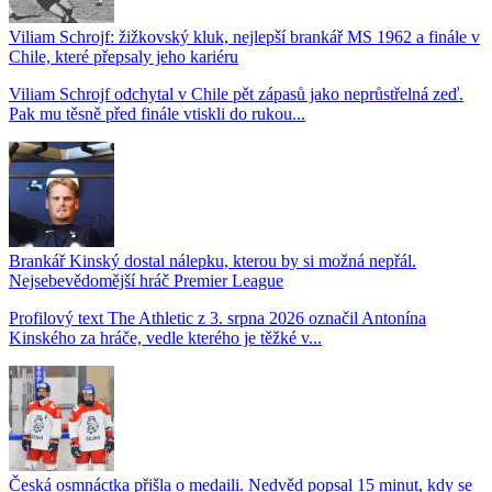
Viliam Schrojf: žižkovský kluk, nejlepší brankář MS 1962 a finále v
Chile, které přepsaly jeho kariéru
Viliam Schrojf odchytal v Chile pět zápasů jako neprůstřelná zeď.
Pak mu těsně před finále vtiskli do rukou...
Brankář Kinský dostal nálepku, kterou by si možná nepřál.
Nejsebevědomější hráč Premier League
Profilový text The Athletic z 3. srpna 2026 označil Antonína
Kinského za hráče, vedle kterého je těžké v...
Česká osmnáctka přišla o medaili. Nedvěd popsal 15 minut, kdy se