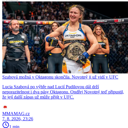
Szabová možná v Oktagonu skončila. Novotný ji už vidí v UFC
Lucia Szabová po výhře nad Lucií Pudilovou dál drží
neporazitelnost i dva pásy Oktagonu. Ondřej Novotný teď připustil,
že její další zápas už může přijít v UFC.
MMAMAG.cz
7. 8. 2026, 23:26
1 min