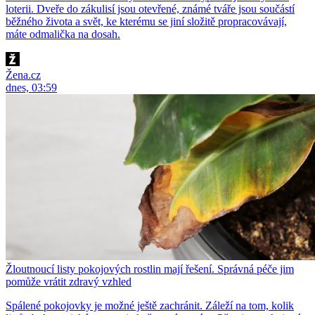
loterii. Dveře do zákulisí jsou otevřené, známé tváře jsou součástí
běžného života a svět, ke kterému se jiní složitě propracovávají,
máte odmalička na dosah.
Žena.cz
dnes, 03:59
Žloutnoucí listy pokojových rostlin mají řešení. Správná péče jim
pomůže vrátit zdravý vzhled
Spálené pokojovky je možné ještě zachránit. Záleží na tom, kolik