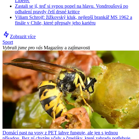
Liberec
Zastali se jí, teď si sypou popel na hlavu. Vondroušová po
odhalení pravdy čelí drsné kritice
Viliam Schrojf: žižkovský kluk, nejlepší brankář MS 1962 a
finále v Chile, které přepsaly jeho kariéru
Zobrazit více
Sport
Vybrali jsme pro vás
Magazíny a zajímavosti
Domácí past na vosy z PET lahve funguje, ale jen s jednou
přísadou. Bez ní chytáte včely a čmeláky, které zahrada potřebuje