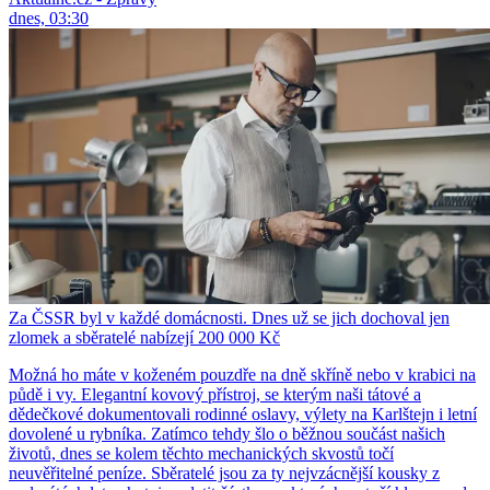
dnes, 03:30
Za ČSSR byl v každé domácnosti. Dnes už se jich dochoval jen
zlomek a sběratelé nabízejí 200 000 Kč
Možná ho máte v koženém pouzdře na dně skříně nebo v krabici na
půdě i vy. Elegantní kovový přístroj, se kterým naši tátové a
dědečkové dokumentovali rodinné oslavy, výlety na Karlštejn i letní
dovolené u rybníka. Zatímco tehdy šlo o běžnou součást našich
životů, dnes se kolem těchto mechanických skvostů točí
neuvěřitelné peníze. Sběratelé jsou za ty nejvzácnější kousky z