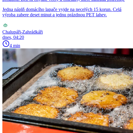
Jedna náplň domácího lapače vyjde na necelých 15 korun. Celá
výroba zabere deset minut a jednu prázdnou PET lahev.
Chalupáři-Zahrádkáři
dnes, 04:20
4 min