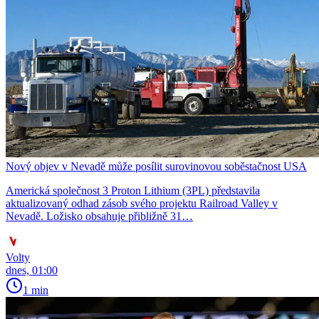
Nový objev v Nevadě může posílit surovinovou soběstačnost USA
Americká společnost 3 Proton Lithium (3PL) představila
aktualizovaný odhad zásob svého projektu Railroad Valley v
Nevadě. Ložisko obsahuje přibližně 31…
Volty
dnes, 01:00
1 min