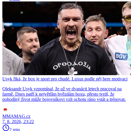
Usyk říká, že box je sport pro chudé. Luxus podle něj bere motivaci
Oleksandr Usyk vzpomínal, že už ve dvanácti letech pracoval na
farmě. Dnes patří k největším hvězdám boxu, přesto tvrdí, že
pohodlný život může bojovníkovi vzít ochotu ráno vstát a trénovat.
MMAMAG.cz
7. 8. 2026, 23:22
2 min