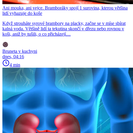
Ani mouka, ani vejce. Bramboráky spojí 1 surovina, kterou většina
lidí vyhazuje do koše
Když strouháte syrové brambory na placky, začne se v míse sbírat
kalná voda. Většině lidí ta tekutina skončí v dřezu nebo rovnou v
koši, aniž by tušili, o co přicházejí....
Bruneta v kuchyni
dnes, 04:16
4 min