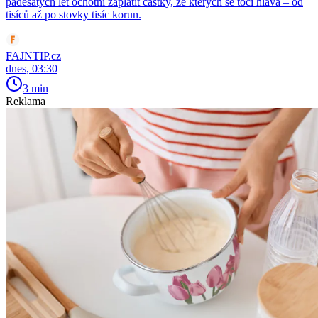
padesátých let ochotni zaplatit částky, ze kterých se točí hlava – od
tisíců až po stovky tisíc korun.
FAJNTIP.cz
dnes, 03:30
3 min
Reklama