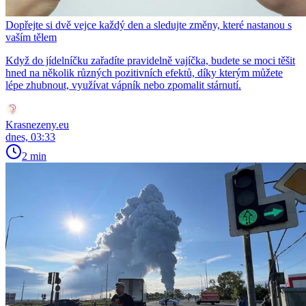
Dopřejte si dvě vejce každý den a sledujte změny, které nastanou s
vaším tělem
Když do jídelníčku zařadíte pravidelně vajíčka, budete se moci těšit
hned na několik různých pozitivních efektů, díky kterým můžete
lépe zhubnout, využívat vápník nebo zpomalit stárnutí.
Krasnezeny.eu
dnes, 03:33
2 min