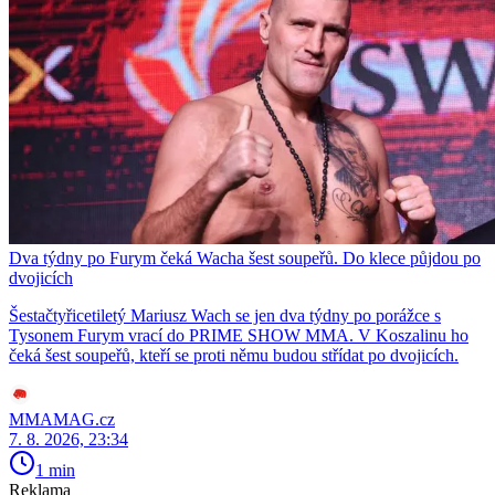
Dva týdny po Furym čeká Wacha šest soupeřů. Do klece půjdou po
dvojicích
Šestačtyřicetiletý Mariusz Wach se jen dva týdny po porážce s
Tysonem Furym vrací do PRIME SHOW MMA. V Koszalinu ho
čeká šest soupeřů, kteří se proti němu budou střídat po dvojicích.
MMAMAG.cz
7. 8. 2026, 23:34
1 min
Reklama