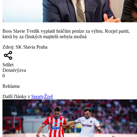
Boss Slavie Tvrdík vyplatil hráčům peníze za výhru. Rozjel partii,
která by za čínských majitelů nebyla možná
Zdroj
:
SK Slavia Praha
Sdílet
Denní
výzva
0
Reklama
Další články z
SportyŽivě