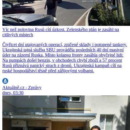
Víc než polovina Rusů cítí úzkost. Zelenského plán je zasáhl na
citlivých místech
Čtyřicet dní utajovaných operací, zničené sklady i potopené tankery.
Ukrajinská tajná služba SBU prováděla posledních 40 dní masivní
úder na zázemí Ruska. Místo kolapsu fronty zasáhla obyčejné lidi:
Na pumpách došel benzin, v obchodech chybí zboží a 57 procent
Rusů přiznává panický strach z dronů. Ukrajinská kampaň cílí na
ruské hospodářství těsně před zářijovými volbami.
Aktuálně.cz - Zprávy
dnes, 03:30