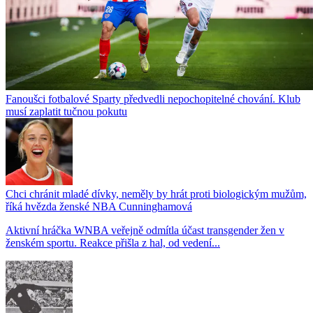
Fanoušci fotbalové Sparty předvedli nepochopitelné chování. Klub
musí zaplatit tučnou pokutu
Chci chránit mladé dívky, neměly by hrát proti biologickým mužům,
říká hvězda ženské NBA Cunninghamová
Aktivní hráčka WNBA veřejně odmítla účast transgender žen v
ženském sportu. Reakce přišla z hal, od vedení...