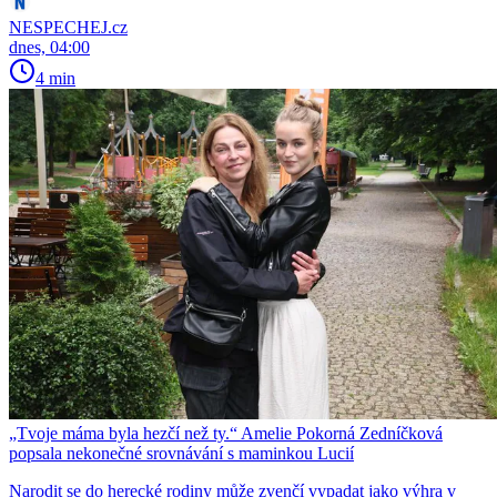
NESPECHEJ.cz
dnes, 04:00
4 min
„Tvoje máma byla hezčí než ty.“ Amelie Pokorná Zedníčková
popsala nekonečné srovnávání s maminkou Lucií
Narodit se do herecké rodiny může zvenčí vypadat jako výhra v