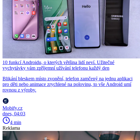
10 funkcí Androidu, o kterých většina lidí neví. Užitečné
vychytávky vám zpříjemní užívání telefonu každý den
Blikání bleskem místo zvonění, telefon zamčený na jednu aplikaci
pro děti nebo animace zrychlené na polovinu, to vše Android umí
rovnou z výroby.
Mobify.cz
dnes, 04:03
4 min
Reklama