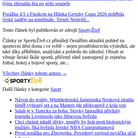
týmu zhroutila hra po gólu soupeře
Porážka 4:5 s Finskem na Hlinka Gretzky Cupu 2026 pohřbila
české naděje na semifinále. Trenér Nedvěd...
Tento článek byl publikován ze zdrojů
SportyŽivě
Články ze SportyŽivě.cz přinášejí čtenářům aktuální pohled na
sportovní dění doma i ve světě – nejen prostřednictvím výsledků, ale
také díky příběhům, analýzám a pohledu do zákulisí. Obsah se
věnuje široké škále sportů, přičemž silně zastoupený je zejména
fotbal, hokej a bojové sporty, ale...
Všechny články tohoto autora →
Další články z kategorie
Sport
Návrat do reality. Wimbledonská šampionka Nosková ztratila
téměř vyhraný set a na Masters jde překvapivě z kola ven
Salah je v Turecku za boha. Stovky fanoušků přivítaly
legendu Liverpoolu jako filmovou hvězdu
Chci chránit mladé dívky, neměly by hrát proti biologickým
mužům, říká hvězda ženské NBA Cunninghamová
První porážka pro Zbrojovku. Povedený rozjezd nováčka uťal