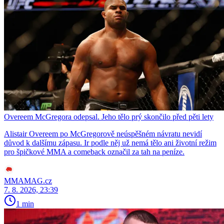
Overeem McGregora odepsal. Jeho tělo prý skončilo před pěti lety
Alistair Overeem po McGregorově neúspěšném návratu nevidí
důvod k dalšímu zápasu. Ir podle něj už nemá tělo ani životní režim
pro špičkové MMA a comeback označil za tah na peníze.
MMAMAG.cz
7. 8. 2026, 23:39
1 min