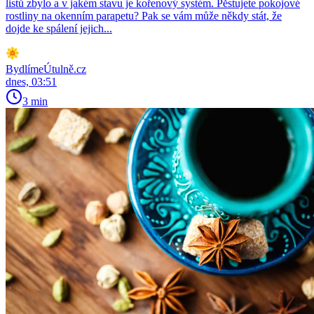
listů zbylo a v jakém stavu je kořenový systém. Pěstujete pokojové
rostliny na okenním parapetu? Pak se vám může někdy stát, že
dojde ke spálení jejich...
BydlímeÚtulně.cz
dnes, 03:51
3 min