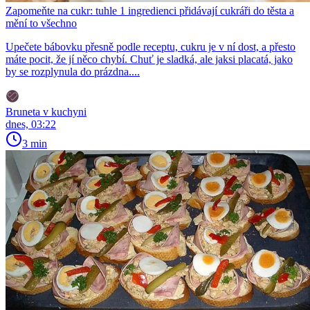
Zapomeňte na cukr: tuhle 1 ingredienci přidávají cukráři do těsta a
mění to všechno
Upečete bábovku přesně podle receptu, cukru je v ní dost, a přesto
máte pocit, že jí něco chybí. Chuť je sladká, ale jaksi placatá, jako
by se rozplynula do prázdna....
Bruneta v kuchyni
dnes, 03:22
3 min