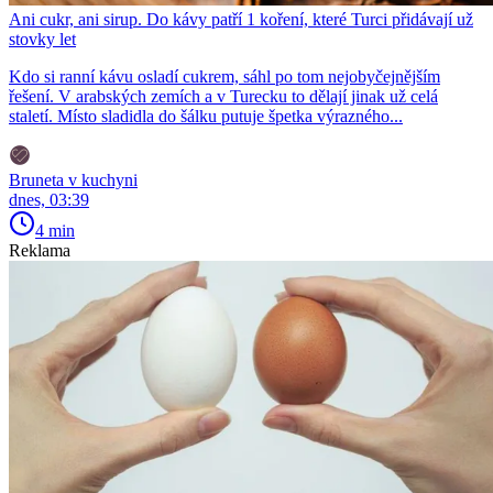
Ani cukr, ani sirup. Do kávy patří 1 koření, které Turci přidávají už
stovky let
Kdo si ranní kávu osladí cukrem, sáhl po tom nejobyčejnějším
řešení. V arabských zemích a v Turecku to dělají jinak už celá
staletí. Místo sladidla do šálku putuje špetka výrazného...
Bruneta v kuchyni
dnes, 03:39
4 min
Reklama