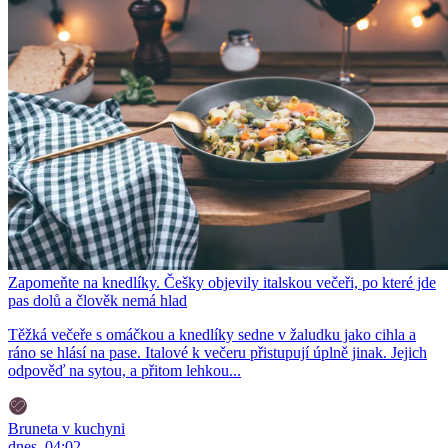
Zapomeňte na knedlíky. Češky objevily italskou večeři, po které jde
pas dolů a člověk nemá hlad
Těžká večeře s omáčkou a knedlíky sedne v žaludku jako cihla a
ráno se hlásí na pase. Italové k večeru přistupují úplně jinak. Jejich
odpověď na sytou, a přitom lehkou...
Bruneta v kuchyni
dnes, 04:02