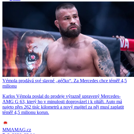
Vémola prodává své slavné „géčko“. Za Mercedes chce téměř 4,5
milionu
Karlos Vémola poslal do prodeje výrazně upravený Mercedes-
AMG G 63, který ho v minulosti doprovázel i k oltáři. Auto má
najeto přes 262 tisíc kilometrů a nový majitel za něj musí zaplatit
téměř 4,5 milionu korun.
MMAMAG.cz