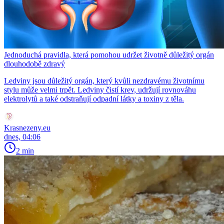
Jednoduchá pravidla, která pomohou udržet životně důležitý orgán
dlouhodobě zdravý
Ledviny jsou důležitý orgán, který kvůli nezdravému životnímu
stylu může velmi trpět. Ledviny čistí krev, udržují rovnováhu
elektrolytů a také odstraňují odpadní látky a toxiny z těla.
Krasnezeny.eu
dnes, 04:06
2 min