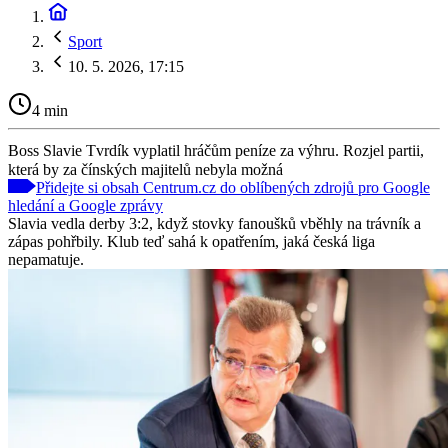
Sport
10. 5. 2026, 17:15
4 min
Boss Slavie Tvrdík vyplatil hráčům peníze za výhru. Rozjel partii,
která by za čínských majitelů nebyla možná
Přidejte si obsah Centrum.cz do oblíbených zdrojů pro Google
hledání a Google zprávy
Slavia vedla derby 3:2, když stovky fanoušků vběhly na trávník a
zápas pohřbily. Klub teď sahá k opatřením, jaká česká liga
nepamatuje.