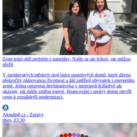
Zemi trápí obří problém s paneláky. Našlo se ale řešení, jak můžou
přežít
V moldavských městech stojí tisíce panelových domů, které dávno
překročily plánovanou životnost a dál zatěžují obyvatele i energetiku
země. Jedna opravená devítipatrovka v metropoli Kišiněvě ale
ukazuje, jak může změna topení, financování i správy domu otevřít
cestu k rozsáhlejší modernizaci.
Aktuálně.cz - Zprávy
dnes, 03:30