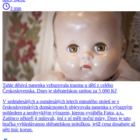
3 min
Tahle děsivá panenka vzbuzovala trauma u dětí z celého
Československa. Dnes je sběratelskou raritou za 5 000 Kč
V sedmdesátých a osmdesátých letech minulého století se v
československých domácnostech objevovala panenka s výrazným
pohledem a neobvyklým výrazem, kterou vyráběla Fatra, a.s..
Zatímco někteří ji milovali, jiní z ní měli noční můry. Dnes je tato
hračka vyhledávanou sběratelskou položkou, jejíž cena dosahuje až
pěti tisíc korun.