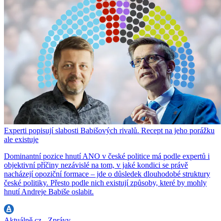
Experti popisují slabosti Babišových rivalů. Recept na jeho porážku
ale existuje
Dominantní pozice hnutí ANO v české politice má podle expertů i
objektivní příčiny nezávislé na tom, v jaké kondici se právě
nacházejí opoziční formace – jde o důsledek dlouhodobé struktury
české politiky. Přesto podle nich existují způsoby, které by mohly
hnutí Andreje Babiše oslabit.
Aktuálně.cz - Zprávy