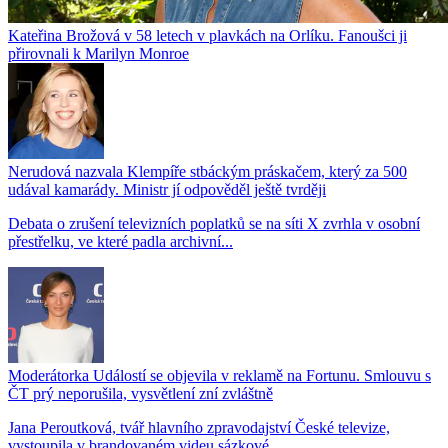
Kateřina Brožová v 58 letech v plavkách na Orlíku. Fanoušci ji
přirovnali k Marilyn Monroe
Nerudová nazvala Klempíře stbáckým práskačem, který za 500
udával kamarády. Ministr jí odpověděl ještě tvrději
Debata o zrušení televizních poplatků se na síti X zvrhla v osobní
přestřelku, ve které padla archivní...
Moderátorka Událostí se objevila v reklamě na Fortunu. Smlouvu s
ČT prý neporušila, vysvětlení zní zvláštně
Jana Peroutková, tvář hlavního zpravodajství České televize,
vystoupila v brandovaném videu sázkové...