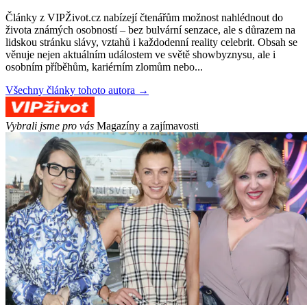
Články z VIPŽivot.cz nabízejí čtenářům možnost nahlédnout do
života známých osobností – bez bulvární senzace, ale s důrazem na
lidskou stránku slávy, vztahů i každodenní reality celebrit. Obsah se
věnuje nejen aktuálním událostem ve světě showbyznysu, ale i
osobním příběhům, kariérním zlomům nebo...
Všechny články tohoto autora →
Vybrali jsme pro vás
Magazíny a zajímavosti