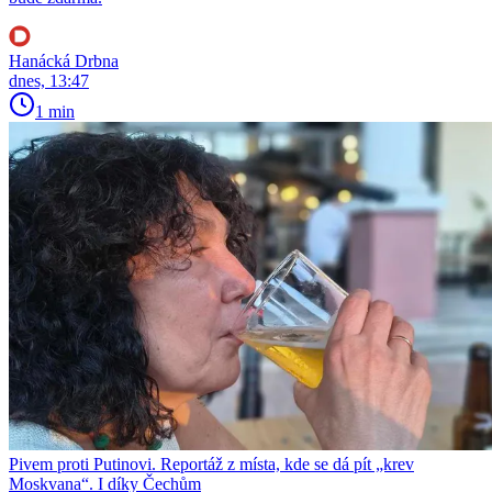
Hanácká Drbna
dnes, 13:47
1 min
Pivem proti Putinovi. Reportáž z místa, kde se dá pít „krev
Moskvana“. I díky Čechům