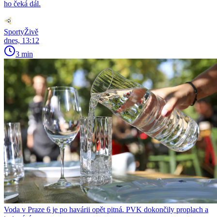
ho čeká dál.
SportyŽivě
dnes, 13:12
3 min
Voda v Praze 6 je po havárii opět pitná. PVK dokončily proplach a