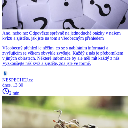
Ano, nebo ne: Odpovězte správně na jednoduché otázky v našem
kvízu a zjistěte, jak jste na tom s všeobecným přehledem
Všeobecný přehled je něčím, co se s nabíráním informací a
zvyšujícím se věkem obvykle zvyšuje. Každý z nás je přeborníkem
v jiných oblastech. Některé informace by ale měl mít každý z nás.
Vyzkoušejte náš kvíz a zjistěte, zda jste ve formě.
NESPECHEJ.cz
dnes, 13:30
2 min