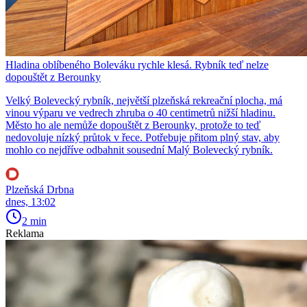
Hladina oblíbeného Boleváku rychle klesá. Rybník teď nelze
dopouštět z Berounky
Velký Bolevecký rybník, největší plzeňská rekreační plocha, má
vinou výparu ve vedrech zhruba o 40 centimetrů nižší hladinu.
Město ho ale nemůže dopouštět z Berounky, protože to teď
nedovoluje nízký průtok v řece. Potřebuje přitom plný stav, aby
mohlo co nejdříve odbahnit sousední Malý Bolevecký rybník.
Plzeňská Drbna
dnes, 13:02
2 min
Reklama