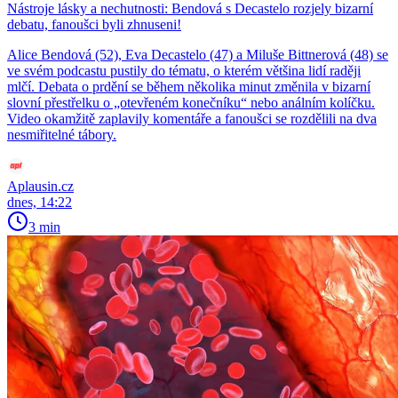
Nástroje lásky a nechutnosti: Bendová s Decastelo rozjely bizarní
debatu, fanoušci byli zhnuseni!
Alice Bendová (52), Eva Decastelo (47) a Miluše Bittnerová (48) se
ve svém podcastu pustily do tématu, o kterém většina lidí raději
mlčí. Debata o prdění se během několika minut změnila v bizarní
slovní přestřelku o „otevřeném konečníku“ nebo análním kolíčku.
Video okamžitě zaplavily komentáře a fanoušci se rozdělili na dva
nesmiřitelné tábory.
Aplausin.cz
dnes, 14:22
3 min