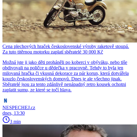
Cena plechových hraček československé výroby raketově stoupá.
Za tuto titěrnou motorku zaplatí sběratelé 30 000 Kč
Možná jste ji jako děti proháněli po koberci v obýváku, nebo tiše
obdivovali na poličce u dědečka v pracovně. Tehdy to byla jen
milovaná hračka či vkusná dekorace za pár korun, která dotvářela
kouzlo československých domovů. Dnes je ale všechno jinak.
Sběratelé jsou za tento zdánlivě nenápadný retro kousek ochotni
zaplatit sumu, ze které se točí hlava.
NESPECHEJ.cz
dnes, 13:30
3 min