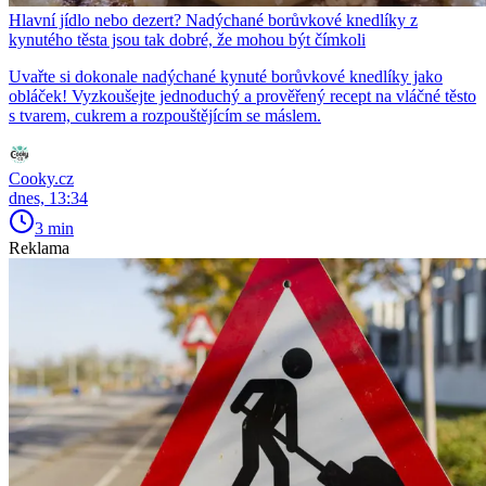
Hlavní jídlo nebo dezert? Nadýchané borůvkové knedlíky z
kynutého těsta jsou tak dobré, že mohou být čímkoli
Uvařte si dokonale nadýchané kynuté borůvkové knedlíky jako
obláček! Vyzkoušejte jednoduchý a prověřený recept na vláčné těsto
s tvarem, cukrem a rozpouštějícím se máslem.
Cooky.cz
dnes, 13:34
3 min
Reklama