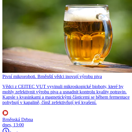
Pivní mikroroboti. Brněnští vědci inovují výrobu piva
Vědci z CEITEC VUT vyvinuli mikroskopické bioboty, které by
mohly zefektivnit výrobu piva a usnadnit kontrolu kvality potravin.
Kapsle s kvasinkami a magnetickými částicemi se během fermentace
pohybují v kapalině, čímž zefektivňují její kvašení.
Brněnská Drbna
dnes, 13:00