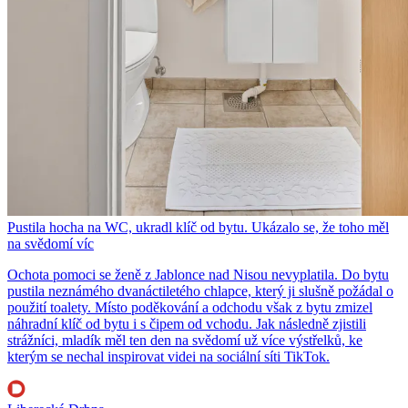
Pustila hocha na WC, ukradl klíč od bytu. Ukázalo se, že toho měl
na svědomí víc
Ochota pomoci se ženě z Jablonce nad Nisou nevyplatila. Do bytu
pustila neznámého dvanáctiletého chlapce, který ji slušně požádal o
použití toalety. Místo poděkování a odchodu však z bytu zmizel
náhradní klíč od bytu i s čipem od vchodu. Jak následně zjistili
strážníci, mladík měl ten den na svědomí už více výstřelků, ke
kterým se nechal inspirovat videi na sociální síti TikTok.