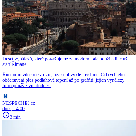
Deset vynálezů, které považujeme za moderní, ale používali je už
staří Římané
Římanům vděčíme za víc, než si obvykle myslíme. Od rychlého
občerstvení přes podlahové topení až po graffiti, jejich vynálezy
formují náš život dodnes.
NESPECHEJ.cz
dnes, 14:00
3 min