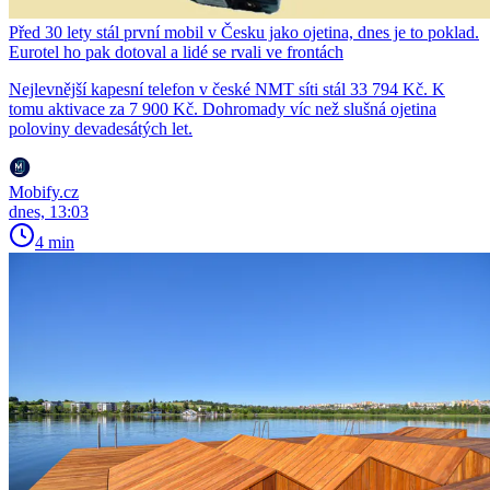
Před 30 lety stál první mobil v Česku jako ojetina, dnes je to poklad.
Eurotel ho pak dotoval a lidé se rvali ve frontách
Nejlevnější kapesní telefon v české NMT síti stál 33 794 Kč. K
tomu aktivace za 7 900 Kč. Dohromady víc než slušná ojetina
poloviny devadesátých let.
Mobify.cz
dnes, 13:03
4 min