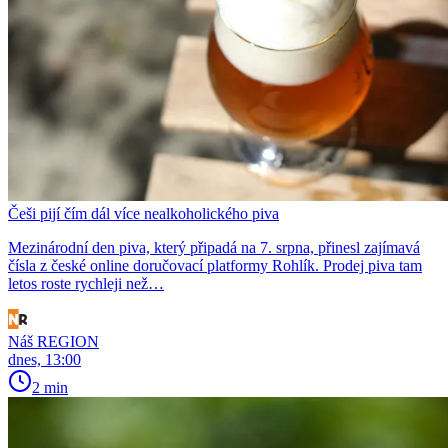
Češi pijí čím dál více nealkoholického piva
Mezinárodní den piva, který připadá na 7. srpna, přinesl zajímavá
čísla z české online doručovací platformy Rohlík. Prodej piva tam
letos roste rychleji než…
Náš REGION
dnes, 13:00
2 min