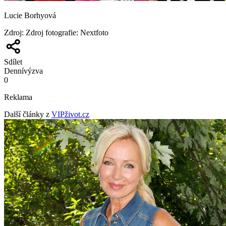
Lucie Borhyová
Zdroj
:
Zdroj fotografie: Nextfoto
Sdílet
Denní
výzva
0
Reklama
Další články z
VIPživot.cz