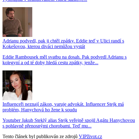
Adrianu podvedl, pak ji chtěl zpátky. Eddie teď v Ulici randí s
Kokešovou, kterou diváci nemůžou vystát
Eddie Rambousek měl svatbu na dosah. Pak podvedl Adrianu s
kolegyní a od té doby hledá cestu zpátky, jenže...
Influenceři neznají zákon, varuje advokát. Influencer Stejk má
problém, Hanychová ho žene k soudu
Youtuber Jakub Steklý alias Stejk veřejně spojil Agátu Hanychovou
s pohlavně přenosnými chorobami. Teď mu...
Tento článek byl publikován ze zdrojů
VIPživot.cz