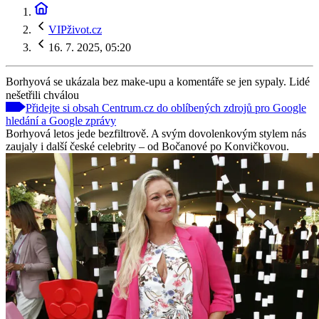
VIPživot.cz
16. 7. 2025, 05:20
Borhyová se ukázala bez make-upu a komentáře se jen sypaly. Lidé
nešetřili chválou
Přidejte si obsah Centrum.cz do oblíbených zdrojů pro Google
hledání a Google zprávy
Borhyová letos jede bezfiltrově. A svým dovolenkovým stylem nás
zaujaly i další české celebrity – od Bočanové po Konvičkovou.