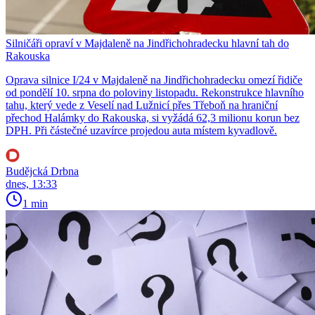
Silničáři opraví v Majdaleně na Jindřichohradecku hlavní tah do
Rakouska
Oprava silnice I/24 v Majdaleně na Jindřichohradecku omezí řidiče
od pondělí 10. srpna do poloviny listopadu. Rekonstrukce hlavního
tahu, který vede z Veselí nad Lužnicí přes Třeboň na hraniční
přechod Halámky do Rakouska, si vyžádá 62,3 milionu korun bez
DPH. Při částečné uzavírce projedou auta místem kyvadlově.
Budějcká Drbna
dnes, 13:33
1 min