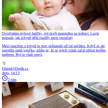
Dvojčatům stylové šatičky, její dceři magnetku na lednici. Lucie
popsala, jak tchyně dělá rozdíly mezi vnoučaty
Mezi snachou a tchyní to moc neklapalo už od začátku. Když se ale
narodila malá vnučka, zdálo se, že se jejich vztah začal ubírat lepším
směrem. Byl to však omyl.
DámskýDeník.cz
dnes, 14:13
2 min