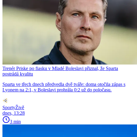
Trenér Priske po fiasku v Mladé Boleslavi přiznal, že Sparta
postrádá kvalitu
Sparta ve třech dnech předvedla dvě tváře: doma otočila zápas s
Lyonem na 2:1, v Boleslavi prohrála 0:2 už do poločasu.
SportyŽivě
dnes, 13:28
3 min