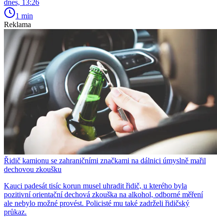
dnes, 13:26
1 min
Reklama
Řidič kamionu se zahraničními značkami na dálnici úmyslně mařil
dechovou zkoušku
Kauci padesát tisíc korun musel uhradit řidič, u kterého byla
pozitivní orientační dechová zkouška na alkohol, odborné měření
ale nebylo možné provést. Policisté mu také zadrželi řidičský
průkaz.