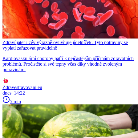
Zdraví jater i cév výrazně ovlivňuje jídelníček. Tyto potraviny se
vyplatí zařazovat pravidelně
Kardiovaskulární choroby patří k nejčastějším příčinám zdravotních
problémů. Pročistěte si své tepny včas díky vhodně zvoleným
potravinám.
Zdravestravovani.eu
dnes, 14:22
5 min