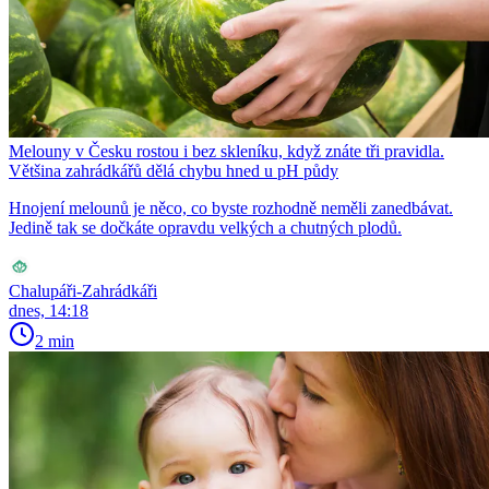
Melouny v Česku rostou i bez skleníku, když znáte tři pravidla.
Většina zahrádkářů dělá chybu hned u pH půdy
Hnojení melounů je něco, co byste rozhodně neměli zanedbávat.
Jedině tak se dočkáte opravdu velkých a chutných plodů.
Chalupáři-Zahrádkáři
dnes, 14:18
2 min