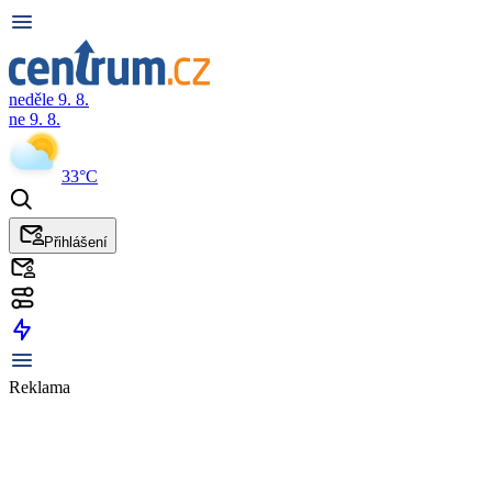
neděle 9. 8.
ne 9. 8.
33°C
Přihlášení
Reklama