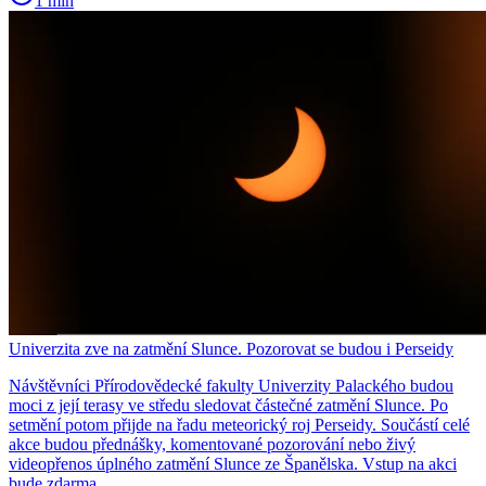
1 min
Univerzita zve na zatmění Slunce. Pozorovat se budou i Perseidy
Návštěvníci Přírodovědecké fakulty Univerzity Palackého budou
moci z její terasy ve středu sledovat částečné zatmění Slunce. Po
setmění potom přijde na řadu meteorický roj Perseidy. Součástí celé
akce budou přednášky, komentované pozorování nebo živý
videopřenos úplného zatmění Slunce ze Španělska. Vstup na akci
bude zdarma.