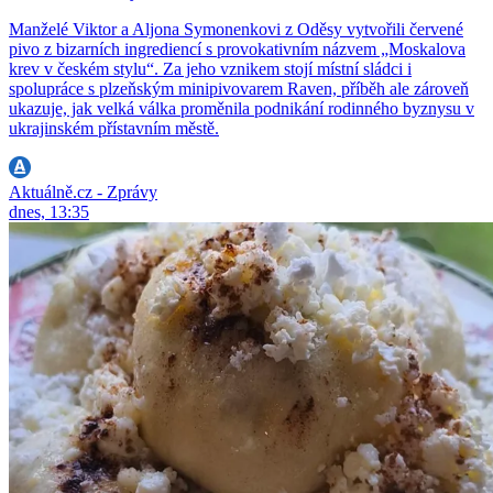
Manželé Viktor a Aljona Symonenkovi z Oděsy vytvořili červené
pivo z bizarních ingrediencí s provokativním názvem „Moskalova
krev v českém stylu“. Za jeho vznikem stojí místní sládci i
spolupráce s plzeňským minipivovarem Raven, příběh ale zároveň
ukazuje, jak velká válka proměnila podnikání rodinného byznysu v
ukrajinském přístavním městě.
Aktuálně.cz - Zprávy
dnes, 13:35