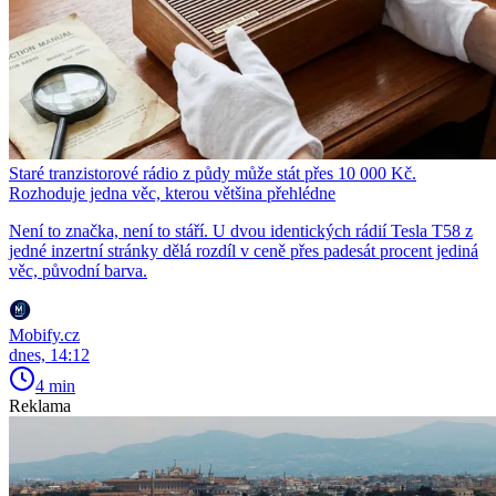
Staré tranzistorové rádio z půdy může stát přes 10 000 Kč.
Rozhoduje jedna věc, kterou většina přehlédne
Není to značka, není to stáří. U dvou identických rádií Tesla T58 z
jedné inzertní stránky dělá rozdíl v ceně přes padesát procent jediná
věc, původní barva.
Mobify.cz
dnes, 14:12
4 min
Reklama