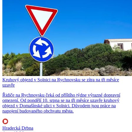
Kruhový objezd v Solnici na Rychnovsku se zítra na tři měsíce
uzavře
Řidiče na Rychnovsku čeká od příštího týdne výrazné dopravní
omezení. Od pondělí 10. srpna se na tři měsíce uzavře kruhový
objezd v Domašínské ulici v Solnici. Důvodem jsou práce na
napojení budovaného obchvatu města.
Hradecká Drbna