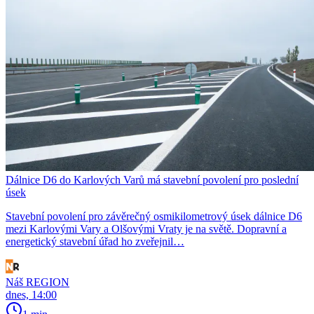
Dálnice D6 do Karlových Varů má stavební povolení pro poslední
úsek
Stavební povolení pro závěrečný osmikilometrový úsek dálnice D6
mezi Karlovými Vary a Olšovými Vraty je na světě. Dopravní a
energetický stavební úřad ho zveřejnil…
Náš REGION
dnes, 14:00