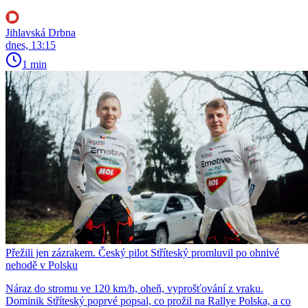
Jihlavská Drbna
dnes, 13:15
1 min
Přežili jen zázrakem. Český pilot Stříteský promluvil po ohnivé
nehodě v Polsku
Náraz do stromu ve 120 km/h, oheň, vyprošťování z vraku.
Dominik Stříteský poprvé popsal, co prožil na Rallye Polska, a co