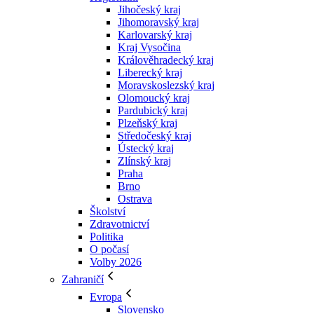
Jihočeský kraj
Jihomoravský kraj
Karlovarský kraj
Kraj Vysočina
Králověhradecký kraj
Liberecký kraj
Moravskoslezský kraj
Olomoucký kraj
Pardubický kraj
Plzeňský kraj
Středočeský kraj
Ústecký kraj
Zlínský kraj
Praha
Brno
Ostrava
Školství
Zdravotnictví
Politika
O počasí
Volby 2026
Zahraničí
Evropa
Slovensko