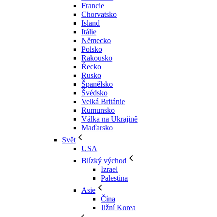
Francie
Chorvatsko
Island
Itálie
Německo
Polsko
Rakousko
Řecko
Rusko
Španělsko
Švédsko
Velká Británie
Rumunsko
Válka na Ukrajině
Maďarsko
Svět
USA
Blízký východ
Izrael
Palestina
Asie
Čína
Jižní Korea