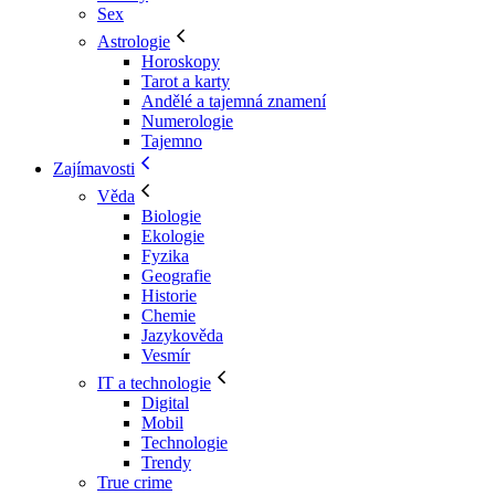
Sex
Astrologie
Horoskopy
Tarot a karty
Andělé a tajemná znamení
Numerologie
Tajemno
Zajímavosti
Věda
Biologie
Ekologie
Fyzika
Geografie
Historie
Chemie
Jazykověda
Vesmír
IT a technologie
Digital
Mobil
Technologie
Trendy
True crime