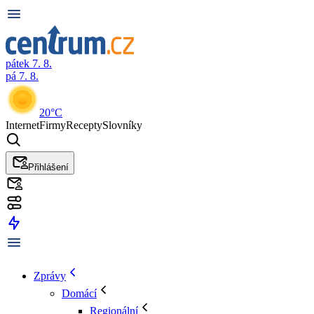
pátek 7. 8.
pá 7. 8.
20°C
Internet
Firmy
Recepty
Slovníky
Přihlášení
Zprávy
Domácí
Regionální