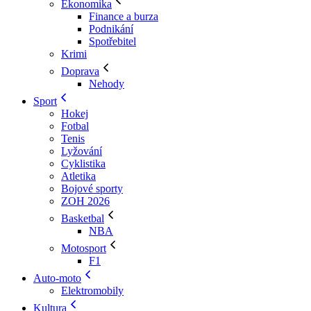
Ekonomika
Finance a burza
Podnikání
Spotřebitel
Krimi
Doprava
Nehody
Sport
Hokej
Fotbal
Tenis
Lyžování
Cyklistika
Atletika
Bojové sporty
ZOH 2026
Basketbal
NBA
Motosport
F1
Auto-moto
Elektromobily
Kultura