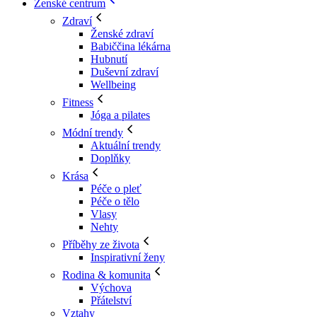
Ženské centrum
Zdraví
Ženské zdraví
Babiččina lékárna
Hubnutí
Duševní zdraví
Wellbeing
Fitness
Jóga a pilates
Módní trendy
Aktuální trendy
Doplňky
Krása
Péče o pleť
Péče o tělo
Vlasy
Nehty
Příběhy ze života
Inspirativní ženy
Rodina & komunita
Výchova
Přátelství
Vztahy