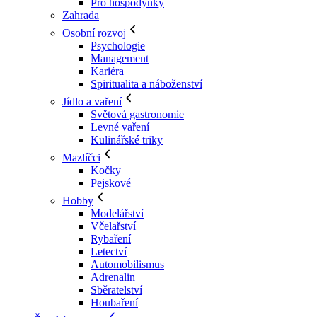
Pro hospodyňky
Zahrada
Osobní rozvoj
Psychologie
Management
Kariéra
Spiritualita a náboženství
Jídlo a vaření
Světová gastronomie
Levné vaření
Kulinářské triky
Mazlíčci
Kočky
Pejskové
Hobby
Modelářství
Včelařství
Rybaření
Letectví
Automobilismus
Adrenalin
Sběratelství
Houbaření