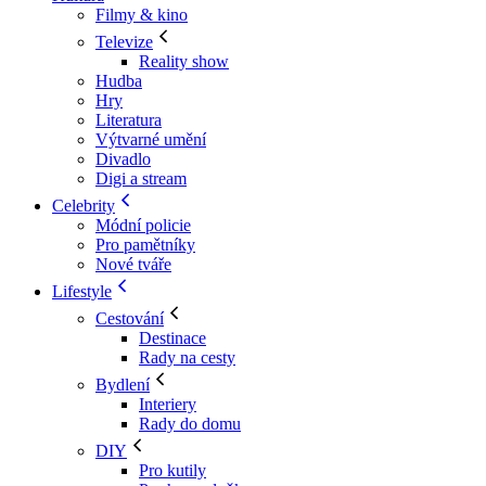
Filmy & kino
Televize
Reality show
Hudba
Hry
Literatura
Výtvarné umění
Divadlo
Digi a stream
Celebrity
Módní policie
Pro pamětníky
Nové tváře
Lifestyle
Cestování
Destinace
Rady na cesty
Bydlení
Interiery
Rady do domu
DIY
Pro kutily