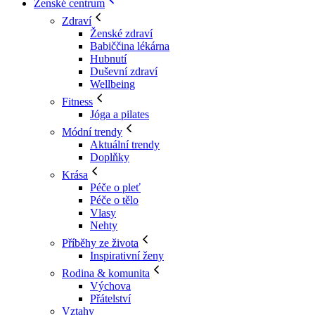
Ženské centrum
Zdraví
Ženské zdraví
Babiččina lékárna
Hubnutí
Duševní zdraví
Wellbeing
Fitness
Jóga a pilates
Módní trendy
Aktuální trendy
Doplňky
Krása
Péče o pleť
Péče o tělo
Vlasy
Nehty
Příběhy ze života
Inspirativní ženy
Rodina & komunita
Výchova
Přátelství
Vztahy