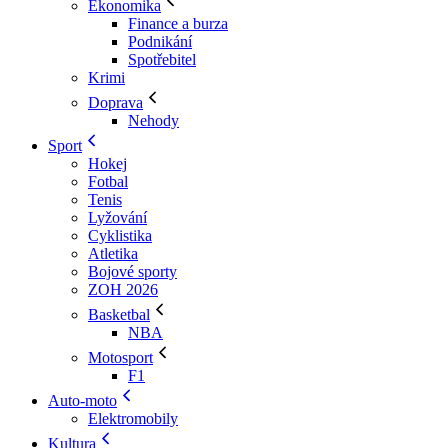
Ekonomika
Finance a burza
Podnikání
Spotřebitel
Krimi
Doprava
Nehody
Sport
Hokej
Fotbal
Tenis
Lyžování
Cyklistika
Atletika
Bojové sporty
ZOH 2026
Basketbal
NBA
Motosport
F1
Auto-moto
Elektromobily
Kultura