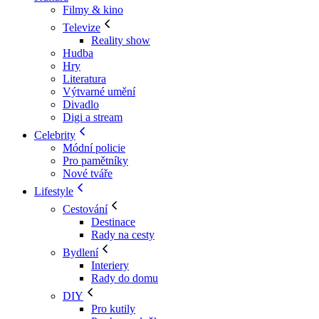
Filmy & kino
Televize
Reality show
Hudba
Hry
Literatura
Výtvarné umění
Divadlo
Digi a stream
Celebrity
Módní policie
Pro pamětníky
Nové tváře
Lifestyle
Cestování
Destinace
Rady na cesty
Bydlení
Interiery
Rady do domu
DIY
Pro kutily