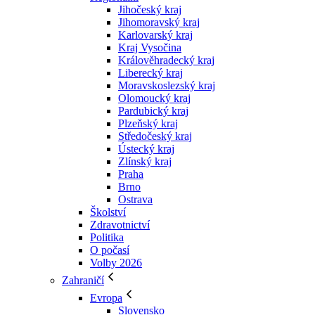
Jihočeský kraj
Jihomoravský kraj
Karlovarský kraj
Kraj Vysočina
Králověhradecký kraj
Liberecký kraj
Moravskoslezský kraj
Olomoucký kraj
Pardubický kraj
Plzeňský kraj
Středočeský kraj
Ústecký kraj
Zlínský kraj
Praha
Brno
Ostrava
Školství
Zdravotnictví
Politika
O počasí
Volby 2026
Zahraničí
Evropa
Slovensko