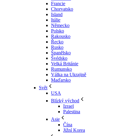
Francie
Chorvatsko
Island
Itálie
Německo
Polsko
Rakousko
Řecko
Rusko
Španělsko
Švédsko
Velká Británie
Rumunsko
Válka na Ukrajině
Maďarsko
Svět
USA
Blízký východ
Izrael
Palestina
Asie
Čína
Jižní Korea