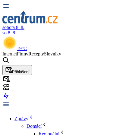
sobota 8. 8.
so 8. 8.
19°C
Internet
Firmy
Recepty
Slovníky
Přihlášení
Zprávy
Domácí
Regionální