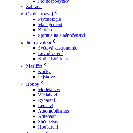
Pro hospodyňky
Zahrada
Osobní rozvoj
Psychologie
Management
Kariéra
Spiritualita a náboženství
Jídlo a vaření
Světová gastronomie
Levné vaření
Kulinářské triky
Mazlíčci
Kočky
Pejskové
Hobby
Modelářství
Včelařství
Rybaření
Letectví
Automobilismus
Adrenalin
Sběratelství
Houbaření