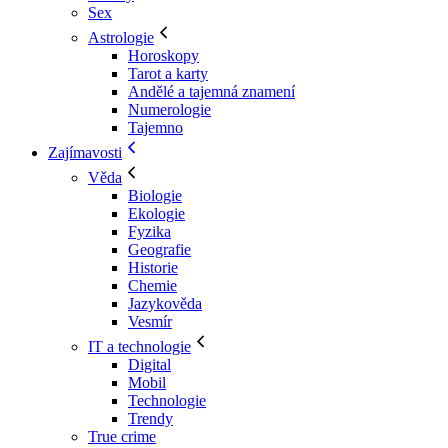
Sex
Astrologie
Horoskopy
Tarot a karty
Andělé a tajemná znamení
Numerologie
Tajemno
Zajímavosti
Věda
Biologie
Ekologie
Fyzika
Geografie
Historie
Chemie
Jazykověda
Vesmír
IT a technologie
Digital
Mobil
Technologie
Trendy
True crime