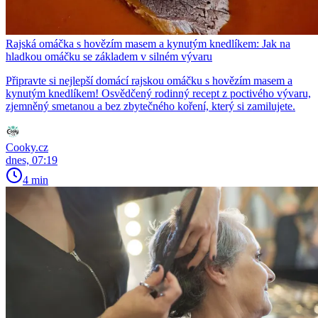
Rajská omáčka s hovězím masem a kynutým knedlíkem: Jak na
hladkou omáčku se základem v silném vývaru
Připravte si nejlepší domácí rajskou omáčku s hovězím masem a
kynutým knedlíkem! Osvědčený rodinný recept z poctivého vývaru,
zjemněný smetanou a bez zbytečného koření, který si zamilujete.
Cooky.cz
dnes, 07:19
4 min