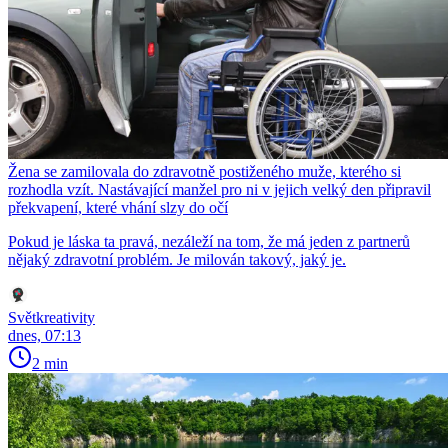
Žena se zamilovala do zdravotně postiženého muže, kterého si
rozhodla vzít. Nastávající manžel pro ni v jejich velký den připravil
překvapení, které vhání slzy do očí
Pokud je láska ta pravá, nezáleží na tom, že má jeden z partnerů
nějaký zdravotní problém. Je milován takový, jaký je.
Světkreativity
dnes, 07:13
2 min