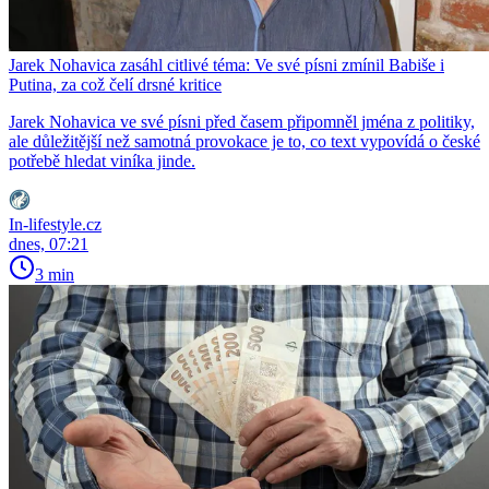
Jarek Nohavica zasáhl citlivé téma: Ve své písni zmínil Babiše i
Putina, za což čelí drsné kritice
Jarek Nohavica ve své písni před časem připomněl jména z politiky,
ale důležitější než samotná provokace je to, co text vypovídá o české
potřebě hledat viníka jinde.
In-lifestyle.cz
dnes, 07:21
3 min