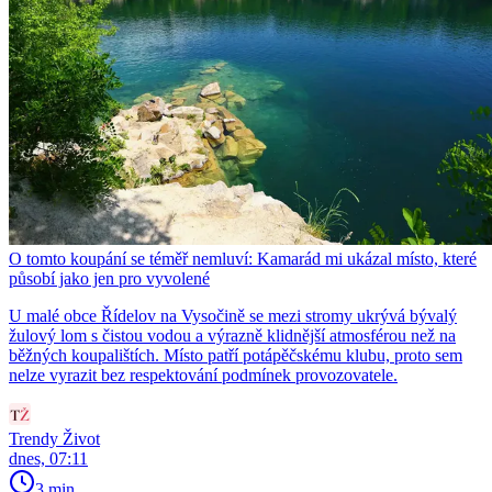
O tomto koupání se téměř nemluví: Kamarád mi ukázal místo, které
působí jako jen pro vyvolené
U malé obce Řídelov na Vysočině se mezi stromy ukrývá bývalý
žulový lom s čistou vodou a výrazně klidnější atmosférou než na
běžných koupalištích. Místo patří potápěčskému klubu, proto sem
nelze vyrazit bez respektování podmínek provozovatele.
Trendy Život
dnes, 07:11
3 min