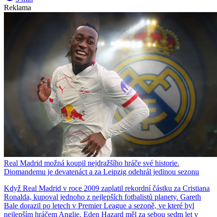
Reklama
Real Madrid možná koupil nejdražšího hráče své historie.
Diomandemu je devatenáct a za Leipzig odehrál jedinou sezonu
Když Real Madrid v roce 2009 zaplatil rekordní částku za Cristiana
Ronalda, kupoval jednoho z nejlepších fotbalistů planety. Gareth
Bale dorazil po letech v Premier League a sezoně, ve které byl
nejlepším hráčem Anglie. Eden Hazard měl za sebou sedm let v