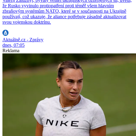
Valerij Zalužnyj, bývalý velitel ukrajinských ozbrojených sil, uvedl,
že Rusko vyvinulo protiopatření proti téměř všem hlavním
zbraňovým systémům NATO, které se v současnosti na Ukrajině
používají, což ukazuje, že aliance potřebuje zásadně aktualizovat
svou vojenskou doktrínu.
Aktuálně.cz - Zprávy
dnes, 07:05
Reklama