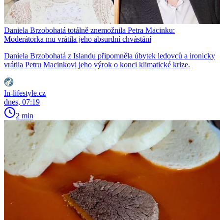
Daniela Brzobohatá totálně znemožnila Petra Macinku:
Moderátorka mu vrátila jeho absurdní chvástání
Daniela Brzobohatá z Islandu připomněla úbytek ledovců a ironicky
vrátila Petru Macinkovi jeho výrok o konci klimatické krize.
In-lifestyle.cz
dnes, 07:19
2 min