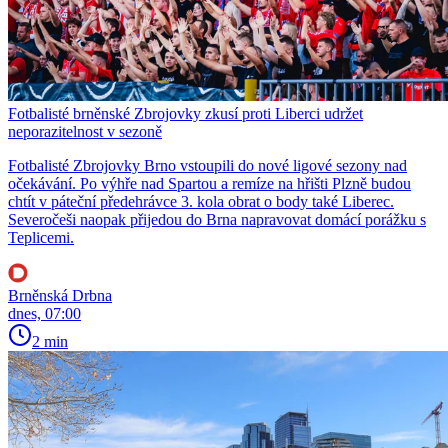
Fotbalisté brněnské Zbrojovky zkusí proti Liberci udržet
neporazitelnost v sezoně
Fotbalisté Zbrojovky Brno vstoupili do nové ligové sezony nad
očekávání. Po výhře nad Spartou a remíze na hřišti Plzně budou
chtít v páteční předehrávce 3. kola obrat o body také Liberec.
Severočeši naopak přijedou do Brna napravovat domácí porážku s
Teplicemi.
Brněnská Drbna
dnes, 07:00
2 min