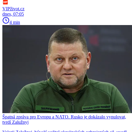
VIPživot.cz
dnes, 07:05
4 min
Špatná zpráva pro Evropu a NATO. Rusko je dokázalo vynulovat,
tvrdí Zalužnyj