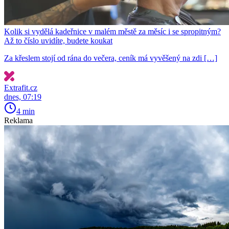
Kolik si vydělá kadeřnice v malém městě za měsíc i se spropitným?
Až to číslo uvidíte, budete koukat
Za křeslem stojí od rána do večera, ceník má vyvěšený na zdi […]
Extrafit.cz
dnes, 07:19
4 min
Reklama