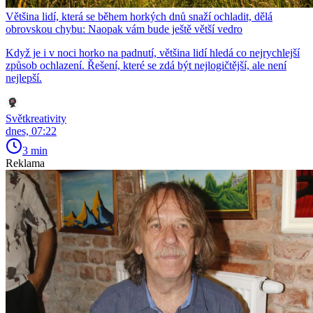
Většina lidí, která se během horkých dnů snaží ochladit, dělá
obrovskou chybu: Naopak vám bude ještě větší vedro
Když je i v noci horko na padnutí, většina lidí hledá co nejrychlejší
způsob ochlazení. Řešení, které se zdá být nejlogičtější, ale není
nejlepší.
Světkreativity
dnes, 07:22
3 min
Reklama