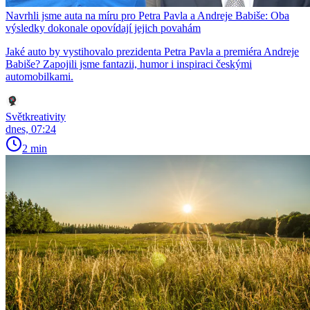
Navrhli jsme auta na míru pro Petra Pavla a Andreje Babiše: Oba
výsledky dokonale opovídají jejich povahám
Jaké auto by vystihovalo prezidenta Petra Pavla a premiéra Andreje
Babiše? Zapojili jsme fantazii, humor i inspiraci českými
automobilkami.
Světkreativity
dnes, 07:24
2 min