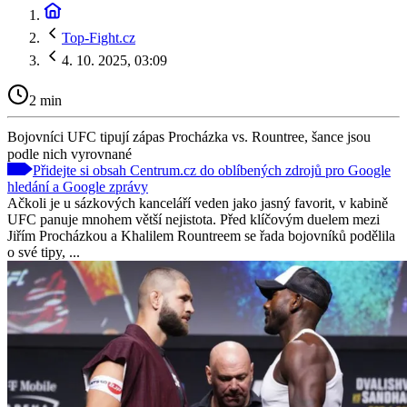
Top-Fight.cz
4. 10. 2025, 03:09
2 min
Bojovníci UFC tipují zápas Procházka vs. Rountree, šance jsou
podle nich vyrovnané
Přidejte si obsah Centrum.cz do oblíbených zdrojů pro Google
hledání a Google zprávy
Ačkoli je u sázkových kanceláří veden jako jasný favorit, v kabině
UFC panuje mnohem větší nejistota. Před klíčovým duelem mezi
Jiřím Procházkou a Khalilem Rountreem se řada bojovníků podělila
o své tipy, ...