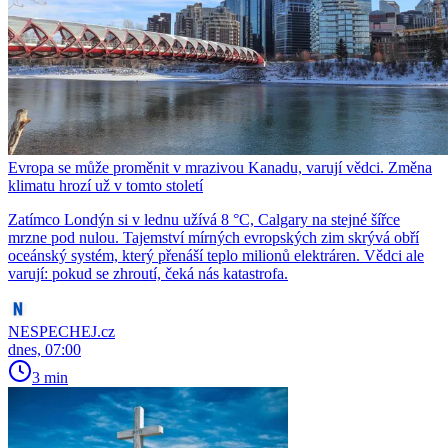
Evropa se může proměnit v mrazivou Kanadu, varují vědci. Změna
klimatu hrozí už v tomto století
Zatímco Londýn si v lednu užívá 8 °C, Calgary na stejné šířce
mrzne pod nulou. Tajemství mírných evropských zim skrývá obří
oceánský systém, který přenáší teplo milionů elektráren. Vědci ale
varují: pokud se zhroutí, čeká nás katastrofa.
NESPECHEJ.cz
dnes, 07:00
3 min