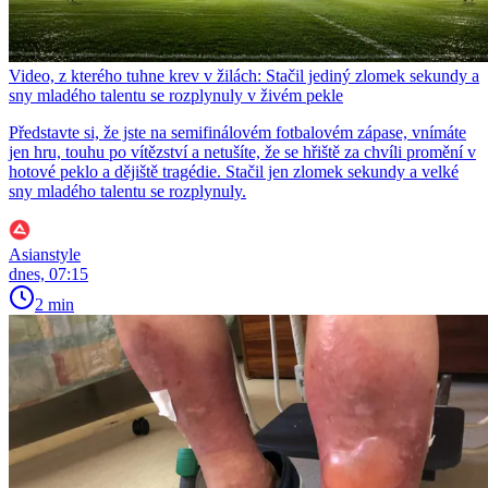
Video, z kterého tuhne krev v žilách: Stačil jediný zlomek sekundy a
sny mladého talentu se rozplynuly v živém pekle
Představte si, že jste na semifinálovém fotbalovém zápase, vnímáte
jen hru, touhu po vítězství a netušíte, že se hřiště za chvíli promění v
hotové peklo a dějiště tragédie. Stačil jen zlomek sekundy a velké
sny mladého talentu se rozplynuly.
Asianstyle
dnes, 07:15
2 min