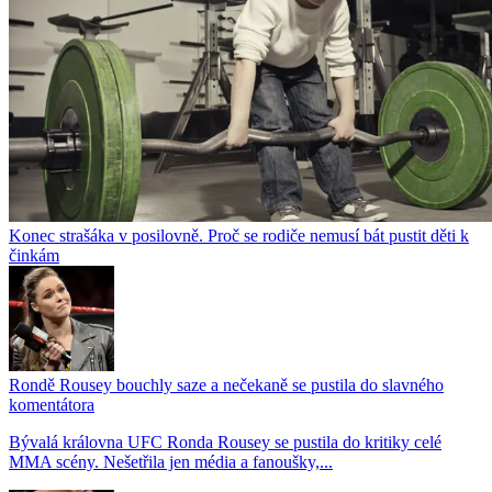
Konec strašáka v posilovně. Proč se rodiče nemusí bát pustit děti k
činkám
Rondě Rousey bouchly saze a nečekaně se pustila do slavného
komentátora
Bývalá královna UFC Ronda Rousey se pustila do kritiky celé
MMA scény. Nešetřila jen média a fanoušky,...