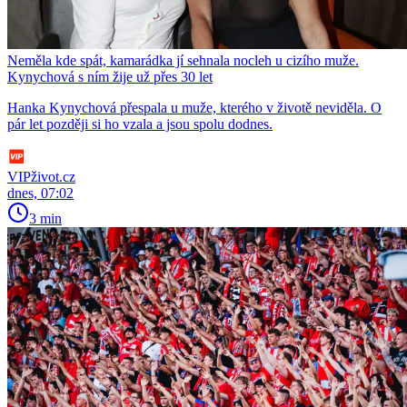
Neměla kde spát, kamarádka jí sehnala nocleh u cizího muže.
Kynychová s ním žije už přes 30 let
Hanka Kynychová přespala u muže, kterého v životě neviděla. O
pár let později si ho vzala a jsou spolu dodnes.
VIPživot.cz
dnes, 07:02
3 min