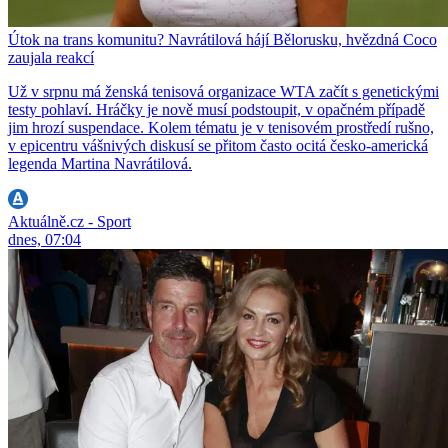
Útok na trans komunitu? Navrátilová hájí Bělorusku, hvězdná Coco
zaujala reakcí
Už v srpnu má ženská tenisová organizace WTA začít s genetickými
testy pohlaví. Hráčky je nově musí podstoupit, v opačném případě
jim hrozí suspendace. Kolem tématu je v tenisovém prostředí rušno,
v epicentru vášnivých diskusí se přitom často ocitá česko-americká
legenda Martina Navrátilová.
Aktuálně.cz - Sport
dnes, 07:04