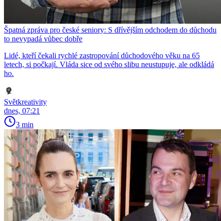
Špatná zpráva pro české seniory: S dřívějším odchodem do důchodu
to nevypadá vůbec dobře
Lidé, kteří čekali rychlé zastropování důchodového věku na 65
letech, si počkají. Vláda sice od svého slibu neustupuje, ale odkládá
ho.
Světkreativity
dnes, 07:21
3 min