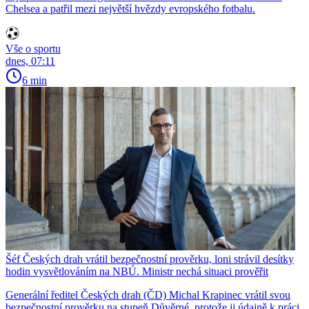
Chelsea a patřil mezi největší hvězdy evropského fotbalu.
Vše o sportu
dnes, 07:11
6 min
Šéf Českých drah vrátil bezpečnostní prověrku, loni strávil desítky
hodin vysvětlováním na NBÚ. Ministr nechá situaci prověřit
Generální ředitel Českých drah (ČD) Michal Krapinec vrátil svou
bezpečnostní prověrku na stupeň Důvěrné, protože ji údajně k práci