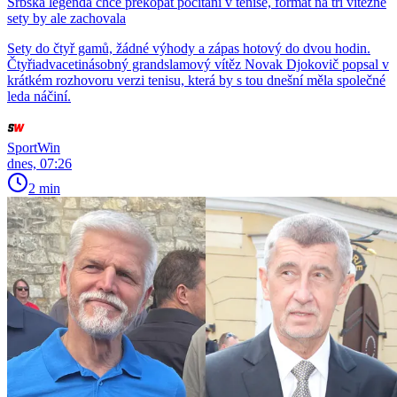
Srbská legenda chce překopat počítání v tenise, formát na tři vítězné
sety by ale zachovala
Sety do čtyř gamů, žádné výhody a zápas hotový do dvou hodin.
Čtyřiadvacetinásobný grandslamový vítěz Novak Djokovič popsal v
krátkém rozhovoru verzi tenisu, která by s tou dnešní měla společné
leda náčiní.
SportWin
dnes, 07:26
2 min