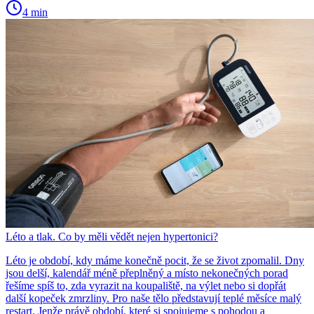
4 min
Léto a tlak. Co by měli vědět nejen hypertonici?
Léto je období, kdy máme konečně pocit, že se život zpomalil. Dny
jsou delší, kalendář méně přeplněný a místo nekonečných porad
řešíme spíš to, zda vyrazit na koupaliště, na výlet nebo si dopřát
další kopeček zmrzliny. Pro naše tělo představují teplé měsíce malý
restart. Jenže právě období, které si spojujeme s pohodou a