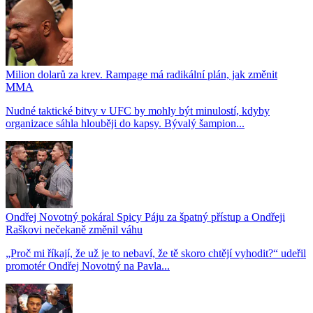
Milion dolarů za krev. Rampage má radikální plán, jak změnit
MMA
Nudné taktické bitvy v UFC by mohly být minulostí, kdyby
organizace sáhla hlouběji do kapsy. Bývalý šampion...
Ondřej Novotný pokáral Spicy Páju za špatný přístup a Ondřeji
Raškovi nečekaně změnil váhu
„Proč mi říkají, že už je to nebaví, že tě skoro chtějí vyhodit?“ udeřil
promotér Ondřej Novotný na Pavla...