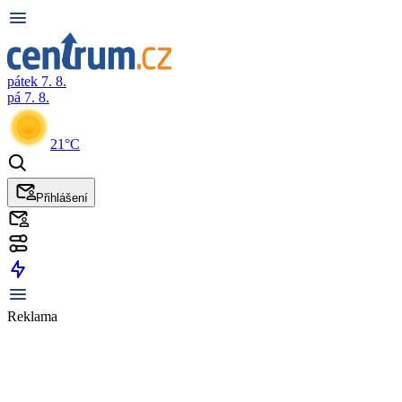
pátek 7. 8.
pá 7. 8.
21°C
Přihlášení
Reklama