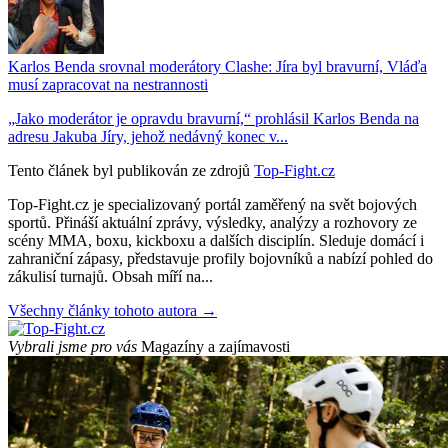
Karlos Benda srovnal moderátory Clashe: Jíra byl bravurní, Vláďa
musí zapracovat na nestrannosti
„Jako moderátor je opravdu bravurní,“ prohlásil Karlos Benda na
adresu Jakuba Jíry, jehož nedávný konec v...
Tento článek byl publikován ze zdrojů
Top-Fight.cz
Top-Fight.cz je specializovaný portál zaměřený na svět bojových
sportů. Přináší aktuální zprávy, výsledky, analýzy a rozhovory ze
scény MMA, boxu, kickboxu a dalších disciplín. Sleduje domácí i
zahraniční zápasy, představuje profily bojovníků a nabízí pohled do
zákulisí turnajů. Obsah míří na...
Všechny články tohoto autora →
Vybrali jsme pro vás
Magazíny a zajímavosti