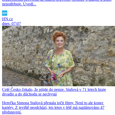
nepotřebuje. Uvedl...
HN.cz
dnes, 07:07
Celé Česko čekalo, že půjde do penze. Stašová v 71 letech hraje
divadlo a do důchodu se nechystá
Herečka Simona Stašová přestala točit filmy. Není to ale konec
kariéry. Z jeviště neodchází, jen letos v létě má naplánováno 47
představení.