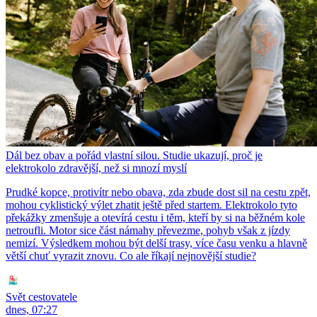
Dál bez obav a pořád vlastní silou. Studie ukazují, proč je
elektrokolo zdravější, než si mnozí myslí
Prudké kopce, protivítr nebo obava, zda zbude dost sil na cestu zpět,
mohou cyklistický výlet zhatit ještě před startem. Elektrokolo tyto
překážky zmenšuje a otevírá cestu i těm, kteří by si na běžném kole
netroufli. Motor sice část námahy převezme, pohyb však z jízdy
nemizí. Výsledkem mohou být delší trasy, více času venku a hlavně
větší chuť vyrazit znovu. Co ale říkají nejnovější studie?
Svět cestovatele
dnes, 07:27