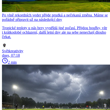
Po vlně rekordních veder přijde prudká a nečekaná změna. Máme se
pořádně připravit už na následující dny
Tropické teploty u nás brzy vystřídá jiné počasí. Přijdou bouřky, vítr
i krátkodobé ochlazení, další letní dny ale na sebe nenechají dlouho
čekat.
Světkreativity
dnes, 07:18
2 min