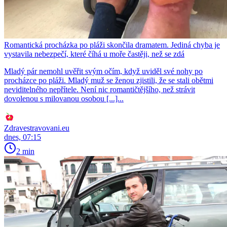
Romantická procházka po pláži skončila dramatem. Jediná chyba je
vystavila nebezpečí, které číhá u moře častěji, než se zdá
Mladý pár nemohl uvěřit svým očím, když uviděl své nohy po
procházce po pláži. Mladý muž se ženou zjistili, že se stali obětmi
neviditelného nepřítele. Není nic romantičtějšího, než strávit
dovolenou s milovanou osobou [...]...
Zdravestravovani.eu
dnes, 07:15
2 min