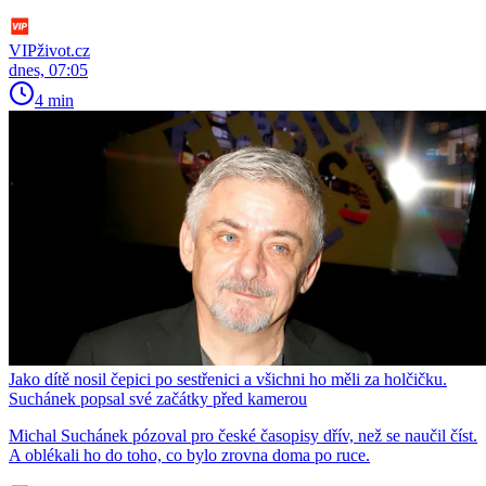
VIPživot.cz
dnes, 07:05
4 min
Jako dítě nosil čepici po sestřenici a všichni ho měli za holčičku.
Suchánek popsal své začátky před kamerou
Michal Suchánek pózoval pro české časopisy dřív, než se naučil číst.
A oblékali ho do toho, co bylo zrovna doma po ruce.