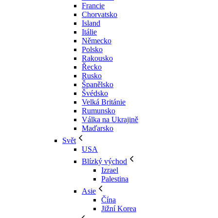
Francie
Chorvatsko
Island
Itálie
Německo
Polsko
Rakousko
Řecko
Rusko
Španělsko
Švédsko
Velká Británie
Rumunsko
Válka na Ukrajině
Maďarsko
Svět
USA
Blízký východ
Izrael
Palestina
Asie
Čína
Jižní Korea