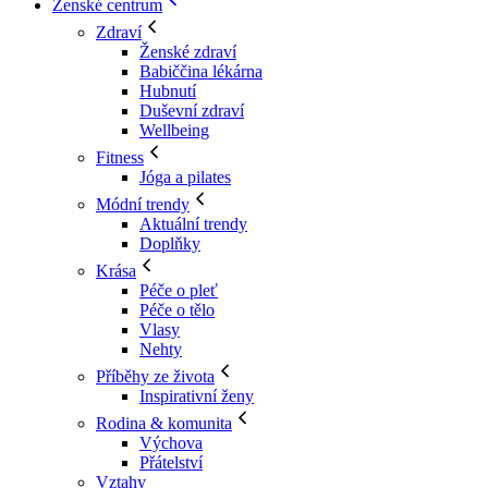
Ženské centrum
Zdraví
Ženské zdraví
Babiččina lékárna
Hubnutí
Duševní zdraví
Wellbeing
Fitness
Jóga a pilates
Módní trendy
Aktuální trendy
Doplňky
Krása
Péče o pleť
Péče o tělo
Vlasy
Nehty
Příběhy ze života
Inspirativní ženy
Rodina & komunita
Výchova
Přátelství
Vztahy