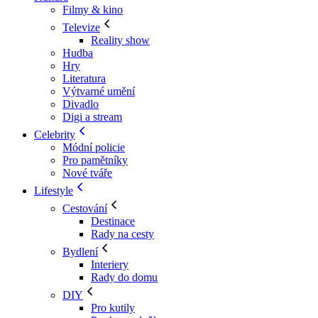
Filmy & kino
Televize
Reality show
Hudba
Hry
Literatura
Výtvarné umění
Divadlo
Digi a stream
Celebrity
Módní policie
Pro pamětníky
Nové tváře
Lifestyle
Cestování
Destinace
Rady na cesty
Bydlení
Interiery
Rady do domu
DIY
Pro kutily