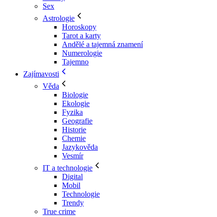
Sex
Astrologie
Horoskopy
Tarot a karty
Andělé a tajemná znamení
Numerologie
Tajemno
Zajímavosti
Věda
Biologie
Ekologie
Fyzika
Geografie
Historie
Chemie
Jazykověda
Vesmír
IT a technologie
Digital
Mobil
Technologie
Trendy
True crime