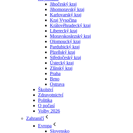
Jihočeský kraj
Jihomoravský kraj
Karlovarský kraj
Kraj Vysočina
Králověhradecký kraj
Liberecký kraj
Moravskoslezský kraj
Olomoucký kraj
Pardubický kraj
Plzeňský kraj
Středočeský kraj
Ústecký kraj
Zlínský kraj
Praha
Brno
Ostrava
Školství
Zdravotnictví
Politika
O počasí
Volby 2026
Zahraničí
Evropa
Slovensko