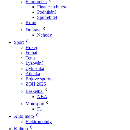
Ekonomika
Finance a burza
Podnikání
Spotřebitel
Krimi
Doprava
Nehody
Sport
Hokej
Fotbal
Tenis
Lyžování
Cyklistika
Atletika
Bojové sporty
ZOH 2026
Basketbal
NBA
Motosport
F1
Auto-moto
Elektromobily
Kultura