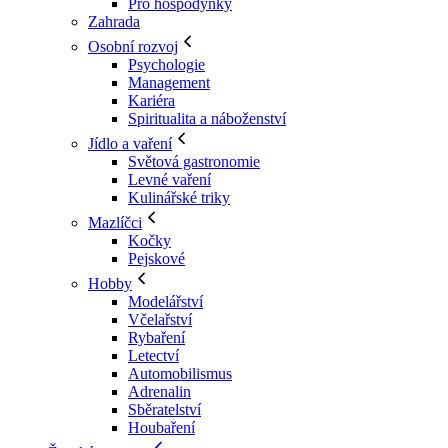
Pro hospodyňky
Zahrada
Osobní rozvoj
Psychologie
Management
Kariéra
Spiritualita a náboženství
Jídlo a vaření
Světová gastronomie
Levné vaření
Kulinářské triky
Mazlíčci
Kočky
Pejskové
Hobby
Modelářství
Včelařství
Rybaření
Letectví
Automobilismus
Adrenalin
Sběratelství
Houbaření