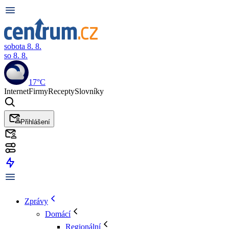
sobota 8. 8.
so 8. 8.
17°C
Internet
Firmy
Recepty
Slovníky
Přihlášení
Zprávy
Domácí
Regionální