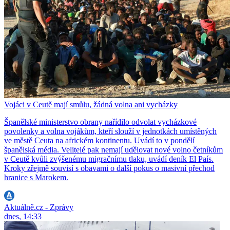
Vojáci v Ceutě mají smůlu, žádná volna ani vycházky
Španělské ministerstvo obrany nařídilo odvolat vycházkové
povolenky a volna vojákům, kteří slouží v jednotkách umístěných
ve městě Ceuta na africkém kontinentu. Uvádí to v pondělí
španělská média. Velitelé pak nemají udělovat nové volno četníkům
v Ceutě kvůli zvýšenému migračnímu tlaku, uvádí deník El País.
Kroky zřejmě souvisí s obavami o další pokus o masivní přechod
hranice s Marokem.
Aktuálně.cz - Zprávy
dnes, 14:33