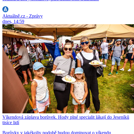
Aktuálně.cz - Zprávy
dnes, 14:59
Víkendová záplava borůvek. Hody plné specialit lákají do Jeseníků
tisíce lidí
Borůvky v jakékoliv podobě budou dominovat o víkendu