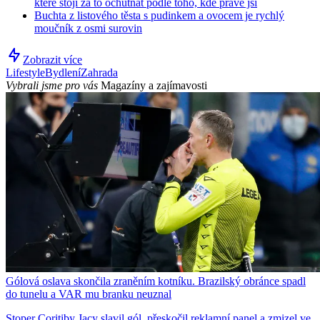
které stojí za to ochutnat podle toho, kde právě jsi
Buchta z listového těsta s pudinkem a ovocem je rychlý
moučník z osmi surovin
Zobrazit více
Lifestyle
Bydlení
Zahrada
Vybrali jsme pro vás
Magazíny a zajímavosti
Gólová oslava skončila zraněním kotníku. Brazilský obránce spadl
do tunelu a VAR mu branku neuznal
Stoper Coritiby Jacy slavil gól, přeskočil reklamní panel a zmizel ve