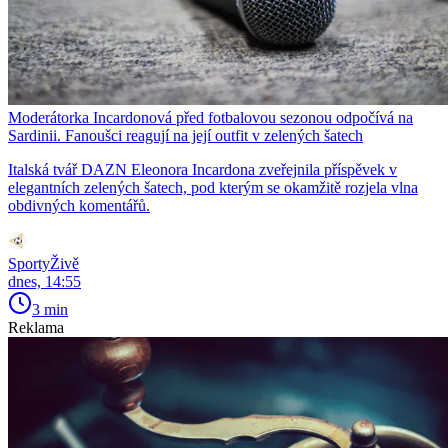
Moderátorka Incardonová před fotbalovou sezonou odpočívá na
Sardinii. Fanoušci reagují na její outfit v zelených šatech
Italská tvář DAZN Eleonora Incardona zveřejnila příspěvek v
elegantních zelených šatech, pod kterým se okamžitě rozjela vlna
obdivných komentářů.
SportyŽivě
dnes, 14:55
3 min
Reklama