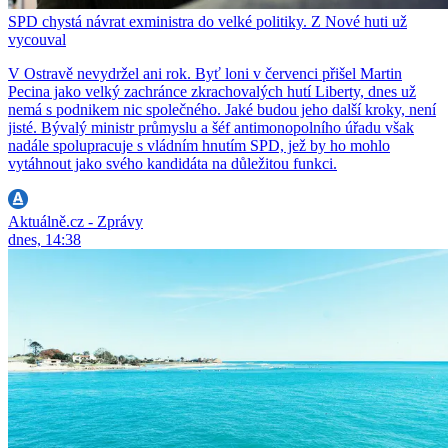
SPD chystá návrat exministra do velké politiky. Z Nové huti už
vycouval
V Ostravě nevydržel ani rok. Byť loni v červenci přišel Martin
Pecina jako velký zachránce zkrachovalých hutí Liberty, dnes už
nemá s podnikem nic společného. Jaké budou jeho další kroky, není
jisté. Bývalý ministr průmyslu a šéf antimonopolního úřadu však
nadále spolupracuje s vládním hnutím SPD, jež by ho mohlo
vytáhnout jako svého kandidáta na důležitou funkci.
Aktuálně.cz - Zprávy
dnes, 14:38