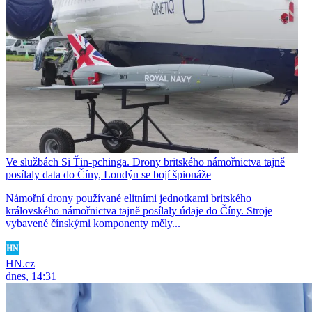
Ve službách Si Ťin-pchinga. Drony britského námořnictva tajně
posílaly data do Číny, Londýn se bojí špionáže
Námořní drony používané elitními jednotkami britského
královského námořnictva tajně posílaly údaje do Číny. Stroje
vybavené čínskými komponenty měly...
HN.cz
dnes, 14:31