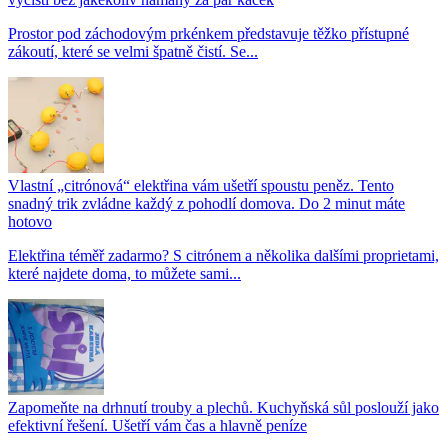
Prostor pod záchodovým prkénkem představuje těžko přístupné
zákoutí, které se velmi špatně čistí. Se...
Vlastní „citrónová“ elektřina vám ušetří spoustu peněz. Tento
snadný trik zvládne každý z pohodlí domova. Do 2 minut máte
hotovo
Elektřina téměř zadarmo? S citrónem a několika dalšími proprietami,
které najdete doma, to můžete sami...
Zapomeňte na drhnutí trouby a plechů. Kuchyňská sůl poslouží jako
efektivní řešení. Ušetří vám čas a hlavně peníze