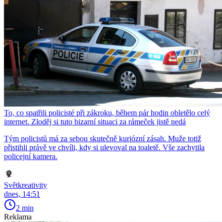
To, co spatřili policisté při zákroku, během pár hodin obletělo celý
internet. Zloděj si tuto bizarní situaci za rámeček jistě nedá
Tým policistů má za sebou skutečně kuriózní zásah. Muže totiž
přistihli právě ve chvíli, kdy si ulevoval na toaletě. Vše zachytila
policejní kamera.
Světkreativity
dnes, 14:51
2 min
Reklama