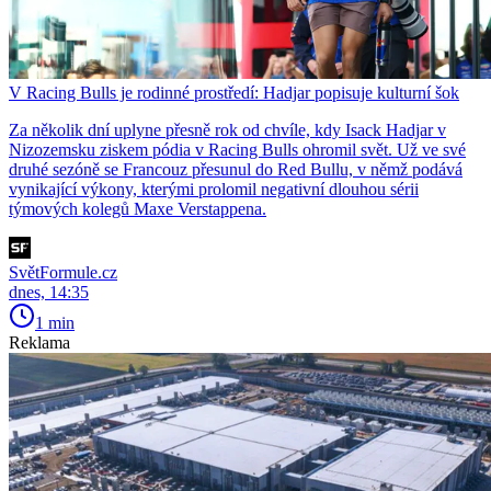
V Racing Bulls je rodinné prostředí: Hadjar popisuje kulturní šok
Za několik dní uplyne přesně rok od chvíle, kdy Isack Hadjar v
Nizozemsku ziskem pódia v Racing Bulls ohromil svět. Už ve své
druhé sezóně se Francouz přesunul do Red Bullu, v němž podává
vynikající výkony, kterými prolomil negativní dlouhou sérii
týmových kolegů Maxe Verstappena.
SvětFormule.cz
dnes, 14:35
1 min
Reklama