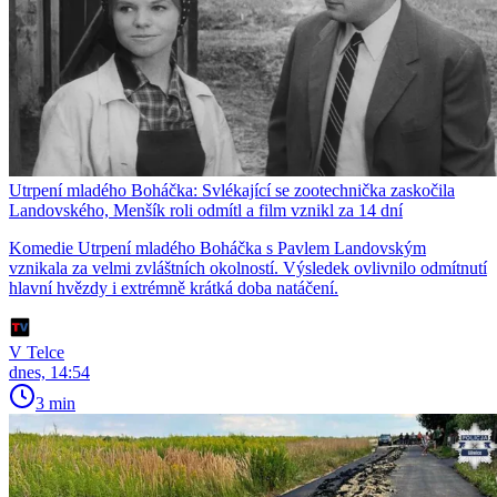
Utrpení mladého Boháčka: Svlékající se zootechnička zaskočila
Landovského, Menšík roli odmítl a film vznikl za 14 dní
Komedie Utrpení mladého Boháčka s Pavlem Landovským
vznikala za velmi zvláštních okolností. Výsledek ovlivnilo odmítnutí
hlavní hvězdy i extrémně krátká doba natáčení.
V Telce
dnes, 14:54
3 min