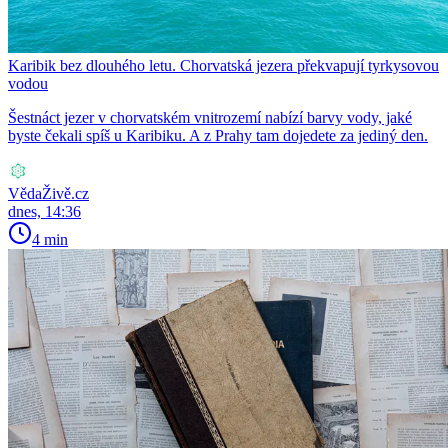
Karibik bez dlouhého letu. Chorvatská jezera překvapují tyrkysovou
vodou
Šestnáct jezer v chorvatském vnitrozemí nabízí barvy vody, jaké
byste čekali spíš u Karibiku. A z Prahy tam dojedete za jediný den.
VědaŽivě.cz
dnes, 14:36
4 min