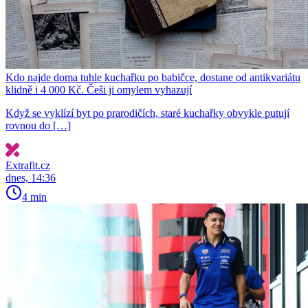
Kdo najde doma tuhle kuchařku po babičce, dostane od antikvariátu
klidně i 4 000 Kč. Češi ji omylem vyhazují
Když se vyklízí byt po prarodičích, staré kuchařky obvykle putují
rovnou do […]
Extrafit.cz
dnes, 14:36
4 min