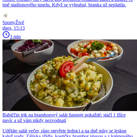
tmě stadionového tunelu. Když se vyhrabal, branka už neplatila.
SportyŽivě
dnes, 15:13
3 min
Babiččin trik na bramborový salát funguje pokaždé: stačí 1 lžíce
navíc a už vám nikdy nezvodnatí
Uděláte salát večer, ráno otevřete lednici a na dně mísy se leskne
kaluž vody. Zálivka zřídla, kostičky brambor plavou a z krémového