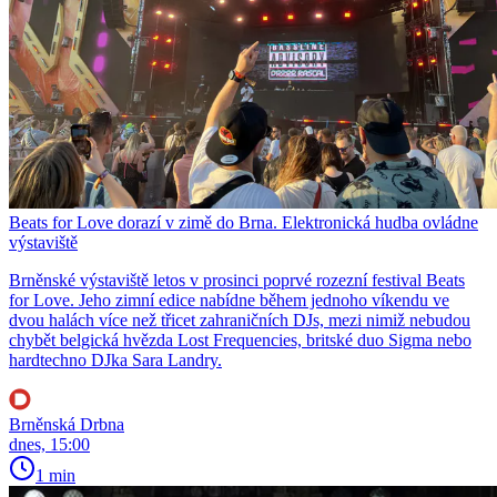
Beats for Love dorazí v zimě do Brna. Elektronická hudba ovládne
výstaviště
Brněnské výstaviště letos v prosinci poprvé rozezní festival Beats
for Love. Jeho zimní edice nabídne během jednoho víkendu ve
dvou halách více než třicet zahraničních DJs, mezi nimiž nebudou
chybět belgická hvězda Lost Frequencies, britské duo Sigma nebo
hardtechno DJka Sara Landry.
Brněnská Drbna
dnes, 15:00
1 min