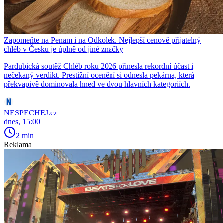
Zapomeňte na Penam i na Odkolek. Nejlepší cenově přijatelný
chléb v Česku je úplně od jiné značky
Pardubická soutěž Chléb roku 2026 přinesla rekordní účast i
nečekaný verdikt. Prestižní ocenění si odnesla pekárna, která
překvapivě dominovala hned ve dvou hlavních kategoriích.
NESPECHEJ.cz
dnes, 15:00
2 min
Reklama