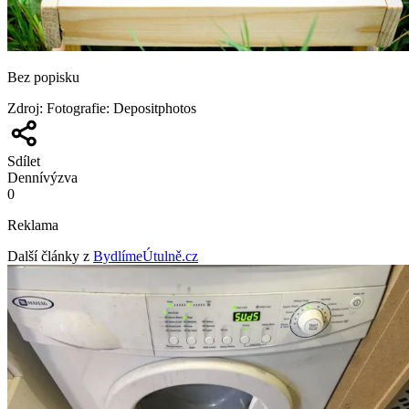
Bez popisku
Zdroj
:
Fotografie: Depositphotos
Sdílet
Denní
výzva
0
Reklama
Další články z
BydlímeÚtulně.cz