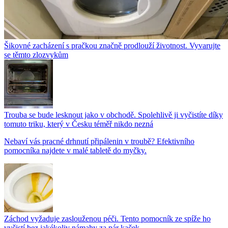
Šikovné zacházení s pračkou značně prodlouží životnost. Vyvarujte
se těmto zlozvykům
Trouba se bude lesknout jako v obchodě. Spolehlivě ji vyčistíte díky
tomuto triku, který v Česku téměř nikdo nezná
Nebaví vás pracné drhnutí připálenin v troubě? Efektivního
pomocníka najdete v malé tabletě do myčky.
Záchod vyžaduje zaslouženou péči. Tento pomocník ze spíže ho
vyčistí bez jakékoliv námahy za pár kaček