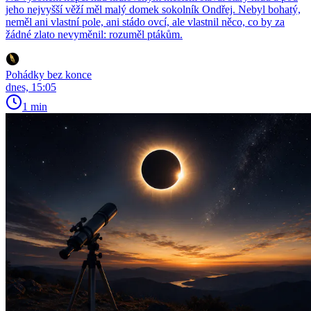
jeho nejvyšší věží měl malý domek sokolník Ondřej. Nebyl bohatý,
neměl ani vlastní pole, ani stádo ovcí, ale vlastnil něco, co by za
žádné zlato nevyměnil: rozuměl ptákům.
Pohádky bez konce
dnes, 15:05
1 min