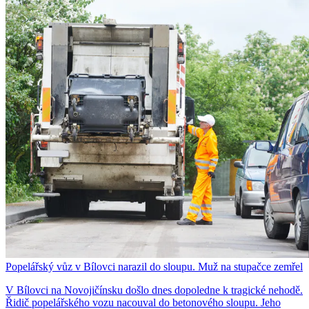
Popelářský vůz v Bílovci narazil do sloupu. Muž na stupačce zemřel
V Bílovci na Novojičínsku došlo dnes dopoledne k tragické nehodě.
Řidič popelářského vozu nacouval do betonového sloupu. Jeho