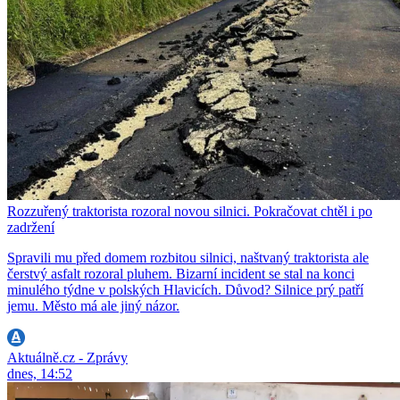
Rozzuřený traktorista rozoral novou silnici. Pokračovat chtěl i po
zadržení
Spravili mu před domem rozbitou silnici, naštvaný traktorista ale
čerstvý asfalt rozoral pluhem. Bizarní incident se stal na konci
minulého týdne v polských Hlavicích. Důvod? Silnice prý patří
jemu. Město má ale jiný názor.
Aktuálně.cz - Zprávy
dnes, 14:52