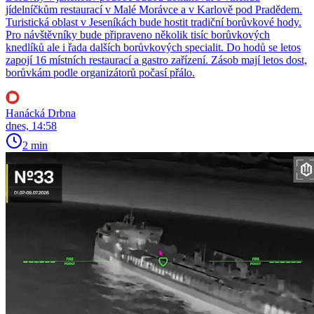
jídelníčkům restaurací v Malé Morávce a v Karlově pod Pradědem.
Turistická oblast v Jeseníkách bude hostit tradiční borůvkové hody.
Pro návštěvníky bude připraveno několik tisíc borůvkových
knedlíků ale i řada dalších borůvkových specialit. Do hodů se letos
zapojí 16 místních restaurací a gastro zařízení. Zásob mají letos dost,
borůvkám podle organizátorů počasí přálo.
Hanácká Drbna
dnes, 14:58
2 min