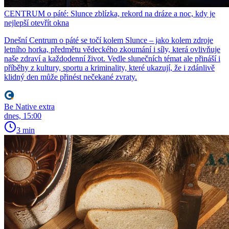
CENTRUM o páté: Slunce zblízka, rekord na dráze a noc, kdy je
nejlepší otevřít okna
Dnešní Centrum o páté se točí kolem Slunce – jako kolem zdroje
letního horka, předmětu vědeckého zkoumání i síly, která ovlivňuje
naše zdraví a každodenní život. Vedle slunečních témat ale přináší i
příběhy z kultury, sportu a kriminality, které ukazují, že i zdánlivě
klidný den může přinést nečekané zvraty.
Be Native extra
dnes, 15:00
3 min