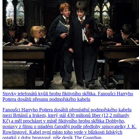
Stovky telefonátů kvůli hrobu fiktivního skřítka. Fanoušci Harryho
Pottera dosáhli přesunu podmořského kabelu
Fanoušci Harryho Pottera dosáhli přemístění podmořského kabelu
mezi Británií a Irskem, který stál 430 milionů liber (12,2 miliardy
Kč) a měl procházet v místě fiktivního hrobu skřítka Dobbyho,
postavy z filmu o mladém čaroději podle předlohy spisovatelky J. K.
Rowlingové. Kabel nyní místo toho vede v blízkosti lidských
ostatků z doby bronzové, píše deník The Guardian.