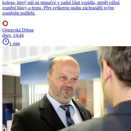
kolega, který stál na stupačce v zadní části vozidla, utrpěl vážná
zranění hlavy a trupu. Přes veškerou snahu záchranářů svým
zraněním podlehl.
Ostravská Drbna
dnes, 14:44
1 min