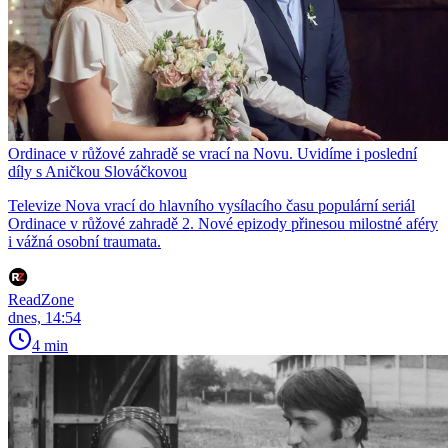
Ordinace v růžové zahradě se vrací na Novu. Uvidíme i poslední
díly s Aničkou Slováčkovou
Televize Nova vrací do hlavního vysílacího času populární seriál
Ordinace v růžové zahradě 2. Nové epizody přinesou milostné aféry
i vážná osobní traumata.
ReadZone
dnes, 14:54
4 min