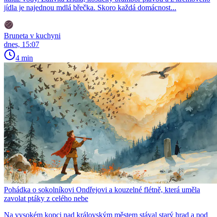
jídla je najednou mdlá břečka. Skoro každá domácnost...
Bruneta v kuchyni
dnes, 15:07
4 min
Pohádka o sokolníkovi Ondřejovi a kouzelné flétně, která uměla
zavolat ptáky z celého nebe
Na vysokém kopci nad královským městem stával starý hrad a pod