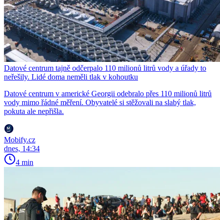
Datové centrum tajně odčerpalo 110 milionů litrů vody a úřady to
neřešily. Lidé doma neměli tlak v kohoutku
Datové centrum v americké Georgii odebralo přes 110 milionů litrů
vody mimo řádné měření. Obyvatelé si stěžovali na slabý tlak,
pokuta ale nepřišla.
Mobify.cz
dnes, 14:34
4 min