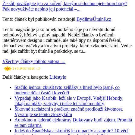
Že sůl považujete jen za koření, kterým si dochucujete brambory?
Pak nevyužíváte naplno její potenciál –...
Tento článek byl publikován ze zdrojů
BydlímeÚtulně.cz
Tento magazín je jako hrnek horkého čaje po návratu domů –
pohodový, hřejivý a plný nápadů. Nabízí články o bydlení,
interiérovém designu i zahradě, ale také tipy na úsporná řešení,
domácí vychytávky a kreativní projekty, které zvládnete sami. Vedle
rad, jak zařídit byt útulně a prakticky, se tu...
Všechny články tohoto autora →
Další články z kategorie
Lifestyle
Stačilo jednou zkusit tyto zelňáky a hned bylo jasné, co
budeme dělat častěji k večeři
Vypadají jako Karibik, leží ale v Evropě. Vnější Hebridy
lákají na pláže, velryby i tisíce let staré menhiry
Šikovné zacházení s pračkou značně prodlouží životnost.
Vyvarujte se těmto zlozvykům
Autokino u jaderné elektrárny Dukovany budí zájem. Promítá
se tam zdarma
Jedeš do Španělska a skončíš jen u paelly a sangrie? 10 věcí,