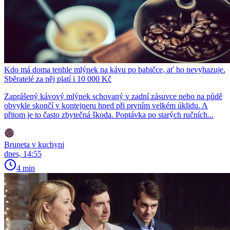
Kdo má doma tenhle mlýnek na kávu po babičce, ať ho nevyhazuje.
Sběratelé za něj platí i 10 000 Kč
Zaprášený kávový mlýnek schovaný v zadní zásuvce nebo na půdě
obvykle skončí v kontejneru hned při prvním velkém úklidu. A
přitom je to často zbytečná škoda. Poptávka po starých ručních...
Bruneta v kuchyni
dnes, 14:55
4 min