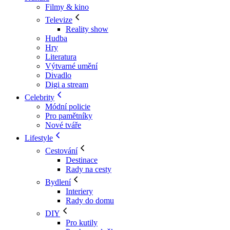
Filmy & kino
Televize
Reality show
Hudba
Hry
Literatura
Výtvarné umění
Divadlo
Digi a stream
Celebrity
Módní policie
Pro pamětníky
Nové tváře
Lifestyle
Cestování
Destinace
Rady na cesty
Bydlení
Interiery
Rady do domu
DIY
Pro kutily