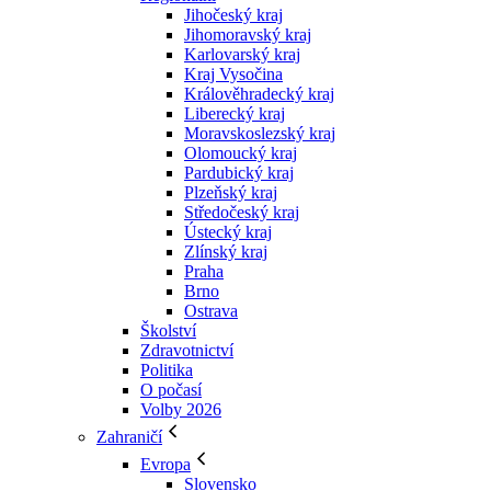
Jihočeský kraj
Jihomoravský kraj
Karlovarský kraj
Kraj Vysočina
Králověhradecký kraj
Liberecký kraj
Moravskoslezský kraj
Olomoucký kraj
Pardubický kraj
Plzeňský kraj
Středočeský kraj
Ústecký kraj
Zlínský kraj
Praha
Brno
Ostrava
Školství
Zdravotnictví
Politika
O počasí
Volby 2026
Zahraničí
Evropa
Slovensko