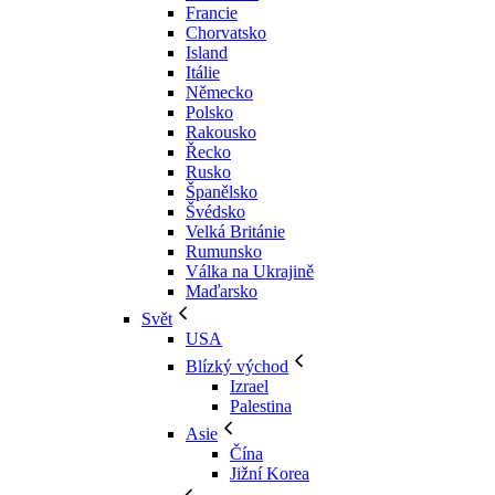
Francie
Chorvatsko
Island
Itálie
Německo
Polsko
Rakousko
Řecko
Rusko
Španělsko
Švédsko
Velká Británie
Rumunsko
Válka na Ukrajině
Maďarsko
Svět
USA
Blízký východ
Izrael
Palestina
Asie
Čína
Jižní Korea