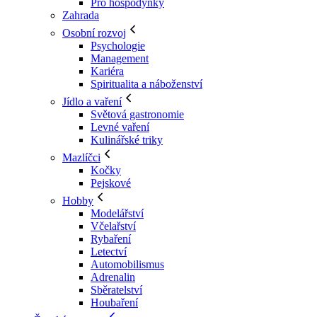
Pro hospodyňky
Zahrada
Osobní rozvoj
Psychologie
Management
Kariéra
Spiritualita a náboženství
Jídlo a vaření
Světová gastronomie
Levné vaření
Kulinářské triky
Mazlíčci
Kočky
Pejskové
Hobby
Modelářství
Včelařství
Rybaření
Letectví
Automobilismus
Adrenalin
Sběratelství
Houbaření