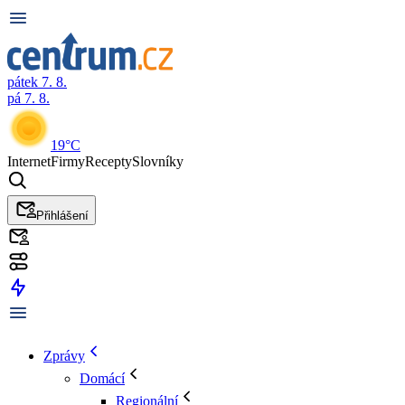
pátek 7. 8.
pá 7. 8.
19°C
Internet
Firmy
Recepty
Slovníky
Přihlášení
Zprávy
Domácí
Regionální