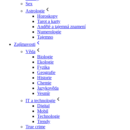
Sex
Astrologie
Horoskopy
Tarot a karty
Andělé a tajemná znamení
Numerologie
Tajemno
Zajímavosti
Věda
Biologie
Ekologie
Fyzika
Geografie
Historie
Chemie
Jazykověda
Vesmír
IT a technologie
Digital
Mobil
Technologie
Trendy
True crime