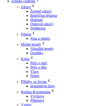
Ženské centrum
Zdraví
Ženské zdraví
Babiččina lékárna
Hubnutí
Duševní zdraví
Wellbeing
Fitness
Jóga a pilates
Módní trendy
Aktuální trendy
Doplňky
Krása
Péče o pleť
Péče o tělo
Vlasy
Nehty
Příběhy ze života
Inspirativní ženy
Rodina & komunita
Výchova
Přátelství
Vztahy