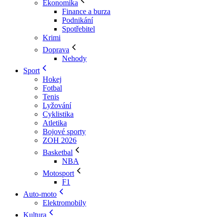
Ekonomika
Finance a burza
Podnikání
Spotřebitel
Krimi
Doprava
Nehody
Sport
Hokej
Fotbal
Tenis
Lyžování
Cyklistika
Atletika
Bojové sporty
ZOH 2026
Basketbal
NBA
Motosport
F1
Auto-moto
Elektromobily
Kultura