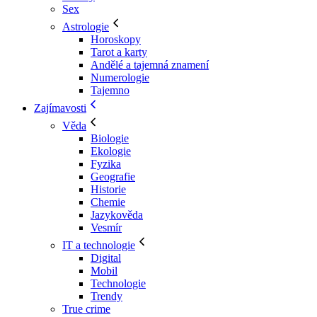
Sex
Astrologie
Horoskopy
Tarot a karty
Andělé a tajemná znamení
Numerologie
Tajemno
Zajímavosti
Věda
Biologie
Ekologie
Fyzika
Geografie
Historie
Chemie
Jazykověda
Vesmír
IT a technologie
Digital
Mobil
Technologie
Trendy
True crime