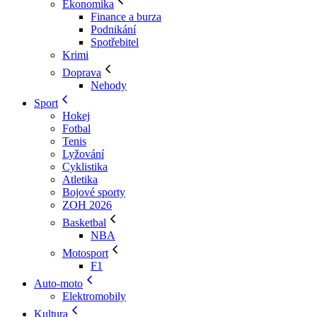
Ekonomika
Finance a burza
Podnikání
Spotřebitel
Krimi
Doprava
Nehody
Sport
Hokej
Fotbal
Tenis
Lyžování
Cyklistika
Atletika
Bojové sporty
ZOH 2026
Basketbal
NBA
Motosport
F1
Auto-moto
Elektromobily
Kultura