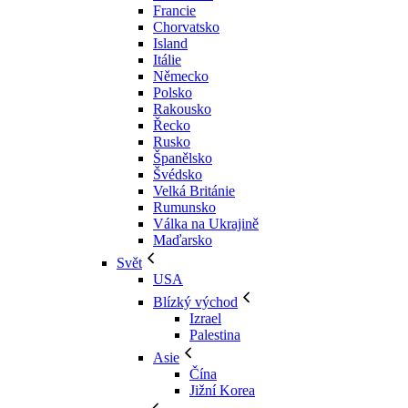
Francie
Chorvatsko
Island
Itálie
Německo
Polsko
Rakousko
Řecko
Rusko
Španělsko
Švédsko
Velká Británie
Rumunsko
Válka na Ukrajině
Maďarsko
Svět
USA
Blízký východ
Izrael
Palestina
Asie
Čína
Jižní Korea