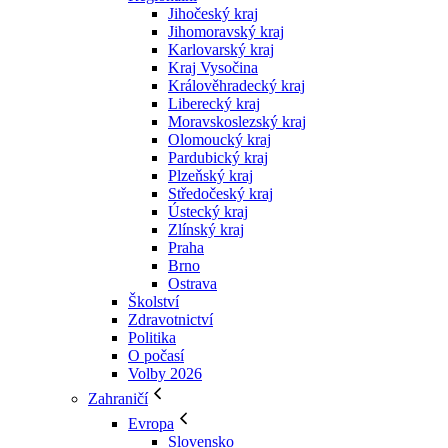
Jihočeský kraj
Jihomoravský kraj
Karlovarský kraj
Kraj Vysočina
Králověhradecký kraj
Liberecký kraj
Moravskoslezský kraj
Olomoucký kraj
Pardubický kraj
Plzeňský kraj
Středočeský kraj
Ústecký kraj
Zlínský kraj
Praha
Brno
Ostrava
Školství
Zdravotnictví
Politika
O počasí
Volby 2026
Zahraničí
Evropa
Slovensko