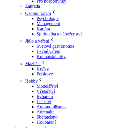
Pro hospodyňky
Zahrada
Osobní rozvoj
Psychologie
Management
Kariéra
Spiritualita a náboženství
Jídlo a vaření
Světová gastronomie
Levné vaření
Kulinářské triky
Mazlíčci
Kočky
Pejskové
Hobby
Modelářství
Včelařství
Rybaření
Letectví
Automobilismus
Adrenalin
Sběratelství
Houbaření