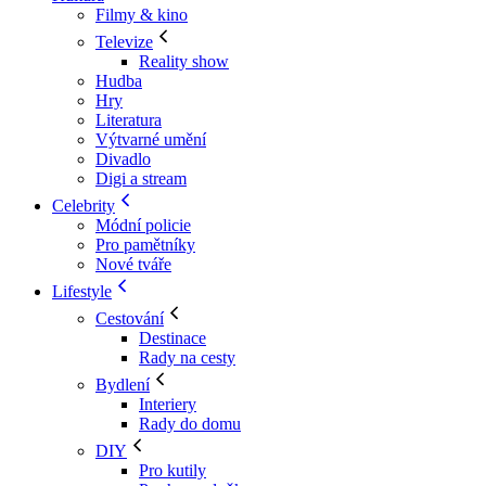
Filmy & kino
Televize
Reality show
Hudba
Hry
Literatura
Výtvarné umění
Divadlo
Digi a stream
Celebrity
Módní policie
Pro pamětníky
Nové tváře
Lifestyle
Cestování
Destinace
Rady na cesty
Bydlení
Interiery
Rady do domu
DIY
Pro kutily