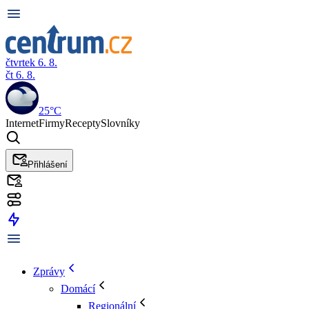
čtvrtek 6. 8.
čt 6. 8.
25°C
Internet
Firmy
Recepty
Slovníky
Přihlášení
Zprávy
Domácí
Regionální