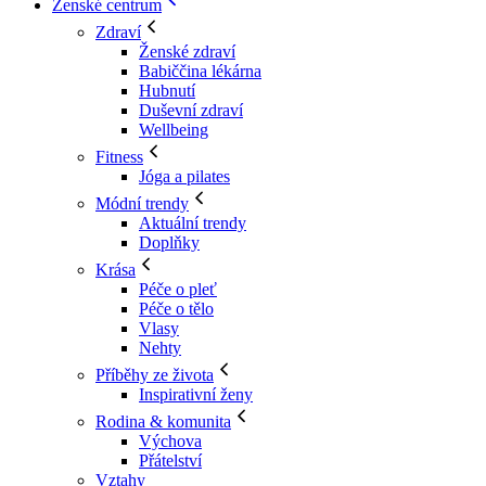
Ženské centrum
Zdraví
Ženské zdraví
Babiččina lékárna
Hubnutí
Duševní zdraví
Wellbeing
Fitness
Jóga a pilates
Módní trendy
Aktuální trendy
Doplňky
Krása
Péče o pleť
Péče o tělo
Vlasy
Nehty
Příběhy ze života
Inspirativní ženy
Rodina & komunita
Výchova
Přátelství
Vztahy