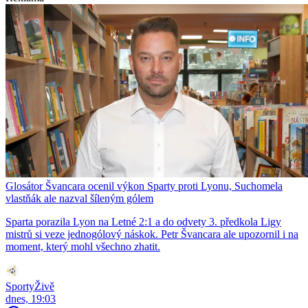
Glosátor Švancara ocenil výkon Sparty proti Lyonu, Suchomela
vlastňák ale nazval šíleným gólem
Sparta porazila Lyon na Letné 2:1 a do odvety 3. předkola Ligy
mistrů si veze jednogólový náskok. Petr Švancara ale upozornil i na
moment, který mohl všechno zhatit.
SportyŽivě
dnes, 19:03