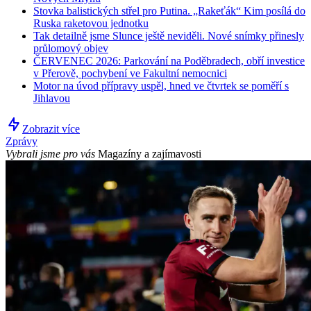
Stovka balistických střel pro Putina. „Rakeťák“ Kim posílá do
Ruska raketovou jednotku
Tak detailně jsme Slunce ještě neviděli. Nové snímky přinesly
průlomový objev
ČERVENEC 2026: Parkování na Poděbradech, obří investice
v Přerově, pochybení ve Fakultní nemocnici
Motor na úvod přípravy uspěl, hned ve čtvrtek se poměří s
Jihlavou
Zobrazit více
Zprávy
Vybrali jsme pro vás
Magazíny a zajímavosti