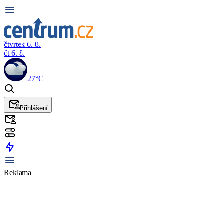
čtvrtek 6. 8.
čt 6. 8.
27°C
Přihlášení
Reklama