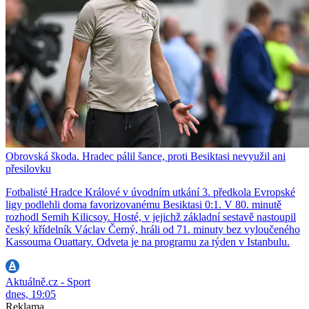
Obrovská škoda. Hradec pálil šance, proti Besiktasi nevyužil ani
přesilovku
Fotbalisté Hradce Králové v úvodním utkání 3. předkola Evropské
ligy podlehli doma favorizovanému Besiktasi 0:1. V 80. minutě
rozhodl Semih Kilicsoy. Hosté, v jejichž základní sestavě nastoupil
český křídelník Václav Černý, hráli od 71. minuty bez vyloučeného
Kassouma Ouattary. Odveta je na programu za týden v Istanbulu.
Aktuálně.cz - Sport
dnes, 19:05
Reklama