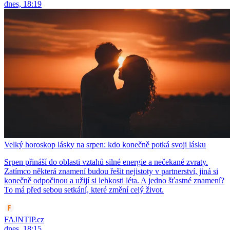
dnes, 18:19
Velký horoskop lásky na srpen: kdo konečně potká svoji lásku
Srpen přináší do oblasti vztahů silné energie a nečekané zvraty.
Zatímco některá znamení budou řešit nejistoty v partnerství, jiná si
konečně odpočinou a užijí si lehkosti léta. A jedno šťastné znamení?
To má před sebou setkání, které změní celý život.
FAJNTIP.cz
dnes, 18:15