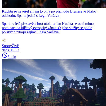
Kuchta se nevešel ani na Lyon a po příchodu Brunese je blízko
odchodu. Sparta jedná s Legií Varšava
Sparta v létě přestavěla hrot útoku a Jan Kuchta se ocitl mimo
nominaci na klíčový evropský zápas. O jeho služby se podle
polských zdrojů zajímá Legia Varšava.
SportyŽivě
dnes, 19:57
3 min