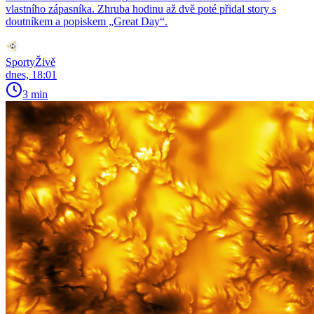
vlastního zápasníka. Zhruba hodinu až dvě poté přidal story s
doutníkem a popiskem „Great Day“.
SportyŽivě
dnes, 18:01
3 min