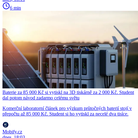
6 min
Baterie za 85 000 Kč si vytiskl na 3D tiskárně za 2 000 Kč. Student
dal potom návod zadarmo celému světu
Komerční laboratorní článek pro výzkum průtočných baterií stojí v
přepočtu až 85 000 Kč. Student si ho vytiskl za necelé dva tisíce.
Mobify.cz
dnes, 18:03