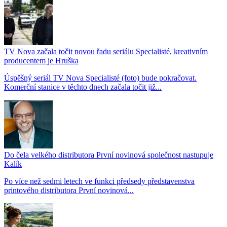
TV Nova začala točit novou řadu seriálu Specialisté, kreativním
producentem je Hruška
Úspěšný seriál TV Nova Specialisté (foto) bude pokračovat.
Komerční stanice v těchto dnech začala točit již...
Do čela velkého distributora První novinová společnost nastupuje
Kalík
Po více než sedmi letech ve funkci předsedy představenstva
printového distributora První novinová...