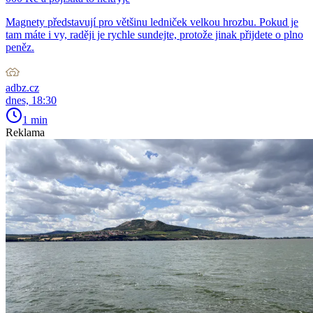
Magnety představují pro většinu ledniček velkou hrozbu. Pokud je
tam máte i vy, raději je rychle sundejte, protože jinak přijdete o plno
peněz.
adbz.cz
dnes, 18:30
1 min
Reklama