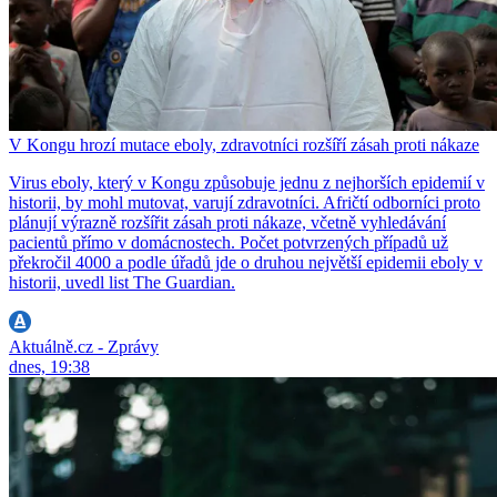
V Kongu hrozí mutace eboly, zdravotníci rozšíří zásah proti nákaze
Virus eboly, který v Kongu způsobuje jednu z nejhorších epidemií v
historii, by mohl mutovat, varují zdravotníci. Afričtí odborníci proto
plánují výrazně rozšířit zásah proti nákaze, včetně vyhledávání
pacientů přímo v domácnostech. Počet potvrzených případů už
překročil 4000 a podle úřadů jde o druhou největší epidemii eboly v
historii, uvedl list The Guardian.
Aktuálně.cz - Zprávy
dnes, 19:38