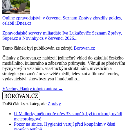
Online zpravodajství: v červenci Seznam Zprávy zbrzdily pokles,
oslabil iDnes.cz
Zpravodajské servery miliardáře Iva Lukačoviče Seznam Zprávy,
Super.cz a Novinky.cz v červenci 2026...
Tento článek byl publikován ze zdrojů
Borovan.cz
Články z Borovan.cz nabízejí jedinečný vhled do zákulisí českého
mediálního, kulturního a zábavního průmyslu. Věnují se především
byznysovým vztahům, vlastnickým strukturám, investicím a
strategickým změnám ve světě médií, televizní a filmové tvorby,
vydavatelství, showbyznysu i hudebního...
Všechny články tohoto autora →
Další články z kategorie
Zprávy
U Mallorky mělo moře přes 33 stupňů, byl to rekord, uvádí
meteorologové
Pozor na sinice. Hygienici varují před koupáním v části
Nových Mlýnů