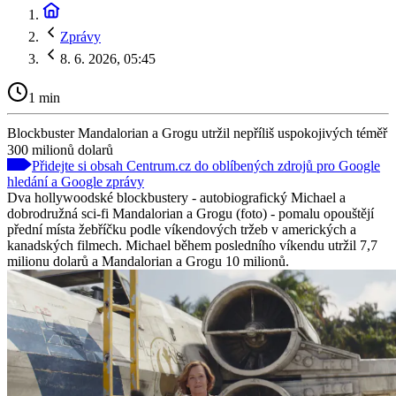
Zprávy
8. 6. 2026, 05:45
1 min
Blockbuster Mandalorian a Grogu utržil nepříliš uspokojivých téměř
300 milionů dolarů
Přidejte si obsah Centrum.cz do oblíbených zdrojů pro Google
hledání a Google zprávy
Dva hollywoodské blockbustery - autobiografický Michael a
dobrodružná sci-fi Mandalorian a Grogu (foto) - pomalu opouštějí
přední místa žebříčku podle víkendových tržeb v amerických a
kanadských filmech. Michael během posledního víkendu utržil 7,7
milionu dolarů a Mandalorian a Grogu 10 milionů.