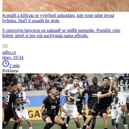
Komáři a klíšťata se vyhýbají zahradám, kde roste tahle levná
bylinka. Stačí ji zasadit ke stolu
S otravným hmyzem na zahradě se smířit nemusíte. Pomůže vám
řešení, které si pro vás nachystala sama příroda.
adbz.cz
dnes, 19:34
2 min
Reklama