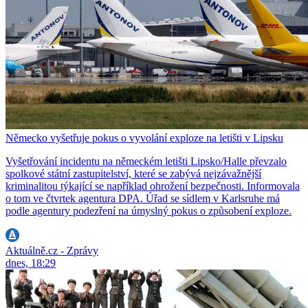
Německo vyšetřuje pokus o vyvolání exploze na letišti v Lipsku
Vyšetřování incidentu na německém letišti Lipsko/Halle převzalo
spolkové státní zastupitelství, které se zabývá nejzávažnější
kriminalitou týkající se například ohrožení bezpečnosti. Informovala
o tom ve čtvrtek agentura DPA. Úřad se sídlem v Karlsruhe má
podle agentury podezření na úmyslný pokus o způsobení exploze.
Aktuálně.cz - Zprávy
dnes, 18:29