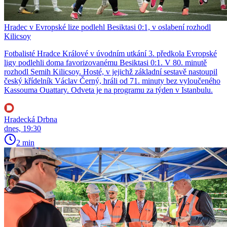
Hradec v Evropské lize podlehl Besiktasi 0:1, v oslabení rozhodl
Kilicsoy
Fotbalisté Hradce Králové v úvodním utkání 3. předkola Evropské
ligy podlehli doma favorizovanému Besiktasi 0:1. V 80. minutě
rozhodl Semih Kilicsoy. Hosté, v jejichž základní sestavě nastoupil
český křídelník Václav Černý, hráli od 71. minuty bez vyloučeného
Kassouma Ouattary. Odveta je na programu za týden v Istanbulu.
Hradecká Drbna
dnes, 19:30
2 min