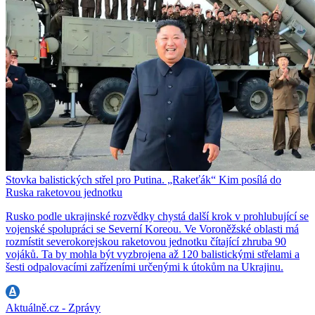
Stovka balistických střel pro Putina. „Rakeťák“ Kim posílá do
Ruska raketovou jednotku
Rusko podle ukrajinské rozvědky chystá další krok v prohlubující se
vojenské spolupráci se Severní Koreou. Ve Voroněžské oblasti má
rozmístit severokorejskou raketovou jednotku čítající zhruba 90
vojáků. Ta by mohla být vyzbrojena až 120 balistickými střelami a
šesti odpalovacími zařízeními určenými k útokům na Ukrajinu.
Aktuálně.cz - Zprávy