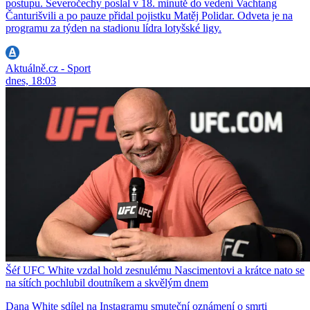
postupu. Severočechy poslal v 18. minutě do vedení Vachtang
Čanturišvili a po pauze přidal pojistku Matěj Polidar. Odveta je na
programu za týden na stadionu lídra lotyšské ligy.
Aktuálně.cz - Sport
dnes, 18:03
Šéf UFC White vzdal hold zesnulému Nascimentovi a krátce nato se
na sítích pochlubil doutníkem a skvělým dnem
Dana White sdílel na Instagramu smuteční oznámení o smrti