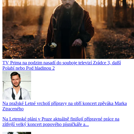
TV Prima na podzim nasadí do souboje televizí Zrádce 3, další
Polabí nebo Pod hladinou 2
Na pražské Letné vrcholí přípravy na obří koncert zpěváka Marka
Ztraceného
Na Letenské pláni v Praze aktuálně finišují přípravné práce na
zítřejší velký koncert popového písničkáře a...