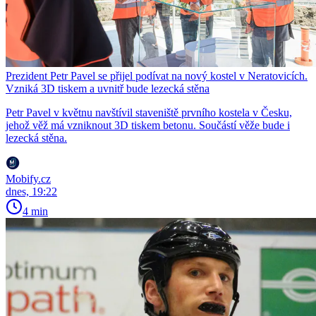
Prezident Petr Pavel se přijel podívat na nový kostel v Neratovicích.
Vzniká 3D tiskem a uvnitř bude lezecká stěna
Petr Pavel v květnu navštívil staveniště prvního kostela v Česku,
jehož věž má vzniknout 3D tiskem betonu. Součástí věže bude i
lezecká stěna.
Mobify.cz
dnes, 19:22
4 min