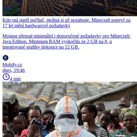
Kdo má starší počítač, možná si už nezahraje. Minecraft poprvé za
17 let mění hardwarové požadavky
Mojang přepsal minimální i doporučené požadavky pro Minecraft:
Java Edition. Minimum RAM vyskočilo ze 2 GB na 8, u
integrované grafiky dokonce na 12 GB.
Mobify.cz
dnes, 19:46
4 min