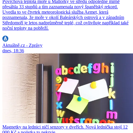
Povrchová teplota moře u Mallorky ve středu odpoledne mírně
přesáhla 33 stupňů a tím zaznamenala nový španělský rekord.
Uvedla to ve čtvrtek meteorologická služba Aemet, která
poznamenala, že moře v okolí Baleárských ostrovů a v západním
Středomoří je letos nadprůměrně teplé, což ovlivňuje například také
noční teploty na pobřeží.
Aktuálně.cz - Zprávy
dnes, 18:36
Magnetky na lednici ničí senzory v dveřích. Nová lednička stojí 12
000 Kč a pojistka to nekryje