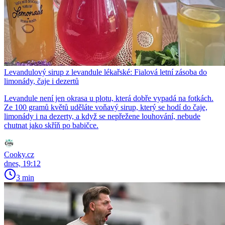
Levandulový sirup z levandule lékařské: Fialová letní zásoba do
limonády, čaje i dezertů
Levandule není jen okrasa u plotu, která dobře vypadá na fotkách.
Ze 100 gramů květů uděláte voňavý sirup, který se hodí do čaje,
limonády i na dezerty, a když se nepřežene louhování, nebude
chutnat jako skříň po babičce.
Cooky.cz
dnes, 19:12
3 min