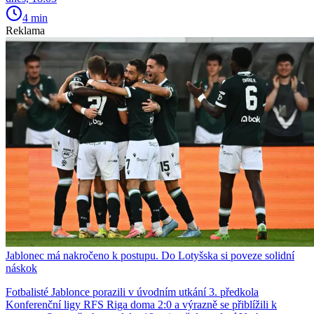
4 min
Reklama
Jablonec má nakročeno k postupu. Do Lotyšska si poveze solidní
náskok
Fotbalisté Jablonce porazili v úvodním utkání 3. předkola
Konferenční ligy RFS Riga doma 2:0 a výrazně se přiblížili k