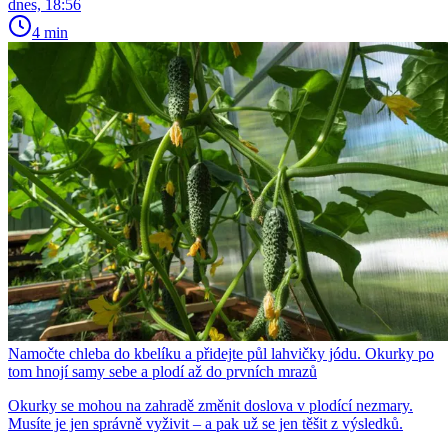
dnes, 18:56
4 min
Namočte chleba do kbelíku a přidejte půl lahvičky jódu. Okurky po
tom hnojí samy sebe a plodí až do prvních mrazů
Okurky se mohou na zahradě změnit doslova v plodící nezmary.
Musíte je jen správně vyživit – a pak už se jen těšit z výsledků.