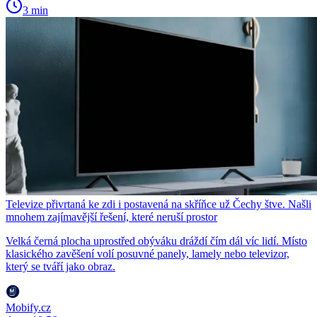
3 min
Televize přivrtaná ke zdi i postavená na skříňce už Čechy štve. Našli
mnohem zajímavější řešení, které neruší prostor
Velká černá plocha uprostřed obýváku dráždí čím dál víc lidí. Místo
klasického zavěšení volí posuvné panely, lamely nebo televizor,
který se tváří jako obraz.
Mobify.cz