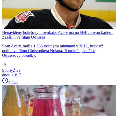
Nenáviděný hokejový provokatér Avery má po NHL novou kariéru.
Zazářil i ve filmu Odyssea
Sean Avery, muž s 1 533 trestnými minutami v NHL, hraje už
potřetí ve filmu Christophera Nolana. Tentokrát jako člen
Odysseovy posádky.
SportyŽivě
dnes, 19:17
4 min