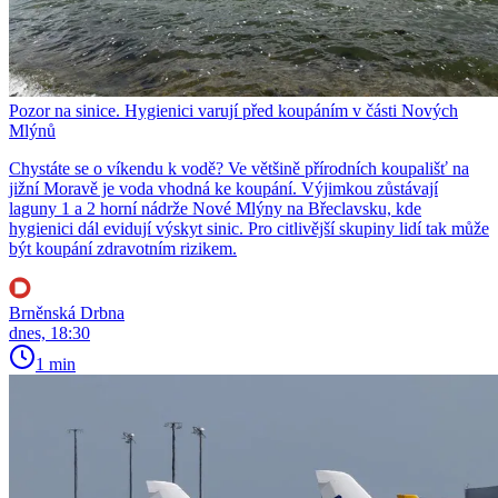
Pozor na sinice. Hygienici varují před koupáním v části Nových
Mlýnů
Chystáte se o víkendu k vodě? Ve většině přírodních koupališť na
jižní Moravě je voda vhodná ke koupání. Výjimkou zůstávají
laguny 1 a 2 horní nádrže Nové Mlýny na Břeclavsku, kde
hygienici dál evidují výskyt sinic. Pro citlivější skupiny lidí tak může
být koupání zdravotním rizikem.
Brněnská Drbna
dnes, 18:30
1 min