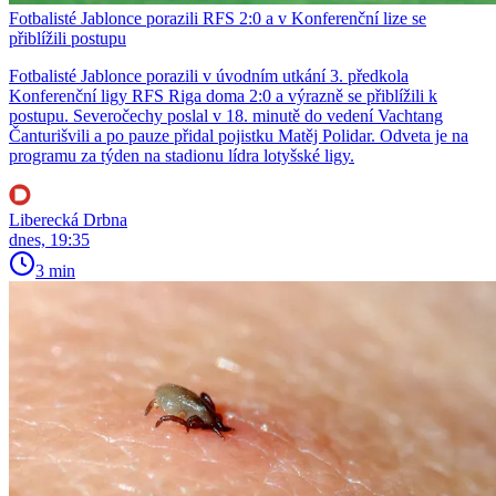
Fotbalisté Jablonce porazili RFS 2:0 a v Konferenční lize se
přiblížili postupu
Fotbalisté Jablonce porazili v úvodním utkání 3. předkola
Konferenční ligy RFS Riga doma 2:0 a výrazně se přiblížili k
postupu. Severočechy poslal v 18. minutě do vedení Vachtang
Čanturišvili a po pauze přidal pojistku Matěj Polidar. Odveta je na
programu za týden na stadionu lídra lotyšské ligy.
Liberecká Drbna
dnes, 19:35
3 min