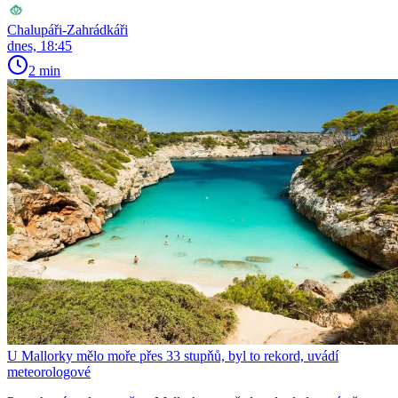
Chalupáři-Zahrádkáři
dnes, 18:45
2 min
U Mallorky mělo moře přes 33 stupňů, byl to rekord, uvádí
meteorologové