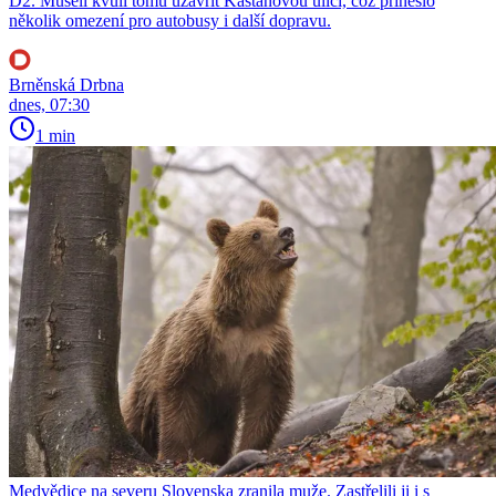
D2. Museli kvůli tomu uzavřít Kaštanovou ulici, což přineslo
několik omezení pro autobusy i další dopravu.
Brněnská Drbna
dnes, 07:30
1 min
Medvědice na severu Slovenska zranila muže. Zastřelili ji i s