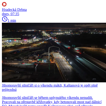
Hradecká Drbna
dnes, 07:35
1 min
Jihomoravští silničáři si o víkendu mákli, Kaštanová je opět plně
průjezdná
Jihomoravští silničáři se během uplynulého víkendu nenudili.
Pracovali na přestavbě křižovatky, kdy betonovali most nad dálnicí