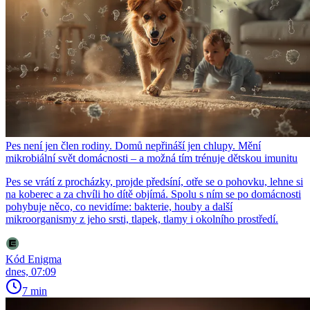
Pes není jen člen rodiny. Domů nepřináší jen chlupy. Mění
mikrobiální svět domácnosti – a možná tím trénuje dětskou imunitu
Pes se vrátí z procházky, projde předsíní, otře se o pohovku, lehne si
na koberec a za chvíli ho dítě objímá. Spolu s ním se po domácnosti
pohybuje něco, co nevidíme: bakterie, houby a další
mikroorganismy z jeho srsti, tlapek, tlamy i okolního prostředí.
Kód Enigma
dnes, 07:09
7 min