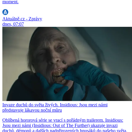
moment.
Aktuálně.cz - Zprávy
dnes, 07:07
Invaze duchů do světa živých. Insidious: Jsou mezi námi
představuje lákavou noční můru
Oblíbená hororová série se vrací s pořádným trailerem. Insidious:
Jsou mezi námi (Insidious: Out of The Further) ukazuje invazi
duchů, démonů a dalších nadpřirozených hnusáků do našeho světa,