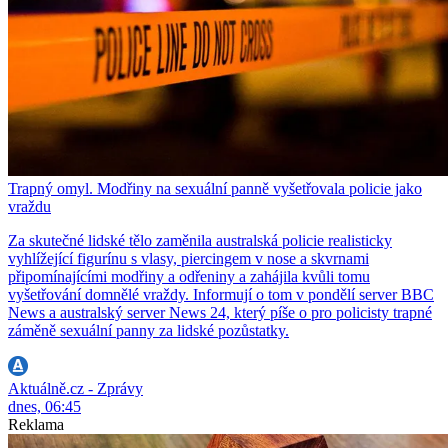
Trapný omyl. Modřiny na sexuální panně vyšetřovala policie jako
vraždu
Za skutečné lidské tělo zaměnila australská policie realisticky
vyhlížející figurínu s vlasy, piercingem v nose a skvrnami
připomínajícími modřiny a odřeniny a zahájila kvůli tomu
vyšetřování domnělé vraždy. Informují o tom v pondělí server BBC
News a australský server News 24, který píše o pro policisty trapné
záměně sexuální panny za lidské pozůstatky.
Aktuálně.cz - Zprávy
dnes, 06:45
Reklama