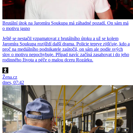
Brutální útok na Jaromíra Soukupa má záhadné pozadí. On sám má
o motivu jasno
Ještě se nestačil vzpamatovat z brutálního útoku a už se kolem
Jaromíra Soukupa rozjíždí další drama. Policie teprve zjišťuje, kdo a
proč na mediálního podnikatele zaútočil, on sám ale podle svých
slov o motivu nepochybuje. Případ navíc začíná zasahovat i do jeho
rodinného života a péče o malou dceru Rozárku.
Žena.cz
dnes, 07:42