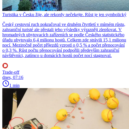
Turistika v Česku žije, ale rekordy nečekejte. Růst je jen symbolický
Český cestovní ruch pokračoval ve druhém čtvrtletí v mírném růstu,
zahraniční turisté ale přestali jeho výsledky výrazněji zlepšovat. V
hromadných ubytovacích zařízeních se podle Českého statistického
úřadu ubytovalo 6,4 milionu hostů. Celkem zde strávili 15,1 milionu
nocí. Meziročně počet příjezdů vzrostl o 0,5 % a počet přenocování
o 0,3 %. Růst počtu přenocování podpořili především zahraniční
návštěvníci, zatímco u domácích hostů počet nocí stagnoval.
Trade-off
dnes, 07:16
1 min