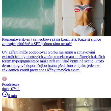
Pigmentové skvrny se neobjeví až na konci léta. Kůže si slunce
zapisuje průběžně a SPF jednou ráno nestačí
UV záření může podporovat tvorbu melaninu a ztmavování
existujících pigmentových změn; u melasmatu a některých dalších
forem hyperpigmentace může hrát roli také viditelné světlo. Proto
dermatologové doporučují ochranu před sluncem jako jeden ze
základních kroků prevence i léčby tmavých skvrn.
Poudree.cz
dnes, 07:11
6 min