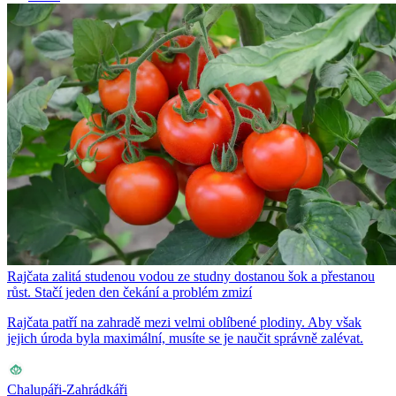
Rajčata zalitá studenou vodou ze studny dostanou šok a přestanou
růst. Stačí jeden den čekání a problém zmizí
Rajčata patří na zahradě mezi velmi oblíbené plodiny. Aby však
jejich úroda byla maximální, musíte se je naučit správně zalévat.
Chalupáři-Zahrádkáři