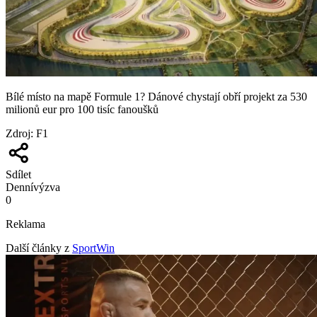
Bílé místo na mapě Formule 1? Dánové chystají obří projekt za 530
milionů eur pro 100 tisíc fanoušků
Zdroj
:
F1
Sdílet
Denní
výzva
0
Reklama
Další články z
SportWin