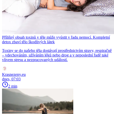
Přílišný obsah toxinů v těle může vyústit v řadu nemocí. Kompletní
detox zbaví tělo škodlivých látek
Toxiny se do našeho těla dostávají prostřednictvím stravy, respiračně
– vdechováním, užíváním léků nebo drog a v neposlední řadě také
vlivem stresu a nezpracovaných událostí.
Krasnezeny.eu
dnes, 07:03
2 min