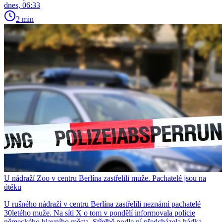
dnes, 06:33
2 min
U nádraží Zoo v centru Berlína zastřelili muže. Pachatelé jsou na
útěku
U rušného nádraží v centru Berlína zastřelili neznámí pachatelé
30letého muže. Na síti X o tom v pondělí informovala policie
německého hlavního města. Střelbě podle ní předcházela hádka.