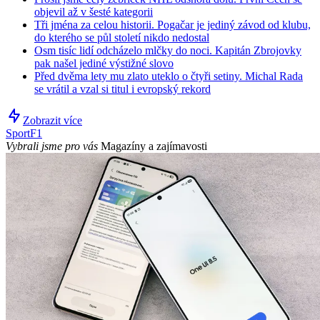
objevil až v šesté kategorii
Tři jména za celou historii. Pogačar je jediný závod od klubu,
do kterého se půl století nikdo nedostal
Osm tisíc lidí odcházelo mlčky do noci. Kapitán Zbrojovky
pak našel jediné výstižné slovo
Před dvěma lety mu zlato uteklo o čtyři setiny. Michal Rada
se vrátil a vzal si titul i evropský rekord
Zobrazit více
Sport
F1
Vybrali jsme pro vás
Magazíny a zajímavosti