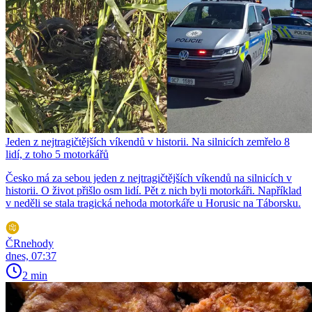
Jeden z nejtragičtějších víkendů v historii. Na silnicích zemřelo 8
lidí, z toho 5 motorkářů
Česko má za sebou jeden z nejtragičtějších víkendů na silnicích v
historii. O život přišlo osm lidí. Pět z nich byli motorkáři. Například
v neděli se stala tragická nehoda motorkáře u Horusic na Táborsku.
ČRnehody
dnes, 07:37
2 min