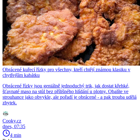
Obrácené kuřecí řízky pro všechny, kteří chtějí známou klasiku v
chytřejším kabátku
Obrácené řízky jsou geniálně jednoduchý trik, jak dostat křehké,
šťavnaté maso na stůl bez přílišného hlídání u plotny. Obalíte ve
strouhance jako obvykle, ale pořadí je obrácené - a pak trouba udělá
zbytek.
Cooky.cz
dnes, 07:35
4 min