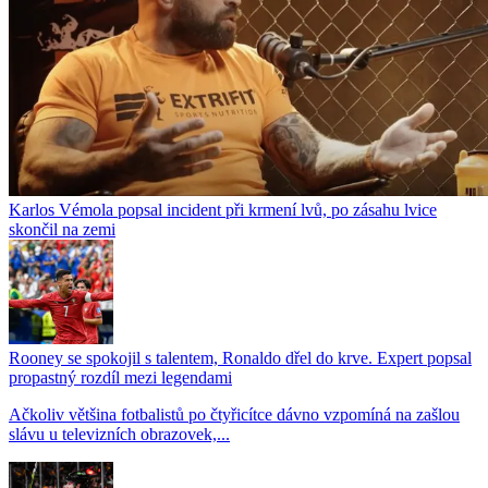
Karlos Vémola popsal incident při krmení lvů, po zásahu lvice
skončil na zemi
Rooney se spokojil s talentem, Ronaldo dřel do krve. Expert popsal
propastný rozdíl mezi legendami
Ačkoliv většina fotbalistů po čtyřicítce dávno vzpomíná na zašlou
slávu u televizních obrazovek,...