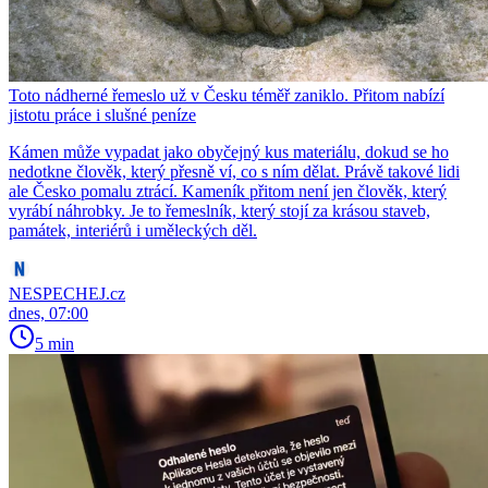
Toto nádherné řemeslo už v Česku téměř zaniklo. Přitom nabízí
jistotu práce i slušné peníze
Kámen může vypadat jako obyčejný kus materiálu, dokud se ho
nedotkne člověk, který přesně ví, co s ním dělat. Právě takové lidi
ale Česko pomalu ztrácí. Kameník přitom není jen člověk, který
vyrábí náhrobky. Je to řemeslník, který stojí za krásou staveb,
památek, interiérů i uměleckých děl.
NESPECHEJ.cz
dnes, 07:00
5 min