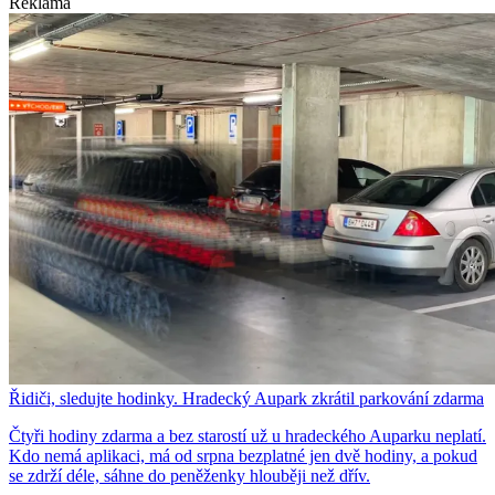
Reklama
Řidiči, sledujte hodinky. Hradecký Aupark zkrátil parkování zdarma
Čtyři hodiny zdarma a bez starostí už u hradeckého Auparku neplatí.
Kdo nemá aplikaci, má od srpna bezplatné jen dvě hodiny, a pokud
se zdrží déle, sáhne do peněženky hlouběji než dřív.