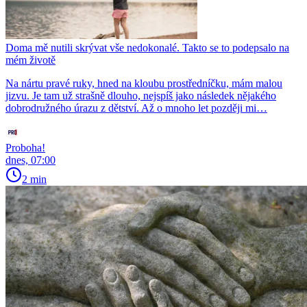
Doma mě nutili skrývat vše nedokonalé. Takto se to podepsalo na
mém životě
Na nártu pravé ruky, hned na kloubu prostředníčku, mám malou
jizvu. Je tam už strašně dlouho, nejspíš jako následek nějakého
dobrodružného úrazu z dětství. Až o mnoho let později mi…
Proboha!
dnes, 07:00
2 min