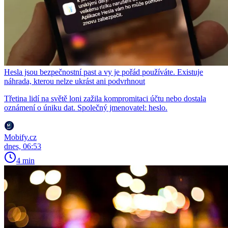
Hesla jsou bezpečnostní past a vy je pořád používáte. Existuje
náhrada, kterou nelze ukrást ani podvrhnout
Třetina lidí na světě loni zažila kompromitaci účtu nebo dostala
oznámení o úniku dat. Společný jmenovatel: heslo.
Mobify.cz
dnes, 06:53
4 min