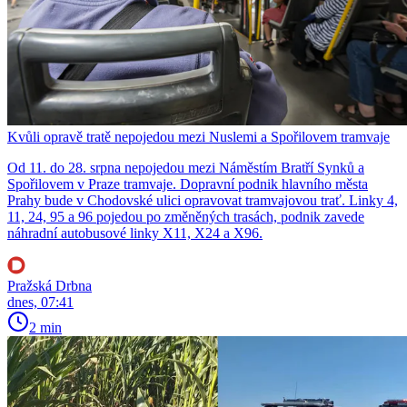
Kvůli opravě tratě nepojedou mezi Nuslemi a Spořilovem tramvaje
Od 11. do 28. srpna nepojedou mezi Náměstím Bratří Synků a
Spořilovem v Praze tramvaje. Dopravní podnik hlavního města
Prahy bude v Chodovské ulici opravovat tramvajovou trať. Linky 4,
11, 24, 95 a 96 pojedou po změněných trasách, podnik zavede
náhradní autobusové linky X11, X24 a X96.
Pražská Drbna
dnes, 07:41
2 min