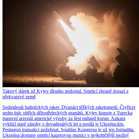
Takový dárek už Kyjev dlouho nedostal. Smrticí zbraně dorazí z
překvapivé země
Sedmdesát balistických raket. Dvanáct těžkých raketometů. Čtyřicet
sedm tisíc obřích dělostřeleckých granátů. Kyjev kupuje z Turecka
masivní arzenál americké výroby za šest miliard korun. Ankara
vyklízí staré zásoby z devadesátých let a posílá je Ukrajincům.
Pentagon transakci požehnal. Souhlas Kongresu je už jen formalita.
Ukrajina dostane smrticí kazetovou munici v nejkritičtější možný