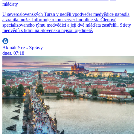
mláďaty
U severoslovenských Turan v neděli vpodvečer medvědice napadla
a zranila muže. Informuje o tom server hnonline.sk. Členové
specializovaného týmu medvědici a její dvě mláďata zastřelili. Střety
medvědů s lidmi na Slovensku nejsou ojedinělé.
Aktuálně.cz - Zprávy
dnes, 07:18