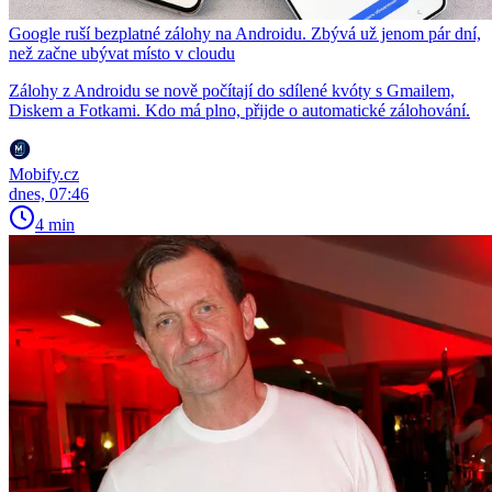
Google ruší bezplatné zálohy na Androidu. Zbývá už jenom pár dní,
než začne ubývat místo v cloudu
Zálohy z Androidu se nově počítají do sdílené kvóty s Gmailem,
Diskem a Fotkami. Kdo má plno, přijde o automatické zálohování.
Mobify.cz
dnes, 07:46
4 min