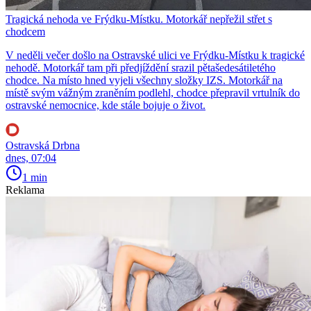
Tragická nehoda ve Frýdku-Místku. Motorkář nepřežil střet s
chodcem
V neděli večer došlo na Ostravské ulici ve Frýdku-Místku k tragické
nehodě. Motorkář tam při předjíždění srazil pětašedesátiletého
chodce. Na místo hned vyjeli všechny složky IZS. Motorkář na
místě svým vážným zraněním podlehl, chodce přepravil vrtulník do
ostravské nemocnice, kde stále bojuje o život.
Ostravská Drbna
dnes, 07:04
1 min
Reklama