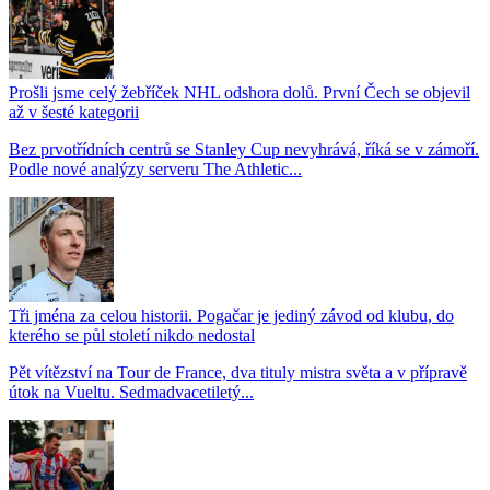
Prošli jsme celý žebříček NHL odshora dolů. První Čech se objevil
až v šesté kategorii
Bez prvotřídních centrů se Stanley Cup nevyhrává, říká se v zámoří.
Podle nové analýzy serveru The Athletic...
Tři jména za celou historii. Pogačar je jediný závod od klubu, do
kterého se půl století nikdo nedostal
Pět vítězství na Tour de France, dva tituly mistra světa a v přípravě
útok na Vueltu. Sedmadvacetiletý...