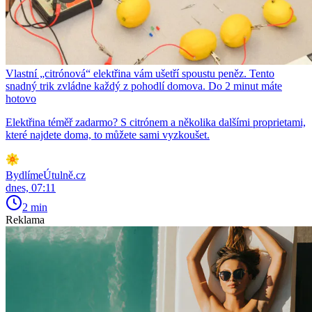
Vlastní „citrónová“ elektřina vám ušetří spoustu peněz. Tento
snadný trik zvládne každý z pohodlí domova. Do 2 minut máte
hotovo
Elektřina téměř zadarmo? S citrónem a několika dalšími proprietami,
které najdete doma, to můžete sami vyzkoušet.
BydlímeÚtulně.cz
dnes, 07:11
2 min
Reklama