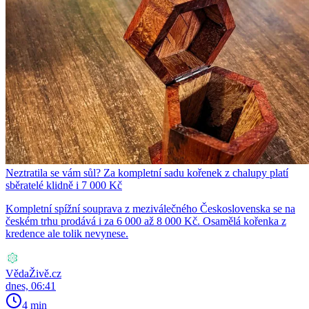
Neztratila se vám sůl? Za kompletní sadu kořenek z chalupy platí
sběratelé klidně i 7 000 Kč
Kompletní spížní souprava z meziválečného Československa se na
českém trhu prodává i za 6 000 až 8 000 Kč. Osamělá kořenka z
kredence ale tolik nevynese.
VědaŽivě.cz
dnes, 06:41
4 min