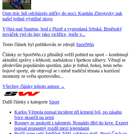
Osm tisíc lidí odcházelo mlčky do noci. Kapitán Zbrojovky pak
našel jediné výstižné slovo
Výhra nad Spartou, bod z Plzně a vyprodaná Srbská. Brněnský
nováček vjel do ligy jako vichřice, jenže v...
Tento článek byl publikován ze zdrojů
SportWin
Články ze SportWin.cz přinášejí svěží pohled na sport – kombinují
aktuální zprávy s lehkostí, nadsázkou i špetkou zábavy. Věnují se
především populárním sportům, jako je fotbal, hokej, tenis nebo
bojové sporty, ale objevují se i méně tradiční témata a kuriózní
momenty ze světa sportovního...
Všechny články tohoto autora →
Další články z kategorie
Sport
Karlos Vémola popsal incident při krmení lvů, po zásahu
lvice skončil na zemi
Rooney se spokojil s talentem, Ronaldo dřel do krve. Expert
popsal propastný rozdíl mezi legendami
Prošli jsme celý žebříček NHL odshora dolů. První Čech se