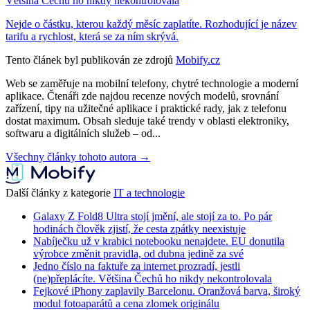
Většina Čechů ho nikdy nekontrolovala
Nejde o částku, kterou každý měsíc zaplatíte. Rozhodující je název
tarifu a rychlost, která se za ním skrývá.
Tento článek byl publikován ze zdrojů
Mobify.cz
Web se zaměřuje na mobilní telefony, chytré technologie a moderní
aplikace. Čtenáři zde najdou recenze nových modelů, srovnání
zařízení, tipy na užitečné aplikace i praktické rady, jak z telefonu
dostat maximum. Obsah sleduje také trendy v oblasti elektroniky,
softwaru a digitálních služeb – od...
Všechny články tohoto autora →
Další články z kategorie
IT a technologie
Galaxy Z Fold8 Ultra stojí jmění, ale stojí za to. Po pár
hodinách člověk zjistí, že cesta zpátky neexistuje
Nabíječku už v krabici notebooku nenajdete. EU donutila
výrobce změnit pravidla, od dubna jedině za své
Jedno číslo na faktuře za internet prozradí, jestli
(ne)přeplácíte. Většina Čechů ho nikdy nekontrolovala
Fejkové iPhony zaplavily Barcelonu. Oranžová barva, široký
modul fotoaparátů a cena zlomek originálu