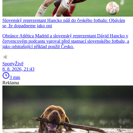
Slovenský reprezentant Hancko pálí do českého fotbalu: Obávám
se, že dopadneme jako oni
Obránce Atlética Madrid a slovenský reprezentant Dávid Hancko v
červencovém podcastu varoval před stagnací slovenského fotbalu, a
jako odstrašující příklad použil Česko.
SportyŽivě
8. 8. 2026, 21:43
3 min
Reklama