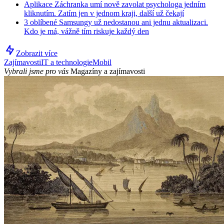
Aplikace Záchranka umí nově zavolat psychologa jedním
kliknutím. Zatím jen v jednom kraji, další už čekají
3 oblíbené Samsungy už nedostanou ani jednu aktualizaci.
Kdo je má, vážně tím riskuje každý den
Zobrazit více
Zajímavosti
IT a technologie
Mobil
Vybrali jsme pro vás
Magazíny a zajímavosti