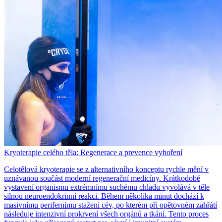
Kryoterapie celého těla: Regenerace a prevence vyhoření
Celotělová kryoterapie se z alternativního konceptu rychle mění v
uznávanou součást moderní regenerační medicíny. Krátkodobé
vystavení organismu extrémnímu suchému chladu vyvolává v těle
silnou neuroendokrinní reakci. Během několika minut dochází k
masivnímu perifernímu stažení cév, po kterém při opětovném zahřátí
následuje intenzivní prokrvení všech orgánů a tkání. Tento proces