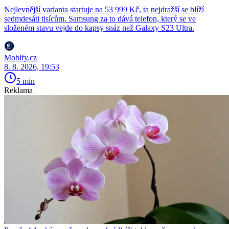
Nejlevnější varianta startuje na 53 999 Kč, ta nejdražší se blíží
sedmdesáti tisícům. Samsung za to dává telefon, který se ve
složeném stavu vejde do kapsy snáz než Galaxy S23 Ultra.
Mobify.cz
8. 8. 2026, 19:53
5 min
Reklama