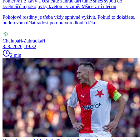
Poměr 4:1 z kávy a česneku: zahrádkáři tuhle směs sypou do
květináčů a pokojovky kvetou i v zimě. Mšice z ní utečou
Pokojové rostliny je třeba vždy správně vyživit. Pokud to dokážete,
budou vám dělat radost po opravdu dlouhá léta.
Chalupáři-Zahrádkáři
8. 8. 2026, 19:32
2 min