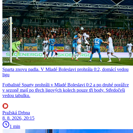
Sparta znovu padla. V Mladé Boleslavi prohrála 0:2, domácí vedou
ligu
Fotbalisté Sparty prohráli v Mladé Boleslavi 0:2 a po druhé porážce
v sezoně mají po třech ligových kolech pouze tři body. Středočeši
vedou tabulku.
Pražská Drbna
8. 8. 2026, 20:15
1 min