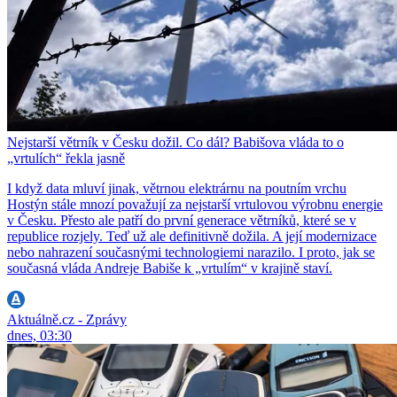
Nejstarší větrník v Česku dožil. Co dál? Babišova vláda to o
„vrtulích“ řekla jasně
I když data mluví jinak, větrnou elektrárnu na poutním vrchu
Hostýn stále mnozí považují za nejstarší vrtulovou výrobnu energie
v Česku. Přesto ale patří do první generace větrníků, které se v
republice rozjely. Teď už ale definitivně dožila. A její modernizace
nebo nahrazení současnými technologiemi narazilo. I proto, jak se
současná vláda Andreje Babiše k „vrtulím“ v krajině staví.
Aktuálně.cz - Zprávy
dnes, 03:30