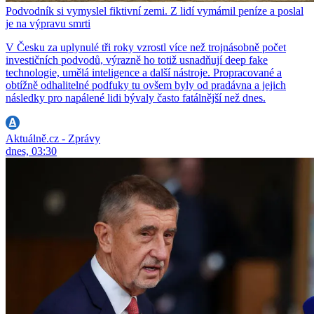
Podvodník si vymyslel fiktivní zemi. Z lidí vymámil peníze a poslal
je na výpravu smrti
V Česku za uplynulé tři roky vzrostl více než trojnásobně počet
investičních podvodů, výrazně ho totiž usnadňují deep fake
technologie, umělá inteligence a další nástroje. Propracované a
obtížně odhalitelné podfuky tu ovšem byly od pradávna a jejich
následky pro napálené lidi bývaly často fatálnější než dnes.
Aktuálně.cz - Zprávy
dnes, 03:30