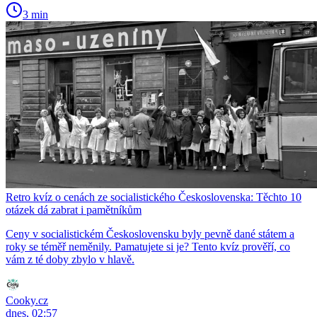
3 min
Retro kvíz o cenách ze socialistického Československa: Těchto 10
otázek dá zabrat i pamětníkům
Ceny v socialistickém Československu byly pevně dané státem a
roky se téměř neměnily. Pamatujete si je? Tento kvíz prověří, co
vám z té doby zbylo v hlavě.
Cooky.cz
dnes, 02:57