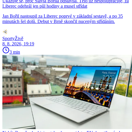
Ukazuje se, proč Slavia Bořila odstavila. Tělo už nespolupracuje, za
Liberec odehrál jen půl hodiny a musel střídat
Jan Bořil nastoupil za Liberec poprvé v základní sestavě, a po 35
minutách šel dolů. Debut v Brně skončil nuceným střídáním.
SportyŽivě
8. 8. 2026, 19:19
3 min