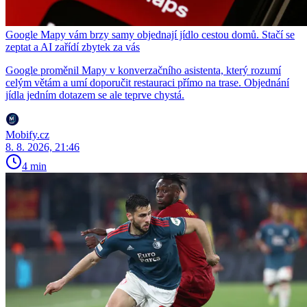
Google Mapy vám brzy samy objednají jídlo cestou domů. Stačí se
zeptat a AI zařídí zbytek za vás
Google proměnil Mapy v konverzačního asistenta, který rozumí
celým větám a umí doporučit restauraci přímo na trase. Objednání
jídla jedním dotazem se ale teprve chystá.
Mobify.cz
8. 8. 2026, 21:46
4 min