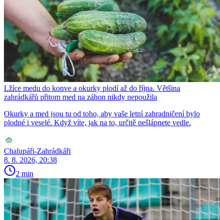
Lžíce medu do konve a okurky plodí až do října. Většina
zahrádkářů přitom med na záhon nikdy nepoužila
Okurky a med jsou tu od toho, aby vaše letní zahradničení bylo
plodné i veselé. Když víte, jak na to, určitě nešlápnete vedle.
Chalupáři-Zahrádkáři
8. 8. 2026, 20:38
2 min