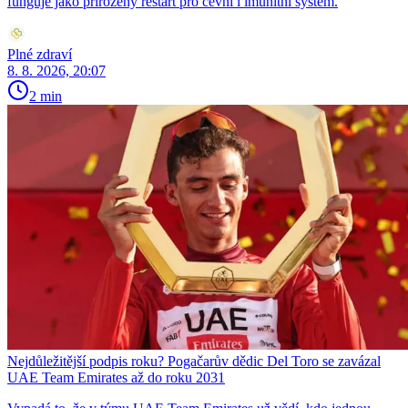
funguje jako přirozený restart pro cévní i imunitní systém.
Plné zdraví
8. 8. 2026, 20:07
2 min
Nejdůležitější podpis roku? Pogačarův dědic Del Toro se zavázal
UAE Team Emirates až do roku 2031