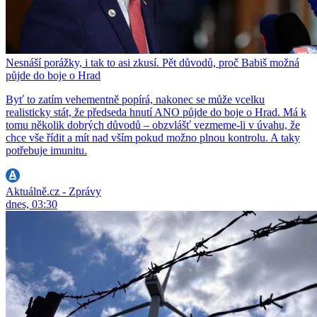
Nesnáší porážky, i tak to asi zkusí. Pět důvodů, proč Babiš možná
půjde do boje o Hrad
Byť to zatím vehementně popírá, nakonec se může vcelku
realisticky stát, že předseda hnutí ANO půjde do boje o Hrad. Má k
tomu několik dobrých důvodů – obzvlášť vezmeme-li v úvahu, že
chce vše řídit a mít nad vším pokud možno plnou kontrolu. A taky
potřebuje imunitu.
Aktuálně.cz - Zprávy
dnes, 03:30