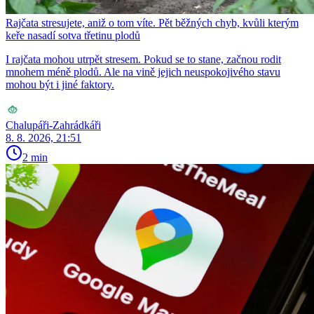
Rajčata stresujete, aniž o tom víte. Pět běžných chyb, kvůli kterým
keře nasadí sotva třetinu plodů
I rajčata mohou utrpět stresem. Pokud se to stane, začnou rodit
mnohem méně plodů. Ale na vině jejich neuspokojivého stavu
mohou být i jiné faktory.
Chalupáři-Zahrádkáři
8. 8. 2026, 21:51
2 min