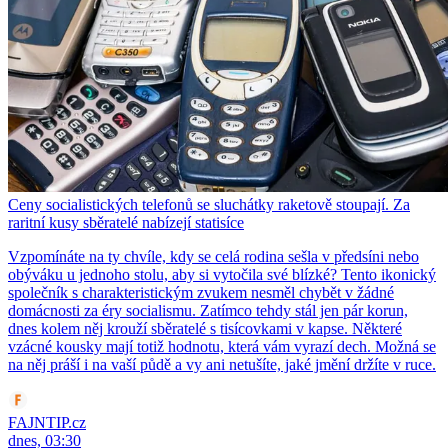
Ceny socialistických telefonů se sluchátky raketově stoupají. Za
raritní kusy sběratelé nabízejí statisíce
Vzpomínáte na ty chvíle, kdy se celá rodina sešla v předsíni nebo
obýváku u jednoho stolu, aby si vytočila své blízké? Tento ikonický
společník s charakteristickým zvukem nesměl chybět v žádné
domácnosti za éry socialismu. Zatímco tehdy stál jen pár korun,
dnes kolem něj krouží sběratelé s tisícovkami v kapse. Některé
vzácné kousky mají totiž hodnotu, která vám vyrazí dech. Možná se
na něj práší i na vaší půdě a vy ani netušíte, jaké jmění držíte v ruce.
FAJNTIP.cz
dnes, 03:30