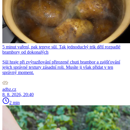
5 minut vaření, pak teprve sůl. Tak jednoduchý trik dělí rozpadlé
brambory od dokonalých
Sůl hraje při zvýrazňování přirozené chuti brambor a zajišťování
jejich správné textury zásadní roli. Musíte ji však přidat v ten
správný moment.
adbz.cz
8. 8. 2026, 20:40
2 min