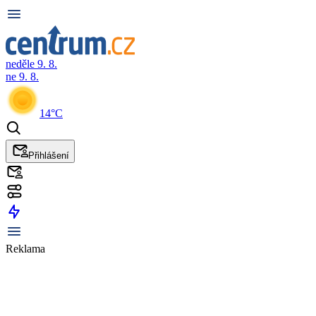
neděle 9. 8.
ne 9. 8.
14°C
Přihlášení
Reklama