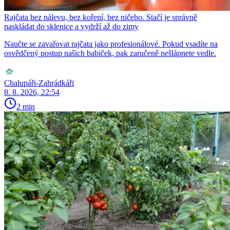
Rajčata bez nálevu, bez koření, bez ničeho. Stačí je správně
naskládat do sklenice a vydrží až do zimy
Naučte se zavařovat rajčata jako profesionálové. Pokud vsadíte na
osvědčený postup našich babiček, pak zaručeně nešlápnete vedle.
Chalupáři-Zahrádkáři
8. 8. 2026, 22:54
2 min