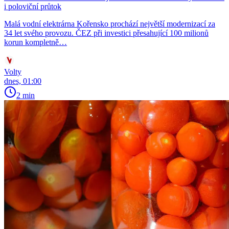
i poloviční průtok
Malá vodní elektrárna Kořensko prochází největší modernizací za
34 let svého provozu. ČEZ při investici přesahující 100 milionů
korun kompletně…
Volty
dnes, 01:00
2 min