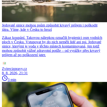
Jedovaté sinice mohou psům způsobit krvavý průjem i poškodit
játra. Víme, kde v Česku to hrozí
Zákaz koupání. Takovou nálepkou označili hygienici osm vodních
ploch v Česku. Vstupovat by do nich neměli lidé ani psi. Jedovaté
sinice, kterými je voda v těchto místech kontaminovaná, jim totiž
mohou způsobit vážné zdravotní potíže – od vyrážky přes krvavý
průjem až po poškození jater.
Zvirecizpravy.cz
8. 8. 2026, 21:31
3 min