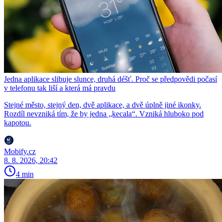
Jedna aplikace slibuje slunce, druhá déšť. Proč se předpovědi počasí
v telefonu tak liší a která má pravdu
Stejné město, stejný den, dvě aplikace, a dvě úplně jiné ikonky.
Rozdíl nevzniká tím, že by jedna „kecala“. Vzniká hluboko pod
kapotou.
Mobify.cz
8. 8. 2026, 20:42
4 min