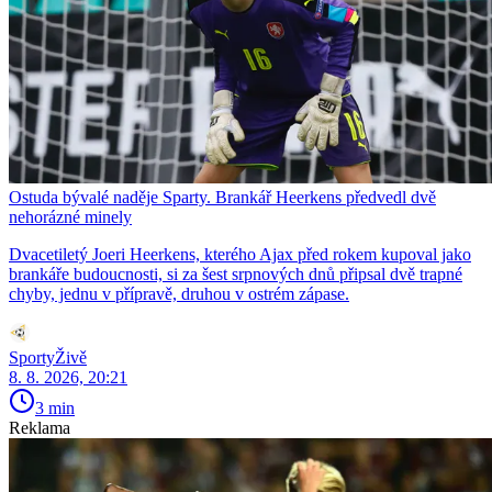
Ostuda bývalé naděje Sparty. Brankář Heerkens předvedl dvě
nehorázné minely
Dvacetiletý Joeri Heerkens, kterého Ajax před rokem kupoval jako
brankáře budoucnosti, si za šest srpnových dnů připsal dvě trapné
chyby, jednu v přípravě, druhou v ostrém zápase.
SportyŽivě
8. 8. 2026, 20:21
3 min
Reklama