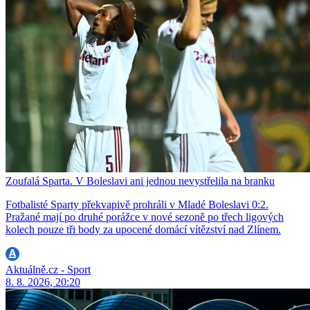
Zoufalá Sparta. V Boleslavi ani jednou nevystřelila na branku
Fotbalisté Sparty překvapivě prohráli v Mladé Boleslavi 0:2.
Pražané mají po druhé porážce v nové sezoně po třech ligových
kolech pouze tři body za upocené domácí vítězství nad Zlínem.
Aktuálně.cz - Sport
8. 8. 2026, 20:20