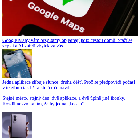
Google Mapy vám brzy samy objednají jídlo cestou domů. Stačí se
zeptat a AI zařídí zbytek za vás
Jedna aplikace slibuje slunce, druhá déšť. Proč se předpovědi počasí
v telefonu tak liší a která má pravdu
Stejné město, stejný den, dvě aplikace, a dvě úplně jiné ikonky.
Rozdíl nevzniká tím, že by jedna „kecala“....