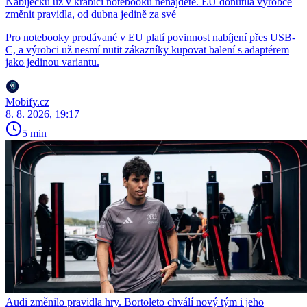
Nabíječku už v krabici notebooku nenajdete. EU donutila výrobce
změnit pravidla, od dubna jedině za své
Pro notebooky prodávané v EU platí povinnost nabíjení přes USB-
C, a výrobci už nesmí nutit zákazníky kupovat balení s adaptérem
jako jedinou variantu.
Mobify.cz
8. 8. 2026, 19:17
5 min
Audi změnilo pravidla hry. Bortoleto chválí nový tým i jeho