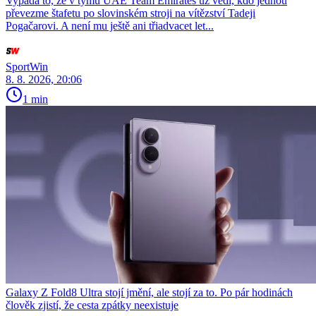
Vypadá to, že v týmu UAE Team Emirates už vědí, kdo jednou
převezme štafetu po slovinském stroji na vítězství Tadeji
Pogačarovi. A není mu ještě ani třiadvacet let...
SportWin
8. 8. 2026, 20:06
1 min
Galaxy Z Fold8 Ultra stojí jmění, ale stojí za to. Po pár hodinách
člověk zjistí, že cesta zpátky neexistuje