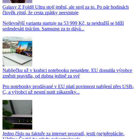
Galaxy Z Fold8 Ultra stojí jmění, ale stojí za to. Po pár hodinách
člověk zjistí, že cesta zpátky neexistuje
Nejlevnější varianta startuje na 53 999 Kč, ta nejdražší se blíží
sedmdesáti tisícům. Samsung za to dává...
Nabíječku už v krabici notebooku nenajdete. EU donutila výrobce
změnit pravidla, od dubna jedině za své
Pro notebooky prodávané v EU platí povinnost nabíjení přes USB-
C, a výrobci už nesmí nutit zákazníky...
Jedno číslo na faktuře za internet prozradí, jestli (ne)přeplácíte.