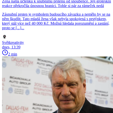
Žena našla účtenku k snubnímu prstenu od snoubence. Její groteskní
reakce překročila únosnou hranici. Tohle si pár za rámeček nedá
Zásnubní prsten je symbolem budoucího závazku a nemělo by se na
něm škudlit. Tato mladá žena však nebyla spokojená s prstýnkem,
který stál více než 40 000 Kč. Možná hledala porozumění a zastání,
proto se [...]...
Světkreativity
dnes, 13:39
2 min