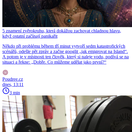
5 znamení zvěrokruhu, která dokážou zachovat chladnou hlavu,
když ostatní začínají panikařit
Někdo při problému během tří minut vytvoří sedm katastrofických
scénářů, odešle pět zpráv a začne googlit „jak emigrovat na Island“.
A potom je v místnosti ten člověk, který si naleje vodu, podívá se na
situaci a řekne: „Dobře. Co můžeme udělat jako první?“
Poudree.cz
dnes, 13:11
3 min