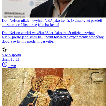
Don Nelson nikdy nevyhrál NBA jako trenér. O desítky let později
ale skoro celá liga hraje jeho basketbal
Don Nelson zemřel ve věku 86 let. Jako trenér nikdy nevyhrál
NBA, přesto jeho small ball, point forward a experimenty předběhly
dobu a ovlivnily moderní basketbal.
Vše o sportu
dnes, 13:33
3 min