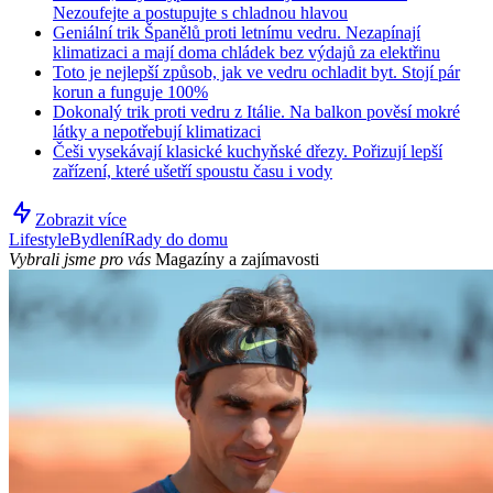
Nezoufejte a postupujte s chladnou hlavou
Geniální trik Španělů proti letnímu vedru. Nezapínají
klimatizaci a mají doma chládek bez výdajů za elektřinu
Toto je nejlepší způsob, jak ve vedru ochladit byt. Stojí pár
korun a funguje 100%
Dokonalý trik proti vedru z Itálie. Na balkon pověsí mokré
látky a nepotřebují klimatizaci
Češi vysekávají klasické kuchyňské dřezy. Pořizují lepší
zařízení, které ušetří spoustu času i vody
Zobrazit více
Lifestyle
Bydlení
Rady do domu
Vybrali jsme pro vás
Magazíny a zajímavosti