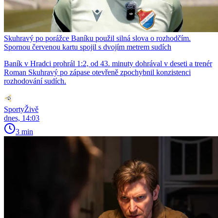
Skuhravý po porážce Baníku použil silná slova o rozhodčím.
Spornou červenou kartu spojil s dvojím metrem sudích
Baník v Hradci prohrál 1:2, od 43. minuty dohrával v deseti a trenér
Roman Skuhravý po zápase otevřeně zpochybnil konzistenci
rozhodování sudích.
SportyŽivě
dnes, 14:03
3 min