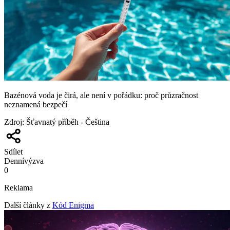
Bazénová voda je čirá, ale není v pořádku: proč průzračnost
neznamená bezpečí
Zdroj
:
Šťavnatý příběh - Čeština
Sdílet
Denní
výzva
0
Reklama
Další články z
Kód Enigma