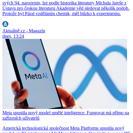
svých 94. narozenin, lze podle historika literatury Michala Jareše z
Ústavu pro českou literaturu Akademie věd sledovat několik podob.
Protože byl Páral vzděláním chemik, měl blízko k experimentu.
Aktuálně.cz - Magazín
dnes, 13:24
Meta spustila nový model umělé inteligence. Fungovat má přímo na
zařízeních uživatelů
Americká technologická společnost Meta Platforms spustila nový