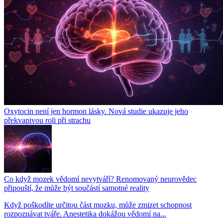
Oxytocin není jen hormon lásky. Nová studie ukazuje jeho
překvapivou roli při strachu
Co když mozek vědomí nevytváří? Renomovaný neurovědec
připouští, že může být součástí samotné reality
Když poškodíte určitou část mozku, může zmizet schopnost
rozpoznávat tváře. Anestetika dokážou vědomí na...