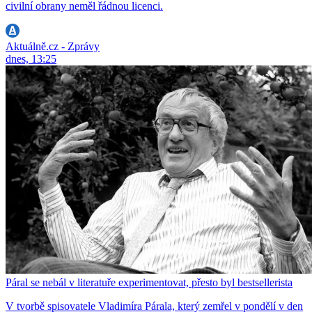
civilní obrany neměl řádnou licenci.
Aktuálně.cz - Zprávy
dnes, 13:25
Páral se nebál v literatuře experimentovat, přesto byl bestsellerista
V tvorbě spisovatele Vladimíra Párala, který zemřel v pondělí v den