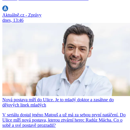
Aktuálně.cz - Zprávy
dnes, 13:46
Nová postava míří do Ulice. Je to mladý doktor a zasáhne do
dějových linek mladých
V seriálu dostal jméno Matouš a už má za sebou první natáčení. Do
Ulice míří nová postava, kterou ztvární herec Radúz Mácha. Co o
sobě a své postavě prozradil?