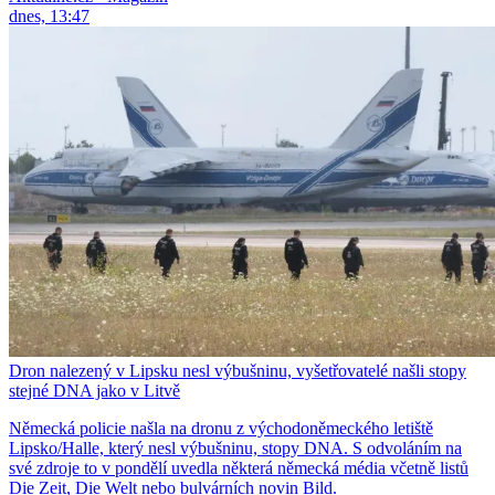
dnes, 13:47
Dron nalezený v Lipsku nesl výbušninu, vyšetřovatelé našli stopy
stejné DNA jako v Litvě
Německá policie našla na dronu z východoněmeckého letiště
Lipsko/Halle, který nesl výbušninu, stopy DNA. S odvoláním na
své zdroje to v pondělí uvedla některá německá média včetně listů
Die Zeit, Die Welt nebo bulvárních novin Bild.