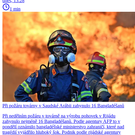
dnes, 13:28
1 min
Při požáru továrny v Saudské Arábii zahynulo 16 Bangladéšanů
Při nedělním požáru v továrně na výrobu pohovek v Rijádu
zahynulo nejméně 16 Bangladéšanů. Podle agentury AFP to v
pondělí oznámilo bangladéšské ministerstvo zahraničí, které nad
tragédií vyjádřilo hluboký šok. Podnik podle rijádské agentury