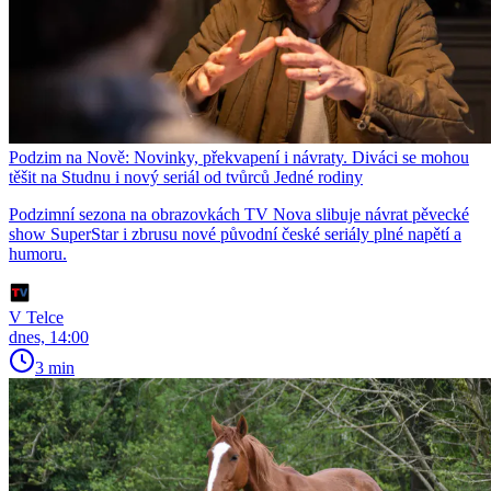
Podzim na Nově: Novinky, překvapení i návraty. Diváci se mohou
těšit na Studnu i nový seriál od tvůrců Jedné rodiny
Podzimní sezona na obrazovkách TV Nova slibuje návrat pěvecké
show SuperStar i zbrusu nové původní české seriály plné napětí a
humoru.
V Telce
dnes, 14:00
3 min