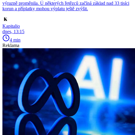
výrazně proměnila. U některých řetězců začíná základ nad 33 tisíci
korun a příplatky mohou výplatu ještě zvýšit.
Kapitalio
dnes, 13:15
4 min
Reklama