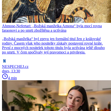
Ahmose-Nefertari: „Božská manželka Amona“ byla mocí rovna
faraonovi a po smrti zbožštěna a uctívána
​​​​​​​„Božská manželka“ byl zprvu jen formální titul žen z královské
rodiny. Časem však jeho nositelky získaly postavení rovné krále.
První z mocných nositelek tohoto titulu byla uctívána ještě dlouho
po smrti. V čem spočívaly její pravomoci a privilegia.
NESPECHEJ.cz
dnes, 13:30
4 min