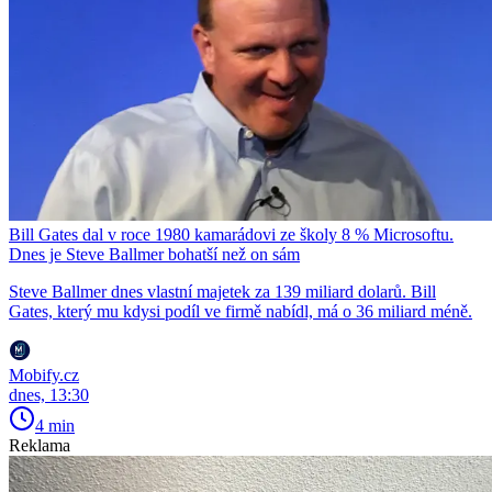
Bill Gates dal v roce 1980 kamarádovi ze školy 8 % Microsoftu.
Dnes je Steve Ballmer bohatší než on sám
Steve Ballmer dnes vlastní majetek za 139 miliard dolarů. Bill
Gates, který mu kdysi podíl ve firmě nabídl, má o 36 miliard méně.
Mobify.cz
dnes, 13:30
4 min
Reklama