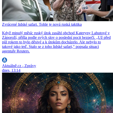
Zvrácené lidské safari. Tohle je nová ruská taktika
Když minulý měsíc ruský útok zasáhl obchod Kateryny Lahutové v
Záporoží, přišla podle svých slov o poslední pocit bezpečí. „Už před
půl rokem to bylo děsivé a k útokům docházelo. Ale nebylo to
takové jako teď. Stalo se z toho lidské safari,“ popsala situaci
agentuře Reuters.
Aktuálně.cz - Zprávy
dnes, 13:14