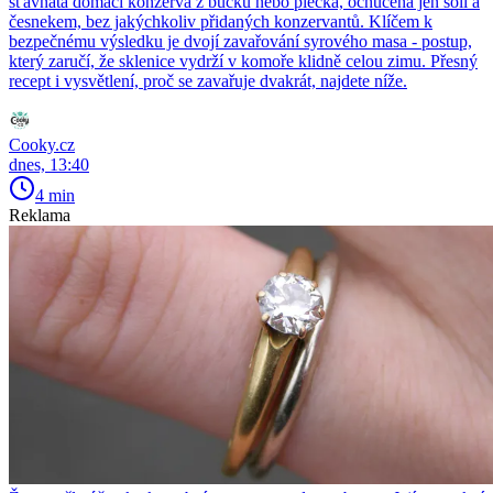
šťavnatá domácí konzerva z bůčku nebo plecka, ochucená jen solí a
česnekem, bez jakýchkoliv přidaných konzervantů. Klíčem k
bezpečnému výsledku je dvojí zavařování syrového masa - postup,
který zaručí, že sklenice vydrží v komoře klidně celou zimu. Přesný
recept i vysvětlení, proč se zavařuje dvakrát, najdete níže.
Cooky.cz
dnes, 13:40
4 min
Reklama