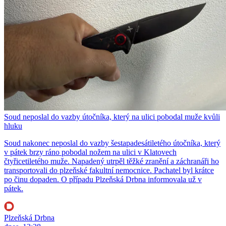
Soud neposlal do vazby útočníka, který na ulici pobodal muže kvůli
hluku
Soud nakonec neposlal do vazby šestapadesátiletého útočníka, který
v pátek brzy ráno pobodal nožem na ulici v Klatovech
čtyřicetiletého muže. Napadený utrpěl těžké zranění a záchranáři ho
transportovali do plzeňské fakultní nemocnice. Pachatel byl krátce
po činu dopaden. O případu Plzeňská Drbna informovala už v
pátek.
Plzeňská Drbna