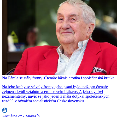
Na Párala se stály fronty. Čtenáře lákala erotika i společenská kritika
Na jeho knihy se stávaly fronty, jeho psaní bylo totiž pro čtenáře
zejména kvůli vztahům a erotice velmi lákavé. A jeho styl byl
nezaměnitelný, navíc se jako jeden z mála dotýkal společenských
rozdílů v bývalém socialistickém Československu.
Aktuálně.cz - Magazín