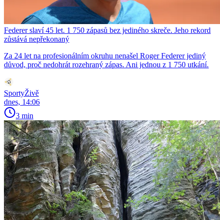
Federer slaví 45 let. 1 750 zápasů bez jediného skreče. Jeho rekord
zůstává nepřekonaný
Za 24 let na profesionálním okruhu nenašel Roger Federer jediný
důvod, proč nedohrát rozehraný zápas. Ani jednou z 1 750 utkání.
SportyŽivě
dnes, 14:06
3 min