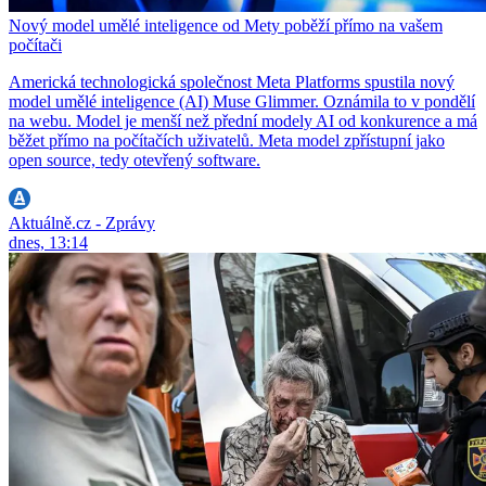
Nový model umělé inteligence od Mety poběží přímo na vašem
počítači
Americká technologická společnost Meta Platforms spustila nový
model umělé inteligence (AI) Muse Glimmer. Oznámila to v pondělí
na webu. Model je menší než přední modely AI od konkurence a má
běžet přímo na počítačích uživatelů. Meta model zpřístupní jako
open source, tedy otevřený software.
Aktuálně.cz - Zprávy
dnes, 13:14