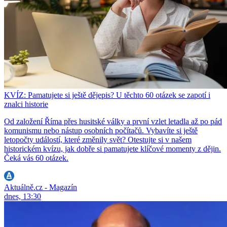
KVÍZ: Pamatujete si ještě dějepis? U těchto 60 otázek se zapotí i
znalci historie
Od založení Říma přes husitské války a první vzlet letadla až po pád
komunismu nebo nástup osobních počítačů. Vybavíte si ještě
letopočty událostí, které změnily svět? Otestujte si v našem
historickém kvízu, jak dobře si pamatujete klíčové momenty z dějin.
Čeká vás 60 otázek.
Aktuálně.cz - Magazín
dnes, 13:30