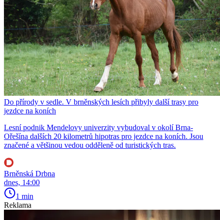
Do přírody v sedle. V brněnských lesích přibyly další trasy pro
jezdce na koních
Lesní podnik Mendelovy univerzity vybudoval v okolí Brna-
Ořešína dalších 20 kilometrů hipotras pro jezdce na koních. Jsou
značené a většinou vedou odděleně od turistických tras.
Brněnská Drbna
dnes, 14:00
1 min
Reklama