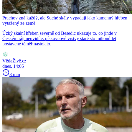
Prachov zná každý, ale Suché skály vypadají jako kamenný hřeben
vytažený ze země
Úzký skalní hřeben severně od Besedic ukazuje to, co jinde v
Českém ráji neuvidíte: pískovcové vrstvy staré sto milionů let
postavené téměř nastojato.
VědaŽivě.cz
dnes, 14:05
3 min