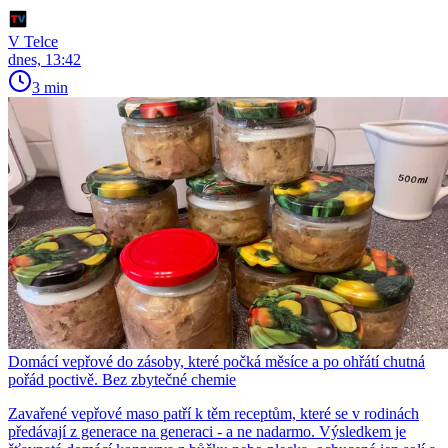
V Telce
dnes, 13:42
3 min
Domácí vepřové do zásoby, které počká měsíce a po ohřátí chutná
pořád poctivě. Bez zbytečné chemie
Zavařené vepřové maso patří k těm receptům, které se v rodinách
předávají z generace na generaci - a ne nadarmo. Výsledkem je