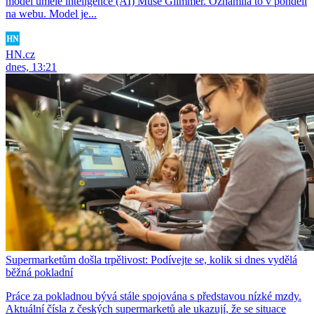
model umělé inteligence (AI) Muse Glimmer. Oznámila to v pondělí
na webu. Model je...
HN.cz
dnes, 13:21
Supermarketům došla trpělivost: Podívejte se, kolik si dnes vydělá
běžná pokladní
Práce za pokladnou bývá stále spojována s představou nízké mzdy.
Aktuální čísla z českých supermarketů ale ukazují, že se situace