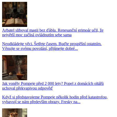
Arbatel sliboval magii bez ďábla. Renesanční grimoár učil, že
největší moc začíná ovládnutím sebe sama
Neodkládejte věci. Šetřete časem. Buďte prospěšní ostatním.
Věnujte se svému povolání, přijímejte dobré...
Jak voněly Pompeje před 2 000 lety? Popel z domácích oltářů
uchoval překvapivou odpověď
Když si představujeme Pompeje několik hodin před katastrofou,
vybavují se nám především obrazy. Fresky na...