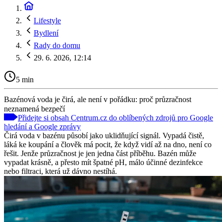
Lifestyle
Bydlení
Rady do domu
29. 6. 2026, 12:14
5 min
Bazénová voda je čirá, ale není v pořádku: proč průzračnost
neznamená bezpečí
Přidejte si obsah Centrum.cz do oblíbených zdrojů pro Google
hledání a Google zprávy
Čirá voda v bazénu působí jako uklidňující signál. Vypadá čistě,
láká ke koupání a člověk má pocit, že když vidí až na dno, není co
řešit. Jenže průzračnost je jen jedna část příběhu. Bazén může
vypadat krásně, a přesto mít špatné pH, málo účinné dezinfekce
nebo filtraci, která už dávno nestíhá.