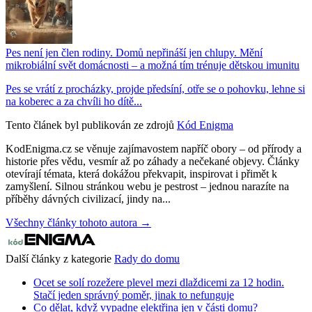
Pes není jen člen rodiny. Domů nepřináší jen chlupy. Mění
mikrobiální svět domácnosti – a možná tím trénuje dětskou imunitu
Pes se vrátí z procházky, projde předsíní, otře se o pohovku, lehne si
na koberec a za chvíli ho dítě...
Tento článek byl publikován ze zdrojů
Kód Enigma
KodEnigma.cz se věnuje zajímavostem napříč obory – od přírody a
historie přes vědu, vesmír až po záhady a nečekané objevy. Články
otevírají témata, která dokážou překvapit, inspirovat i přimět k
zamyšlení. Silnou stránkou webu je pestrost – jednou narazíte na
příběhy dávných civilizací, jindy na...
Všechny články tohoto autora →
Další články z kategorie
Rady do domu
Ocet se solí rozežere plevel mezi dlaždicemi za 12 hodin.
Stačí jeden správný poměr, jinak to nefunguje
Co dělat, když vypadne elektřina jen v části domu?