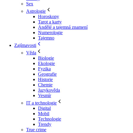
Sex
Astrologie
Horoskopy
Tarot a karty
Andělé a tajemná znamení
Numerologie
Tajemno
Zajímavosti
Věda
Biologie
Ekologie
Fyzika
Geografie
Historie
Chemie
Jazykověda
Vesmír
IT a technologie
Digital
Mobil
Technologie
Trendy
True crime