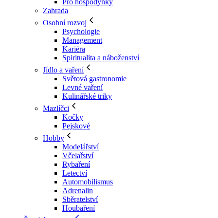
Pro hospodyňky
Zahrada
Osobní rozvoj
Psychologie
Management
Kariéra
Spiritualita a náboženství
Jídlo a vaření
Světová gastronomie
Levné vaření
Kulinářské triky
Mazlíčci
Kočky
Pejskové
Hobby
Modelářství
Včelařství
Rybaření
Letectví
Automobilismus
Adrenalin
Sběratelství
Houbaření