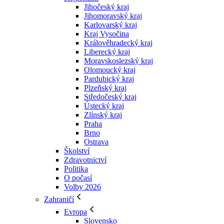
Jihočeský kraj
Jihomoravský kraj
Karlovarský kraj
Kraj Vysočina
Králověhradecký kraj
Liberecký kraj
Moravskoslezský kraj
Olomoucký kraj
Pardubický kraj
Plzeňský kraj
Středočeský kraj
Ústecký kraj
Zlínský kraj
Praha
Brno
Ostrava
Školství
Zdravotnictví
Politika
O počasí
Volby 2026
Zahraničí
Evropa
Slovensko