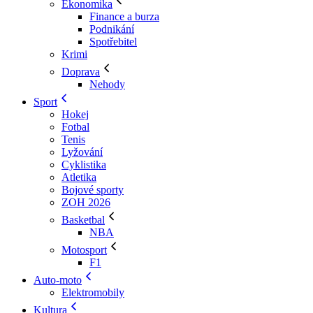
Ekonomika
Finance a burza
Podnikání
Spotřebitel
Krimi
Doprava
Nehody
Sport
Hokej
Fotbal
Tenis
Lyžování
Cyklistika
Atletika
Bojové sporty
ZOH 2026
Basketbal
NBA
Motosport
F1
Auto-moto
Elektromobily
Kultura