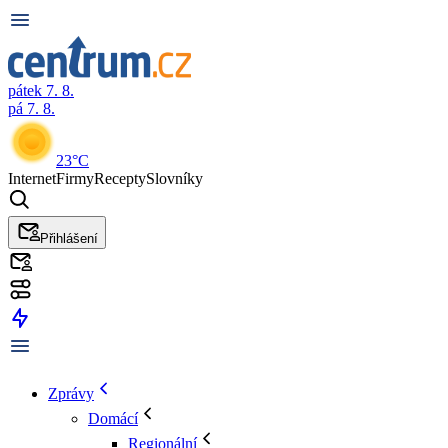
pátek 7. 8.
pá 7. 8.
23°C
Internet
Firmy
Recepty
Slovníky
Přihlášení
Zprávy
Domácí
Regionální