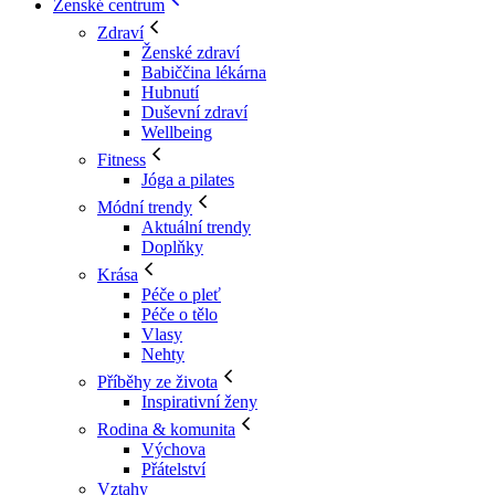
Ženské centrum
Zdraví
Ženské zdraví
Babiččina lékárna
Hubnutí
Duševní zdraví
Wellbeing
Fitness
Jóga a pilates
Módní trendy
Aktuální trendy
Doplňky
Krása
Péče o pleť
Péče o tělo
Vlasy
Nehty
Příběhy ze života
Inspirativní ženy
Rodina & komunita
Výchova
Přátelství
Vztahy