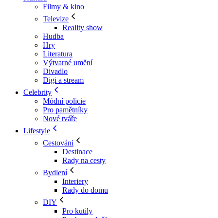
Filmy & kino
Televize
Reality show
Hudba
Hry
Literatura
Výtvarné umění
Divadlo
Digi a stream
Celebrity
Módní policie
Pro pamětníky
Nové tváře
Lifestyle
Cestování
Destinace
Rady na cesty
Bydlení
Interiery
Rady do domu
DIY
Pro kutily