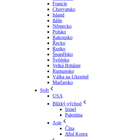
Francie
Chorvatsko
Island
Itálie
Německo
Polsko
Rakousko
Řecko
Rusko
Španělsko
Švédsko
Velká Británie
Rumunsko
Válka na Ukrajině
Maďarsko
Svět
USA
Blízký východ
Izrael
Palestina
Asie
Čína
Jižní Korea