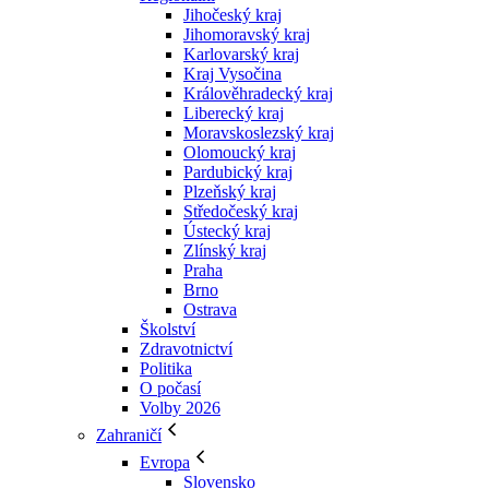
Jihočeský kraj
Jihomoravský kraj
Karlovarský kraj
Kraj Vysočina
Králověhradecký kraj
Liberecký kraj
Moravskoslezský kraj
Olomoucký kraj
Pardubický kraj
Plzeňský kraj
Středočeský kraj
Ústecký kraj
Zlínský kraj
Praha
Brno
Ostrava
Školství
Zdravotnictví
Politika
O počasí
Volby 2026
Zahraničí
Evropa
Slovensko