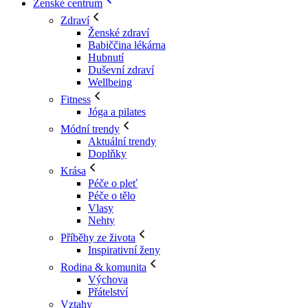
Ženské centrum
Zdraví
Ženské zdraví
Babiččina lékárna
Hubnutí
Duševní zdraví
Wellbeing
Fitness
Jóga a pilates
Módní trendy
Aktuální trendy
Doplňky
Krása
Péče o pleť
Péče o tělo
Vlasy
Nehty
Příběhy ze života
Inspirativní ženy
Rodina & komunita
Výchova
Přátelství
Vztahy