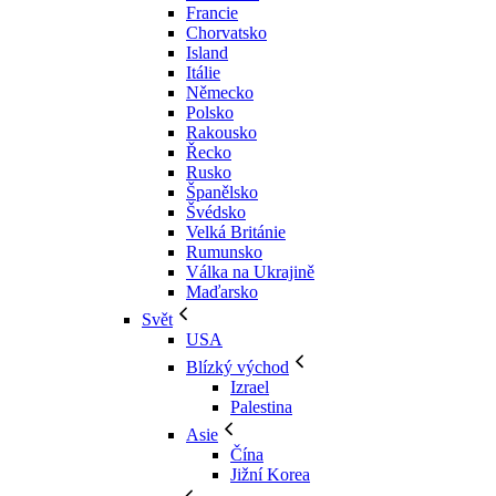
Francie
Chorvatsko
Island
Itálie
Německo
Polsko
Rakousko
Řecko
Rusko
Španělsko
Švédsko
Velká Británie
Rumunsko
Válka na Ukrajině
Maďarsko
Svět
USA
Blízký východ
Izrael
Palestina
Asie
Čína
Jižní Korea