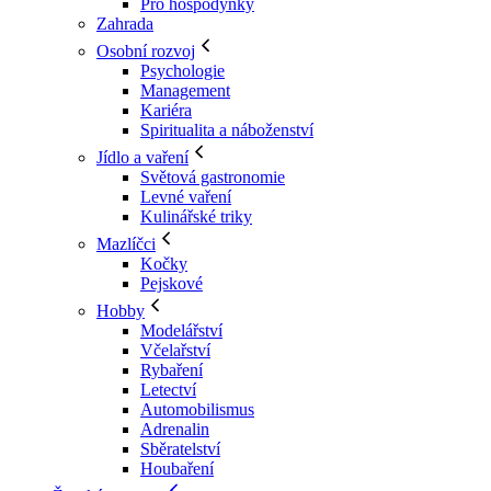
Pro hospodyňky
Zahrada
Osobní rozvoj
Psychologie
Management
Kariéra
Spiritualita a náboženství
Jídlo a vaření
Světová gastronomie
Levné vaření
Kulinářské triky
Mazlíčci
Kočky
Pejskové
Hobby
Modelářství
Včelařství
Rybaření
Letectví
Automobilismus
Adrenalin
Sběratelství
Houbaření