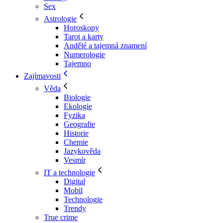
Sex
Astrologie
Horoskopy
Tarot a karty
Andělé a tajemná znamení
Numerologie
Tajemno
Zajímavosti
Věda
Biologie
Ekologie
Fyzika
Geografie
Historie
Chemie
Jazykověda
Vesmír
IT a technologie
Digital
Mobil
Technologie
Trendy
True crime