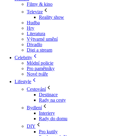
Filmy & kino
Televize
Reality show
Hudba
Hry
Literatura
Výtvarné umění
Divadlo
Digi a stream
Celebrity
Módní policie
Pro pamětníky
Nové tváře
Lifestyle
Cestování
Destinace
Rady na cesty
Bydlení
Interiery
Rady do domu
DIY
Pro kutily