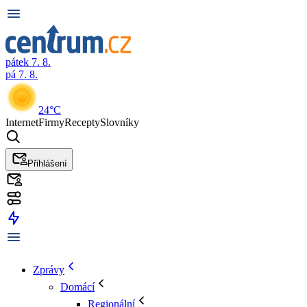
pátek 7. 8.
pá 7. 8.
24°C
Internet
Firmy
Recepty
Slovníky
Přihlášení
Zprávy
Domácí
Regionální