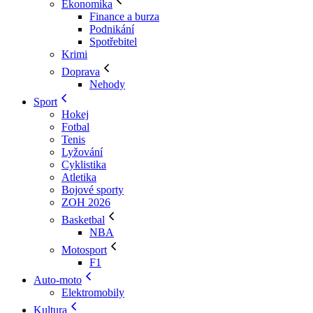
Ekonomika
Finance a burza
Podnikání
Spotřebitel
Krimi
Doprava
Nehody
Sport
Hokej
Fotbal
Tenis
Lyžování
Cyklistika
Atletika
Bojové sporty
ZOH 2026
Basketbal
NBA
Motosport
F1
Auto-moto
Elektromobily
Kultura