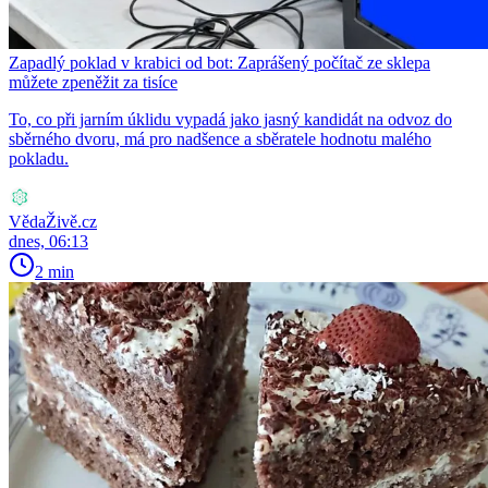
Zapadlý poklad v krabici od bot: Zaprášený počítač ze sklepa
můžete zpeněžit za tisíce
To, co při jarním úklidu vypadá jako jasný kandidát na odvoz do
sběrného dvoru, má pro nadšence a sběratele hodnotu malého
pokladu.
VědaŽivě.cz
dnes, 06:13
2 min