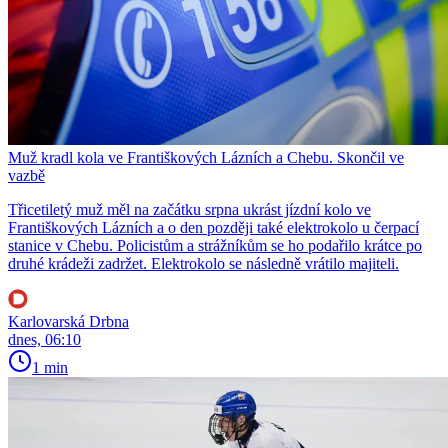
Muž kradl kola ve Františkových Lázních a Chebu. Skončil ve
vazbě
Třicetiletý muž měl na začátku srpna ukrást jízdní kolo ve
Františkových Lázních a o den později také elektrokolo u čerpací
stanice v Chebu. Policistům a strážníkům se ho podařilo krátce po
druhé krádeži zadržet. Elektrokolo se následně vrátilo majiteli.
Karlovarská Drbna
dnes, 06:10
1 min