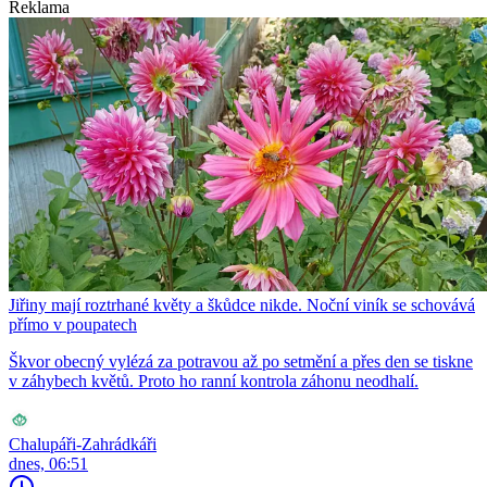
Reklama
Jiřiny mají roztrhané květy a škůdce nikde. Noční viník se schovává
přímo v poupatech
Škvor obecný vylézá za potravou až po setmění a přes den se tiskne
v záhybech květů. Proto ho ranní kontrola záhonu neodhalí.
Chalupáři-Zahrádkáři
dnes, 06:51