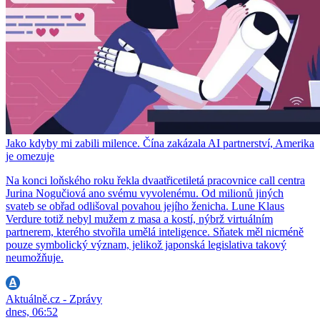
Jako kdyby mi zabili milence. Čína zakázala AI partnerství, Amerika
je omezuje
Na konci loňského roku řekla dvaatřicetiletá pracovnice call centra
Jurina Nogučiová ano svému vyvolenému. Od milionů jiných
svateb se obřad odlišoval povahou jejího ženicha. Lune Klaus
Verdure totiž nebyl mužem z masa a kostí, nýbrž virtuálním
partnerem, kterého stvořila umělá inteligence. Sňatek měl nicméně
pouze symbolický význam, jelikož japonská legislativa takový
neumožňuje.
Aktuálně.cz - Zprávy
dnes, 06:52