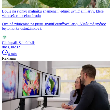
Boule na stonku maliníku znamenají jediné: uvnitř žijí larvy, které
vám sežerou celou úrodu
Oválná zduřenina na prutu, uvnitř oranžové larvy. Viník má jméno:
bejlomorka ostružiníková.
Chalupáři-Zahrádkáři
dnes, 06:32
4 min
Reklama