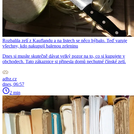
Rozbalila zelí z Kauflandu a na listech se něco hýbalo. Teď varuje
všechny, kdo nakupují balenou zeleninu
Dnes si musíte skutečně dávat velký pozor na to, co si kupujete v
obchodech. Tato zákaznice si přinesla domů nechutné čínské zelí.
adbz.cz
dnes, 06:57
2 min