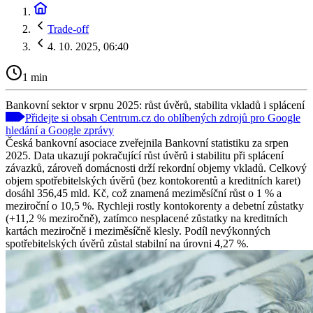
Trade-off
4. 10. 2025, 06:40
1 min
Bankovní sektor v srpnu 2025: růst úvěrů, stabilita vkladů i splácení
Přidejte si obsah Centrum.cz do oblíbených zdrojů pro Google
hledání a Google zprávy
Česká bankovní asociace zveřejnila Bankovní statistiku za srpen
2025. Data ukazují pokračující růst úvěrů i stabilitu při splácení
závazků, zároveň domácnosti drží rekordní objemy vkladů. Celkový
objem spotřebitelských úvěrů (bez kontokorentů a kreditních karet)
dosáhl 356,45 mld. Kč, což znamená meziměsíční růst o 1 % a
meziroční o 10,5 %. Rychleji rostly kontokorenty a debetní zůstatky
(+11,2 % meziročně), zatímco nesplacené zůstatky na kreditních
kartách meziročně i meziměsíčně klesly. Podíl nevýkonných
spotřebitelských úvěrů zůstal stabilní na úrovni 4,27 %.