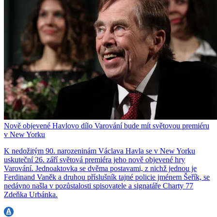
Nově objevené Havlovo dílo Varování bude mít světovou premiéru
v New Yorku
K nedožitým 90. narozeninám Václava Havla se v New Yorku
uskuteční 26. září světová premiéra jeho nově objevené hry
Varování. Jednoaktovka se dvěma postavami, z nichž jednou je
Ferdinand Vaněk a druhou příslušník tajné policie jménem Šeřík, se
nedávno našla v pozůstalosti spisovatele a signatáře Charty 77
Zdeňka Urbánka.