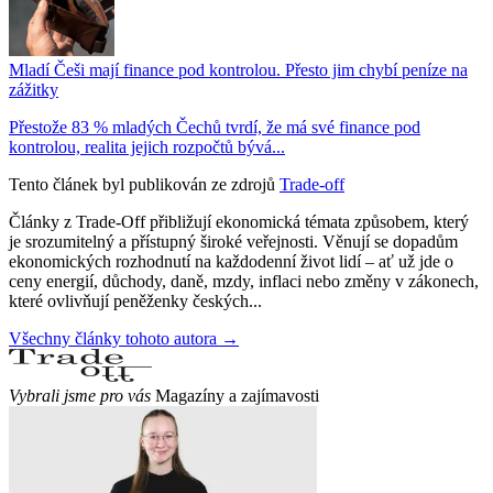
Mladí Češi mají finance pod kontrolou. Přesto jim chybí peníze na
zážitky
Přestože 83 % mladých Čechů tvrdí, že má své finance pod
kontrolou, realita jejich rozpočtů bývá...
Tento článek byl publikován ze zdrojů
Trade-off
Články z Trade-Off přibližují ekonomická témata způsobem, který
je srozumitelný a přístupný široké veřejnosti. Věnují se dopadům
ekonomických rozhodnutí na každodenní život lidí – ať už jde o
ceny energií, důchody, daně, mzdy, inflaci nebo změny v zákonech,
které ovlivňují peněženky českých...
Všechny články tohoto autora →
Vybrali jsme pro vás
Magazíny a zajímavosti