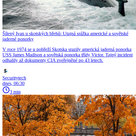
Šílený Ivan u skotských břehů: Utajná srážka americké a sovětské
jaderné ponorky
V roce 1974 se u pobřeží Skotska srazily americká jaderná ponorka
USS James Madison a sovětská ponorka třídy Victor. Tajný incident
odhalily až dokumenty CIA zveřejněné po 43 letech.
Securitytech
dnes, 06:30
3 min