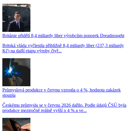
Británie přidělí 8,4 miliardy liber výrobcům ponorek Dreadnought
Britská vláda vyčlenila přibližně 8,4 miliardy liber (237,3 miliardy
Kč) na další etapu výroby čtyř...
Průmyslová produkce v červnu vzrostla o 4 %, hodnota zakázek
stoupla
Českému průmyslu se v červnu 2026 dařilo. Podle údajů ČSÚ byla
produkce meziročně reálně vyšší o 4 % a ve...