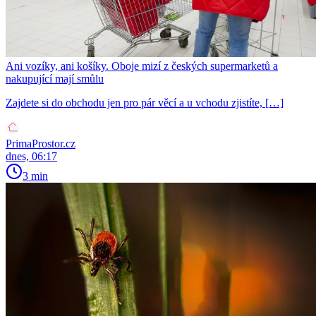
Ani vozíky, ani košíky. Oboje mizí z českých supermarketů a
nakupující mají smůlu
Zajdete si do obchodu jen pro pár věcí a u vchodu zjistíte, […]
PrimaProstor.cz
dnes, 06:17
3 min