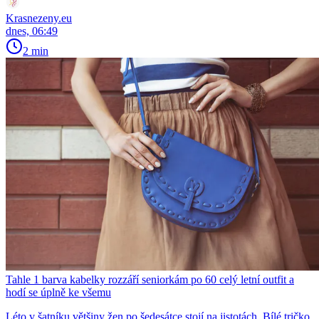
Krasnezeny.eu
dnes, 06:49
2 min
Tahle 1 barva kabelky rozzáří seniorkám po 60 celý letní outfit a
hodí se úplně ke všemu
Léto v šatníku většiny žen po šedesátce stojí na jistotách. Bílé tričko,