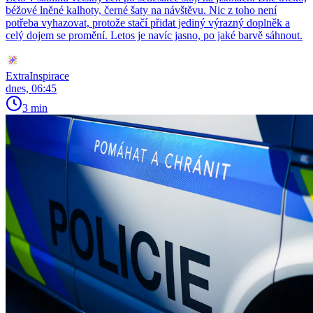
béžové lněné kalhoty, černé šaty na návštěvu. Nic z toho není
potřeba vyhazovat, protože stačí přidat jediný výrazný doplněk a
celý dojem se promění. Letos je navíc jasno, po jaké barvě sáhnout.
ExtraInspirace
dnes, 06:45
3 min