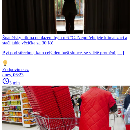
Španělský trik na ochlazení bytu o 6 °C. Nepotřebujete klimatizaci a
stačí tahle věcička za 30 Kč
Byt pod střechou, kam celý den buší slunce, se v létě promění […]
Zodpovime.cz
dnes, 06:23
3 min