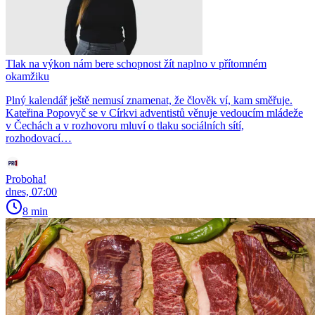
Tlak na výkon nám bere schopnost žít naplno v přítomném
okamžiku
Plný kalendář ještě nemusí znamenat, že člověk ví, kam směřuje.
Kateřina Popovyč se v Církvi adventistů věnuje vedoucím mládeže
v Čechách a v rozhovoru mluví o tlaku sociálních sítí,
rozhodovací…
Proboha!
dnes, 07:00
8 min