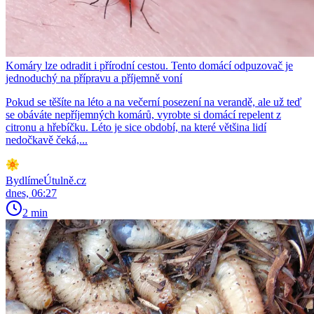
Komáry lze odradit i přírodní cestou. Tento domácí odpuzovač je
jednoduchý na přípravu a příjemně voní
Pokud se těšíte na léto a na večerní posezení na verandě, ale už teď
se obáváte nepříjemných komárů, vyrobte si domácí repelent z
citronu a hřebíčku. Léto je sice období, na které většina lidí
nedočkavě čeká,...
BydlímeÚtulně.cz
dnes, 06:27
2 min