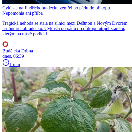
Cyklista na Jindřichohradecku zemřel po pádu do příkopu.
Nepomohla ani přilba
Tragická nehoda se stala na silnici mezi Deštnou a Novým Dvorem
na Jindřichohradecku. Cyklista po pádu do příkopu utrpěl zranění,
kterým na místě podlehl.
Budějcká Drbna
dnes, 06:39
1 min