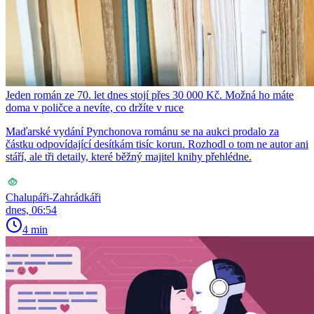
Jeden román ze 70. let dnes stojí přes 30 000 Kč. Možná ho máte
doma v poličce a nevíte, co držíte v ruce
Maďarské vydání Pynchonova románu se na aukci prodalo za
částku odpovídající desítkám tisíc korun. Rozhodl o tom ne autor ani
stáří, ale tři detaily, které běžný majitel knihy přehlédne.
Chalupáři-Zahrádkáři
dnes, 06:54
4 min