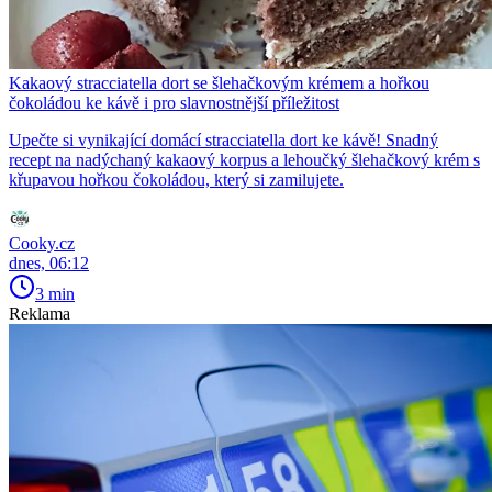
Kakaový stracciatella dort se šlehačkovým krémem a hořkou
čokoládou ke kávě i pro slavnostnější příležitost
Upečte si vynikající domácí stracciatella dort ke kávě! Snadný
recept na nadýchaný kakaový korpus a lehoučký šlehačkový krém s
křupavou hořkou čokoládou, který si zamilujete.
Cooky.cz
dnes, 06:12
3 min
Reklama