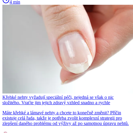
4 min
Křehké nehty vyžadují speciální péči, nejedná se však o nic
složitého. Vraťte jim jejich zdravý vzhled snadno a rychle
Máte křehké a lámavé nehty a chcete to konečně změnit? Příčin
existuje celá řada, takže je potřeba zvolit komplexní strategii pro
zlepšení daného problému od výživy až po samotnou úpravu nehtů.