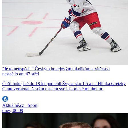
"Je to neúspěch.“ Českým hokejovým mladíkům k vítězství
nestačilo ani 47 střel
Čeští hokejisté do 18 let podlehli Švýcarsku 1:5 a na Hlinka Gretzky
Cupu vyrovnali šestým místem své historické minimum.
Aktuálně.cz - Sport
dnes, 06:09