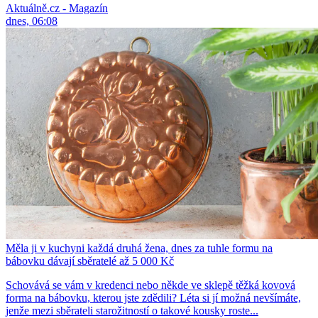
Aktuálně.cz - Magazín
dnes, 06:08
Měla ji v kuchyni každá druhá žena, dnes za tuhle formu na
bábovku dávají sběratelé až 5 000 Kč
Schovává se vám v kredenci nebo někde ve sklepě těžká kovová
forma na bábovku, kterou jste zdědili? Léta si jí možná nevšímáte,
jenže mezi sběrateli starožitností o takové kousky roste...