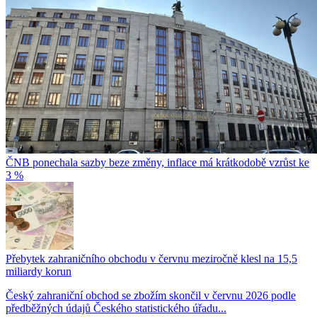
ČNB ponechala sazby beze změny, inflace má krátkodobě vzrůst ke
3 %
Přebytek zahraničního obchodu v červnu meziročně klesl na 15,5
miliardy korun
Český zahraniční obchod se zbožím skončil v červnu 2026 podle
předběžných údajů Českého statistického úřadu...