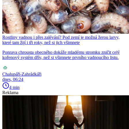
Rostliny vadnou i přes zalévání? Pod zemí je možná žerou larvy,
které tam žijí i tři roky, než si jich všimnete
Ponrava chrousta obecného dokáže mladému stromku zničit celý
kořenový systém dřív, než si všimnete prvního vadnoucího listu.
Chalupáři-Zahrádkáři
dnes, 06:24
4 min
Reklama