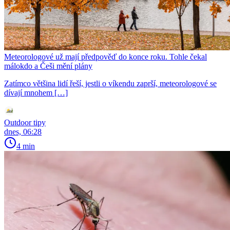
Meteorologové už mají předpověď do konce roku. Tohle čekal
málokdo a Češi mění plány
Zatímco většina lidí řeší, jestli o víkendu zaprší, meteorologové se
dívají mnohem […]
Outdoor tipy
dnes, 06:28
4 min