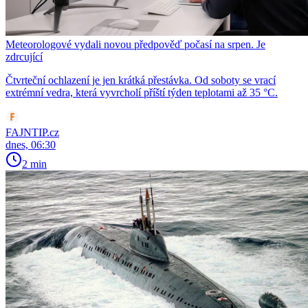
Meteorologové vydali novou předpověď počasí na srpen. Je
zdrcující
Čtvrteční ochlazení je jen krátká přestávka. Od soboty se vrací
extrémní vedra, která vyvrcholí příští týden teplotami až 35 °C.
FAJNTIP.cz
dnes, 06:30
2 min