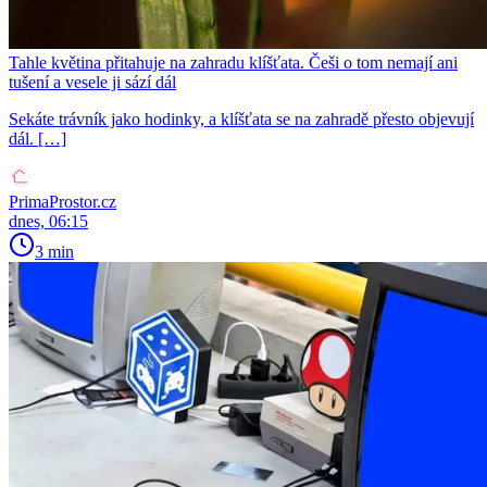
Tahle květina přitahuje na zahradu klíšťata. Češi o tom nemají ani
tušení a vesele ji sází dál
Sekáte trávník jako hodinky, a klíšťata se na zahradě přesto objevují
dál. […]
PrimaProstor.cz
dnes, 06:15
3 min