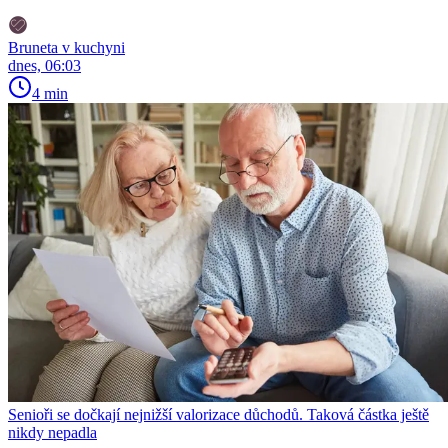
Bruneta v kuchyni
dnes, 06:03
4 min
Senioři se dočkají nejnižší valorizace důchodů. Taková částka ještě
nikdy nepadla