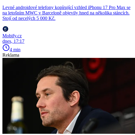
Levné androidové telefony kopírující vzhled iPhonu 17 Pro Max se
na letošním MWC v Barceloně objevily hned na několika stáncích.
Stojí od necelých 5 000 Kč.
Mobify.cz
dnes, 17:17
4 min
Reklama