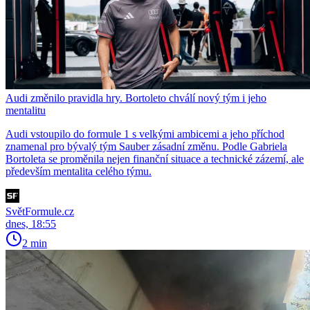
Audi změnilo pravidla hry. Bortoleto chválí nový tým i jeho
mentalitu
Audi vstoupilo do formule 1 s velkými ambicemi a jeho příchod
znamenal pro bývalý tým Sauber zásadní změnu. Podle Gabriela
Bortoleta se proměnila nejen finanční situace a technické zázemí, ale
především mentalita celého týmu.
SvětFormule.cz
dnes, 18:55
2 min