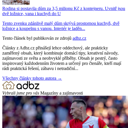
Rodina si postavila dům za 3,5 milionu Kč z kontejneru. Uvnitř jsou
dvě ložnice, vana i kuchyň do U
Tento zvenku zdánlivě malý dům skrývá prostornou kuchyň, dvě
ložnice a koupelnu s vanou. Interiér je laděn...
Tento článek byl publikován ze zdrojů
adbz.cz
Články z Adbz.cz přinášejí lehce oddechový, ale prakticky
zaměřený obsah, který kombinuje domácí tipy, kreativní návody,
zajímavosti ze světa a neobvyklé příběhy. Obsah je pestrý, často
inspirovaný každodenním životem a určený pro čtenáře, kteří mají
rádi praktická řešení, zábavu i netradiční...
Všechny články tohoto autora →
Vybrali jsme pro vás
Magazíny a zajímavosti