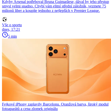
Kdyby Arsenal potřeboval Bruna Guimarãese, dával by jeho přestup
smysl velmi snadno. Chybí vám elitní střední záložník, vezmete 75
milionů liber a koupíte jednoho z nejlepších v Premier League.
Vše o sportu
dnes, 17:21
5 min
Fejkové iPhony zaplavily Barcelonu. Oranžová barva, široký modul
fotoaparátů a cena zlomek originálu