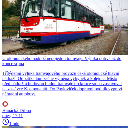
U olomouckého nádraží nepojedou tramvaje. Výluka potrvá až do
konce srpna
Třítýdenní výluka tramvajového provozu čeká olomoucké hlavní
nádraží. Od zítřka tam začne výměna výhybek a kolejnic. Místo
před nádražní budovou budou tramvaje do konce srpna zastavovat
na zastávce Kosmonautů. Do Pavloviček dopravní podnik vypraví
náhradní autobusy.
Hanácká Drbna
dnes, 17:11
1 min