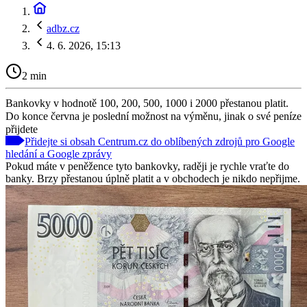
adbz.cz
4. 6. 2026, 15:13
2 min
Bankovky v hodnotě 100, 200, 500, 1000 i 2000 přestanou platit.
Do konce června je poslední možnost na výměnu, jinak o své peníze
přijdete
Přidejte si obsah Centrum.cz do oblíbených zdrojů pro Google
hledání a Google zprávy
Pokud máte v peněžence tyto bankovky, raději je rychle vraťte do
banky. Brzy přestanou úplně platit a v obchodech je nikdo nepřijme.