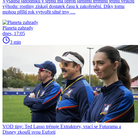
Výsadba jahodníků v srpnu má oproti jarnímu termínu jednu velkou
výhodu: rostliny získají dostatek času k zakořenění. Díky tomu
mohou příští rok vytvořit silné trsy …
Planeta zahrady
dnes, 17:05
3 min
VOD tipy: Ted Lasso trénuje Extraktory, vrací se Futurama a
Disney zkouší svou Euforii