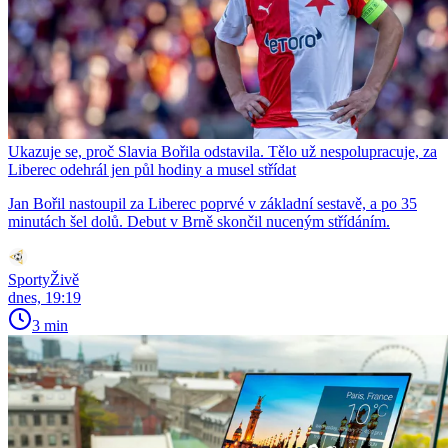
Ukazuje se, proč Slavia Bořila odstavila. Tělo už nespolupracuje, za
Liberec odehrál jen půl hodiny a musel střídat
Jan Bořil nastoupil za Liberec poprvé v základní sestavě, a po 35
minutách šel dolů. Debut v Brně skončil nuceným střídáním.
SportyŽivě
dnes, 19:19
3 min