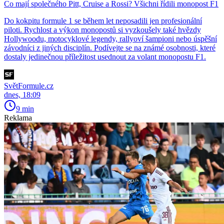
Co mají společného Pitt, Cruise a Rossi? Všichni řídili monopost F1
Do kokpitu formule 1 se během let neposadili jen profesionální
piloti. Rychlost a výkon monopostů si vyzkoušely také hvězdy
Hollywoodu, motocyklové legendy, rallyoví šampioni nebo úspěšní
závodníci z jiných disciplín. Podívejte se na známé osobnosti, které
dostaly jedinečnou příležitost usednout za volant monopostu F1.
SvětFormule.cz
dnes, 18:09
9 min
Reklama