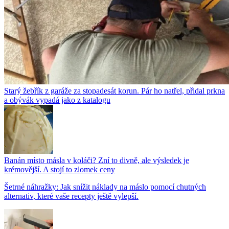
Starý žebřík z garáže za stopadesát korun. Pár ho natřel, přidal prkna
a obývák vypadá jako z katalogu
Banán místo másla v koláči? Zní to divně, ale výsledek je
krémovější. A stojí to zlomek ceny
Šetrné náhražky: Jak snížit náklady na máslo pomocí chutných
alternativ, které vaše recepty ještě vylepší.