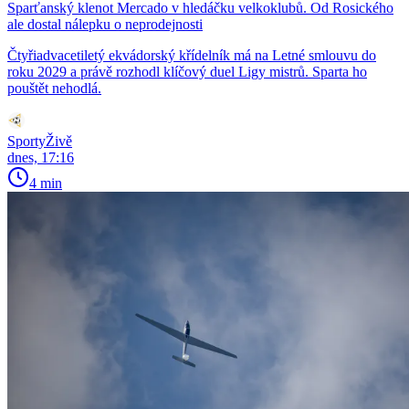
Sparťanský klenot Mercado v hledáčku velkoklubů. Od Rosického
ale dostal nálepku o neprodejnosti
Čtyřiadvacetiletý ekvádorský křídelník má na Letné smlouvu do
roku 2029 a právě rozhodl klíčový duel Ligy mistrů. Sparta ho
pouštět nehodlá.
SportyŽivě
dnes, 17:16
4 min