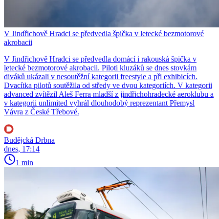
V Jindřichově Hradci se předvedla špička v letecké bezmotorové
akrobacii
V Jindřichově Hradci se předvedla domácí i rakouská špička v
letecké bezmotorové akrobacii. Piloti kluzáků se dnes stovkám
diváků ukázali v nesoutěžní kategorii freestyle a při exhibicích.
Dvacítka pilotů soutěžila od středy ve dvou kategoriích. V kategorii
advanced zvítězil Aleš Ferra mladší z jindřichohradecké aeroklubu a
v kategorii unlimited vyhrál dlouhodobý reprezentant Přemysl
Vávra z České Třebové.
Budějcká Drbna
dnes, 17:14
1 min