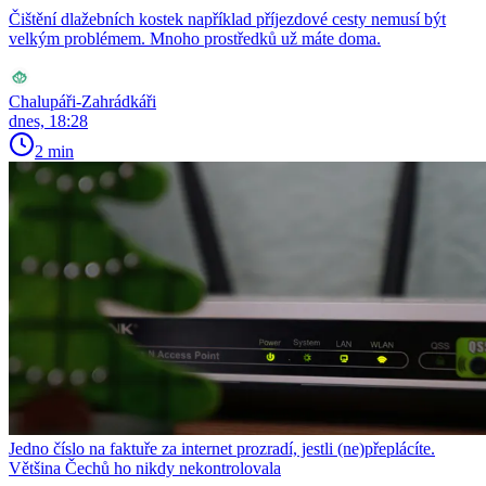
Čištění dlažebních kostek například příjezdové cesty nemusí být
velkým problémem. Mnoho prostředků už máte doma.
Chalupáři-Zahrádkáři
dnes, 18:28
2 min
Jedno číslo na faktuře za internet prozradí, jestli (ne)přeplácíte.
Většina Čechů ho nikdy nekontrolovala