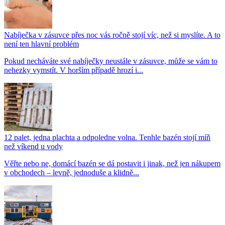
Nabíječka v zásuvce přes noc vás ročně stojí víc, než si myslíte. A to
není ten hlavní problém
Pokud necháváte své nabíječky neustále v zásuvce, může se vám to
nehezky vymstít. V horším případě hrozí i...
12 palet, jedna plachta a odpoledne volna. Tenhle bazén stojí míň
než víkend u vody
Věřte nebo ne, domácí bazén se dá postavit i jinak, než jen nákupem
v obchodech – levně, jednoduše a klidně...