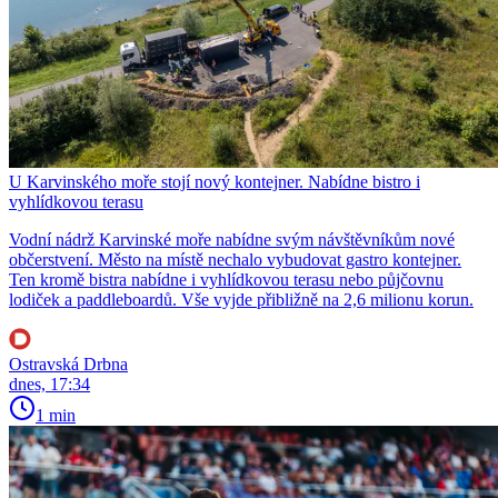
U Karvinského moře stojí nový kontejner. Nabídne bistro i
vyhlídkovou terasu
Vodní nádrž Karvinské moře nabídne svým návštěvníkům nové
občerstvení. Město na místě nechalo vybudovat gastro kontejner.
Ten kromě bistra nabídne i vyhlídkovou terasu nebo půjčovnu
lodiček a paddleboardů. Vše vyjde přibližně na 2,6 milionu korun.
Ostravská Drbna
dnes, 17:34
1 min