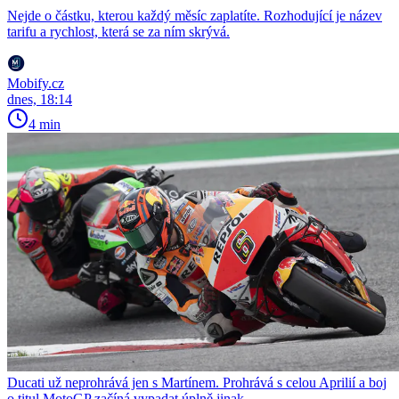
Nejde o částku, kterou každý měsíc zaplatíte. Rozhodující je název
tarifu a rychlost, která se za ním skrývá.
Mobify.cz
dnes, 18:14
4 min
Ducati už neprohrává jen s Martínem. Prohrává s celou Aprilií a boj
o titul MotoGP začíná vypadat úplně jinak