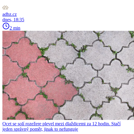
adbz.cz
dnes, 18:35
2 min
Ocet se solí rozežere plevel mezi dlaždicemi za 12 hodin. Stačí
jeden správný poměr, jinak to nefunguje