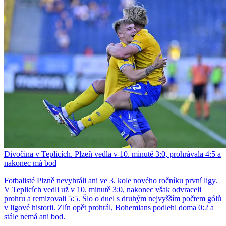
Divočina v Teplicích. Plzeň vedla v 10. minutě 3:0, prohrávala 4:5 a
nakonec má bod
Fotbalisté Plzně nevyhráli ani ve 3. kole nového ročníku první ligy.
V Teplicích vedli už v 10. minutě 3:0, nakonec však odvraceli
prohru a remizovali 5:5. Šlo o duel s druhým nejvyšším počtem gólů
v ligové historii. Zlín opět prohrál, Bohemians podlehl doma 0:2 a
stále nemá ani bod.