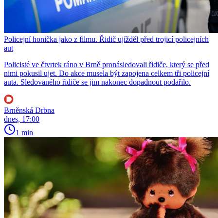
Policejní honička jako z filmu. Řidič ujížděl před trojicí policejních
aut
Policisté ve čtvrtek ráno v Brně pronásledovali řidiče, který se před
nimi pokusil ujet. Do akce musela být zapojena celkem tři policejní
auta. Sledovaného řidiče se jim nakonec dopadnout podařilo.
Brněnská Drbna
dnes, 17:00
1 min