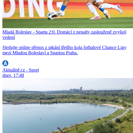
Mladá Boleslav - Sparta 2:0. Domácí z penalty zaslouženě zvyšují
vedení
Sledujte online přenos z utkání třetího kola fotbalové Chance Ligy
mezi Mladou Boleslaví a Spartou Praha.
Aktuálně.cz - Sport
dnes, 17:48