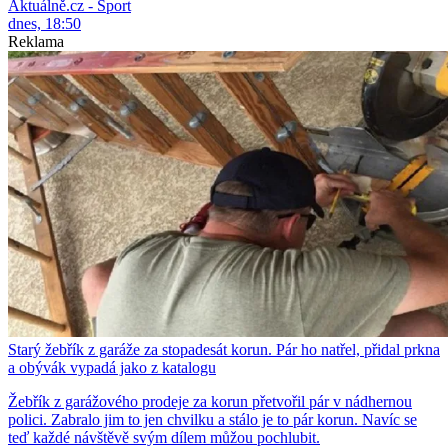
Aktuálně.cz - Sport
dnes, 18:50
Reklama
Starý žebřík z garáže za stopadesát korun. Pár ho natřel, přidal prkna
a obývák vypadá jako z katalogu
Žebřík z garážového prodeje za korun přetvořil pár v nádhernou
polici. Zabralo jim to jen chvilku a stálo je to pár korun. Navíc se
teď každé návštěvě svým dílem můžou pochlubit.