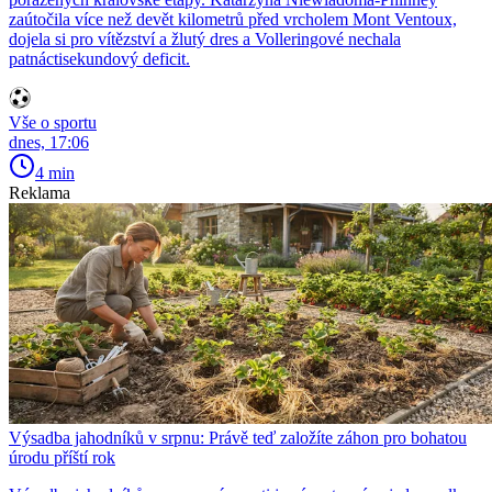
zaútočila více než devět kilometrů před vrcholem Mont Ventoux,
dojela si pro vítězství a žlutý dres a Volleringové nechala
patnáctisekundový deficit.
Vše o sportu
dnes, 17:06
4 min
Reklama
Výsadba jahodníků v srpnu: Právě teď založíte záhon pro bohatou
úrodu příští rok