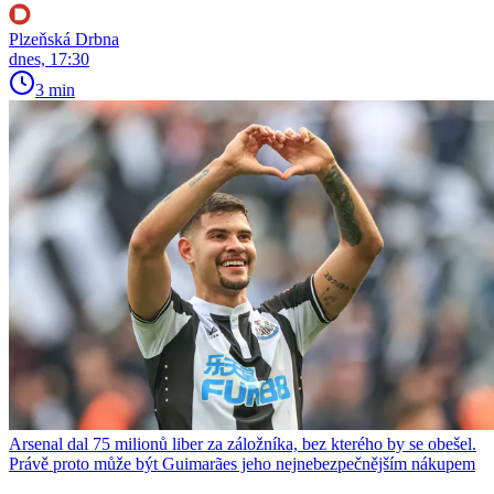
Plzeňská Drbna
dnes, 17:30
3 min
Arsenal dal 75 milionů liber za záložníka, bez kterého by se obešel.
Právě proto může být Guimarães jeho nejnebezpečnějším nákupem