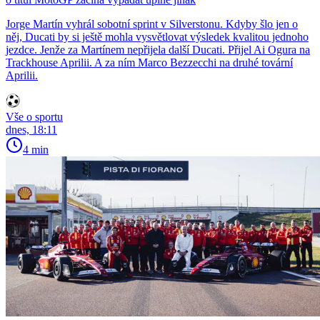
Jorge Martín vyhrál sobotní sprint v Silverstonu. Kdyby šlo jen o
něj, Ducati by si ještě mohla vysvětlovat výsledek kvalitou jednoho
jezdce. Jenže za Martínem nepřijela další Ducati. Přijel Ai Ogura na
Trackhouse Aprilii. A za ním Marco Bezzecchi na druhé tovární
Aprilii.
Vše o sportu
dnes, 18:11
4 min