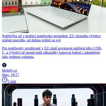
Nabíječku už v krabici notebooku nenajdete. EU donutila výrobce
změnit pravidla, od dubna jedině za své
Pro notebooky prodávané v EU platí povinnost nabíjení přes USB-
C, a výrobci už nesmí nutit zákazníky kupovat balení s adaptérem
jako jedinou variantu.
Mobify.cz
dnes, 19:17
5 min