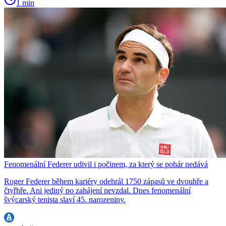
1 min
Fenomenální Federer udivil i počinem, za který se pohár nedává
Roger Federer během kariéry odehrál 1750 zápasů ve dvouhře a
čtyřhře. Ani jediný po zahájení nevzdal. Dnes fenomenální
švýcarský tenista slaví 45. narozeniny.