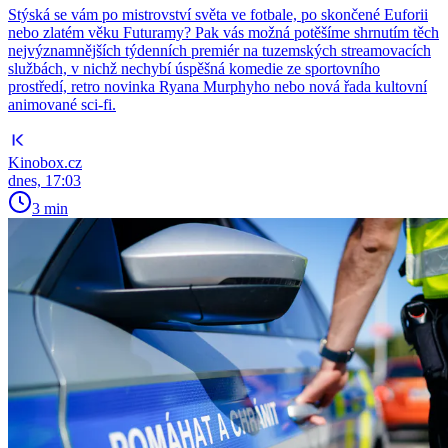
Stýská se vám po mistrovství světa ve fotbale, po skončené Euforii
nebo zlatém věku Futuramy? Pak vás možná potěšíme shrnutím těch
nejvýznamnějších týdenních premiér na tuzemských streamovacích
službách, v nichž nechybí úspěšná komedie ze sportovního
prostředí, retro novinka Ryana Murphyho nebo nová řada kultovní
animované sci-fi.
Kinobox.cz
dnes, 17:03
3 min