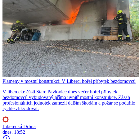
Plameny v mostní konstrukci: V Liberci hořel příbytek bezdomovců
V liberecké části Staré Pavlovice dnes večer hořel příbytek
bezdomovců vybudovaný přímo uvnitř mostní konstrukce. Zásah
profesionálních jednotek zamezil dalším škodám a požár se podařilo
rychle zlikvidovat.
Liberecká Drbna
dnes, 18:52