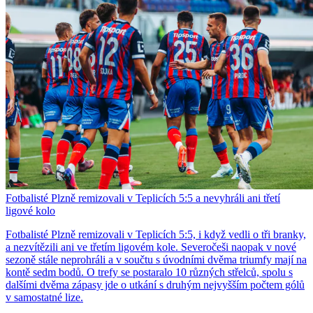
Fotbalisté Plzně remizovali v Teplicích 5:5 a nevyhráli ani třetí
ligové kolo
Fotbalisté Plzně remizovali v Teplicích 5:5, i když vedli o tři branky,
a nezvítězili ani ve třetím ligovém kole. Severočeši naopak v nové
sezoně stále neprohráli a v součtu s úvodními dvěma triumfy mají na
kontě sedm bodů. O trefy se postaralo 10 různých střelců, spolu s
dalšími dvěma zápasy jde o utkání s druhým nejvyšším počtem gólů
v samostatné lize.