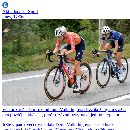
Aktuálně.cz - Sport
dnes, 17:06
Ventoux měl Tour rozhodnout. Volleringová si vzala žlutý dres až o
den později a ukázala, proč se závod nevyhrává jedním kopcem
Ještě v pátek večer vypadala Demi Volleringová jako jedna z
poražených královské etapy. Katarzyna Niewiadoma-Phinney