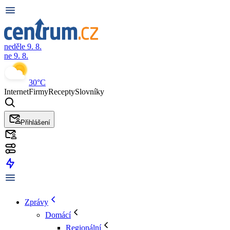
neděle 9. 8.
ne 9. 8.
30°C
Internet
Firmy
Recepty
Slovníky
Přihlášení
Zprávy
Domácí
Regionální