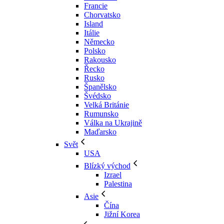
Francie
Chorvatsko
Island
Itálie
Německo
Polsko
Rakousko
Řecko
Rusko
Španělsko
Švédsko
Velká Británie
Rumunsko
Válka na Ukrajině
Maďarsko
Svět
USA
Blízký východ
Izrael
Palestina
Asie
Čína
Jižní Korea