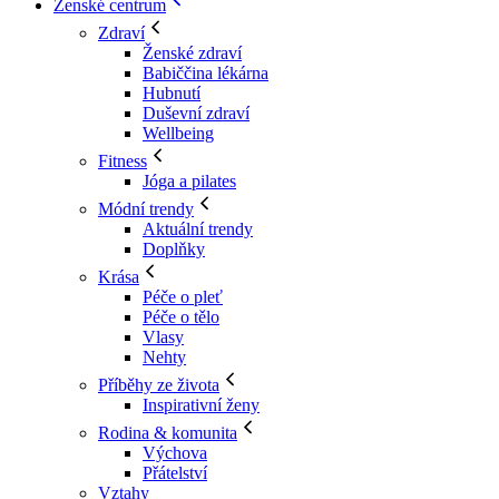
Ženské centrum
Zdraví
Ženské zdraví
Babiččina lékárna
Hubnutí
Duševní zdraví
Wellbeing
Fitness
Jóga a pilates
Módní trendy
Aktuální trendy
Doplňky
Krása
Péče o pleť
Péče o tělo
Vlasy
Nehty
Příběhy ze života
Inspirativní ženy
Rodina & komunita
Výchova
Přátelství
Vztahy