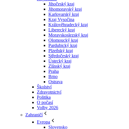
Jihočeský kraj
Jihomoravský kraj
Karlovarský kraj
Kraj Vysočina
Králověhradecký kraj
Liberecký kraj
Moravskoslezský kraj
Olomoucký kraj
Pardubický kraj
Plzeňský kraj
Středočeský kraj
Ústecký kraj
Zlínský kraj
Praha
Brno
Ostrava
Školství
Zdravotnictví
Politika
O počasí
Volby 2026
Zahraničí
Evropa
Slovensko