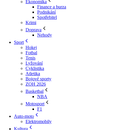
Ekonomika
Finance a burza
Podnikání
Spotřebitel
Krimi
Doprava
Nehody
Sport
Hokej
Fotbal
Tenis
Lyžování
Cyklistika
Atletika
Bojové sporty
ZOH 2026
Basketbal
NBA
Motosport
F1
Auto-moto
Elektromobily
Kultura