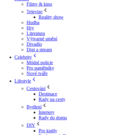
Filmy & kino
Televize
Reality show
Hudba
Hry
Literatura
Výtvarné umění
Divadlo
Digi a stream
Celebrity
Módní policie
Pro pamětníky
Nové tváře
Lifestyle
Cestování
Destinace
Rady na cesty
Bydlení
Interiery
Rady do domu
DIY
Pro kutily