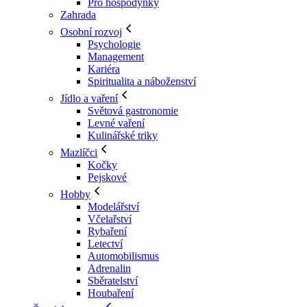
Pro hospodyňky
Zahrada
Osobní rozvoj
Psychologie
Management
Kariéra
Spiritualita a náboženství
Jídlo a vaření
Světová gastronomie
Levné vaření
Kulinářské triky
Mazlíčci
Kočky
Pejskové
Hobby
Modelářství
Včelařství
Rybaření
Letectví
Automobilismus
Adrenalin
Sběratelství
Houbaření