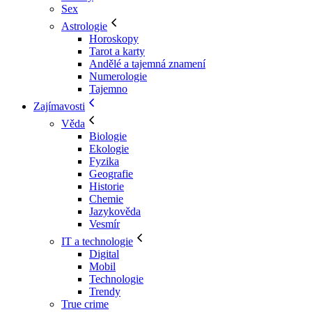
Sex
Astrologie
Horoskopy
Tarot a karty
Andělé a tajemná znamení
Numerologie
Tajemno
Zajímavosti
Věda
Biologie
Ekologie
Fyzika
Geografie
Historie
Chemie
Jazykověda
Vesmír
IT a technologie
Digital
Mobil
Technologie
Trendy
True crime