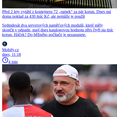
Před 2 lety vytáhl z kontejneru 72 „ramek“ za pár korun. Dnes má
doma poklad za 430 tisíc Kč, ale nemůže je použít
Sedmdesát dva serverových paměťových modulů, které měly
skončit v odpadu, mají dnes katalogovou hodnotu přes čtyři sta tisíc
korun. Háček? Do běžného počítače je nezasunete.
Mobify.cz
dnes, 11:18
4 min