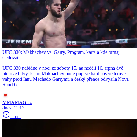
UFC 330: Makhachev vs. Garry. Program, karta a kde turnaj
sledovat
UFC 330 nabídne v noci ze soboty 15. na neděli 16. srpna dvě
titulové bitvy. Islam Makhachev bude poprvé hájit pás velterové
váhy proti Ianu Machado Garrymu a český přenos odvysílá Nova
Sport 6.
MMAMAG.cz
dnes, 11:13
1 min