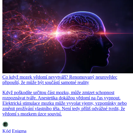
Co když mozek vědomí nevytváří? Renomovaný neurovědec
připouští, že může být součástí samotné reality
Když poškodíte určitou část mozku, může zmizet schopnost
rozpoznávat tváře. Anestetika dokážou vědomí na čas vypnout.
Elektrická stimulace mozku může vyvolat vjemy, vzpomínky nebo
změnit prožívání vlastního těla. Není tedy příliš odvážné tvrdit, že
vědomí s mozkem úzce souvisí.
Kód Enigma