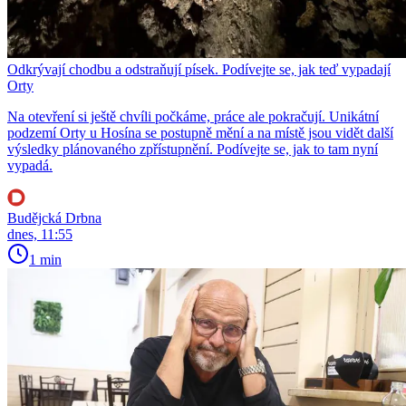
Odkrývají chodbu a odstraňují písek. Podívejte se, jak teď vypadají
Orty
Na otevření si ještě chvíli počkáme, práce ale pokračují. Unikátní
podzemí Orty u Hosína se postupně mění a na místě jsou vidět další
výsledky plánovaného zpřístupnění. Podívejte se, jak to tam nyní
vypadá.
Budějcká Drbna
dnes, 11:55
1 min