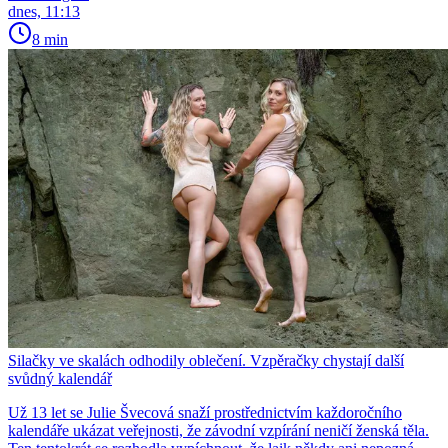
dnes, 11:13
8 min
Silačky ve skalách odhodily oblečení. Vzpěračky chystají další
svůdný kalendář
Už 13 let se Julie Švecová snaží prostřednictvím každoročního
kalendáře ukázat veřejnosti, že závodní vzpírání neničí ženská těla.