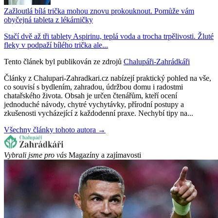
Zažloutlá bílá trička mohou znovu prokouknout. Pomůže vám
obyčejná tableta z lékárničky
Stačí dvě až tři tablety Aspirinu, teplá voda a trocha trpělivosti. Žluté
fleky v podpaží bílého trička ale...
Tento článek byl publikován ze zdrojů
Chalupáři-Zahrádkáři
Články z Chalupari-Zahradkari.cz nabízejí praktický pohled na vše,
co souvisí s bydlením, zahradou, údržbou domu i radostmi
chatařského života. Obsah je určen čtenářům, kteří ocení
jednoduché návody, chytré vychytávky, přírodní postupy a
zkušenosti vycházející z každodenní praxe. Nechybí tipy na...
Všechny články tohoto autora →
Vybrali jsme pro vás
Magazíny a zajímavosti