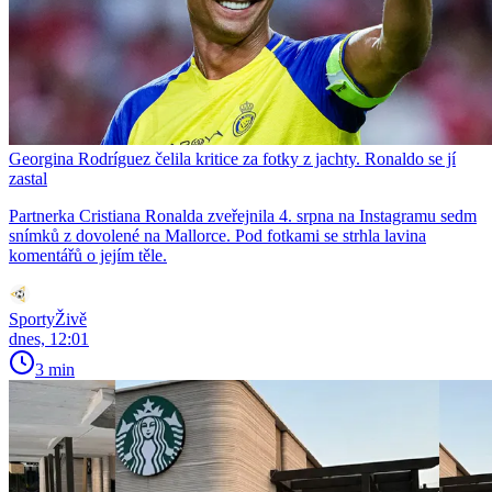
Georgina Rodríguez čelila kritice za fotky z jachty. Ronaldo se jí
zastal
Partnerka Cristiana Ronalda zveřejnila 4. srpna na Instagramu sedm
snímků z dovolené na Mallorce. Pod fotkami se strhla lavina
komentářů o jejím těle.
SportyŽivě
dnes, 12:01
3 min