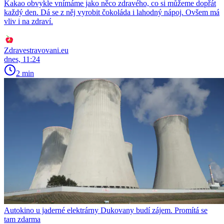
Kakao obvykle vnímáme jako něco zdravého, co si můžeme dopřát
každý den. Dá se z něj vyrobit čokoláda i lahodný nápoj. Ovšem má
vliv i na zdraví.
Zdravestravovani.eu
dnes, 11:24
2 min
Autokino u jaderné elektrárny Dukovany budí zájem. Promítá se
tam zdarma