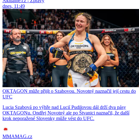
Aktuálně.cz - Zprávy
dnes, 11:49
OKTAGON může přijít o Szabovou. Novotný naznačil její cestu do
UFC
Lucia Szabová po výhře nad Lucií Pudilovou dál drží dva pásy
OKTAGONu. Ondřej Novotný ale po Štvanici naznačil, že další
krok neporažené Slovenky může vést do UFC.
MMAMAG.cz