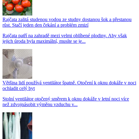
Rajčata zalitá studenou vodou ze studny dostanou šok a přestanou
růst. Stačí jeden den čekání a problém zmizí
Rajčata patří na zahradě mezi velmi oblíbené plodiny. Aby však
jejich úroda byla maximální, musíte se je...
Většina lidí používá ventilátor špatně. Otočení k oknu dokáže v noci
ochladit celý byt
Stolní ventilátor otočený směrem k oknu dokáže v letní noci více
než zdvojnásobit výměnu vzduchu v...