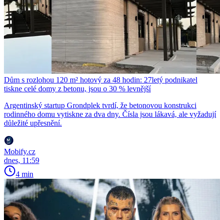
Dům s rozlohou 120 m² hotový za 48 hodin: 27letý podnikatel
tiskne celé domy z betonu, jsou o 30 % levnější
Argentinský startup Grondplek tvrdí, že betonovou konstrukci
rodinného domu vytiskne za dva dny. Čísla jsou lákavá, ale vyžadují
důležité upřesnění.
Mobify.cz
dnes, 11:59
4 min