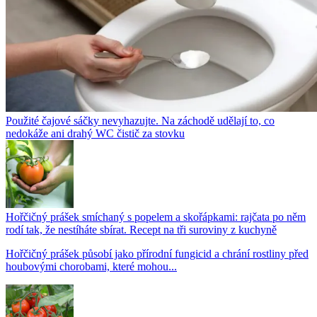
Použité čajové sáčky nevyhazujte. Na záchodě udělají to, co
nedokáže ani drahý WC čistič za stovku
Hořčičný prášek smíchaný s popelem a skořápkami: rajčata po něm
rodí tak, že nestíháte sbírat. Recept na tři suroviny z kuchyně
Hořčičný prášek působí jako přírodní fungicid a chrání rostliny před
houbovými chorobami, které mohou...