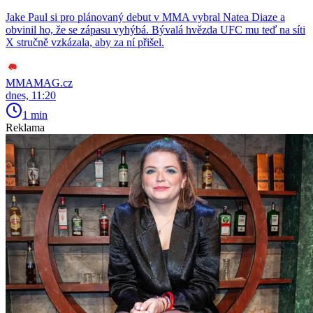
Jake Paul si pro plánovaný debut v MMA vybral Natea Diaze a
obvinil ho, že se zápasu vyhýbá. Bývalá hvězda UFC mu teď na síti
X stručně vzkázala, aby za ní přišel.
MMAMAG.cz
dnes, 11:20
1 min
Reklama