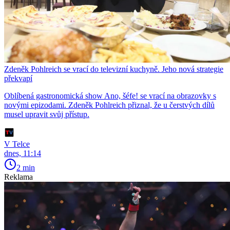
Zdeněk Pohlreich se vrací do televizní kuchyně. Jeho nová strategie
překvapí
Oblíbená gastronomická show Ano, šéfe! se vrací na obrazovky s
novými epizodami. Zdeněk Pohlreich přiznal, že u čerstvých dílů
musel upravit svůj přístup.
V Telce
dnes, 11:14
2 min
Reklama