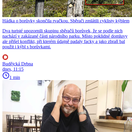
Hádka o borůvky skončila rvačkou. Sběrači zmlátili cyklisty kýblem
Dva turisté upozornili skupinu sběračů borůvek, že se podle nich
nachází v zakázané části národního parku. Místo poklidné domluvy
ale přišel konflikt, při kterém údajně padaly facky a jako zbraň bal
použit i kýbl s borůvkami.
Budějcká Drbna
dnes, 11:15
1 min