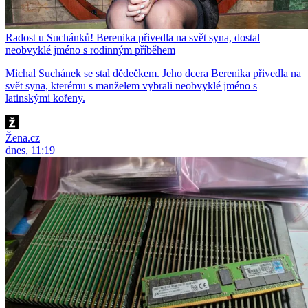
Radost u Suchánků! Berenika přivedla na svět syna, dostal
neobvyklé jméno s rodinným příběhem
Michal Suchánek se stal dědečkem. Jeho dcera Berenika přivedla na
svět syna, kterému s manželem vybrali neobvyklé jméno s
latinskými kořeny.
Žena.cz
dnes, 11:19