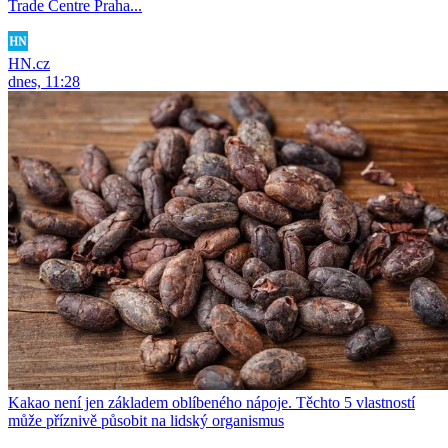
Trade Centre Praha...
HN.cz
dnes, 11:28
Kakao není jen základem oblíbeného nápoje. Těchto 5 vlastností
může příznivě působit na lidský organismus