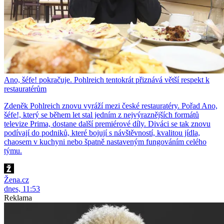
Ano, šéfe! pokračuje. Pohlreich tentokrát přiznává větší respekt k
restauratérům
Zdeněk Pohlreich znovu vyráží mezi české restauratéry. Pořad Ano,
šéfe!, který se během let stal jedním z nejvýraznějších formátů
televize Prima, dostane další premiérové díly. Diváci se tak znovu
podívají do podniků, které bojují s návštěvností, kvalitou jídla,
chaosem v kuchyni nebo špatně nastaveným fungováním celého
týmu.
Žena.cz
dnes, 11:53
Reklama