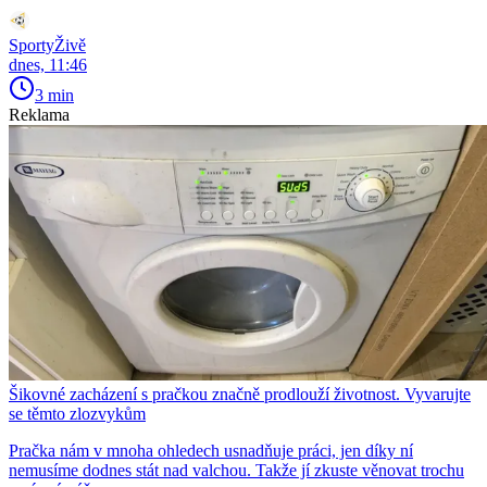
SportyŽivě
dnes, 11:46
3 min
Reklama
Šikovné zacházení s pračkou značně prodlouží životnost. Vyvarujte
se těmto zlozvykům
Pračka nám v mnoha ohledech usnadňuje práci, jen díky ní
nemusíme dodnes stát nad valchou. Takže jí zkuste věnovat trochu