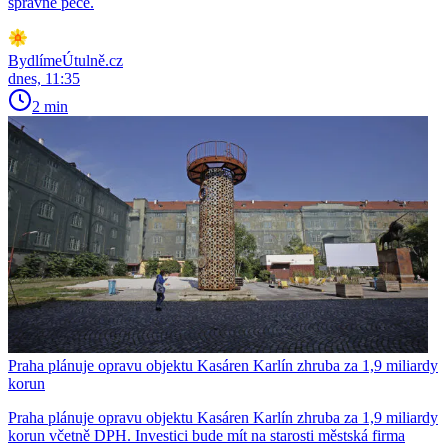
správné péče.
BydlímeÚtulně.cz
dnes, 11:35
2 min
Praha plánuje opravu objektu Kasáren Karlín zhruba za 1,9 miliardy
korun
Praha plánuje opravu objektu Kasáren Karlín zhruba za 1,9 miliardy
korun včetně DPH. Investici bude mít na starosti městská firma