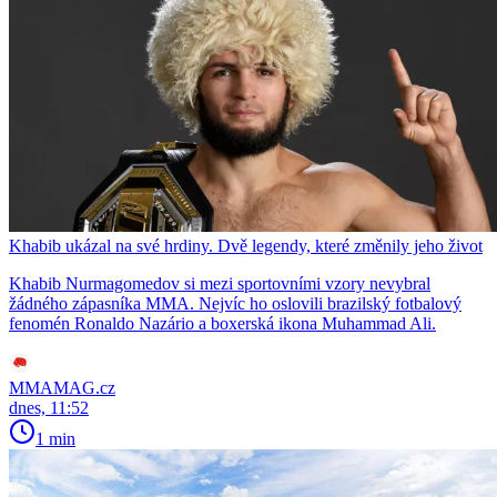
Khabib ukázal na své hrdiny. Dvě legendy, které změnily jeho život
Khabib Nurmagomedov si mezi sportovními vzory nevybral
žádného zápasníka MMA. Nejvíc ho oslovili brazilský fotbalový
fenomén Ronaldo Nazário a boxerská ikona Muhammad Ali.
MMAMAG.cz
dnes, 11:52
1 min