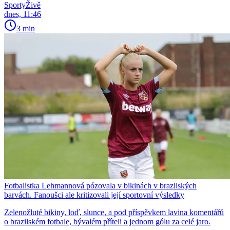
SportyŽivě
dnes, 11:46
3 min
Fotbalistka Lehmannová pózovala v bikinách v brazilských
barvách. Fanoušci ale kritizovali její sportovní výsledky
Zelenožluté bikiny, loď, slunce, a pod příspěvkem lavina komentářů
o brazilském fotbale, bývalém příteli a jednom gólu za celé jaro.