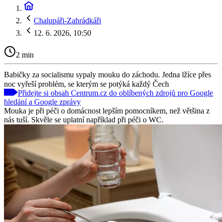
Chalupáři-Zahrádkáři
12. 6. 2026, 10:50
2 min
Babičky za socialismu sypaly mouku do záchodu. Jedna lžíce přes
noc vyřeší problém, se kterým se potýká každý Čech
Přidejte si obsah Centrum.cz do oblíbených zdrojů pro Google
hledání a Google zprávy
Mouka je při péči o domácnost lepším pomocníkem, než většina z
nás tuší. Skvěle se uplatní například při péči o WC.