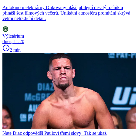
Autokino u elektrárny Dukovany hlásí jubilejní desátý ročník a
přináší šest filmových večerů. Unikátní atmosféra promítání skrývá
velmi netradiční detail.
Výletárium
dnes, 11:20
2 min
Nate Diaz odpověděl Paulovi třemi slovy: Tak se ukaž