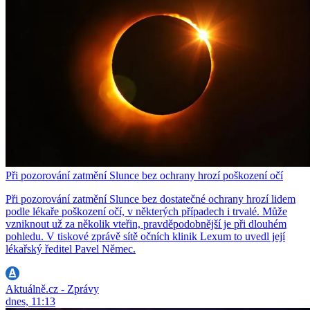
Při pozorování zatmění Slunce bez ochrany hrozí poškození očí
Při pozorování zatmění Slunce bez dostatečné ochrany hrozí lidem
podle lékaře poškození očí, v některých případech i trvalé. Může
vzniknout už za několik vteřin, pravděpodobnější je při dlouhém
pohledu. V tiskové zprávě sítě očních klinik Lexum to uvedl její
lékařský ředitel Pavel Němec.
Aktuálně.cz - Zprávy
dnes, 11:13