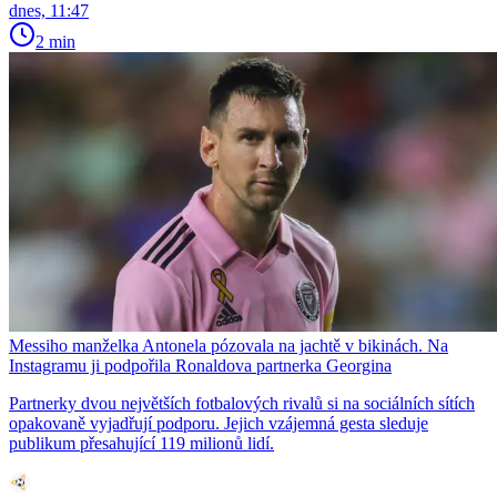
dnes, 11:47
2 min
Messiho manželka Antonela pózovala na jachtě v bikinách. Na
Instagramu ji podpořila Ronaldova partnerka Georgina
Partnerky dvou největších fotbalových rivalů si na sociálních sítích
opakovaně vyjadřují podporu. Jejich vzájemná gesta sleduje
publikum přesahující 119 milionů lidí.