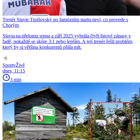
Trenér Slavie Trpišovský po famózním startu neví, co provede s
Chorým
Slavia na přelomu srpna a září 2025 vyhrála čtyři ligové zápasy v
řadě, pokaždé se skóre 3:1 nebo lepším. A její trenér řešil problém,
který by si většina konkurentů přála mít.
SportyŽivě
dnes, 11:15
3 min