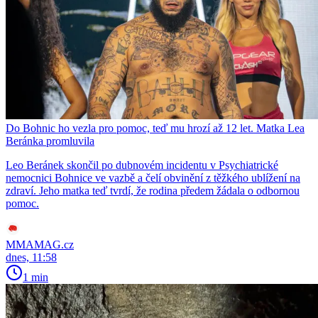
Do Bohnic ho vezla pro pomoc, teď mu hrozí až 12 let. Matka Lea
Beránka promluvila
Leo Beránek skončil po dubnovém incidentu v Psychiatrické
nemocnici Bohnice ve vazbě a čelí obvinění z těžkého ublížení na
zdraví. Jeho matka teď tvrdí, že rodina předem žádala o odbornou
pomoc.
MMAMAG.cz
dnes, 11:58
1 min