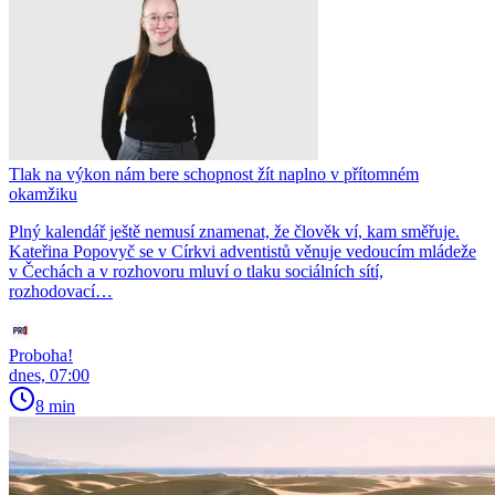
Tlak na výkon nám bere schopnost žít naplno v přítomném
okamžiku
Plný kalendář ještě nemusí znamenat, že člověk ví, kam směřuje.
Kateřina Popovyč se v Církvi adventistů věnuje vedoucím mládeže
v Čechách a v rozhovoru mluví o tlaku sociálních sítí,
rozhodovací…
Proboha!
dnes, 07:00
8 min