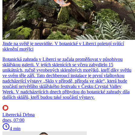
Jinde na světě je neuvidíte. V botanické v Liberci poletují svítící
sklenění motýlci
Botanická zahrada v Liberci se začala proměňovat v působivou
sklářskou galerii. V jejích sklenících se včera zabydlelo 15
unikátních, ručně vyrobených skleněných motýlků, kteří díky světlu
ve svém těle září. Tato dechberoucí instalace je první vlaštovkou
nadcházející výstavy „Sklo v přírodě, příroda ve skle“, která bude
součástí největšího sklářského festivalu v Česku Crystal Valley
Week. V nadcházejících dnech přibydou do botanické zahrady díla
dalších sklářů, kteří budou také součástí výstavy.
Liberecká Drbna
dnes, 07:00
4 min