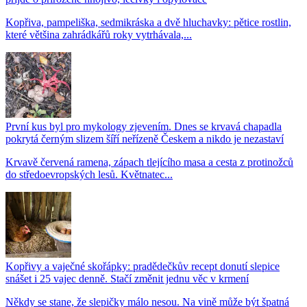
Kopřiva, pampeliška, sedmikráska a dvě hluchavky: pětice rostlin,
které většina zahrádkářů roky vytrhávala,...
První kus byl pro mykology zjevením. Dnes se krvavá chapadla
pokrytá černým slizem šíří neřízeně Českem a nikdo je nezastaví
Krvavě červená ramena, zápach tlejícího masa a cesta z protinožců
do středoevropských lesů. Květnatec...
Kopřivy a vaječné skořápky: pradědečkův recept donutí slepice
snášet i 25 vajec denně. Stačí změnit jednu věc v krmení
Někdy se stane, že slepičky málo nesou. Na vině může být špatná