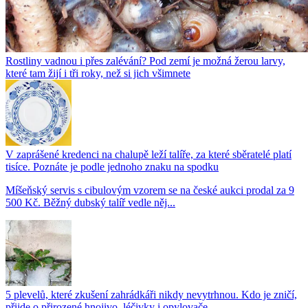
Rostliny vadnou i přes zalévání? Pod zemí je možná žerou larvy,
které tam žijí i tři roky, než si jich všimnete
V zaprášené kredenci na chalupě leží talíře, za které sběratelé platí
tisíce. Poznáte je podle jednoho znaku na spodku
Míšeňský servis s cibulovým vzorem se na české aukci prodal za 9
500 Kč. Běžný dubský talíř vedle něj...
5 plevelů, které zkušení zahrádkáři nikdy nevytrhnou. Kdo je zničí,
přijde o přirozené hnojivo, léčivky i opylovače