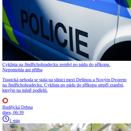
Cyklista na Jindřichohradecku zemřel po pádu do příkopu.
Nepomohla ani přilba
Tragická nehoda se stala na silnici mezi Deštnou a Novým Dvorem
na Jindřichohradecku. Cyklista po pádu do příkopu utrpěl zranění,
kterým na místě podlehl.
Budějcká Drbna
dnes, 06:39
1 min