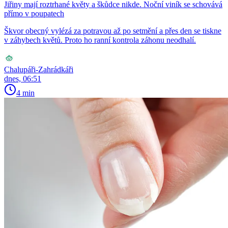
Jiřiny mají roztrhané květy a škůdce nikde. Noční viník se schovává
přímo v poupatech
Škvor obecný vylézá za potravou až po setmění a přes den se tiskne
v záhybech květů. Proto ho ranní kontrola záhonu neodhalí.
Chalupáři-Zahrádkáři
dnes, 06:51
4 min