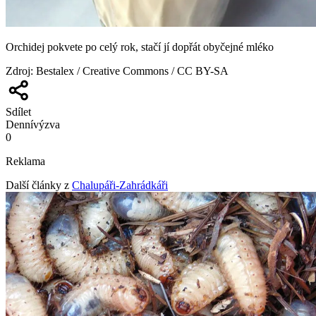
Orchidej pokvete po celý rok, stačí jí dopřát obyčejné mléko
Zdroj
:
Bestalex / Creative Commons / CC BY-SA
Sdílet
Denní
výzva
0
Reklama
Další články z
Chalupáři-Zahrádkáři