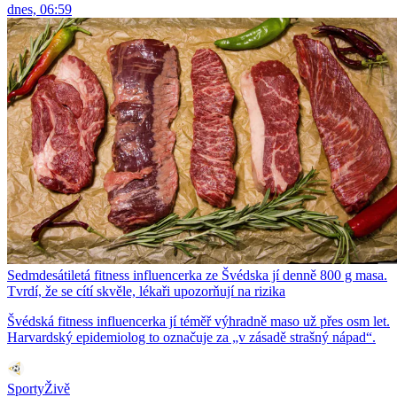
dnes, 06:59
Sedmdesátiletá fitness influencerka ze Švédska jí denně 800 g masa.
Tvrdí, že se cítí skvěle, lékaři upozorňují na rizika
Švédská fitness influencerka jí téměř výhradně maso už přes osm let.
Harvardský epidemiolog to označuje za „v zásadě strašný nápad“.
SportyŽivě