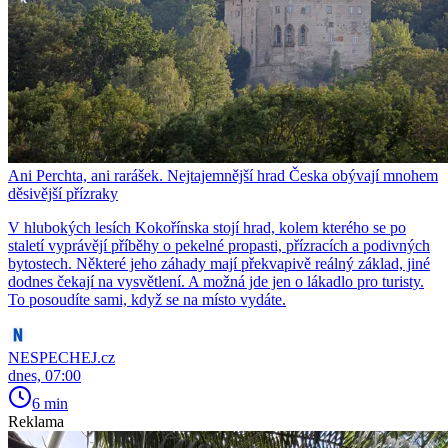
Ani Perchta, ani rarášek. Nejtajemnější hrad Česka obývají mnohem
děsivější přízraky
V hlubokých lesích Kokořínska stojí hrad, kolem kterého se po
staletí vyprávějí příběhy o pekelné propasti, přízracích a podivných
bytostech. Některé jeho záhady mají překvapivě reálný základ, jiné
dodnes čekají na vysvětlení. A možná jde jen o lákadlo pro turisty.
To posoudíte sami, když se na místo vydáte.
NESPECHEJ.cz
dnes, 07:00
6 min
Reklama