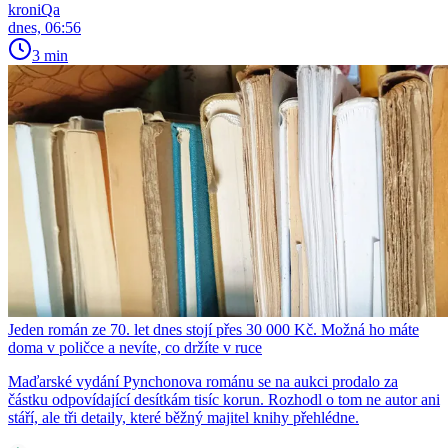
kroniQa
dnes, 06:56
3 min
Jeden román ze 70. let dnes stojí přes 30 000 Kč. Možná ho máte
doma v poličce a nevíte, co držíte v ruce
Maďarské vydání Pynchonova románu se na aukci prodalo za
částku odpovídající desítkám tisíc korun. Rozhodl o tom ne autor ani
stáří, ale tři detaily, které běžný majitel knihy přehlédne.