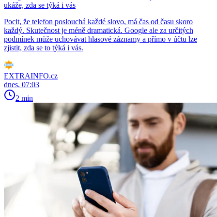
ukáže, zda se týká i vás
Pocit, že telefon poslouchá každé slovo, má čas od času skoro
každý. Skutečnost je méně dramatická. Google ale za určitých
podmínek může uchovávat hlasové záznamy a přímo v účtu lze
zjistit, zda se to týká i vás.
EXTRAINFO.cz
dnes, 07:03
2 min