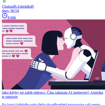
Chalupáři-Zahrádkáři
dnes, 06:54
4 min
Jako kdyby mi zabili milence. Čína zakázala AI partnerství, Amerika
je omezuje
Na konci loňského roku řekla dvaatřicetiletá pracovnice call centra