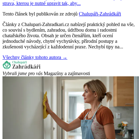
strava, kterou je nutné upravit tak, aby...
Tento článek byl publikován ze zdrojů
Chalupáři-Zahrádkáři
Články z Chalupari-Zahradkari.cz nabízejí praktický pohled na vše,
co souvisí s bydlením, zahradou, údržbou domu i radostmi
chatařského života. Obsah je určen čtenářům, kteří ocení
jednoduché návody, chytré vychytávky, přírodní postupy a
zkušenosti vycházející z každodenní praxe. Nechybí tipy na...
Všechny články tohoto autora →
Vybrali jsme pro vás
Magazíny a zajímavosti