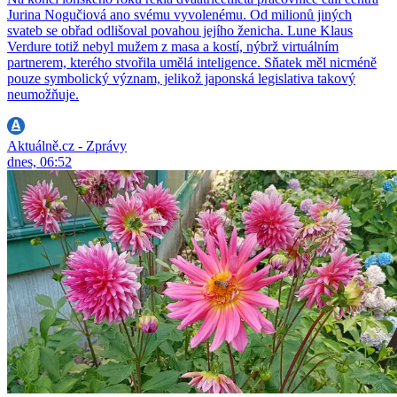
Jurina Nogučiová ano svému vyvolenému. Od milionů jiných
svateb se obřad odlišoval povahou jejího ženicha. Lune Klaus
Verdure totiž nebyl mužem z masa a kostí, nýbrž virtuálním
partnerem, kterého stvořila umělá inteligence. Sňatek měl nicméně
pouze symbolický význam, jelikož japonská legislativa takový
neumožňuje.
Aktuálně.cz - Zprávy
dnes, 06:52