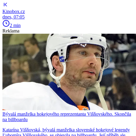
Kinobox.cz
dnes, 07:05
2 min
Reklama
Bývalá manželka hokejového reprezentanta Višňovského. Skončila
na billboardu
Katarína Višňovská, bývalá manželka slovenské hokejové legendy
Ľubomíra Višňovského, se objevila na billboardu. Její příběh ale