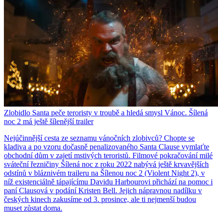
Zlobidlo Santa peče teroristy v troubě a hledá smysl Vánoc. Šílená
noc 2 má ještě šílenější trailer
Nejúčinnější cesta ze seznamu vánočních zlobivců? Chopte se
kladiva a po vzoru dočasně penalizovaného Santa Clause vymlaťte
obchodní dům v zajetí mstivých teroristů. Filmové pokračování milé
sváteční řezničiny Šílená noc z roku 2022 nabývá ještě krvavějších
odstínů v bláznivém traileru na Šílenou noc 2 (Violent Night 2), v
níž existenciálně tápajícímu Davidu Harbourovi přichází na pomoc i
paní Clausová v podání Kristen Bell. Jejich nápravnou nadílku v
českých kinech zakusíme od 3. prosince, ale ti nejmenší budou
muset zůstat doma.