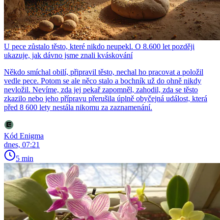
U pece zůstalo těsto, které nikdo neupekl. O 8.600 let později
ukazuje, jak dávno jsme znali kváskování
Někdo smíchal obilí, připravil těsto, nechal ho pracovat a položil
vedle pece. Potom se ale něco stalo a bochník už do ohně nikdy
nevložil. Nevíme, zda jej pekař zapomněl, zahodil, zda se těsto
zkazilo nebo jeho přípravu přerušila úplně obyčejná událost, která
před 8 600 lety nestála nikomu za zaznamenání.
Kód Enigma
dnes, 07:21
5 min