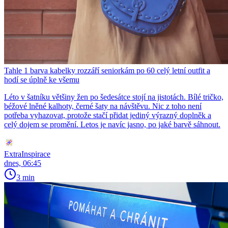
Tahle 1 barva kabelky rozzáří seniorkám po 60 celý letní outfit a
hodí se úplně ke všemu
Léto v šatníku většiny žen po šedesátce stojí na jistotách. Bílé tričko,
béžové lněné kalhoty, černé šaty na návštěvu. Nic z toho není
potřeba vyhazovat, protože stačí přidat jediný výrazný doplněk a
celý dojem se promění. Letos je navíc jasno, po jaké barvě sáhnout.
ExtraInspirace
dnes, 06:45
3 min