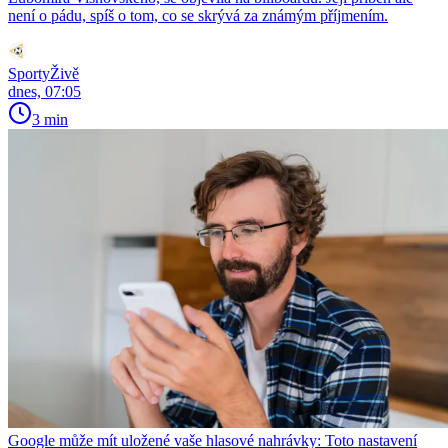
není o pádu, spíš o tom, co se skrývá za známým příjmením.
SportyŽivě
dnes, 07:05
3 min
Google může mít uložené vaše hlasové nahrávky: Toto nastavení