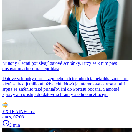
Miliony Čechů používají datové schránky. Brzy se k nim přes
dosavadní adresu už nepřihlásí
Datové schránky procházejí během letošního léta několika změnami,
které se týkají milionů uživatelů. Nová je internetová adresa a od 1.
srpna se změnilo také přihlašování do Portálu občana. Samotné
zprávy ani přístup do datové schránky ale lidé neztrácejí.
EXTRAINFO.cz
dnes, 07:08
2 min