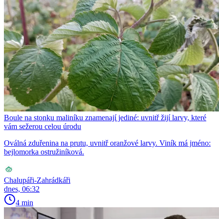
Boule na stonku maliníku znamenají jediné: uvnitř žijí larvy, které
vám sežerou celou úrodu
Oválná zduřenina na prutu, uvnitř oranžové larvy. Viník má jméno:
bejlomorka ostružiníková.
Chalupáři-Zahrádkáři
dnes, 06:32
4 min