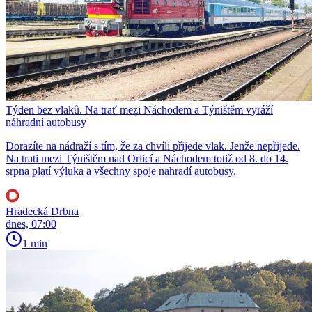
Týden bez vlaků. Na trať mezi Náchodem a Týništěm vyráží
náhradní autobusy
Dorazíte na nádraží s tím, že za chvíli přijede vlak. Jenže nepřijede.
Na trati mezi Týništěm nad Orlicí a Náchodem totiž od 8. do 14.
srpna platí výluka a všechny spoje nahradí autobusy.
Hradecká Drbna
dnes, 07:00
1 min