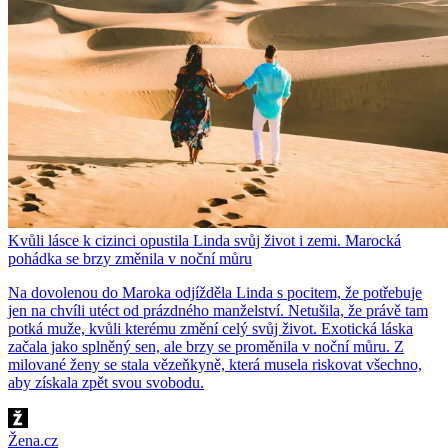
Kvůli lásce k cizinci opustila Linda svůj život i zemi. Marocká
pohádka se brzy změnila v noční můru
Na dovolenou do Maroka odjížděla Linda s pocitem, že potřebuje
jen na chvíli utéct od prázdného manželství. Netušila, že právě tam
potká muže, kvůli kterému změní celý svůj život. Exotická láska
začala jako splněný sen, ale brzy se proměnila v noční můru. Z
milované ženy se stala vězeňkyně, která musela riskovat všechno,
aby získala zpět svou svobodu.
Žena.cz