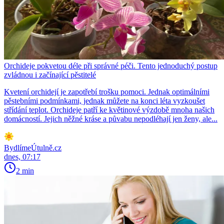
Orchideje pokvetou déle při správné péči. Tento jednoduchý postup
zvládnou i začínající pěstitelé
Kvetení orchidejí je zapotřebí trošku pomoci. Jednak optimálními
pěstebními podmínkami, jednak můžete na konci léta vyzkoušet
střídání teplot. Orchideje patří ke květinové výzdobě mnoha našich
domácností. Jejich něžné kráse a půvabu nepodléhají jen ženy, ale...
BydlímeÚtulně.cz
dnes, 07:17
2 min