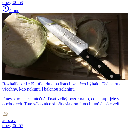
dnes, 06:59
4 min
Rozbalila zelí z Kauflandu a na listech se něco hýbalo. Teď varuje
všechny, kdo nakupují balenou zeleninu
Dnes si musíte skutečně dávat velký pozor na to, co si kupujete v
obchodech. Tato zákaznice si přinesla domů nechutné čínské zelí.
adbz.cz
dnes, 06:57