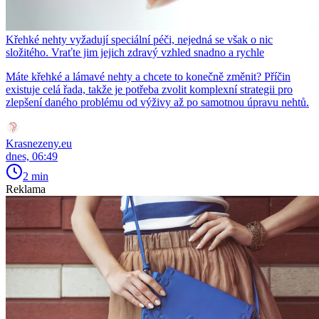
Křehké nehty vyžadují speciální péči, nejedná se však o nic
složitého. Vraťte jim jejich zdravý vzhled snadno a rychle
Máte křehké a lámavé nehty a chcete to konečně změnit? Příčin
existuje celá řada, takže je potřeba zvolit komplexní strategii pro
zlepšení daného problému od výživy až po samotnou úpravu nehtů.
Krasnezeny.eu
dnes, 06:49
2 min
Reklama