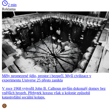
2 min
Reklama
Měly neomezené jídlo, prostor i bezpečí. Myší civilizace v
experimentu Universe 25 přesto zanikla
V roce 1968 vytvořil John B. Calhoun myším dokonalý domov bez
vnějších hrozeb. Přebytek luxusu však u kolonie způsobil
katastrofální sociální kolaps.