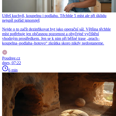
Utřeš kuchyň, koupelnu i podlahu. Těchhle 5 míst ale při úklidu
nejspíš pořád ignoruješ
Nejde o to začít dezinfikovat byt jako operační sál. Většina těchhle
míst potřebuje jen občasnou pozornost a obyčejné vyčištění
vhodným prostředkem. Jen se k nim při běžné trase „prach–
koupelna–podlaha–hotovo“ zkrátka skoro nikdy nedostaneme.
Poudree.cz
dnes, 07:22
6 min