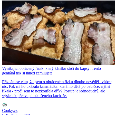
Vynikající obrácený řízek, který klasiku strčí do kapsy: Tento
geniální trik si ihned zamilujete
Přiznám se vám, že jsem o obráceném řízku dlouho nevěděla vůbec
nic. Pak mi ho ukázala kamarádka, která ho dělá po babičce, a já si
říkala - proč jsem to nezkoušela dřív? Postup je jednoduchý, ale
výsledek překvapí i zkušeného kuchaře.
Cooky.cz