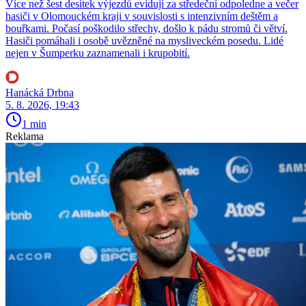
Více než šest desítek výjezdů evidují za středeční odpoledne a večer
hasiči v Olomouckém kraji v souvislosti s intenzivním deštěm a
bouřkami. Počasí poškodilo střechy, došlo k pádu stromů či větví.
Hasiči pomáhali i osobě uvězněné na mysliveckém posedu. Lidé
nejen v Šumperku zaznamenali i krupobití.
Hanácká Drbna
5. 8. 2026, 19:43
1 min
Reklama