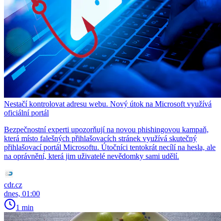
Nestačí kontrolovat adresu webu. Nový útok na Microsoft využívá
oficiální portál
Bezpečnostní experti upozorňují na novou phishingovou kampaň,
která místo falešných přihlašovacích stránek využívá skutečný
přihlašovací portál Microsoftu. Útočníci tentokrát necílí na hesla, ale
na oprávnění, která jim uživatelé nevědomky sami udělí.
cdr.cz
dnes, 01:00
1 min