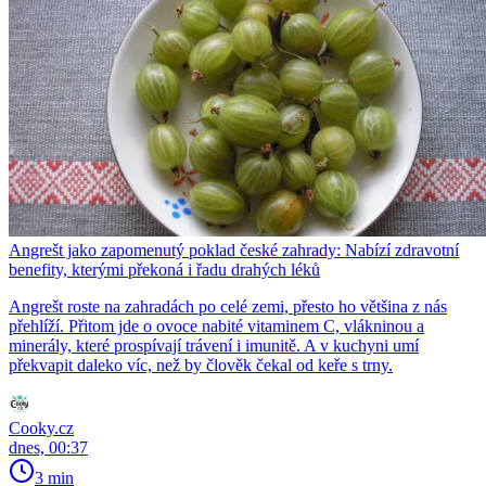
Angrešt jako zapomenutý poklad české zahrady: Nabízí zdravotní
benefity, kterými překoná i řadu drahých léků
Angrešt roste na zahradách po celé zemi, přesto ho většina z nás
přehlíží. Přitom jde o ovoce nabité vitaminem C, vlákninou a
minerály, které prospívají trávení i imunitě. A v kuchyni umí
překvapit daleko víc, než by člověk čekal od keře s trny.
Cooky.cz
dnes, 00:37
3 min