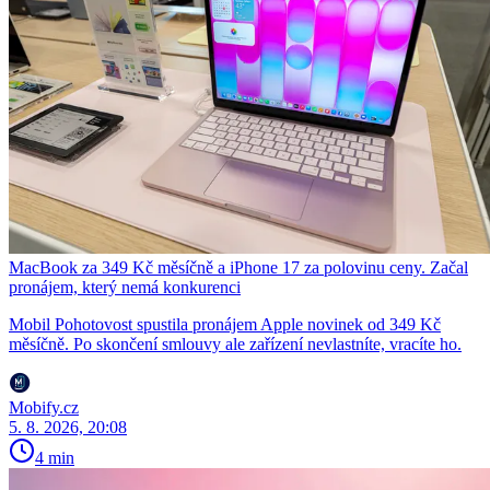
MacBook za 349 Kč měsíčně a iPhone 17 za polovinu ceny. Začal
pronájem, který nemá konkurenci
Mobil Pohotovost spustila pronájem Apple novinek od 349 Kč
měsíčně. Po skončení smlouvy ale zařízení nevlastníte, vracíte ho.
Mobify.cz
5. 8. 2026, 20:08
4 min