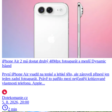
iPhone Air 2 má dostat druhý 48Mpx fotoaparát a menší Dynamic
Island
První iPhone Air vsadil na tenké a lehké tělo, ale zároveň přinesl jen
jeden zadní fotoaparát. Právě to patřilo mezi nejčastěji kritizované
vlastnosti telefonu. Apple...
Dotekomanie.cz
5. 8. 2026, 20:00
2 min