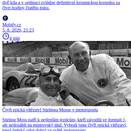
dvě kila a v ordinaci zvládne definitivní keramickou korunku za
čtvrt hodiny čistého tisku.
Mobify.cz
5. 8. 2026, 21:23
4 min
Čtyři epická vítězství Stirlinga Mosse v motorsportu
Stirling Moss patří k nejlepším jezdcům, kteří závodili ve formuli 1,
ale nedosáhli na mistrovský titul. Vybrali jsme čtyři epická vítězství,
která britský pilot dobyl ve světě motorsportu.