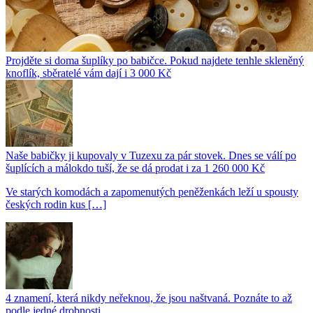
Projděte si doma šuplíky po babičce. Pokud najdete tenhle skleněný
knoflík, sběratelé vám dají i 3 000 Kč
Naše babičky ji kupovaly v Tuzexu za pár stovek. Dnes se válí po
šuplících a málokdo tuší, že se dá prodat i za 1 260 000 Kč
Ve starých komodách a zapomenutých peněženkách leží u spousty
českých rodin kus […]
4 znamení, která nikdy neřeknou, že jsou naštvaná. Poznáte to až
podle jedné drobnosti