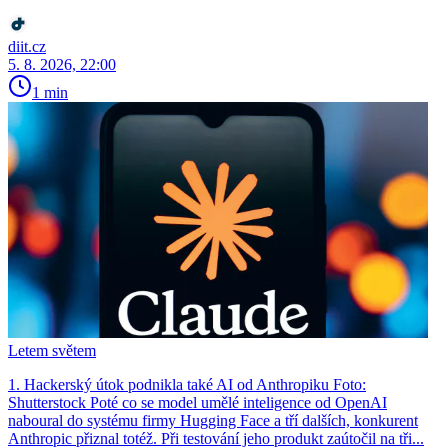
diit.cz
5. 8. 2026, 22:00
1 min
Letem světem
1. Hackerský útok podnikla také AI od Anthropiku Foto:
Shutterstock Poté co se model umělé inteligence od OpenAI
naboural do systému firmy Hugging Face a tří dalších, konkurent
Anthro­pic přiznal totéž. Při testování jeho produkt zaútočil na tři...