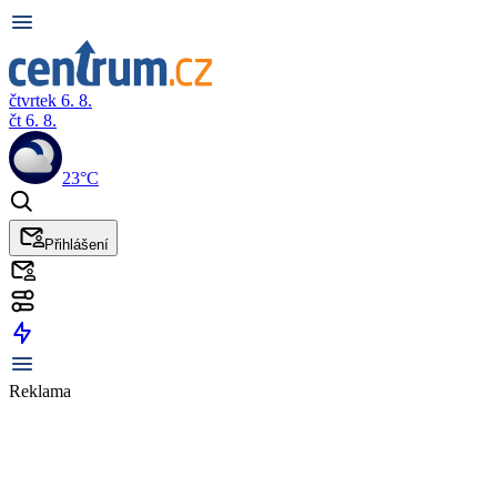
čtvrtek 6. 8.
čt 6. 8.
23°C
Přihlášení
Reklama