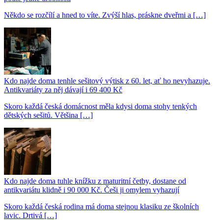
Někdo se rozčílí a hned to víte. Zvýší hlas, práskne dveřmi a […]
Kdo najde doma tenhle sešitový výtisk z 60. let, ať ho nevyhazuje.
Antikvariáty za něj dávají i 69 400 Kč
Skoro každá česká domácnost měla kdysi doma stohy tenkých
dětských sešitů. Většina […]
Kdo najde doma tuhle knížku z maturitní četby, dostane od
antikvariátu klidně i 90 000 Kč. Češi ji omylem vyhazují
Skoro každá česká rodina má doma stejnou klasiku ze školních
lavic. Drtivá […]