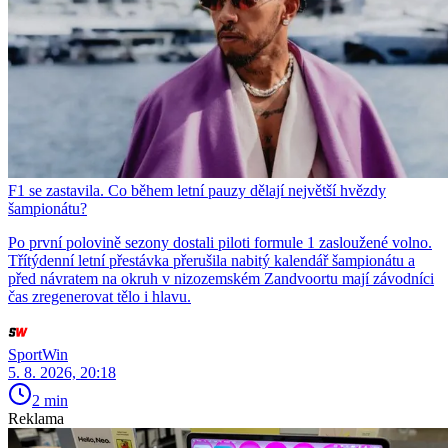
F1 se zastavila. Co během letní pauzy dělají největší hvězdy
šampionátu?
Po první polovině sezony dostali piloti formule 1 zasloužené volno.
Třítýdenní letní přestávka přerušila nabitý kalendář šampionátu a
před návratem na okruh v nizozemském Zandvoortu mají závodníci
čas zregenerovat tělo i hlavu.
SportWin
5. 8. 2026, 20:18
2 min
Reklama