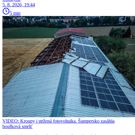
5. 8. 2026, 19:44
5 min
VIDEO: Kroupy i stržená fotovoltaika. Šumpersko zasáhla
bouřková smršť