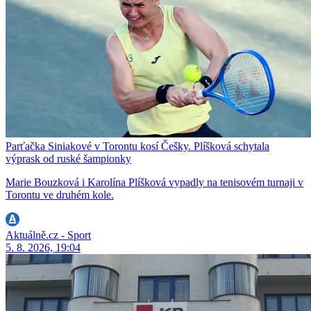
Parťačka Siniakové v Torontu kosí Češky. Plíšková schytala
výprask od ruské šampionky
Marie Bouzková i Karolína Plíšková vypadly na tenisovém turnaji v
Torontu ve druhém kole.
Aktuálně.cz - Sport
5. 8. 2026, 19:04