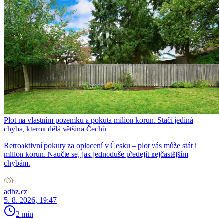
Plot na vlastním pozemku a pokuta milion korun. Stačí jediná
chyba, kterou dělá většina Čechů
Retroaktivní pokuty za oplocení v Česku – plot vás může stát i
milion korun. Naučte se, jak jednoduše předejít nejčastějším
chybám.
adbz.cz
5. 8. 2026, 19:47
2 min