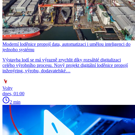
Moderní loděnice propojí data, automatizaci i umělou inteligenci do
jednoho systému
Výstavba lodí se má výrazně zrychlit díky rozsáhlé digitalizaci
celého výrobního procesu. Nový projekt digitální loděnice propojí
inženýring, výrobu, dodavatelské…
Volty
dnes, 01:00
2 min