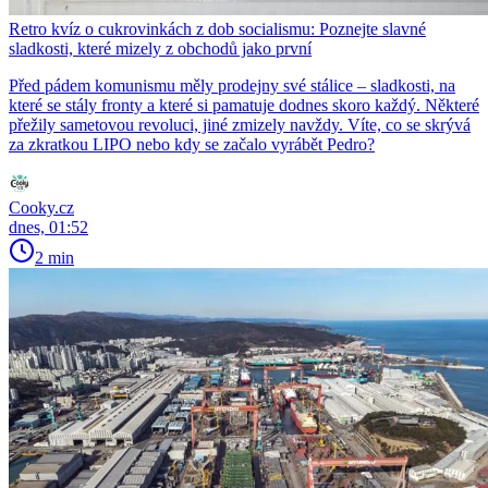
Retro kvíz o cukrovinkách z dob socialismu: Poznejte slavné
sladkosti, které mizely z obchodů jako první
Před pádem komunismu měly prodejny své stálice – sladkosti, na
které se stály fronty a které si pamatuje dodnes skoro každý. Některé
přežily sametovou revoluci, jiné zmizely navždy. Víte, co se skrývá
za zkratkou LIPO nebo kdy se začalo vyrábět Pedro?
Cooky.cz
dnes, 01:52
2 min