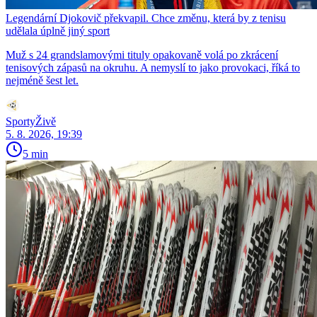
Legendární Djokovič překvapil. Chce změnu, která by z tenisu
udělala úplně jiný sport
Muž s 24 grandslamovými tituly opakovaně volá po zkrácení
tenisových zápasů na okruhu. A nemyslí to jako provokaci, říká to
nejméně šest let.
SportyŽivě
5. 8. 2026, 19:39
5 min