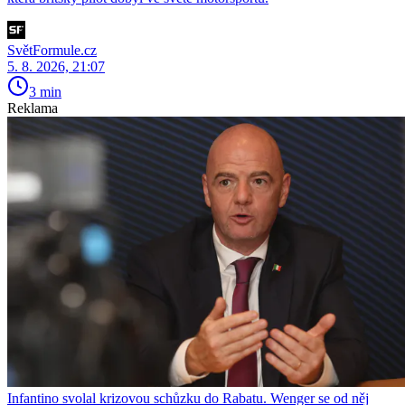
SvětFormule.cz
5. 8. 2026, 21:07
3 min
Reklama
Infantino svolal krizovou schůzku do Rabatu. Wenger se od něj