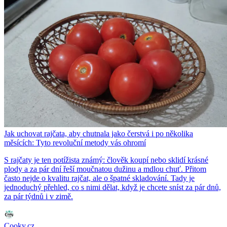
Jak uchovat rajčata, aby chutnala jako čerstvá i po několika
měsících: Tyto revoluční metody vás ohromí
S rajčaty je ten potížista známý: člověk koupí nebo sklidí krásné
plody a za pár dní řeší moučnatou dužinu a mdlou chuť. Přitom
často nejde o kvalitu rajčat, ale o špatné skladování. Tady je
jednoduchý přehled, co s nimi dělat, když je chcete sníst za pár dnů,
za pár týdnů i v zimě.
Cooky.cz