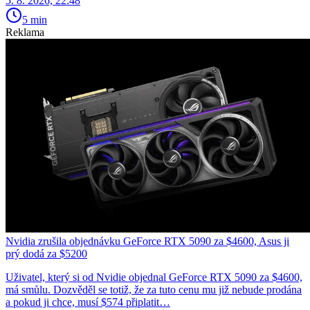
5. 8. 2026, 22:48
5 min
Reklama
Nvidia zrušila objednávku GeForce RTX 5090 za $4600, Asus ji
prý dodá za $5200
Uživatel, který si od Nvidie objednal GeForce RTX 5090 za $4600,
má smůlu. Dozvěděl se totiž, že za tuto cenu mu již nebude prodána
a pokud ji chce, musí $574 připlatit…