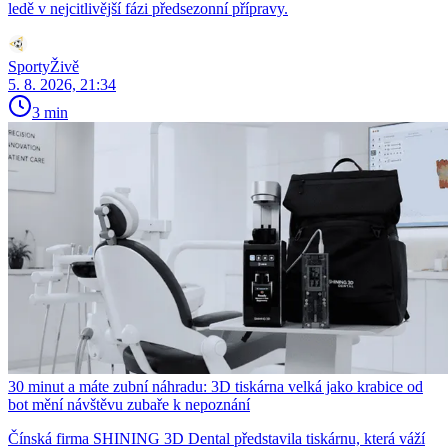
ledě v nejcitlivější fázi předsezonní přípravy.
SportyŽivě
5. 8. 2026, 21:34
3 min
30 minut a máte zubní náhradu: 3D tiskárna velká jako krabice od
bot mění návštěvu zubaře k nepoznání
Čínská firma SHINING 3D Dental představila tiskárnu, která váží