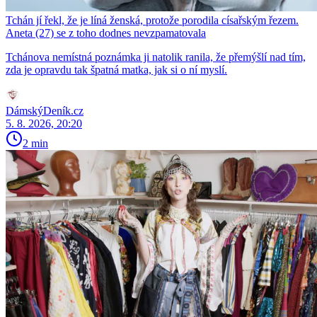
Tchán jí řekl, že je líná ženská, protože porodila císařským řezem.
Aneta (27) se z toho dodnes nevzpamatovala
Tchánova nemístná poznámka ji natolik ranila, že přemýšlí nad tím,
zda je opravdu tak špatná matka, jak si o ní myslí.
DámskýDeník.cz
5. 8. 2026, 20:20
2 min