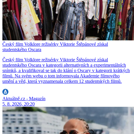
Český film Volklore režisérky Viktorie Štěpánové získal
studentského Oscara
Český film Volklore režisérky Viktorie Štěpánové získal
studentského Oscara v kategorii alternativních a experimentálních
snímků, a kvalifikoval se tak do klání o Oscary v kategorii krátkých
filmů. Na svém webu o tom informovala Akademie filmového
umění a věd, která vyznamenala celkem 12 studentských filmů.
Aktuálně.cz - Magazín
5. 8. 2026, 20:20