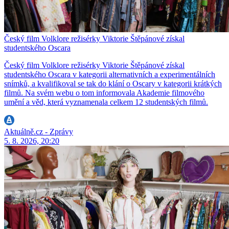
Český film Volklore režisérky Viktorie Štěpánové získal
studentského Oscara
Český film Volklore režisérky Viktorie Štěpánové získal
studentského Oscara v kategorii alternativních a experimentálních
snímků, a kvalifikoval se tak do klání o Oscary v kategorii krátkých
filmů. Na svém webu o tom informovala Akademie filmového
umění a věd, která vyznamenala celkem 12 studentských filmů.
Aktuálně.cz - Zprávy
5. 8. 2026, 20:20