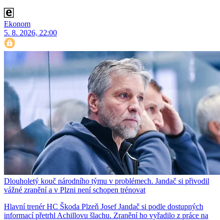
Ekonom
5. 8. 2026, 22:00
Dlouholetý kouč národního týmu v problémech. Jandač si přivodil
vážné zranění a v Plzni není schopen trénovat
Hlavní trenér HC Škoda Plzeň Josef Jandač si podle dostupných
informací přetrhl Achillovu šlachu. Zranění ho vyřadilo z práce na