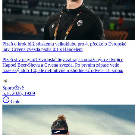
Plzeň o krok blíž srbskému velkoklubu pro 4. předkolo Evropské
ligy. Crvena zvezda padla 0:1 s Hapoelem
Plzeň si v play-off Evropské ligy zahraje s poraženým z dvojice
Hapoel Beer-Sheva a Crvena zvezda. Po prvním zápase vede
izraelský klub 1:0, ale definitivně rozhodne až odveta 11. srpna.
SportyŽivě
5. 8. 2026, 19:09
3 min