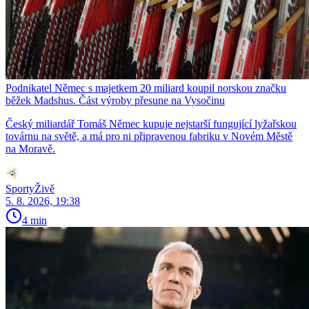
Podnikatel Němec s majetkem 20 miliard koupil norskou značku
běžek Madshus. Část výroby přesune na Vysočinu
Český miliardář Tomáš Němec kupuje nejstarší fungující lyžařskou
továrnu na světě, a má pro ni připravenou fabriku v Novém Městě
na Moravě.
SportyŽivě
5. 8. 2026, 19:38
4 min