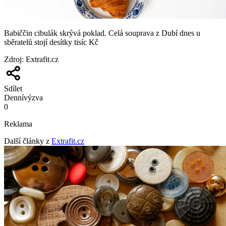
Babiččin cibulák skrývá poklad. Celá souprava z Dubí dnes u
sběratelů stojí desítky tisíc Kč
Zdroj
:
Extrafit.cz
Sdílet
Denní
výzva
0
Reklama
Další články z
Extrafit.cz