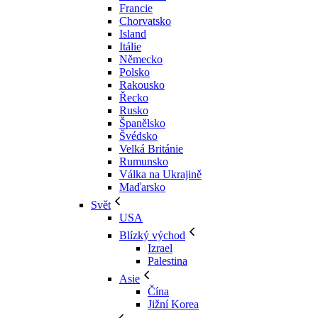
Francie
Chorvatsko
Island
Itálie
Německo
Polsko
Rakousko
Řecko
Rusko
Španělsko
Švédsko
Velká Británie
Rumunsko
Válka na Ukrajině
Maďarsko
Svět
USA
Blízký východ
Izrael
Palestina
Asie
Čína
Jižní Korea