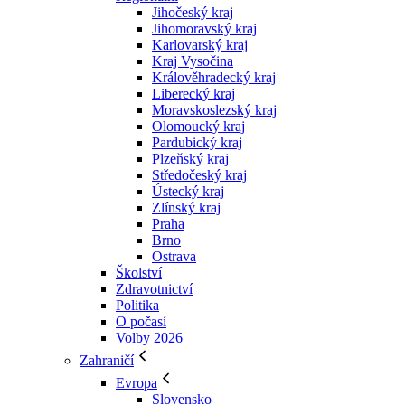
Jihočeský kraj
Jihomoravský kraj
Karlovarský kraj
Kraj Vysočina
Králověhradecký kraj
Liberecký kraj
Moravskoslezský kraj
Olomoucký kraj
Pardubický kraj
Plzeňský kraj
Středočeský kraj
Ústecký kraj
Zlínský kraj
Praha
Brno
Ostrava
Školství
Zdravotnictví
Politika
O počasí
Volby 2026
Zahraničí
Evropa
Slovensko