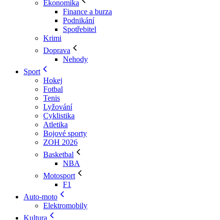
Ekonomika
Finance a burza
Podnikání
Spotřebitel
Krimi
Doprava
Nehody
Sport
Hokej
Fotbal
Tenis
Lyžování
Cyklistika
Atletika
Bojové sporty
ZOH 2026
Basketbal
NBA
Motosport
F1
Auto-moto
Elektromobily
Kultura