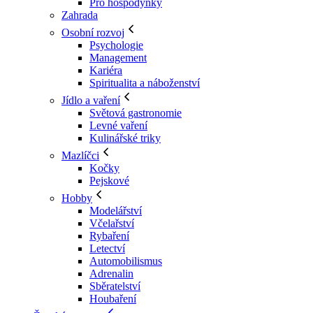
Pro hospodyňky
Zahrada
Osobní rozvoj
Psychologie
Management
Kariéra
Spiritualita a náboženství
Jídlo a vaření
Světová gastronomie
Levné vaření
Kulinářské triky
Mazlíčci
Kočky
Pejskové
Hobby
Modelářství
Včelařství
Rybaření
Letectví
Automobilismus
Adrenalin
Sběratelství
Houbaření