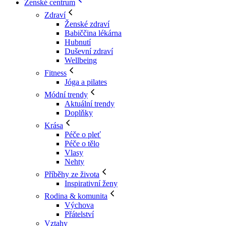
Ženské centrum
Zdraví
Ženské zdraví
Babiččina lékárna
Hubnutí
Duševní zdraví
Wellbeing
Fitness
Jóga a pilates
Módní trendy
Aktuální trendy
Doplňky
Krása
Péče o pleť
Péče o tělo
Vlasy
Nehty
Příběhy ze života
Inspirativní ženy
Rodina & komunita
Výchova
Přátelství
Vztahy