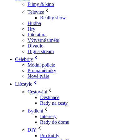
Filmy & kino
Televize
Reality show
Hudba
Hry
Literatura
Výtvarné umění
Divadlo
Digi a stream
Celebrity
Módní policie
Pro pamětníky
Nové tváře
Lifestyle
Cestování
Destinace
Rady na cesty
Bydlení
Interiery
Rady do domu
DIY
Pro kutily