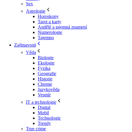
Sex
Astrologie
Horoskopy
Tarot a karty
Andělé a tajemná znamení
Numerologie
Tajemno
Zajímavosti
Věda
Biologie
Ekologie
Fyzika
Geografie
Historie
Chemie
Jazykověda
Vesmír
IT a technologie
Digital
Mobil
Technologie
Trendy
True crime