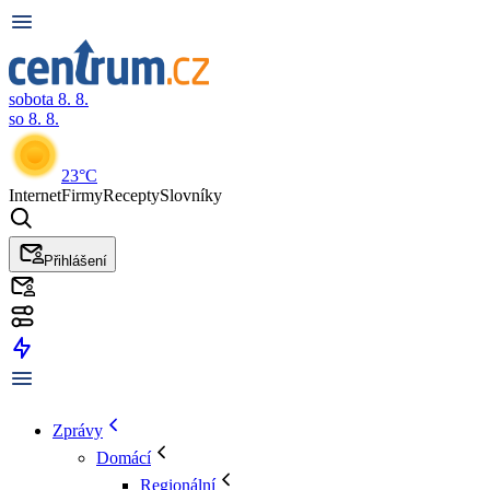
sobota 8. 8.
so 8. 8.
23°C
Internet
Firmy
Recepty
Slovníky
Přihlášení
Zprávy
Domácí
Regionální