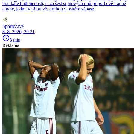
brankáře budoucnosti, si za šest srpnových dnů připsal dvě trapné
chyby, jednu v přípravě, druhou v ostrém zápase.
SportyŽivě
8. 8. 2026, 20:21
3 min
Reklama