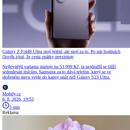
Galaxy Z Fold8 Ultra stojí jmění, ale stojí za to. Po pár hodinách
člověk zjistí, že cesta zpátky neexistuje
Nejlevnější varianta startuje na 53 999 Kč, ta nejdražší se blíží
sedmdesáti tisícům. Samsung za to dává telefon, který se ve
složeném stavu vejde do kapsy snáz než Galaxy S23 Ultra.
Mobify.cz
8. 8. 2026, 19:53
5 min
Reklama