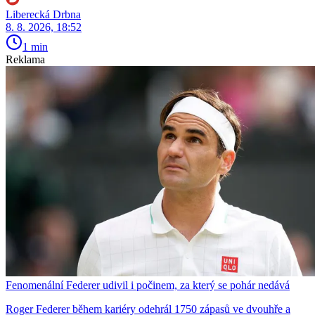
Liberecká Drbna
8. 8. 2026, 18:52
1 min
Reklama
Fenomenální Federer udivil i počinem, za který se pohár nedává
Roger Federer během kariéry odehrál 1750 zápasů ve dvouhře a