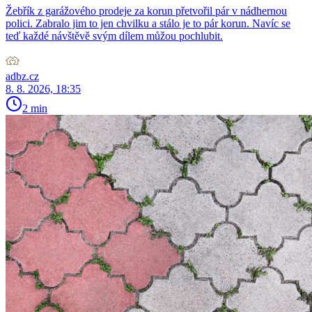
Žebřík z garážového prodeje za korun přetvořil pár v nádhernou
polici. Zabralo jim to jen chvilku a stálo je to pár korun. Navíc se
teď každé návštěvě svým dílem můžou pochlubit.
adbz.cz
8. 8. 2026, 18:35
2 min