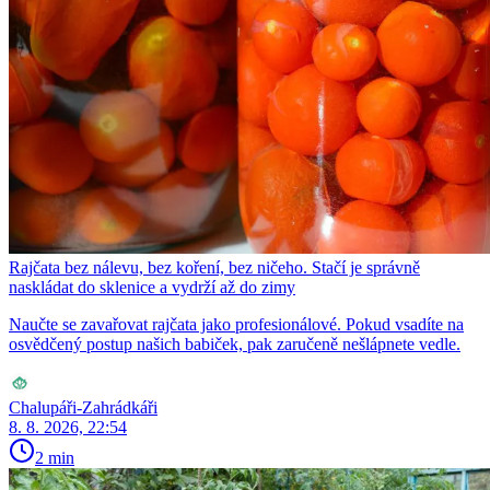
Rajčata bez nálevu, bez koření, bez ničeho. Stačí je správně
naskládat do sklenice a vydrží až do zimy
Naučte se zavařovat rajčata jako profesionálové. Pokud vsadíte na
osvědčený postup našich babiček, pak zaručeně nešlápnete vedle.
Chalupáři-Zahrádkáři
8. 8. 2026, 22:54
2 min