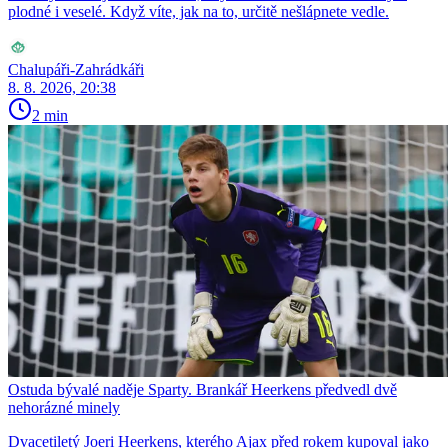
plodné i veselé. Když víte, jak na to, určitě nešlápnete vedle.
Chalupáři-Zahrádkáři
8. 8. 2026, 20:38
2 min
Ostuda bývalé naděje Sparty. Brankář Heerkens předvedl dvě
nehorázné minely
Dvacetiletý Joeri Heerkens, kterého Ajax před rokem kupoval jako