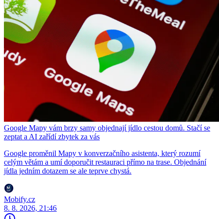
Google Mapy vám brzy samy objednají jídlo cestou domů. Stačí se
zeptat a AI zařídí zbytek za vás
Google proměnil Mapy v konverzačního asistenta, který rozumí
celým větám a umí doporučit restauraci přímo na trase. Objednání
jídla jedním dotazem se ale teprve chystá.
Mobify.cz
8. 8. 2026, 21:46