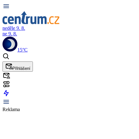
neděle 9. 8.
ne 9. 8.
15°C
Přihlášení
Reklama