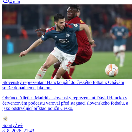
4 min
Slovenský reprezentant Hancko pálí do českého fotbalu: Obávám
se, že dopadneme jako oni
Obránce Atlética Madrid a slovenský reprezentant Dávid Hancko v
červencovém podcastu varoval před stagnací slovenského fotbalu, a
jako odstrašující příklad použil Česko.
SportyŽivě
8. 8. 2026, 21:43