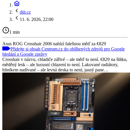
diit.cz
11. 6. 2026, 22:00
1 min
Asus ROG Crosshair 2006 nabízí falešnou měď za €829
Přidejte si obsah Centrum.cz do oblíbených zdrojů pro Google
hledání a Google zprávy
Crosshair v názvu, chladiče zářivé – ale měď to není. €829 na štítku,
měděný lesk – ale luxusní chlazení to není. Lakované radiátory,
hliníkem nadívané – ale levná deska to není, jasný pane…