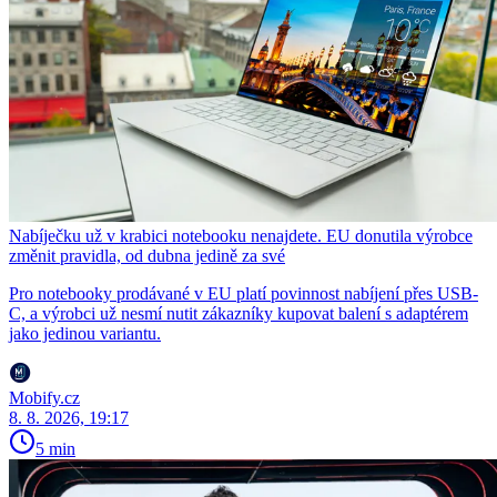
Nabíječku už v krabici notebooku nenajdete. EU donutila výrobce
změnit pravidla, od dubna jedině za své
Pro notebooky prodávané v EU platí povinnost nabíjení přes USB-
C, a výrobci už nesmí nutit zákazníky kupovat balení s adaptérem
jako jedinou variantu.
Mobify.cz
8. 8. 2026, 19:17
5 min