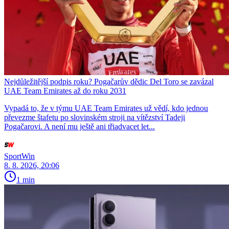
Nejdůležitější podpis roku? Pogačarův dědic Del Toro se zavázal
UAE Team Emirates až do roku 2031
Vypadá to, že v týmu UAE Team Emirates už vědí, kdo jednou
převezme štafetu po slovinském stroji na vítězství Tadeji
Pogačarovi. A není mu ještě ani třiadvacet let...
SportWin
8. 8. 2026, 20:06
1 min