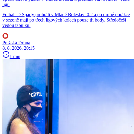
ligu
Fotbalisté Sparty prohráli v Mladé Boleslavi 0:2 a po druhé porážce
v sezoně mají po třech ligových kolech pouze tři body. Středočeši
vedou tabulku.
Pražská Drbna
8. 8. 2026, 20:15
1 min