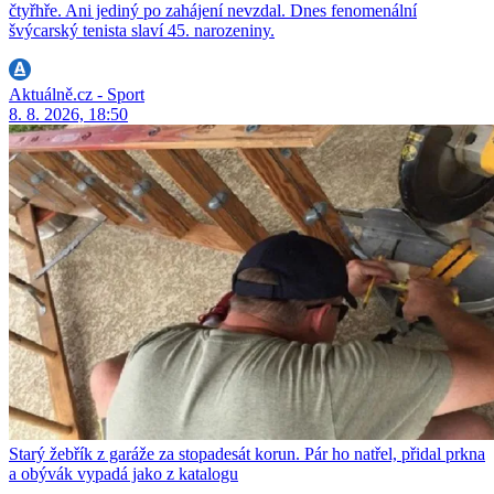
čtyřhře. Ani jediný po zahájení nevzdal. Dnes fenomenální
švýcarský tenista slaví 45. narozeniny.
Aktuálně.cz - Sport
8. 8. 2026, 18:50
Starý žebřík z garáže za stopadesát korun. Pár ho natřel, přidal prkna
a obývák vypadá jako z katalogu