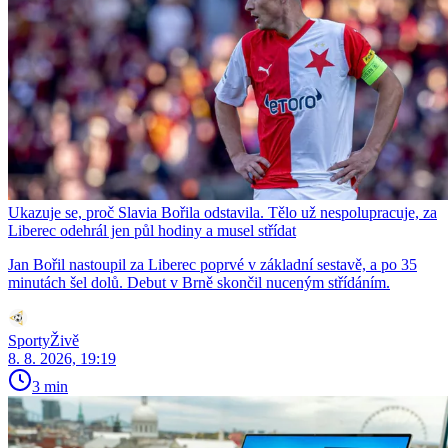
Ukazuje se, proč Slavia Bořila odstavila. Tělo už nespolupracuje, za
Liberec odehrál jen půl hodiny a musel střídat
Jan Bořil nastoupil za Liberec poprvé v základní sestavě, a po 35
minutách šel dolů. Debut v Brně skončil nuceným střídáním.
SportyŽivě
8. 8. 2026, 19:19
3 min