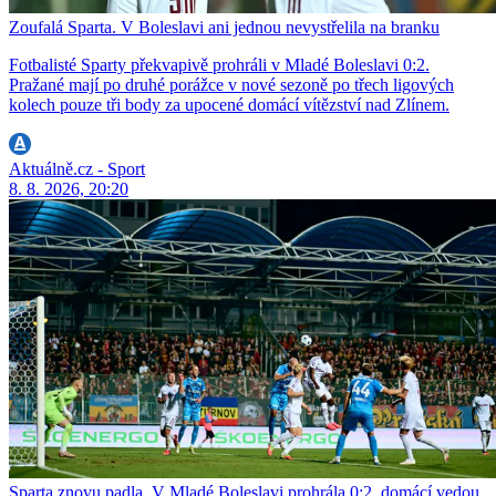
Zoufalá Sparta. V Boleslavi ani jednou nevystřelila na branku
Fotbalisté Sparty překvapivě prohráli v Mladé Boleslavi 0:2.
Pražané mají po druhé porážce v nové sezoně po třech ligových
kolech pouze tři body za upocené domácí vítězství nad Zlínem.
Aktuálně.cz - Sport
8. 8. 2026, 20:20
Sparta znovu padla. V Mladé Boleslavi prohrála 0:2, domácí vedou