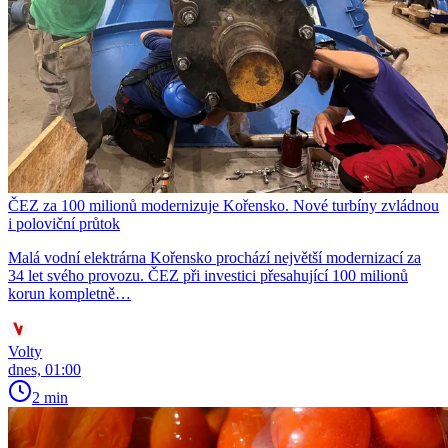
ČEZ za 100 milionů modernizuje Kořensko. Nové turbíny zvládnou
i poloviční průtok
Malá vodní elektrárna Kořensko prochází největší modernizací za
34 let svého provozu. ČEZ při investici přesahující 100 milionů
korun kompletně…
Volty
dnes, 01:00
2 min