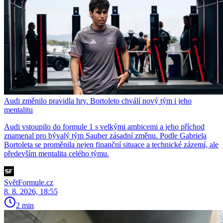
Audi změnilo pravidla hry. Bortoleto chválí nový tým i jeho
mentalitu
Audi vstoupilo do formule 1 s velkými ambicemi a jeho příchod
znamenal pro bývalý tým Sauber zásadní změnu. Podle Gabriela
Bortoleta se proměnila nejen finanční situace a technické zázemí, ale
především mentalita celého týmu.
SvětFormule.cz
8. 8. 2026, 18:55
2 min