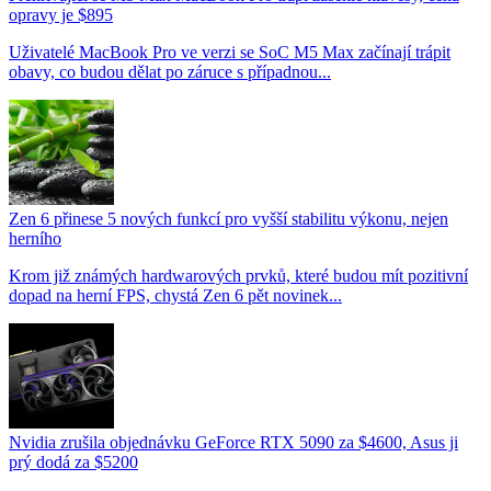
opravy je $895
Uživatelé MacBook Pro ve verzi se SoC M5 Max začínají trápit
obavy, co budou dělat po záruce s případnou...
Zen 6 přinese 5 nových funkcí pro vyšší stabilitu výkonu, nejen
herního
Krom již známých hardwarových prvků, které budou mít pozitivní
dopad na herní FPS, chystá Zen 6 pět novinek...
Nvidia zrušila objednávku GeForce RTX 5090 za $4600, Asus ji
prý dodá za $5200