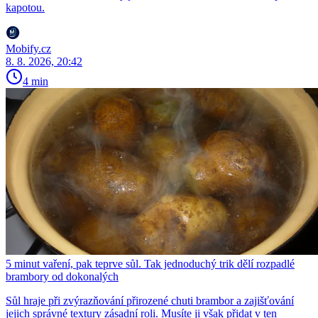
kapotou.
Mobify.cz
8. 8. 2026, 20:42
4 min
5 minut vaření, pak teprve sůl. Tak jednoduchý trik dělí rozpadlé
brambory od dokonalých
Sůl hraje při zvýrazňování přirozené chuti brambor a zajišťování
jejich správné textury zásadní roli. Musíte ji však přidat v ten