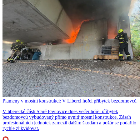
Plameny v mostní konstrukci: V Liberci hořel příbytek bezdomovců
V liberecké části Staré Pavlovice dnes večer hořel příbytek
bezdomovců vybudovaný přímo uvnitř mostní konstrukce. Zásah
profesionálních jednotek zamezil dalším škodám a požár se podařilo
rychle zlikvidovat.