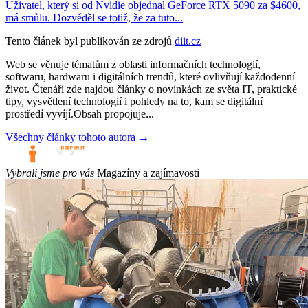
Uživatel, který si od Nvidie objednal GeForce RTX 5090 za $4600,
má smůlu. Dozvěděl se totiž, že za tuto...
Tento článek byl publikován ze zdrojů
diit.cz
Web se věnuje tématům z oblasti informačních technologií,
softwaru, hardwaru i digitálních trendů, které ovlivňují každodenní
život. Čtenáři zde najdou články o novinkách ze světa IT, praktické
tipy, vysvětlení technologií i pohledy na to, kam se digitální
prostředí vyvíjí.Obsah propojuje...
Všechny články tohoto autora →
Vybrali jsme pro vás
Magazíny a zajímavosti