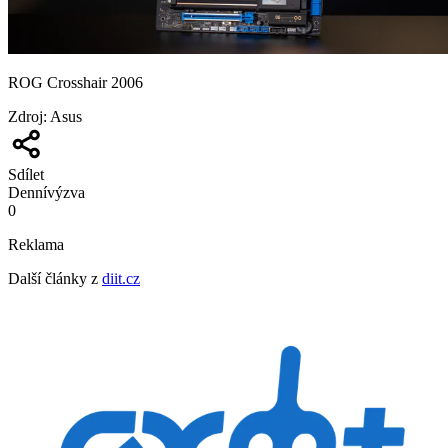
ROG Crosshair 2006
Zdroj
:
Asus
Sdílet
Denní
výzva
0
Reklama
Další články z
diit.cz