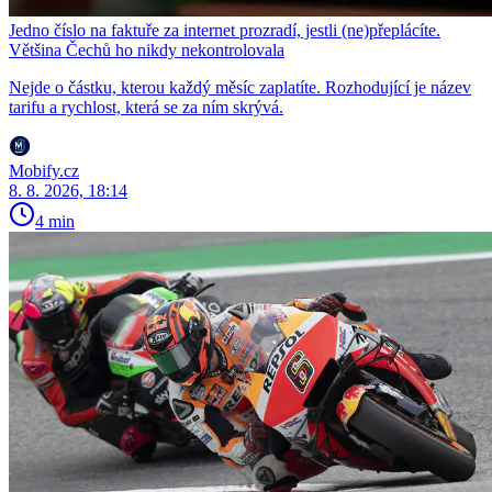
Jedno číslo na faktuře za internet prozradí, jestli (ne)přeplácíte.
Většina Čechů ho nikdy nekontrolovala
Nejde o částku, kterou každý měsíc zaplatíte. Rozhodující je název
tarifu a rychlost, která se za ním skrývá.
Mobify.cz
8. 8. 2026, 18:14
4 min