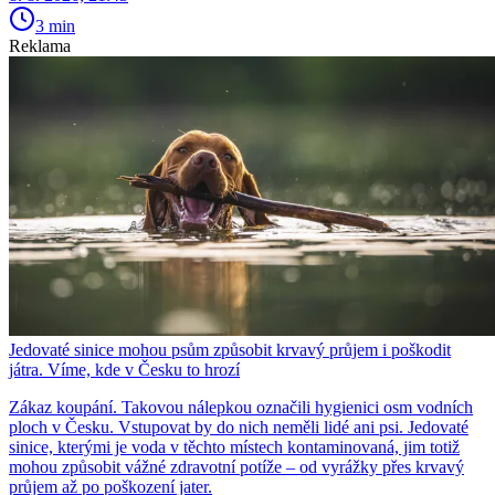
3 min
Reklama
Jedovaté sinice mohou psům způsobit krvavý průjem i poškodit
játra. Víme, kde v Česku to hrozí
Zákaz koupání. Takovou nálepkou označili hygienici osm vodních
ploch v Česku. Vstupovat by do nich neměli lidé ani psi. Jedovaté
sinice, kterými je voda v těchto místech kontaminovaná, jim totiž
mohou způsobit vážné zdravotní potíže – od vyrážky přes krvavý
průjem až po poškození jater.