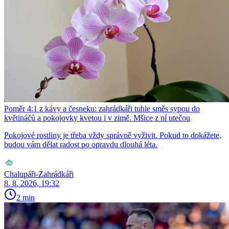
Poměr 4:1 z kávy a česneku: zahrádkáři tuhle směs sypou do
květináčů a pokojovky kvetou i v zimě. Mšice z ní utečou
Pokojové rostliny je třeba vždy správně vyživit. Pokud to dokážete,
budou vám dělat radost po opravdu dlouhá léta.
Chalupáři-Zahrádkáři
8. 8. 2026, 19:32
2 min