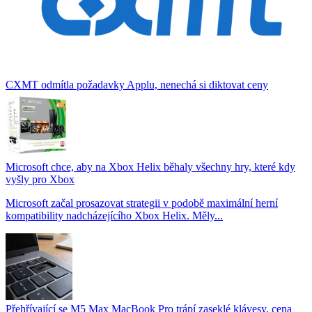
CXMT odmítla požadavky Applu, nenechá si diktovat ceny
Microsoft chce, aby na Xbox Helix běhaly všechny hry, které kdy
vyšly pro Xbox
Microsoft začal prosazovat strategii v podobě maximální herní
kompatibility nadcházejícího Xbox Helix. Měly...
Přehřívající se M5 Max MacBook Pro trápí zaseklé klávesy, cena