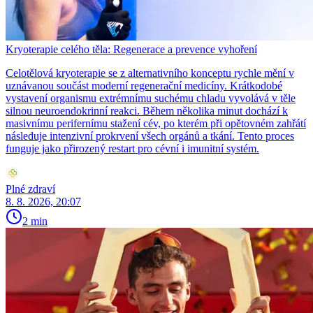
Kryoterapie celého těla: Regenerace a prevence vyhoření
Celotělová kryoterapie se z alternativního konceptu rychle mění v
uznávanou součást moderní regenerační medicíny. Krátkodobé
vystavení organismu extrémnímu suchému chladu vyvolává v těle
silnou neuroendokrinní reakci. Během několika minut dochází k
masivnímu perifernímu stažení cév, po kterém při opětovném zahřátí
následuje intenzivní prokrvení všech orgánů a tkání. Tento proces
funguje jako přirozený restart pro cévní i imunitní systém.
Plné zdraví
8. 8. 2026, 20:07
2 min