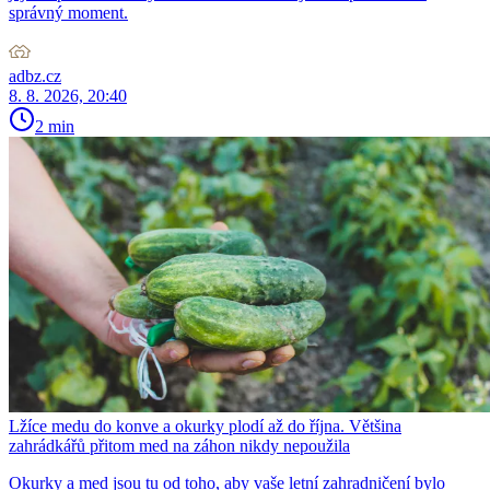
správný moment.
adbz.cz
8. 8. 2026, 20:40
2 min
Lžíce medu do konve a okurky plodí až do října. Většina
zahrádkářů přitom med na záhon nikdy nepoužila
Okurky a med jsou tu od toho, aby vaše letní zahradničení bylo