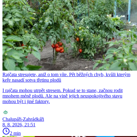
Rajčata stresujete, aniž o tom víte. Pět běžných chyb, kvůli kterým
keře nasadí sotva třetinu plodů
I rajčata mohou utrpět stresem. Pokud se to stane, začnou rodit
mnohem méně plodů. Ale na vině jejich neuspokojivého stavu
mohou být i jiné faktory.
Chalupáři-Zahrádkáři
8. 8. 2026, 21:51
2 min