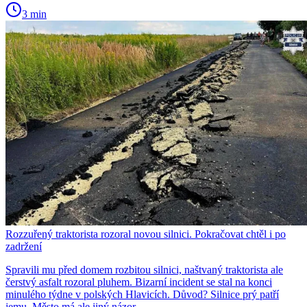
3 min
Rozzuřený traktorista rozoral novou silnici. Pokračovat chtěl i po
zadržení
Spravili mu před domem rozbitou silnici, naštvaný traktorista ale
čerstvý asfalt rozoral pluhem. Bizarní incident se stal na konci
minulého týdne v polských Hlavicích. Důvod? Silnice prý patří
jemu. Město má ale jiný názor.