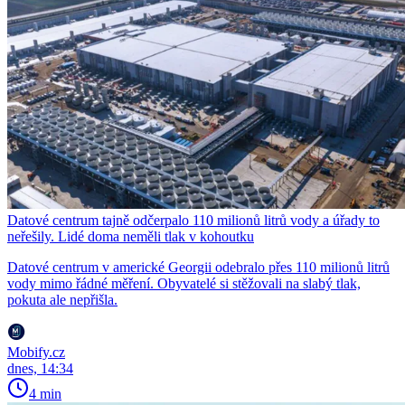
Datové centrum tajně odčerpalo 110 milionů litrů vody a úřady to
neřešily. Lidé doma neměli tlak v kohoutku
Datové centrum v americké Georgii odebralo přes 110 milionů litrů
vody mimo řádné měření. Obyvatelé si stěžovali na slabý tlak,
pokuta ale nepřišla.
Mobify.cz
dnes, 14:34
4 min