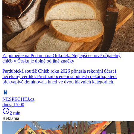
Zapomeňte na Penam i na Odkolek. Nejlepší cenově přijatelný
chléb v Česku je úplně od jiné značky
Pardubická soutěž Chléb roku 2026 přinesla rekordní účast i
nečekaný verdikt. Prestižní ocenění si odnesla pekárna, která
překvapivě dominovala hned ve dvou hlavních kategoriích.
NESPECHEJ.cz
dnes, 15:00
2 min
Reklama