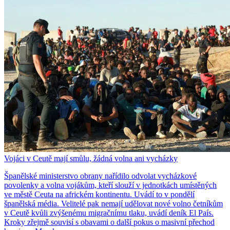
Vojáci v Ceutě mají smůlu, žádná volna ani vycházky
Španělské ministerstvo obrany nařídilo odvolat vycházkové
povolenky a volna vojákům, kteří slouží v jednotkách umístěných
ve městě Ceuta na africkém kontinentu. Uvádí to v pondělí
španělská média. Velitelé pak nemají udělovat nové volno četníkům
v Ceutě kvůli zvýšenému migračnímu tlaku, uvádí deník El País.
Kroky zřejmě souvisí s obavami o další pokus o masivní přechod