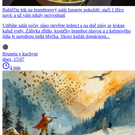
Babiččin trik na bramborový salát funguje pokaždé: stačí 1 lžíce
navíc a už vám nikdy nezvodnatí
Uděláte salát večer, ráno otevřete lednici a na dně mísy se leskne
kaluž vody. Zálivka zřídla, kostičky brambor plavou a z krémového
jídla je najednou mdlá břečka. Skoro každá domácnost...
Bruneta v kuchyni
dnes, 15:07
4 min