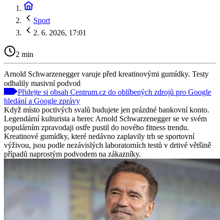
Sport
2. 6. 2026, 17:01
2 min
Arnold Schwarzenegger varuje před kreatinovými gumídky. Testy
odhalily masivní podvod
Přidejte si obsah Centrum.cz do oblíbených zdrojů pro Google
hledání a Google zprávy
Když místo poctivých svalů budujete jen prázdné bankovní konto.
Legendární kulturista a herec Arnold Schwarzenegger se ve svém
populárním zpravodaji ostře pustil do nového fitness trendu.
Kreatinové gumídky, které nedávno zaplavily trh se sportovní
výživou, jsou podle nezávislých laboratorních testů v drtivé většině
případů naprostým podvodem na zákazníky.