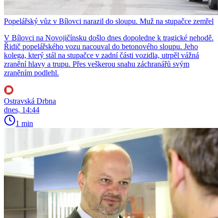
Popelářský vůz v Bílovci narazil do sloupu. Muž na stupačce zemřel
V Bílovci na Novojičínsku došlo dnes dopoledne k tragické nehodě.
Řidič popelářského vozu nacouval do betonového sloupu. Jeho
kolega, který stál na stupačce v zadní části vozidla, utrpěl vážná
zranění hlavy a trupu. Přes veškerou snahu záchranářů svým
zraněním podlehl.
Ostravská Drbna
dnes, 14:44
1 min