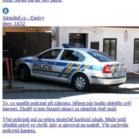
Aktuálně.cz - Zprávy
dnes, 14:52
To, co spatřili policisté při zákroku, během pár hodin obletělo celý
internet. Zloděj si tuto bizarní situaci za rámeček jistě nedá
Tým policistů má za sebou skutečně kuriózní zásah. Muže totiž
přistihli právě ve chvíli, kdy si ulevoval na toaletě. Vše zachytila
policejní kamera.