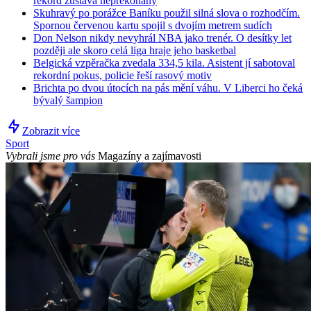
rekord zůstává nepřekonaný
Skuhravý po porážce Baníku použil silná slova o rozhodčím.
Spornou červenou kartu spojil s dvojím metrem sudích
Don Nelson nikdy nevyhrál NBA jako trenér. O desítky let
později ale skoro celá liga hraje jeho basketbal
Belgická vzpěračka zvedala 334,5 kila. Asistent jí sabotoval
rekordní pokus, policie řeší rasový motiv
Brichta po dvou útocích na pás mění váhu. V Liberci ho čeká
bývalý šampion
Zobrazit více
Sport
Vybrali jsme pro vás
Magazíny a zajímavosti