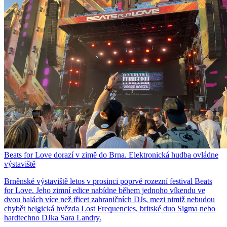
Beats for Love dorazí v zimě do Brna. Elektronická hudba ovládne
výstaviště
Brněnské výstaviště letos v prosinci poprvé rozezní festival Beats
for Love. Jeho zimní edice nabídne během jednoho víkendu ve
dvou halách více než třicet zahraničních DJs, mezi nimiž nebudou
chybět belgická hvězda Lost Frequencies, britské duo Sigma nebo
hardtechno DJka Sara Landry.