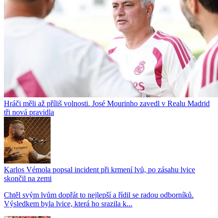
Hráči měli až příliš volnosti. José Mourinho zavedl v Realu Madrid
tři nová pravidla
Karlos Vémola popsal incident při krmení lvů, po zásahu lvice
skončil na zemi
Chtěl svým lvům dopřát to nejlepší a řídil se radou odborníků.
Výsledkem byla lvice, která ho srazila k...