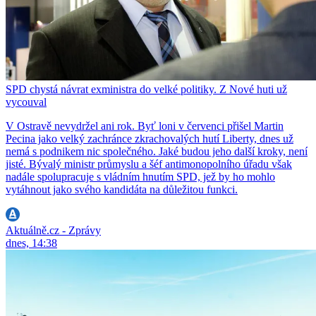
SPD chystá návrat exministra do velké politiky. Z Nové huti už
vycouval
V Ostravě nevydržel ani rok. Byť loni v červenci přišel Martin
Pecina jako velký zachránce zkrachovalých hutí Liberty, dnes už
nemá s podnikem nic společného. Jaké budou jeho další kroky, není
jisté. Bývalý ministr průmyslu a šéf antimonopolního úřadu však
nadále spolupracuje s vládním hnutím SPD, jež by ho mohlo
vytáhnout jako svého kandidáta na důležitou funkci.
Aktuálně.cz - Zprávy
dnes, 14:38