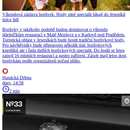
Víkendová záplava borůvek. Hody plné specialit lákají do Jeseníků
tisíce lidí
Borůvky v jakékoliv podobě budou dominovat o víkendu
jídelníčkům restaurací v Malé Morávce a v Karlově pod Pradědem.
Turistická oblast v Jeseníkách bude hostit tradiční borůvkové hody.
Pro návštěvníky bude připraveno několik tisíc borůvkových
knedlíků ale i řada dalších borůvkových specialit. Do hodů se letos
zapojí 16 místních restaurací a gastro zařízení. Zásob mají letos dost,
borůvkám podle organizátorů počasí přálo.
Hanácká Drbna
dnes, 14:58
2 min