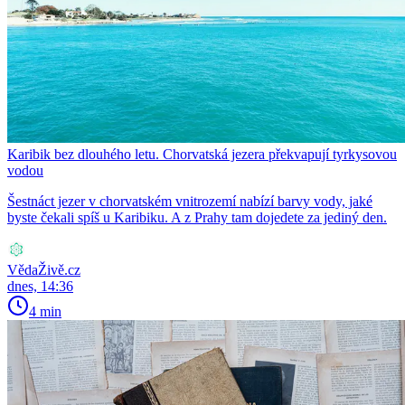
Karibik bez dlouhého letu. Chorvatská jezera překvapují tyrkysovou
vodou
Šestnáct jezer v chorvatském vnitrozemí nabízí barvy vody, jaké
byste čekali spíš u Karibiku. A z Prahy tam dojedete za jediný den.
VědaŽivě.cz
dnes, 14:36
4 min