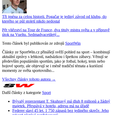
Tři jména za celou historii. Pogačar je jediný závod od klubu, do
kterého se půl století nikdo nedostal
Pět vítězství na Tour de France, dva tituly mistra světa a v přípravě
útok na Vueltu. Sedmadvacetiletý...
Tento článek byl publikován ze zdrojů
SportWin
Články ze SportWin.cz přinášejí svěží pohled na sport – kombinují
aktuální zprávy s lehkostí, nadsázkou i špetkou zábavy. Věnují se
především populárním sportům, jako je fotbal, hokej, tenis nebo
bojové sporty, ale objevují se i méně tradiční témata a kuriózní
momenty ze světa sportovního...
Všechny články tohoto autora →
Další články z kategorie
Sport
Bývalý reprezentant T. Skuhravý má dluh 8 milionů a žádný
majetek. Přespává v hotelu, adresu má na úřadě
Federer slaví 45 let. 1 750 zápasů bez jediného skreče. Jeho