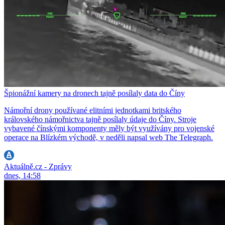
Špionážní kamery na dronech tajně posílaly data do Číny
Námořní drony používané elitními jednotkami britského
královského námořnictva tajně posílaly údaje do Číny. Stroje
vybavené čínskými komponenty měly být využívány pro vojenské
operace na Blízkém východě, v neděli napsal web The Telegraph.
Aktuálně.cz - Zprávy
dnes, 14:58