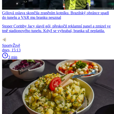
Gólová oslava skončila zraněním kotníku. Brazilský obránce spadl
do tunelu a VAR mu branku neuznal
Stoper Coritiby Jacy slavil gól, přeskočil reklamní panel a zmizel ve
tmě stadionového tunelu. Když se vyhrabal, branka už neplatila.
SportyŽivě
dnes, 15:13
3 min