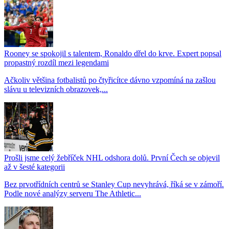
Rooney se spokojil s talentem, Ronaldo dřel do krve. Expert popsal
propastný rozdíl mezi legendami
Ačkoliv většina fotbalistů po čtyřicítce dávno vzpomíná na zašlou
slávu u televizních obrazovek,...
Prošli jsme celý žebříček NHL odshora dolů. První Čech se objevil
až v šesté kategorii
Bez prvotřídních centrů se Stanley Cup nevyhrává, říká se v zámoří.
Podle nové analýzy serveru The Athletic...