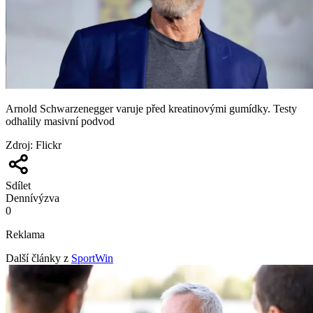
Arnold Schwarzenegger varuje před kreatinovými gumídky. Testy
odhalily masivní podvod
Zdroj
:
Flickr
Sdílet
Denní
výzva
0
Reklama
Další články z
SportWin