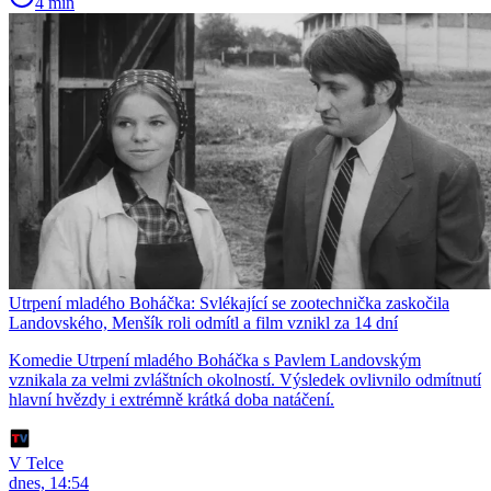
4 min
Utrpení mladého Boháčka: Svlékající se zootechnička zaskočila
Landovského, Menšík roli odmítl a film vznikl za 14 dní
Komedie Utrpení mladého Boháčka s Pavlem Landovským
vznikala za velmi zvláštních okolností. Výsledek ovlivnilo odmítnutí
hlavní hvězdy i extrémně krátká doba natáčení.
V Telce
dnes, 14:54