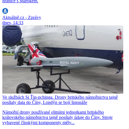
hranice s Marokem.
Aktuálně.cz - Zprávy
dnes, 14:33
Ve službách Si Ťin-pchinga. Drony britského námořnictva tajně
posílaly data do Číny, Londýn se bojí špionáže
Námořní drony používané elitními jednotkami britského
královského námořnictva tajně posílaly údaje do Číny. Stroje
vybavené čínskými komponenty měly...