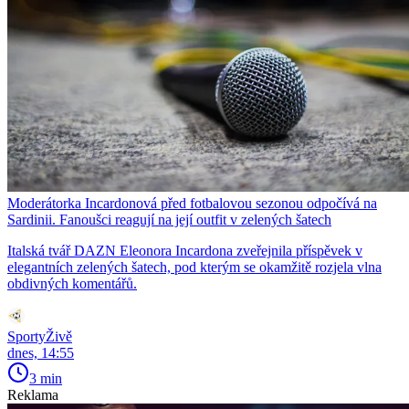
Moderátorka Incardonová před fotbalovou sezonou odpočívá na
Sardinii. Fanoušci reagují na její outfit v zelených šatech
Italská tvář DAZN Eleonora Incardona zveřejnila příspěvek v
elegantních zelených šatech, pod kterým se okamžitě rozjela vlna
obdivných komentářů.
SportyŽivě
dnes, 14:55
3 min
Reklama