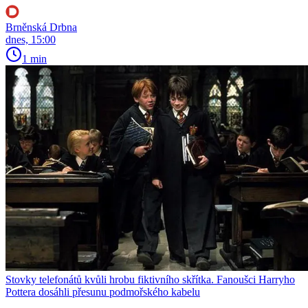
Brněnská Drbna
dnes, 15:00
1 min
Stovky telefonátů kvůli hrobu fiktivního skřítka. Fanoušci Harryho
Pottera dosáhli přesunu podmořského kabelu