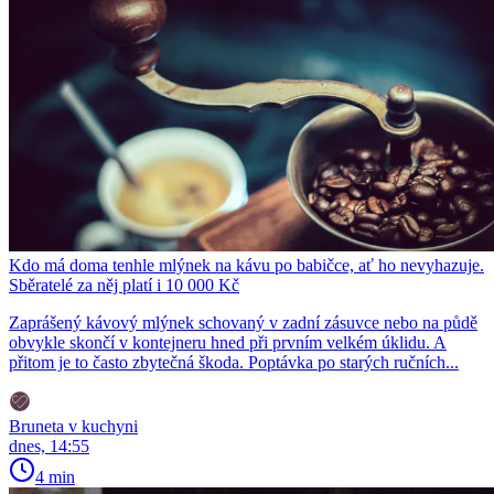
Kdo má doma tenhle mlýnek na kávu po babičce, ať ho nevyhazuje.
Sběratelé za něj platí i 10 000 Kč
Zaprášený kávový mlýnek schovaný v zadní zásuvce nebo na půdě
obvykle skončí v kontejneru hned při prvním velkém úklidu. A
přitom je to často zbytečná škoda. Poptávka po starých ručních...
Bruneta v kuchyni
dnes, 14:55
4 min