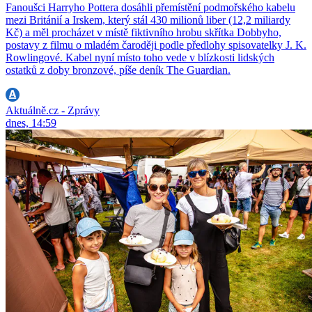
Fanoušci Harryho Pottera dosáhli přemístění podmořského kabelu
mezi Británií a Irskem, který stál 430 milionů liber (12,2 miliardy
Kč) a měl procházet v místě fiktivního hrobu skřítka Dobbyho,
postavy z filmu o mladém čaroději podle předlohy spisovatelky J. K.
Rowlingové. Kabel nyní místo toho vede v blízkosti lidských
ostatků z doby bronzové, píše deník The Guardian.
Aktuálně.cz - Zprávy
dnes, 14:59