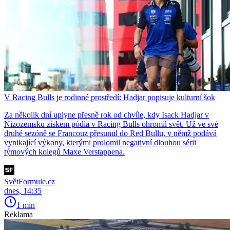
V Racing Bulls je rodinné prostředí: Hadjar popisuje kulturní šok
Za několik dní uplyne přesně rok od chvíle, kdy Isack Hadjar v
Nizozemsku ziskem pódia v Racing Bulls ohromil svět. Už ve své
druhé sezóně se Francouz přesunul do Red Bullu, v němž podává
vynikající výkony, kterými prolomil negativní dlouhou sérii
týmových kolegů Maxe Verstappena.
SvětFormule.cz
dnes, 14:35
1 min
Reklama