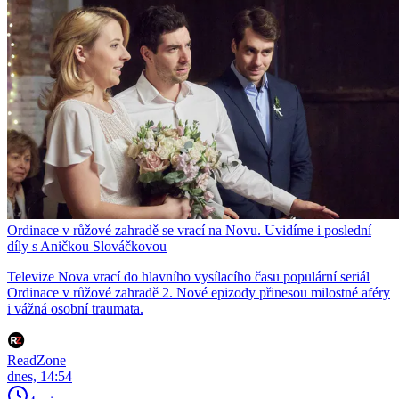
Ordinace v růžové zahradě se vrací na Novu. Uvidíme i poslední
díly s Aničkou Slováčkovou
Televize Nova vrací do hlavního vysílacího času populární seriál
Ordinace v růžové zahradě 2. Nové epizody přinesou milostné aféry
i vážná osobní traumata.
ReadZone
dnes, 14:54