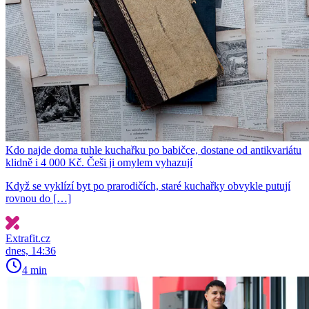
Kdo najde doma tuhle kuchařku po babičce, dostane od antikvariátu
klidně i 4 000 Kč. Češi ji omylem vyhazují
Když se vyklízí byt po prarodičích, staré kuchařky obvykle putují
rovnou do […]
Extrafit.cz
dnes, 14:36
4 min