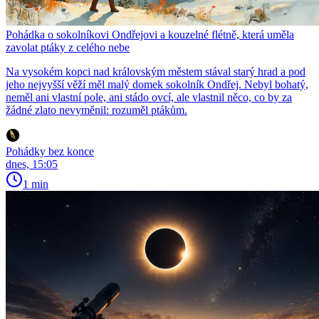
Pohádka o sokolníkovi Ondřejovi a kouzelné flétně, která uměla
zavolat ptáky z celého nebe
Na vysokém kopci nad královským městem stával starý hrad a pod
jeho nejvyšší věží měl malý domek sokolník Ondřej. Nebyl bohatý,
neměl ani vlastní pole, ani stádo ovcí, ale vlastnil něco, co by za
žádné zlato nevyměnil: rozuměl ptákům.
Pohádky bez konce
dnes, 15:05
1 min