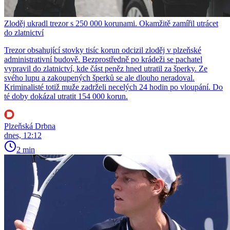
Zloděj ukradl trezor s 250 000 korunami. Okamžitě zamířil utrácet
do zlatnictví
Trezor obsahující stovky tisíc korun odcizil zloděj v plzeňské
administrativní budově. Bezprostředně po krádeži se pachatel
vypravil do zlatnictví, kde část peněz hned utratil za šperky. Ze
svého lupu a zakoupených šperků se ale dlouho neradoval.
Kriminalisté totiž muže zadrželi necelých 24 hodin po vloupání. Do
té doby dokázal utratit 154 000 korun.
Plzeňská Drbna
dnes, 12:12
2 min