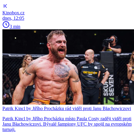
Kinobox.cz
dnes, 12:05
3 min
Patrik Kincl by Jiřího Procházku rád viděl proti Janu Błachowiczovi
Patrik Kincl by Jiřího Procházku místo Paula Costy raději viděl proti
Janu Błachowiczovi. Bývalé šampiony UFC by spojil na evropském
turnaji.