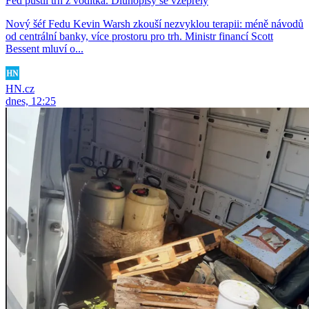
Fed pustil trh z vodítka. Dluhopisy se vzepřely
Nový šéf Fedu Kevin Warsh zkouší nezvyklou terapii: méně návodů
od centrální banky, více prostoru pro trh. Ministr financí Scott
Bessent mluví o...
HN.cz
dnes, 12:25