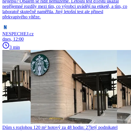
nejlepší? Obalem se řídit nemůžeme. Letošní test dTestu ukázal
nepříjemné rozdíly mezi tím, co výrobci uvádějí na etiketě, a tím, co
laboratoř skutečně naměřila. Jiný letošní test ale přinesl
překvapivého vítěze.
NESPECHEJ.cz
dnes, 12:00
3 min
Dům s rozlohou 120 m² hotový za 48 hodin: 27letý podnikatel