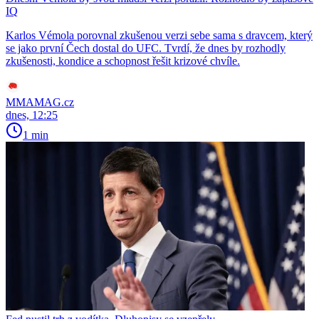
IQ
Karlos Vémola porovnal zkušenou verzi sebe sama s dravcem, který
se jako první Čech dostal do UFC. Tvrdí, že dnes by rozhodly
zkušenosti, kondice a schopnost řešit krizové chvíle.
MMAMAG.cz
dnes, 12:25
1 min