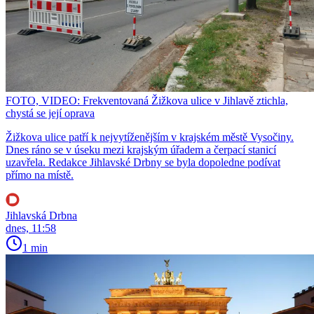
FOTO, VIDEO: Frekventovaná Žižkova ulice v Jihlavě ztichla,
chystá se její oprava
Žižkova ulice patří k nejvytíženějším v krajském městě Vysočiny.
Dnes ráno se v úseku mezi krajským úřadem a čerpací stanicí
uzavřela. Redakce Jihlavské Drbny se byla dopoledne podívat
přímo na místě.
Jihlavská Drbna
dnes, 11:58
1 min