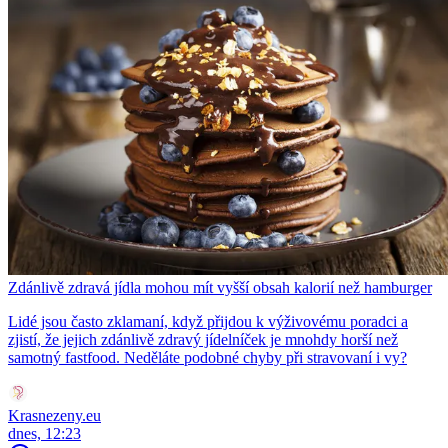
Zdánlivě zdravá jídla mohou mít vyšší obsah kalorií než hamburger
Lidé jsou často zklamaní, když přijdou k výživovému poradci a
zjistí, že jejich zdánlivě zdravý jídelníček je mnohdy horší než
samotný fastfood. Neděláte podobné chyby při stravovaní i vy?
Krasnezeny.eu
dnes, 12:23