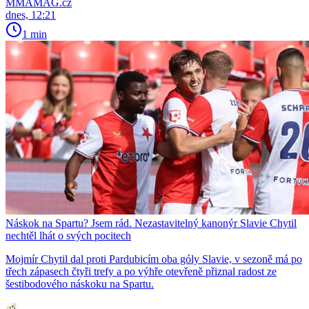
MMAMAG.cz
dnes, 12:21
1 min
Náskok na Spartu? Jsem rád. Nezastavitelný kanonýr Slavie Chytil
nechtěl lhát o svých pocitech
Mojmír Chytil dal proti Pardubicím oba góly Slavie, v sezoně má po
třech zápasech čtyři trefy a po výhře otevřeně přiznal radost ze
šestibodového náskoku na Spartu.