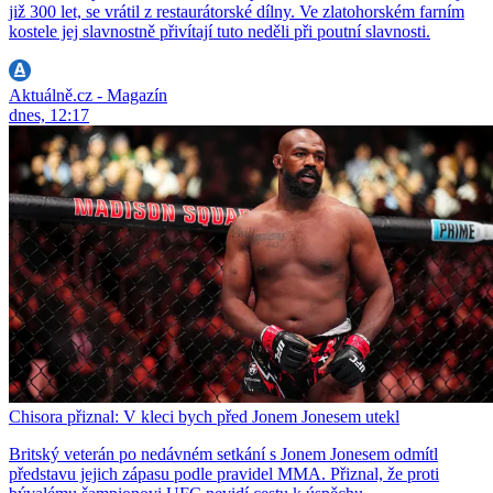
již 300 let, se vrátil z restaurátorské dílny. Ve zlatohorském farním
kostele jej slavnostně přivítají tuto neděli při poutní slavnosti.
Aktuálně.cz - Magazín
dnes, 12:17
Chisora přiznal: V kleci bych před Jonem Jonesem utekl
Britský veterán po nedávném setkání s Jonem Jonesem odmítl
představu jejich zápasu podle pravidel MMA. Přiznal, že proti