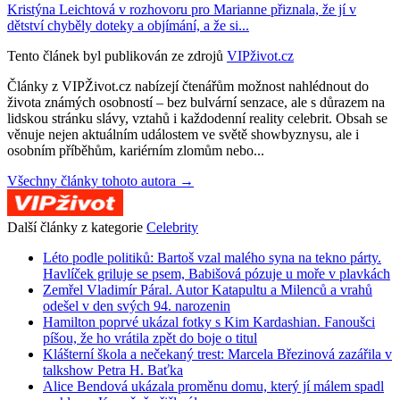
Kristýna Leichtová v rozhovoru pro Marianne přiznala, že jí v
dětství chyběly doteky a objímání, a že si...
Tento článek byl publikován ze zdrojů
VIPživot.cz
Články z VIPŽivot.cz nabízejí čtenářům možnost nahlédnout do
života známých osobností – bez bulvární senzace, ale s důrazem na
lidskou stránku slávy, vztahů i každodenní reality celebrit. Obsah se
věnuje nejen aktuálním událostem ve světě showbyznysu, ale i
osobním příběhům, kariérním zlomům nebo...
Všechny články tohoto autora →
Další články z kategorie
Celebrity
Léto podle politiků: Bartoš vzal malého syna na tekno párty.
Havlíček griluje se psem, Babišová pózuje u moře v plavkách
Zemřel Vladimír Páral. Autor Katapultu a Milenců a vrahů
odešel v den svých 94. narozenin
Hamilton poprvé ukázal fotky s Kim Kardashian. Fanoušci
píšou, že ho vrátila zpět do boje o titul
Klášterní škola a nečekaný trest: Marcela Březinová zazářila v
talkshow Petra H. Baťka
Alice Bendová ukázala proměnu domu, který jí málem spadl