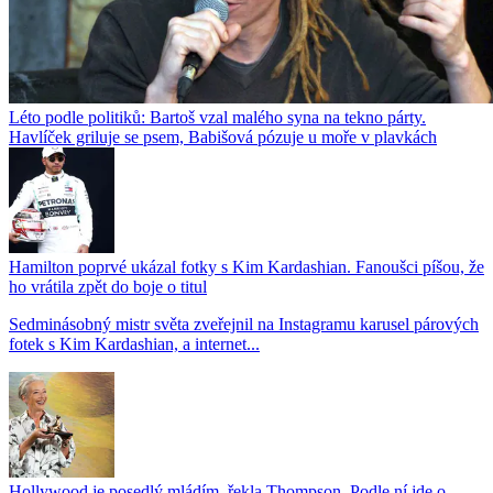
Léto podle politiků: Bartoš vzal malého syna na tekno párty.
Havlíček griluje se psem, Babišová pózuje u moře v plavkách
Hamilton poprvé ukázal fotky s Kim Kardashian. Fanoušci píšou, že
ho vrátila zpět do boje o titul
Sedminásobný mistr světa zveřejnil na Instagramu karusel párových
fotek s Kim Kardashian, a internet...
Hollywood je posedlý mládím, řekla Thompson. Podle ní jde o