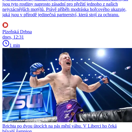
jsou tyto rostliny naprosto zásadní pro přežití jednoho z našich
nejvzácnějších motýlů. Právě příběh modráska hořcového ukazuje,
jaká jsou v přírodě jedinečná partnerství, která stojí za ochranu.
Plzeňská Drbna
dnes, 12:31
1 min
Brichta po dvou útocích na pás mění váhu. V Liberci ho čeká
bývalý šampion