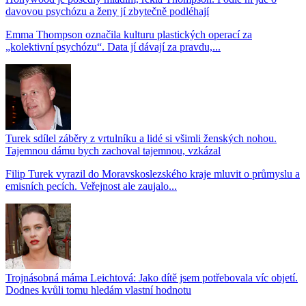
davovou psychózu a ženy jí zbytečně podléhají
Emma Thompson označila kulturu plastických operací za
„kolektivní psychózu“. Data jí dávají za pravdu,...
Turek sdílel záběry z vrtulníku a lidé si všimli ženských nohou.
Tajemnou dámu bych zachoval tajemnou, vzkázal
Filip Turek vyrazil do Moravskoslezského kraje mluvit o průmyslu a
emisních pecích. Veřejnost ale zaujalo...
Trojnásobná máma Leichtová: Jako dítě jsem potřebovala víc objetí.
Dodnes kvůli tomu hledám vlastní hodnotu