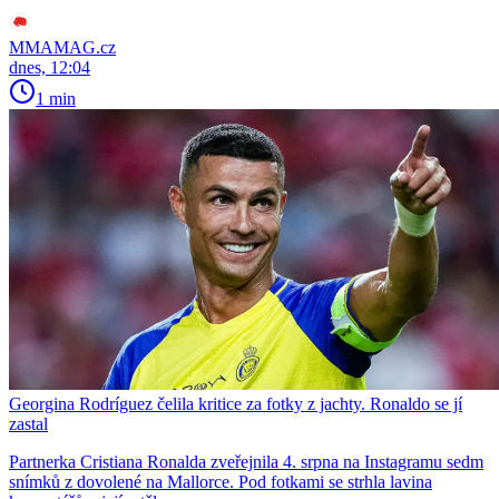
MMAMAG.cz
dnes, 12:04
1 min
Georgina Rodríguez čelila kritice za fotky z jachty. Ronaldo se jí
zastal
Partnerka Cristiana Ronalda zveřejnila 4. srpna na Instagramu sedm
snímků z dovolené na Mallorce. Pod fotkami se strhla lavina