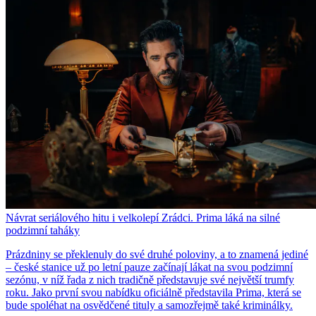
Návrat seriálového hitu i velkolepí Zrádci. Prima láká na silné
podzimní taháky
Prázdniny se překlenuly do své druhé poloviny, a to znamená jediné
– české stanice už po letní pauze začínají lákat na svou podzimní
sezónu, v níž řada z nich tradičně představuje své největší trumfy
roku. Jako první svou nabídku oficiálně představila Prima, která se
bude spoléhat na osvědčené tituly a samozřejmě také kriminálky.