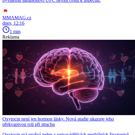
bývalému šampionovi UFC nevidí cestu k úspěchu.
MMAMAG.cz
dnes, 12:16
1 min
Reklama
Oxytocin není jen hormon lásky. Nová studie ukazuje jeho
překvapivou roli při strachu
Oxytocin má možná jeden z nejzavádějících mediálních životopisů