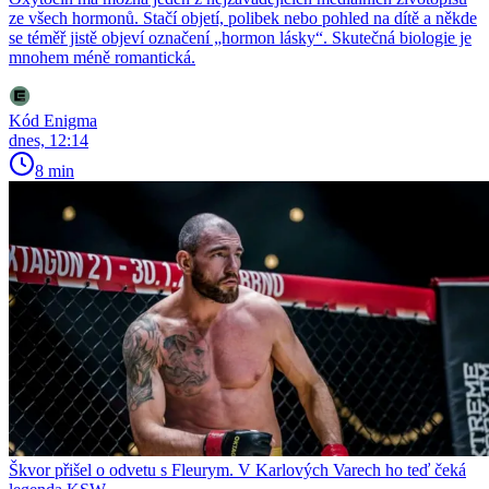
ze všech hormonů. Stačí objetí, polibek nebo pohled na dítě a někde
se téměř jistě objeví označení „hormon lásky“. Skutečná biologie je
mnohem méně romantická.
Kód Enigma
dnes, 12:14
8 min
Škvor přišel o odvetu s Fleurym. V Karlových Varech ho teď čeká