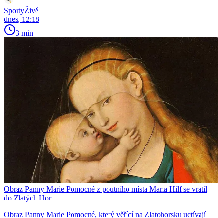
SportyŽivě
dnes, 12:18
3 min
Obraz Panny Marie Pomocné z poutního místa Maria Hilf se vrátil
do Zlatých Hor
Obraz Panny Marie Pomocné, který věřící na Zlatohorsku uctívají