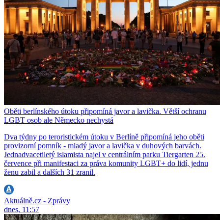
Oběti berlínského útoku připomíná javor a lavička. Větší ochranu
LGBT osob ale Německo nechystá
Dva týdny po teroristickém útoku v Berlíně připomíná jeho oběti
provizorní pomník - mladý javor a lavička v duhových barvách.
Jednadvacetiletý islamista najel v centrálním parku Tiergarten 25.
července při manifestaci za práva komunity LGBT+ do lidí, jednu
ženu zabil a dalších 31 zranil.
Aktuálně.cz - Zprávy
dnes, 11:57