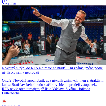
2 min
Novotný si rýpl do RFA a turnaje na hradě. Ani známá jména podle
něj lístky samy neprodají
Ondřej Novotný zpochybnil, zda několik známých jmen a atraktivní
kulisa Bratislavského hradu stačí k rychlému prodeji vstupenek.
RFA navíc před turnajem přišla o Václava Siváka i Joiltona
Lutterbacha.