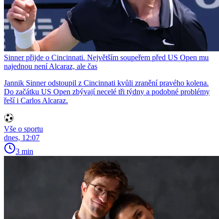
Sinner přijde o Cincinnati. Největším soupeřem před US Open mu
najednou není Alcaraz, ale čas
Jannik Sinner odstoupil z Cincinnati kvůli zranění pravého kolena.
Do začátku US Open zbývají necelé tři týdny a podobné problémy
řeší i Carlos Alcaraz.
Vše o sportu
dnes, 12:07
3 min