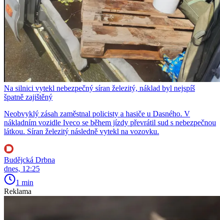
Na silnici vytekl nebezpečný síran železitý, náklad byl nejspíš
špatně zajištěný
Neobvyklý zásah zaměstnal policisty a hasiče u Dasného. V
nákladním vozidle Iveco se během jízdy převrátil sud s nebezpečnou
látkou. Síran železitý následně vytekl na vozovku.
Budějcká Drbna
dnes, 12:25
1 min
Reklama