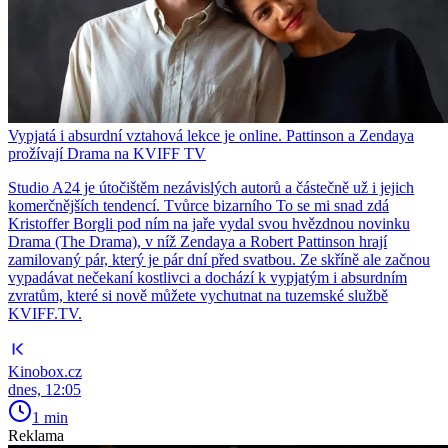
Vypjatá i absurdní vztahová lekce je online. Pattinson a Zendaya
prožívají Drama na KVIFF TV
Studio A24 je útočištěm nezávislých autorů a částečně už i jejich
komerčnějších tendencí. Tvůrce bizarního To se mi snad zdá
Kristoffer Borgli pod ním na jaře vydal svou hvězdnou novinku
Drama (The Drama), v níž Zendaya a Robert Pattinson hrají
zamilovaný pár, který je pár dní před svatbou. Ze skříně ale začnou
vypadávat nečekaní kostlivci a dochází k vypjatým i absurdním
zvratům, které si nově můžete vychutnat na tuzemské službě
KVIFF.TV.
Kinobox.cz
dnes, 12:05
1 min
Reklama