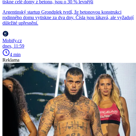
tiskne celé domy z betonu, jsou o 30 % levnější
Argentinský startup Grondplek tvrdí, že betonovou konstrukci
rodinného domu vytiskne za dva dny. Čísla jsou lákavá, ale vyžadují
důležité upřesnění.
Mobify.cz
dnes, 11:59
4 min
Reklama