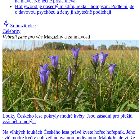
na hlavu. Konečně přišla úleva
Hollywood je posedlý mládím, řekla Thompson. Podle ní jde
o davovou psychózu a ženy jí zbytečně podléhají
Zobrazit více
Celebrity
Vybrali jsme pro vás
Magazíny a zajímavosti
Louky Českého lesa pokryly modré květy. Jsou zásadní pro přežití
vzácného motýla
Na vlhkých loukách Českého lesa právě kvete hořec hořepník. Jeho
sytě modré květy nabízejí úchvatnou podívanou. Málokdo ale ví, že