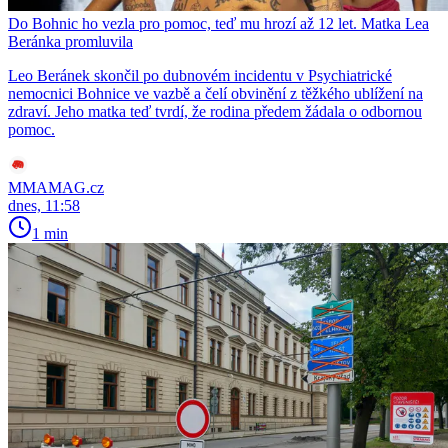
Do Bohnic ho vezla pro pomoc, teď mu hrozí až 12 let. Matka Lea
Beránka promluvila
Leo Beránek skončil po dubnovém incidentu v Psychiatrické
nemocnici Bohnice ve vazbě a čelí obvinění z těžkého ublížení na
zdraví. Jeho matka teď tvrdí, že rodina předem žádala o odbornou
pomoc.
MMAMAG.cz
dnes, 11:58
1 min