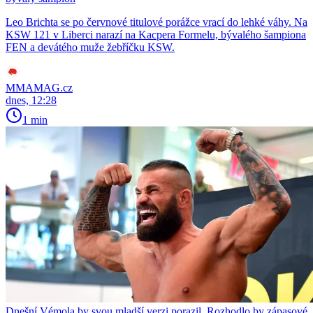
Leo Brichta se po červnové titulové porážce vrací do lehké váhy. Na
KSW 121 v Liberci narazí na Kacpera Formelu, bývalého šampiona
FEN a devátého muže žebříčku KSW.
MMAMAG.cz
dnes, 12:28
1 min
Dnešní Vémola by svou mladší verzi porazil. Rozhodlo by zápasové