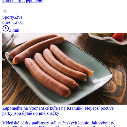
komentářů o jejím těle.
SportyŽivě
dnes, 12:01
3 min
Zapomeňte na Vodňanské kuře i na Krahulík. Nejlepší poctivé
párky jsou úplně od jiné značky
Vídeňské párky patří mezi stálice českých lednic. Jak vybrat ty