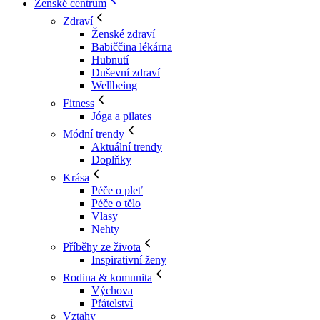
Ženské centrum
Zdraví
Ženské zdraví
Babiččina lékárna
Hubnutí
Duševní zdraví
Wellbeing
Fitness
Jóga a pilates
Módní trendy
Aktuální trendy
Doplňky
Krása
Péče o pleť
Péče o tělo
Vlasy
Nehty
Příběhy ze života
Inspirativní ženy
Rodina & komunita
Výchova
Přátelství
Vztahy