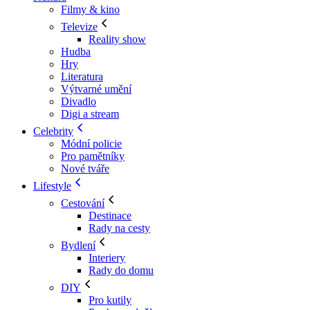
Filmy & kino
Televize
Reality show
Hudba
Hry
Literatura
Výtvarné umění
Divadlo
Digi a stream
Celebrity
Módní policie
Pro pamětníky
Nové tváře
Lifestyle
Cestování
Destinace
Rady na cesty
Bydlení
Interiery
Rady do domu
DIY
Pro kutily