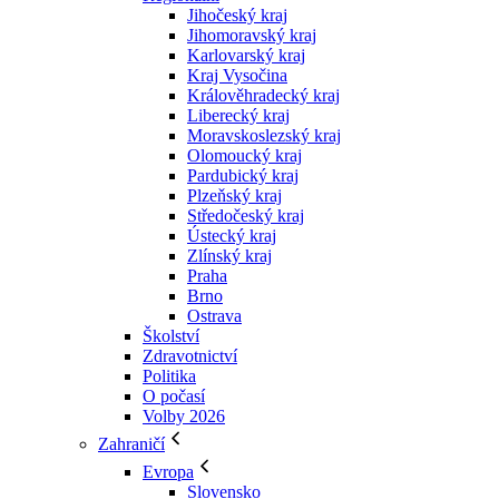
Jihočeský kraj
Jihomoravský kraj
Karlovarský kraj
Kraj Vysočina
Králověhradecký kraj
Liberecký kraj
Moravskoslezský kraj
Olomoucký kraj
Pardubický kraj
Plzeňský kraj
Středočeský kraj
Ústecký kraj
Zlínský kraj
Praha
Brno
Ostrava
Školství
Zdravotnictví
Politika
O počasí
Volby 2026
Zahraničí
Evropa
Slovensko