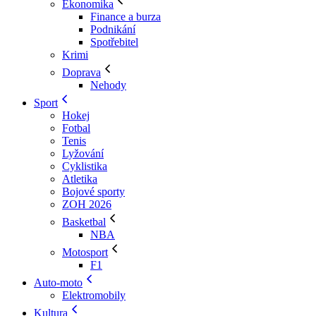
Ekonomika
Finance a burza
Podnikání
Spotřebitel
Krimi
Doprava
Nehody
Sport
Hokej
Fotbal
Tenis
Lyžování
Cyklistika
Atletika
Bojové sporty
ZOH 2026
Basketbal
NBA
Motosport
F1
Auto-moto
Elektromobily
Kultura