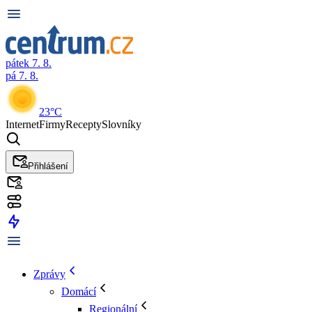
pátek 7. 8.
pá 7. 8.
23°C
Internet
Firmy
Recepty
Slovníky
Přihlášení
Zprávy
Domácí
Regionální