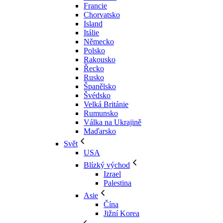
Francie
Chorvatsko
Island
Itálie
Německo
Polsko
Rakousko
Řecko
Rusko
Španělsko
Švédsko
Velká Británie
Rumunsko
Válka na Ukrajině
Maďarsko
Svět
USA
Blízký východ
Izrael
Palestina
Asie
Čína
Jižní Korea