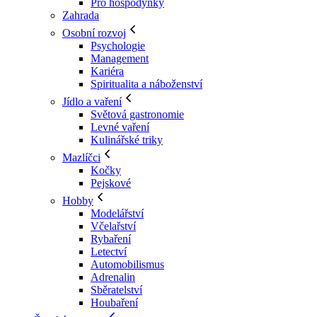
Pro hospodyňky
Zahrada
Osobní rozvoj
Psychologie
Management
Kariéra
Spiritualita a náboženství
Jídlo a vaření
Světová gastronomie
Levné vaření
Kulinářské triky
Mazlíčci
Kočky
Pejskové
Hobby
Modelářství
Včelařství
Rybaření
Letectví
Automobilismus
Adrenalin
Sběratelství
Houbaření