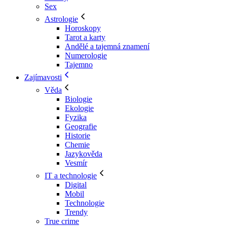
Sex
Astrologie
Horoskopy
Tarot a karty
Andělé a tajemná znamení
Numerologie
Tajemno
Zajímavosti
Věda
Biologie
Ekologie
Fyzika
Geografie
Historie
Chemie
Jazykověda
Vesmír
IT a technologie
Digital
Mobil
Technologie
Trendy
True crime