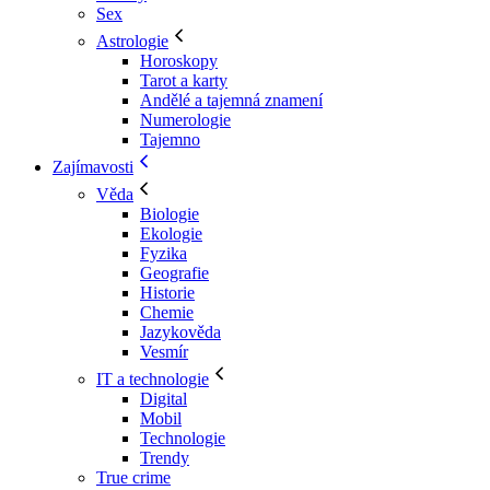
Sex
Astrologie
Horoskopy
Tarot a karty
Andělé a tajemná znamení
Numerologie
Tajemno
Zajímavosti
Věda
Biologie
Ekologie
Fyzika
Geografie
Historie
Chemie
Jazykověda
Vesmír
IT a technologie
Digital
Mobil
Technologie
Trendy
True crime