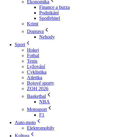
Ekonomika
Finance a burza
Podnikání
Spotřebitel
Krimi
Doprava
Nehody
Sport
Hokej
Fotbal
Tenis
Lyžování
Cyklistika
Atletika
Bojové sporty
ZOH 2026
Basketbal
NBA
Motosport
F1
Auto-moto
Elektromobily
Kultura