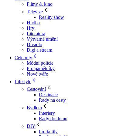
Filmy & kino
Televize
Reality show
Hudba
Hry
Literatura
Výtvarné umění
Divadlo
Digi a stream
Celebrity
Módní policie
Pro pamětníky
Nové tváře
Lifestyle
Cestování
Destinace
Rady na cesty
Bydlení
Interiery
Rady do domu
DIY
Pro kutily