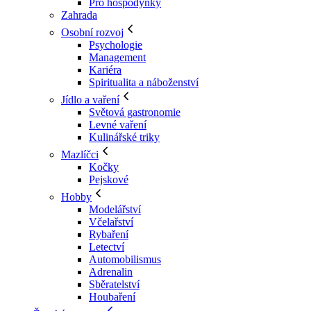
Pro hospodyňky
Zahrada
Osobní rozvoj
Psychologie
Management
Kariéra
Spiritualita a náboženství
Jídlo a vaření
Světová gastronomie
Levné vaření
Kulinářské triky
Mazlíčci
Kočky
Pejskové
Hobby
Modelářství
Včelařství
Rybaření
Letectví
Automobilismus
Adrenalin
Sběratelství
Houbaření