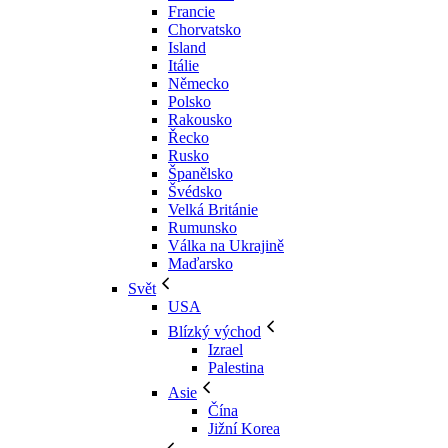
Francie
Chorvatsko
Island
Itálie
Německo
Polsko
Rakousko
Řecko
Rusko
Španělsko
Švédsko
Velká Británie
Rumunsko
Válka na Ukrajině
Maďarsko
Svět
USA
Blízký východ
Izrael
Palestina
Asie
Čína
Jižní Korea