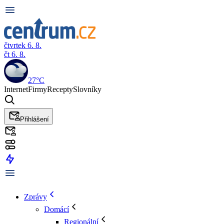
čtvrtek 6. 8.
čt 6. 8.
27°C
Internet
Firmy
Recepty
Slovníky
Přihlášení
Zprávy
Domácí
Regionální