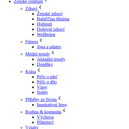
Ženské centrum
Zdraví
Ženské zdraví
Babiččina lékárna
Hubnutí
Duševní zdraví
Wellbeing
Fitness
Jóga a pilates
Módní trendy
Aktuální trendy
Doplňky
Krása
Péče o pleť
Péče o tělo
Vlasy
Nehty
Příběhy ze života
Inspirativní ženy
Rodina & komunita
Výchova
Přátelství
Vztahy