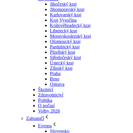
Jihočeský kraj
Jihomoravský kraj
Karlovarský kraj
Kraj Vysočina
Králověhradecký kraj
Liberecký kraj
Moravskoslezský kraj
Olomoucký kraj
Pardubický kraj
Plzeňský kraj
Středočeský kraj
Ústecký kraj
Zlínský kraj
Praha
Brno
Ostrava
Školství
Zdravotnictví
Politika
O počasí
Volby 2026
Zahraničí
Evropa
Slovensko