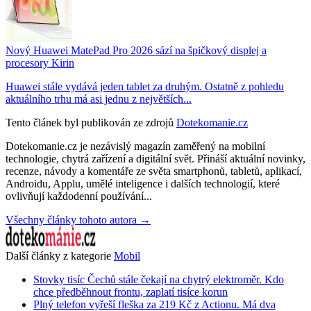
Nový Huawei MatePad Pro 2026 sází na špičkový displej a
procesory Kirin
Huawei stále vydává jeden tablet za druhým. Ostatně z pohledu
aktuálního trhu má asi jednu z největších...
Tento článek byl publikován ze zdrojů
Dotekomanie.cz
Dotekomanie.cz je nezávislý magazín zaměřený na mobilní
technologie, chytrá zařízení a digitální svět. Přináší aktuální novinky,
recenze, návody a komentáře ze světa smartphonů, tabletů, aplikací,
Androidu, Applu, umělé inteligence i dalších technologií, které
ovlivňují každodenní používání...
Všechny články tohoto autora →
Další články z kategorie
Mobil
Stovky tisíc Čechů stále čekají na chytrý elektroměr. Kdo
chce předběhnout frontu, zaplatí tisíce korun
Plný telefon vyřeší fleška za 219 Kč z Actionu. Má dva