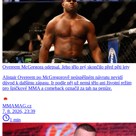
Overeem McGregora odepsal. Jeho tělo prý skončilo před pěti lety
Alistair Overeem po McGregorově neúspěšném návratu nevidí
důvod k dalšímu zápasu. Ir podle něj už nemá tělo ani životní režim
pro špičkové MMA a comeback označil za tah na peníze.
MMAMAG.cz
7. 8. 2026, 23:39
1 min