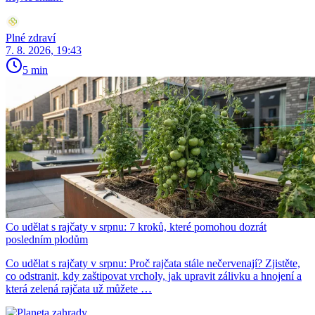
Plné zdraví
7. 8. 2026, 19:43
5 min
Co udělat s rajčaty v srpnu: 7 kroků, které pomohou dozrát
posledním plodům
Co udělat s rajčaty v srpnu: Proč rajčata stále nečervenají? Zjistěte,
co odstranit, kdy zaštipovat vrcholy, jak upravit zálivku a hnojení a
která zelená rajčata už můžete …