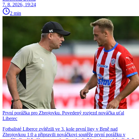
7. 8. 2026, 19:24
2 min
První porážka pro Zbrojovku. Povedený rozjezd nováčka uťal
Liberec
Fotbalisté Liberce zvítězili ve 3. kole první ligy v Brně nad
Zbrojovkou 1:0 a připravili nováčkovi soutěže první porážku v