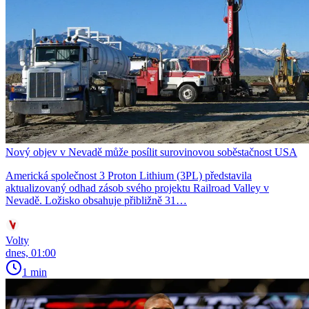
Nový objev v Nevadě může posílit surovinovou soběstačnost USA
Americká společnost 3 Proton Lithium (3PL) představila
aktualizovaný odhad zásob svého projektu Railroad Valley v
Nevadě. Ložisko obsahuje přibližně 31…
Volty
dnes, 01:00
1 min