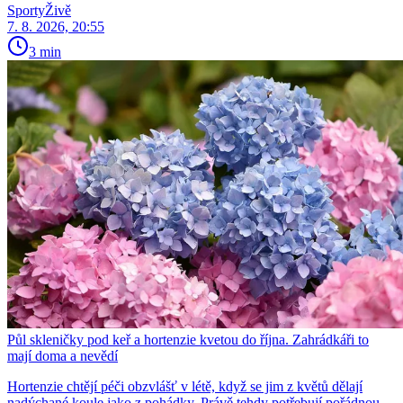
SportyŽivě
7. 8. 2026, 20:55
3 min
Půl skleničky pod keř a hortenzie kvetou do října. Zahrádkáři to
mají doma a nevědí
Hortenzie chtějí péči obzvlášť v létě, když se jim z květů dělají
nadýchané koule jako z pohádky. Právě tehdy potřebují pořádnou