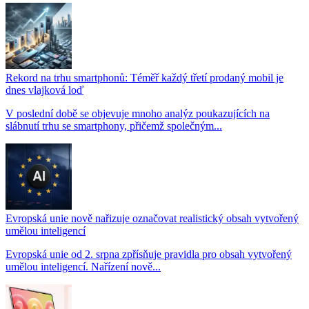
Rekord na trhu smartphonů: Téměř každý třetí prodaný mobil je
dnes vlajková loď
V poslední době se objevuje mnoho analýz poukazujících na
slábnutí trhu se smartphony, přičemž společným...
Evropská unie nově nařizuje označovat realistický obsah vytvořený
umělou inteligencí
Evropská unie od 2. srpna zpřísňuje pravidla pro obsah vytvořený
umělou inteligencí. Nařízení nově...