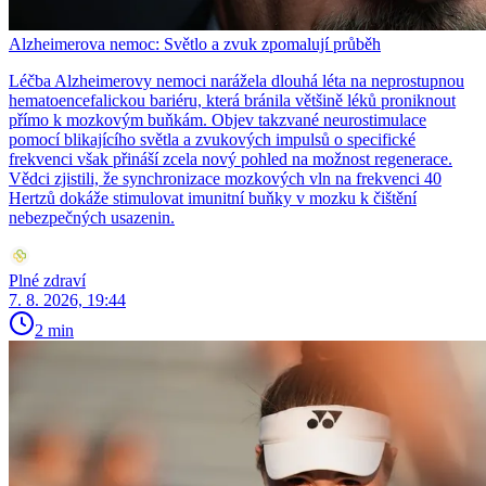
Alzheimerova nemoc: Světlo a zvuk zpomalují průběh
Léčba Alzheimerovy nemoci narážela dlouhá léta na neprostupnou
hematoencefalickou bariéru, která bránila většině léků proniknout
přímo k mozkovým buňkám. Objev takzvané neurostimulace
pomocí blikajícího světla a zvukových impulsů o specifické
frekvenci však přináší zcela nový pohled na možnost regenerace.
Vědci zjistili, že synchronizace mozkových vln na frekvenci 40
Hertzů dokáže stimulovat imunitní buňky v mozku k čištění
nebezpečných usazenin.
Plné zdraví
7. 8. 2026, 19:44
2 min