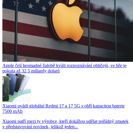
Apple čelí hromadné žalobě kvůli rozpoznávání obličejů, ve hře je
pokuta až 32,5 miliardy dolarů
Xiaomi uvádí globální Redmi 17 a 17 5G s obří kapacitou baterie
7500 mAh
Xiaomi patří mezi ty výrobce, kteří dokážou udělat pořádný zmatek
v představování novinek, jelikož jeden...