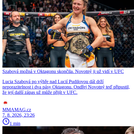
Szabová možná v Oktagonu skončila. Novotný ji už vidí v UFC
Lucia Szabová po výhře nad Lucií Pudilovou dál drží
neporazitelnost i dva pásy Oktagonu. Ondřej Novotný teď připustil,
že její další zápas už může přijít v UFC.
MMAMAG.cz
7. 8. 2026, 23:26
1 min