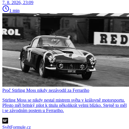
7. 8. 2026, 23:09
1 min
Proč Stirling Moss nikdy nezávodil za Ferrariho
Stirling Moss se nikdy nestal mistrem světa v královně motorsportu.
Přesto měl britský pilot k titulu několikrát velmi blízko. Stejně to měl
i se závodním postem u Ferrariho.
SvětFormule.cz