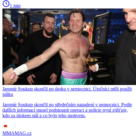
1 min
Jaromír Soukup skončil po útoku v nemocnici. Útočníci měli použít
pálku
Jaromír Soukup skončil po středečním napadení v nemocnici. Podle
dalších informací musel podstoupit operaci a policie nyní zjišťuje,
kdo za útokem stál a co bylo jeho motivem.
MMAMAG.cz