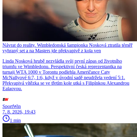
Návrat do reality. Wimbledonská šampionka Nosková ztratila téměř
vyhraný set a na Masters jde překvapivě z kola ven
Linda Nosková hrubě nezvládla svůj první zápas od životního
triumfu ve Wimbledonu. Perspektivní česká reprezentantka na
turnaji WTA 1000 v Torontu podlehla Američance Caty
McNallyové 6:7, 1:6, když v úvodní sadě neudržela vedení 5:1.
Překvapivá vítězka se ve třetím kole utká s Filipínkou Alexandrou
Ealaovou.
SportWin
7. 8. 2026, 19:43
1 min