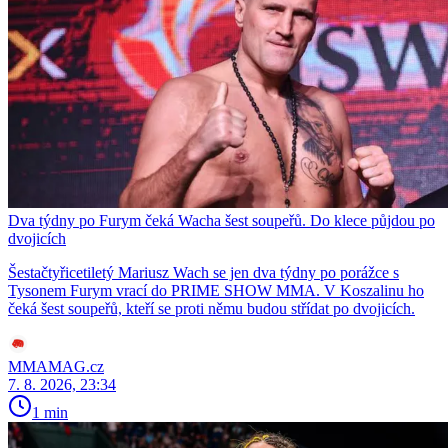
Dva týdny po Furym čeká Wacha šest soupeřů. Do klece půjdou po
dvojicích
Šestačtyřicetiletý Mariusz Wach se jen dva týdny po porážce s
Tysonem Furym vrací do PRIME SHOW MMA. V Koszalinu ho
čeká šest soupeřů, kteří se proti němu budou střídat po dvojicích.
MMAMAG.cz
7. 8. 2026, 23:34
1 min