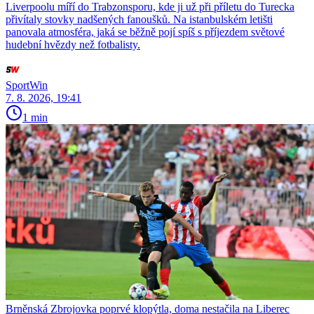
Liverpoolu míří do Trabzonsporu, kde ji už při příletu do Turecka
přivítaly stovky nadšených fanoušků. Na istanbulském letišti
panovala atmosféra, jaká se běžně pojí spíš s příjezdem světové
hudební hvězdy než fotbalisty.
SportWin
7. 8. 2026, 19:41
1 min
Brněnská Zbrojovka poprvé klopýtla, doma nestačila na Liberec