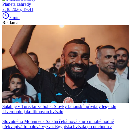
Planeta zahrady
7. 8. 2026, 19:41
7 min
Reklama
Salah je v Turecku za boha. Stovky fanoušků přivítaly legendu
Liverpoolu jako filmovou hvězdu
Slovutného Mohameda Salaha čeká nová a pro mnohé hodně
překvapivá fotbalová výzva. Egyptská hvězda po odchodu z