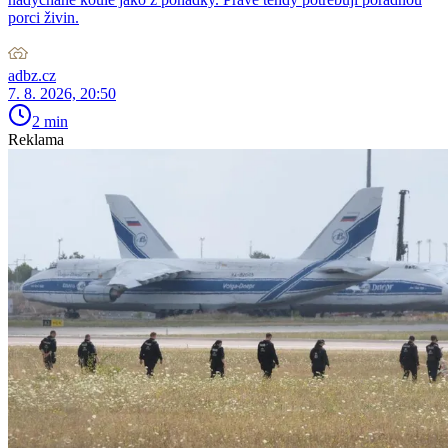
porci živin.
adbz.cz
7. 8. 2026, 20:50
2 min
Reklama