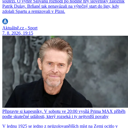
soutěži. O výhře Slovanu rozhodl po hodině hry slovenský záložník
Patrik Dulay. Brňané tak nenavázali na výtečný start do ligy, kdy
zdolali Spartu a remizovali v Plzni.
Aktuálně.cz - Sport
7. 8. 2026, 19:15
Připravte si kapesníky. V sobotu ve 20:00 vysílá Prima MAX příběh
podle skutečné události, který rozseká i ty nejtvrdší povahy
V lednu 1925 se jedno z nejizolovanějších míst na Zemi ocitlo v