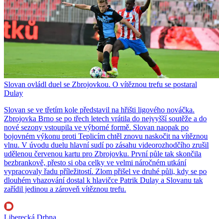
Slovan ovládl duel se Zbrojovkou. O vítěznou trefu se postaral
Dulay
Slovan se ve třetím kole představil na hřišti ligového nováčka.
Zbrojovka Brno se po třech letech vrátila do nejvyšší soutěže a do
nové sezony vstoupila ve výborné formě. Slovan naopak po
bojovném výkonu proti Teplicím chtěl znovu naskočit na vítěznou
vlnu. V úvodu duelu hlavní sudí po zásahu videorozhodčího zrušil
udělenou červenou kartu pro Zbrojovku. První půle tak skončila
bezbrankově, přesto si oba celky ve velmi náročném utkání
vypracovaly řadu příležitostí. Zlom přišel ve druhé půli, kdy se po
dlouhém vhazování dostal k hlavičce Patrik Dulay a Slovanu tak
zařídil jedinou a zároveň vítěznou trefu.
Liberecká Drbna