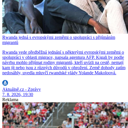
Rwanda jedná s evropskými zeměmi o spolupráci s přijímáním
migrantů
Rwanda vede předběžná jednání s některými evropskými zeměmi o
spolupráci v oblasti migrace, napsala agentura AFP. Kigali by podle
návrhu mohlo přijímat rodiny migrantů, kteří uvízli na cestě, nemají
kam jít nebo jsou z různých důvodů v ohrožení. Země dohody zatím
nedosáhly, uvedla mluvčí rwandské vlády Yolande Makoloová.
Aktuálně.cz - Zprávy
7. 8. 2026, 19:30
Reklama