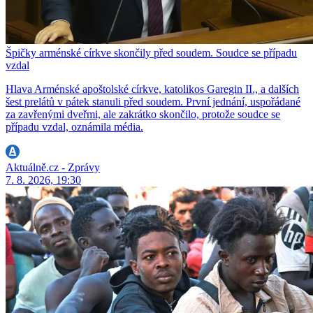
Špičky arménské církve skončily před soudem. Soudce se případu
vzdal
Hlava Arménské apoštolské církve, katolikos Garegin II., a dalších
šest prelátů v pátek stanuli před soudem. První jednání, uspořádané
za zavřenými dveřmi, ale zakrátko skončilo, protože soudce se
případu vzdal, oznámila média.
Aktuálně.cz - Zprávy
7. 8. 2026, 19:30