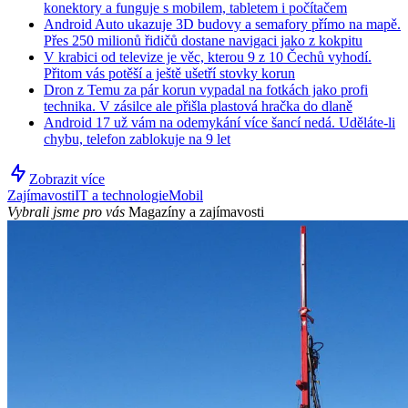
konektory a funguje s mobilem, tabletem i počítačem
Android Auto ukazuje 3D budovy a semafory přímo na mapě.
Přes 250 milionů řidičů dostane navigaci jako z kokpitu
V krabici od televize je věc, kterou 9 z 10 Čechů vyhodí.
Přitom vás potěší a ještě ušetří stovky korun
Dron z Temu za pár korun vypadal na fotkách jako profi
technika. V zásilce ale přišla plastová hračka do dlaně
Android 17 už vám na odemykání více šancí nedá. Uděláte-li
chybu, telefon zablokuje na 9 let
Zobrazit více
Zajímavosti
IT a technologie
Mobil
Vybrali jsme pro vás
Magazíny a zajímavosti