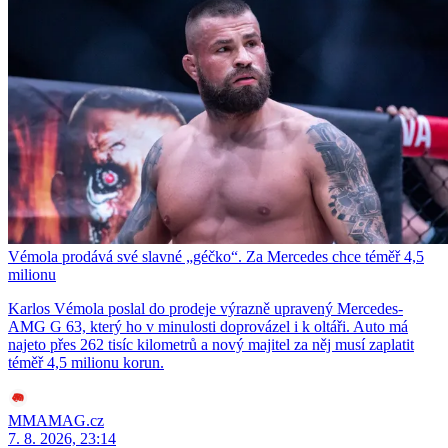
Vémola prodává své slavné „géčko“. Za Mercedes chce téměř 4,5
milionu
Karlos Vémola poslal do prodeje výrazně upravený Mercedes-
AMG G 63, který ho v minulosti doprovázel i k oltáři. Auto má
najeto přes 262 tisíc kilometrů a nový majitel za něj musí zaplatit
téměř 4,5 milionu korun.
MMAMAG.cz
7. 8. 2026, 23:14