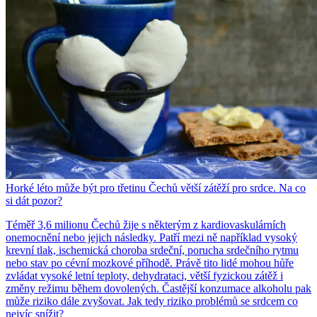
Horké léto může být pro třetinu Čechů větší zátěží pro srdce. Na co
si dát pozor?
Téměř 3,6 milionu Čechů žije s některým z kardiovaskulárních
onemocnění nebo jejich následky. Patří mezi ně například vysoký
krevní tlak, ischemická choroba srdeční, porucha srdečního rytmu
nebo stav po cévní mozkové příhodě. Právě tito lidé mohou hůře
zvládat vysoké letní teploty, dehydrataci, větší fyzickou zátěž i
změny režimu během dovolených. Častější konzumace alkoholu pak
může riziko dále zvyšovat. Jak tedy riziko problémů se srdcem co
nejvíc snížit?