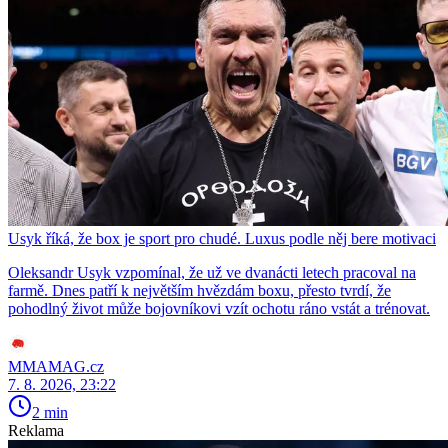
Usyk říká, že box je sport pro chudé. Luxus podle něj bere motivaci
Oleksandr Usyk vzpomínal, že už ve dvanácti letech pracoval na
farmě. Dnes patří k největším hvězdám boxu, přesto tvrdí, že
pohodlný život může bojovníkovi vzít ochotu ráno vstát a trénovat.
MMAMAG.cz
7. 8. 2026, 23:22
2 min
Reklama