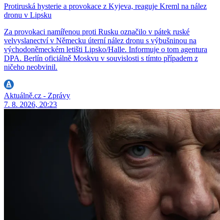
Protiruská hysterie a provokace z Kyjeva, reaguje Kreml na nález
dronu v Lipsku
Za provokaci namířenou proti Rusku označilo v pátek ruské
velvyslanectví v Německu úterní nález dronu s výbušninou na
východoněmeckém letišti Lipsko/Halle. Informuje o tom agentura
DPA. Berlín oficiálně Moskvu v souvislosti s tímto případem z
ničeho neobvinil.
Aktuálně.cz - Zprávy
7. 8. 2026, 20:23