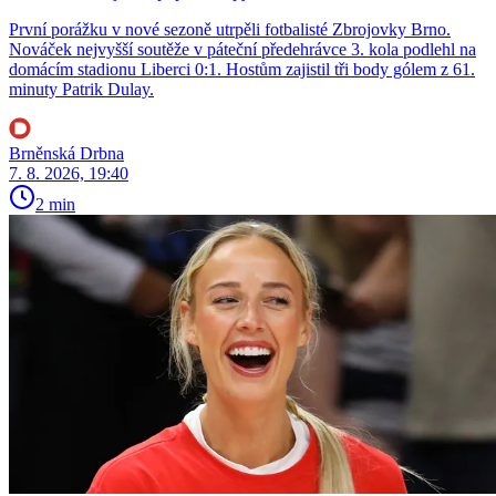
První porážku v nové sezoně utrpěli fotbalisté Zbrojovky Brno.
Nováček nejvyšší soutěže v páteční předehrávce 3. kola podlehl na
domácím stadionu Liberci 0:1. Hostům zajistil tři body gólem z 61.
minuty Patrik Dulay.
Brněnská Drbna
7. 8. 2026, 19:40
2 min