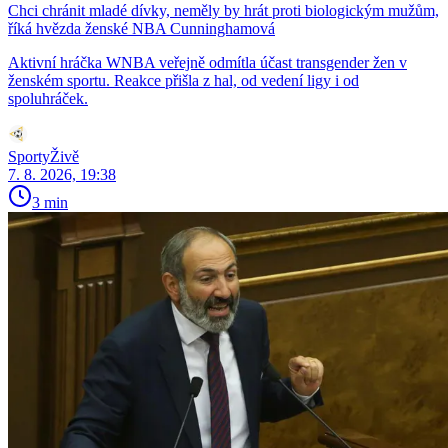
Chci chránit mladé dívky, neměly by hrát proti biologickým mužům,
říká hvězda ženské NBA Cunninghamová
Aktivní hráčka WNBA veřejně odmítla účast transgender žen v
ženském sportu. Reakce přišla z hal, od vedení ligy i od
spoluhráček.
SportyŽivě
7. 8. 2026, 19:38
3 min