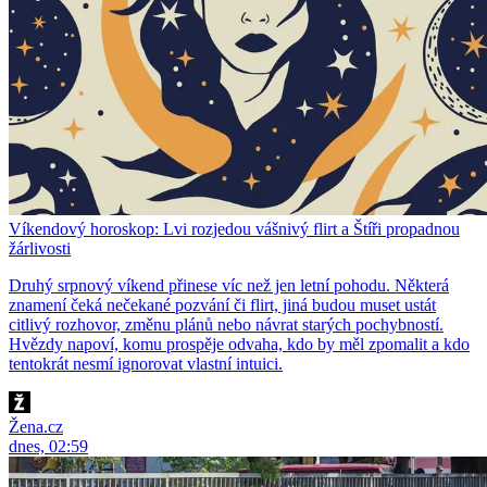
Víkendový horoskop: Lvi rozjedou vášnivý flirt a Štíři propadnou
žárlivosti
Druhý srpnový víkend přinese víc než jen letní pohodu. Některá
znamení čeká nečekané pozvání či flirt, jiná budou muset ustát
citlivý rozhovor, změnu plánů nebo návrat starých pochybností.
Hvězdy napoví, komu prospěje odvaha, kdo by měl zpomalit a kdo
tentokrát nesmí ignorovat vlastní intuici.
Žena.cz
dnes, 02:59