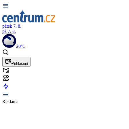
pátek 7. 8.
pá 7. 8.
20°C
Přihlášení
Reklama