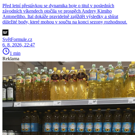
Před letní přestávkou se dynamika boje o titul v posledních
závodních víkendech otočila ve prospěch Andrey Kimiho
Antonelliho. Ital dokáže pravidelně zajíždět výsledky a sbírat
důležité body, které mohou v součtu na konci sezony rozhodnout.
SvětFormule.cz
6. 8. 2026, 22:47
1 min
Reklama