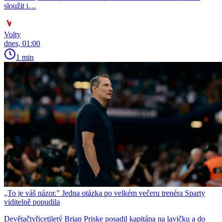
sloužit i…
Volty
dnes, 01:00
1 min
„To je váš názor." Jedna otázka po velkém večeru trenéra Sparty
viditelně popudila
Devětačtyřicetiletý Brian Priske posadil kapitána na lavičku a do