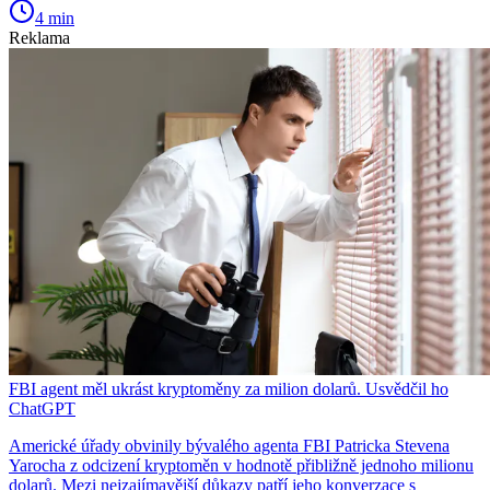
4 min
Reklama
FBI agent měl ukrást kryptoměny za milion dolarů. Usvědčil ho
ChatGPT
Americké úřady obvinily bývalého agenta FBI Patricka Stevena
Yarocha z odcizení kryptoměn v hodnotě přibližně jednoho milionu
dolarů. Mezi nejzajímavější důkazy patří jeho konverzace s