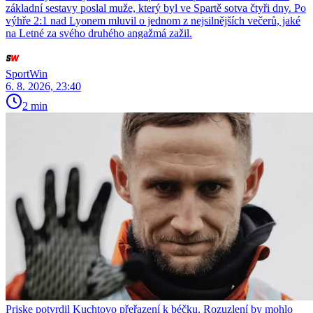
základní sestavy poslal muže, který byl ve Spartě sotva čtyři dny. Po
výhře 2:1 nad Lyonem mluvil o jednom z nejsilnějších večerů, jaké
na Letné za svého druhého angažmá zažil.
SportWin
6. 8. 2026, 23:40
2 min
Priske potvrdil Kuchtovo přeřazení k béčku. Rozuzlení by mohlo