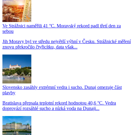
Ve Strážnici naměřili 41 °C. Moravský rekord padl třetí den za
sebou
Jih Moravy byl ve středu největší výhní v Česku. Strážnické měření
znovu překročilo čtyřicítku, data však...
Slovensko zasáhly extrémní vedra i sucho. Dunaj omezuje část
plavby
Bratislava přepsala teplotní rekord hodnotou 40,6 °C. Vedra
doprovází rozsáhlé sucho a nízká voda na Dunaji...