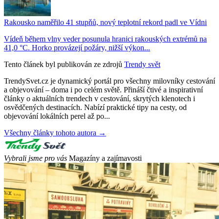
Rakousko naměřilo 41 stupňů, nový teplotní rekord padl ve Vídni
Vídeň během vlny veder posunula hranici rakouských extrémů na
41,0 °C. Horko provázejí požáry, nižší výkon...
Tento článek byl publikován ze zdrojů
Trendy svět
TrendySvet.cz je dynamický portál pro všechny milovníky cestování
a objevování – doma i po celém světě. Přináší čtivé a inspirativní
články o aktuálních trendech v cestování, skrytých klenotech i
osvědčených destinacích. Nabízí praktické tipy na cesty, od
objevování lokálních perel až po...
Všechny články tohoto autora →
Vybrali jsme pro vás
Magazíny a zajímavosti