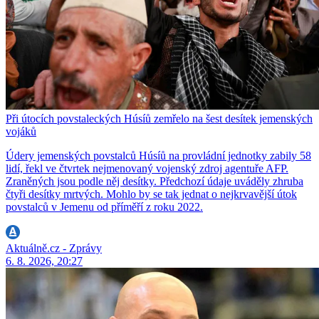
Při útocích povstaleckých Húsíů zemřelo na šest desítek jemenských
vojáků
Údery jemenských povstalců Húsíů na provládní jednotky zabily 58
lidí, řekl ve čtvrtek nejmenovaný vojenský zdroj agentuře AFP.
Zraněných jsou podle něj desítky. Předchozí údaje uváděly zhruba
čtyři desítky mrtvých. Mohlo by se tak jednat o nejkrvavější útok
povstalců v Jemenu od příměří z roku 2022.
Aktuálně.cz - Zprávy
6. 8. 2026, 20:27