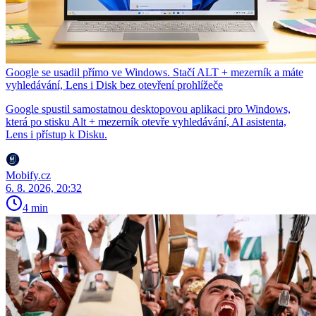
Google se usadil přímo ve Windows. Stačí ALT + mezerník a máte
vyhledávání, Lens i Disk bez otevření prohlížeče
Google spustil samostatnou desktopovou aplikaci pro Windows,
která po stisku Alt + mezerník otevře vyhledávání, AI asistenta,
Lens i přístup k Disku.
Mobify.cz
6. 8. 2026, 20:32
4 min