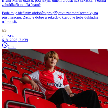
Brusíř Marek ukázal, pod jakým úhlem brousit nůž sekačky. Většina
zahrádkářů to dělá špatně
Podzim je ideálním obdobím pro přípravu zahradní techniky na
příští sezonu. Začít je dobré u sekačky, kterou je třeba důkladně
nabrousit.
adbz.cz
6. 8. 2026, 21:39
2 min