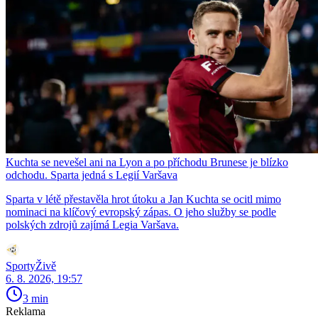
Kuchta se nevešel ani na Lyon a po příchodu Brunese je blízko
odchodu. Sparta jedná s Legií Varšava
Sparta v létě přestavěla hrot útoku a Jan Kuchta se ocitl mimo
nominaci na klíčový evropský zápas. O jeho služby se podle
polských zdrojů zajímá Legia Varšava.
SportyŽivě
6. 8. 2026, 19:57
3 min
Reklama