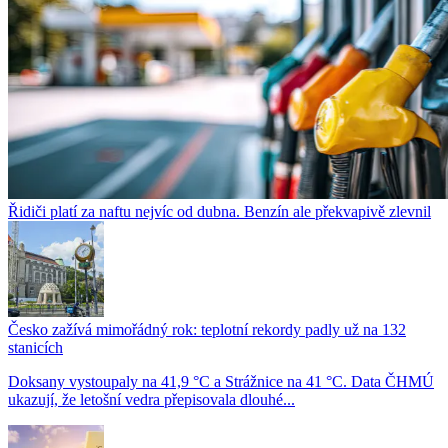
Řidiči platí za naftu nejvíc od dubna. Benzín ale překvapivě zlevnil
Česko zažívá mimořádný rok: teplotní rekordy padly už na 132
stanicích
Doksany vystoupaly na 41,9 °C a Strážnice na 41 °C. Data ČHMÚ
ukazují, že letošní vedra přepisovala dlouhé...