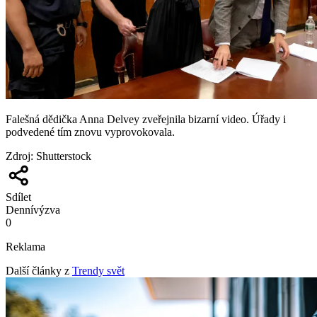
Falešná dědička Anna Delvey zveřejnila bizarní video. Úřady i
podvedené tím znovu vyprovokovala.
Zdroj
:
Shutterstock
Sdílet
Denní
výzva
0
Reklama
Další články z
Trendy svět