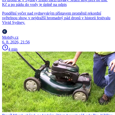
Kč a po pádu do vody je úplně na odpis
Pondělní večer nad sydneyským přístavem proměnil rekordní
světelnou show v nejdražší hromadný pád dronů v historii festivalu
Vivid Sydney.
Mobify.cz
6. 8. 2026, 21:56
4 min