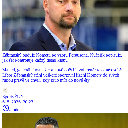
Zábranský buduje Kometu po vzoru Fergusona. Kučeřík popisuje,
jak šéf kontroluje každý detail klubu
Majitel, generální manažer a nově opět hlavní trenér v jedné osobě.
Libor Zábranský stáhl veškeré sportovní řízení Komety do svých
rukou právě ve chvíli, kdy klub míří do nové éry.
SportyŽivě
6. 8. 2026, 20:23
4 min