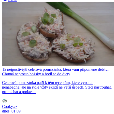
Ta nejpoctivější celerová pomazánka, která vám připomene dětství:
Chutná naprosto božsky a hodí se do diety
Celerová pomazánka patří k těm receptům, které vypadají
nenápadně, ale na stole vždy sklidí největší úspěch. Stačí nastrouhat,
promíchat a podávat.
Cooky.cz
dnes, 01:09