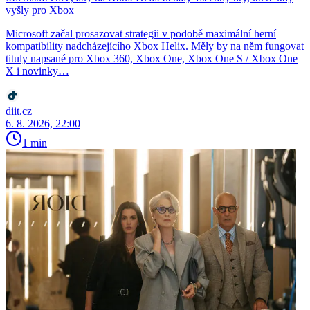
vyšly pro Xbox
Microsoft začal prosazovat strategii v podobě maximální herní
kompatibility nadcházejícího Xbox Helix. Měly by na něm fungovat
tituly napsané pro Xbox 360, Xbox One, Xbox One S / Xbox One
X i novinky…
diit.cz
6. 8. 2026, 22:00
1 min