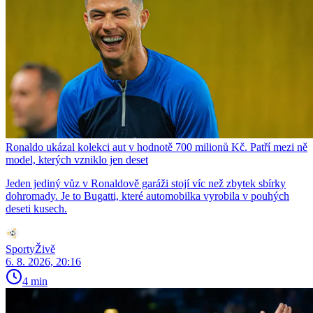
Ronaldo ukázal kolekci aut v hodnotě 700 milionů Kč. Patří mezi ně
model, kterých vzniklo jen deset
Jeden jediný vůz v Ronaldově garáži stojí víc než zbytek sbírky
dohromady. Je to Bugatti, které automobilka vyrobila v pouhých
deseti kusech.
SportyŽivě
6. 8. 2026, 20:16
4 min