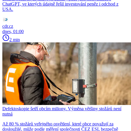
ChatGPT, ve kterých údajně řešil investování peněz i odchod z
USA.
cdr.cz
dnes, 01:00
2 min
Defektoskopie šetří obcím miliony. Výměna většiny stožárů není
nutná
Až 80 % stožárů veřejného osvětlení, které obce považují za
dosloužilé, může podle měření společnosti ČEZ ESL bezpečně