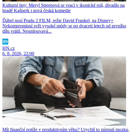
Kulturní tipy: Meryl Streepová se vrací v ikonické roli, divadlo na
hradě Kašperk i nová česká komedie
Ďábel nosí Pradu 2 FILM, režie David Frankel, na Disney+
Nekompromisní svět vysoké módy se po dvaceti letech od prvního
dílu vrátil. Nesmlouvavá...
HN.cz
6. 8. 2026, 22:00
Mít finanční potíže v produktivním věku? Urychlí to stárnutí mozku,