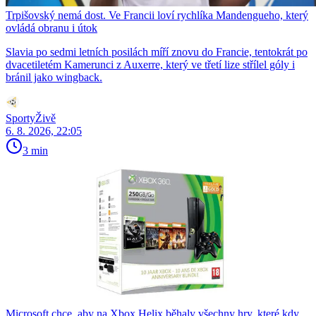
Trpišovský nemá dost. Ve Francii loví rychlíka Mandengueho, který
ovládá obranu i útok
Slavia po sedmi letních posilách míří znovu do Francie, tentokrát po
dvacetiletém Kamerunci z Auxerre, který ve třetí lize střílel góly i
bránil jako wingback.
SportyŽivě
6. 8. 2026, 22:05
3 min
Microsoft chce, aby na Xbox Helix běhaly všechny hry, které kdy