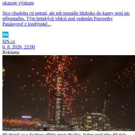
ukazuje výzkum
Sice chudoba cti netratí, ale mít neustále hluboko do kapsy není nic
příjemného. Tým britských vědců pod vedením Praveethy
Patalayové z londýnské...
HN.cz
6. 8. 2026, 22:00
Reklama
89 dronů se v Sydney zřítilo mezi diváky. Jeden stojí přes 60 tisíc