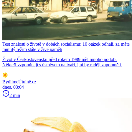
Test znalostí o životě v dobách socialismu: 10 otázek odhalí, za máte
minulý režim stále v živé paměti
Život v Československu před rokem 1989 měl mnoho podob.
Někteří vzpomínají s úsměvem na tváři, jiní by raději zapomněli.
BydlímeÚtulně.cz
dnes, 03:04
2 min