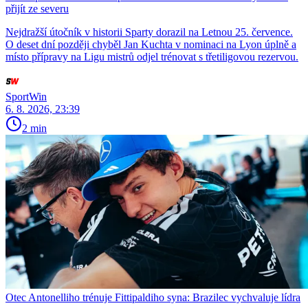
přijít ze severu
Nejdražší útočník v historii Sparty dorazil na Letnou 25. července.
O deset dní později chyběl Jan Kuchta v nominaci na Lyon úplně a
místo přípravy na Ligu mistrů odjel trénovat s třetiligovou rezervou.
SportWin
6. 8. 2026, 23:39
2 min
Otec Antonelliho trénuje Fittipaldiho syna: Brazilec vychvaluje lídra