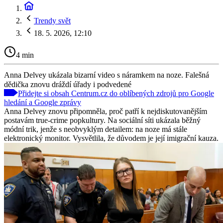
Trendy svět
18. 5. 2026, 12:10
4 min
Anna Delvey ukázala bizarní video s náramkem na noze. Falešná
dědička znovu dráždí úřady i podvedené
Přidejte si obsah Centrum.cz do oblíbených zdrojů pro Google
hledání a Google zprávy
Anna Delvey znovu připomněla, proč patří k nejdiskutovanějším
postavám true-crime popkultury. Na sociální síti ukázala běžný
módní trik, jenže s neobvyklým detailem: na noze má stále
elektronický monitor. Vysvětlila, že důvodem je její imigrační kauza.