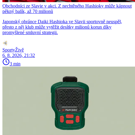
Obchodníci ze Slavie v akci. Z nechtěného Hashioky může kápnout
pěkný balík, až 70 milionů
Japonský obránce Daiki Hashioka ve Slavii sportovně neuspěl,
přesto z něj klub může vytěžit desítky milionů korun díky
promyšlené smluvní strategii.
SportyŽivě
6. 8. 2026, 21:32
3 min