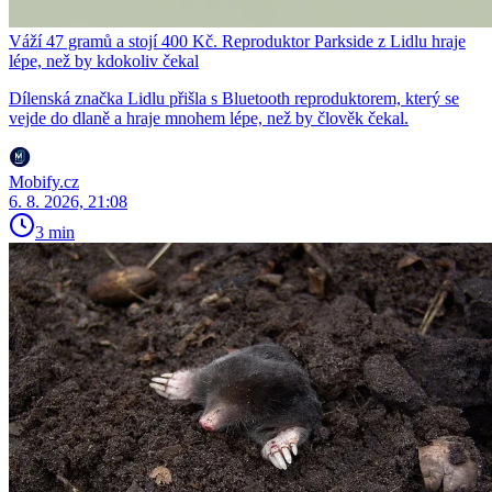
Váží 47 gramů a stojí 400 Kč. Reproduktor Parkside z Lidlu hraje
lépe, než by kdokoliv čekal
Dílenská značka Lidlu přišla s Bluetooth reproduktorem, který se
vejde do dlaně a hraje mnohem lépe, než by člověk čekal.
Mobify.cz
6. 8. 2026, 21:08
3 min