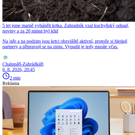
5 let jsme marně vyháněli krtka. Zahradník vzal kuchyňský odpad,
noviny a za 20 minut byl klid
Na jaře a na podzim jsou krtci obzvláště aktivní, protože si hledají
partnery a připravují se na zimu. Vypudit je tedy musíte včas.
Chalupáři-Zahrádkáři
6. 8. 2026, 20:45
2 min
Reklama