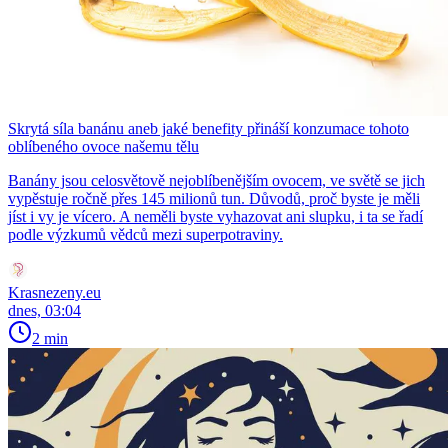
Skrytá síla banánu aneb jaké benefity přináší konzumace tohoto
oblíbeného ovoce našemu tělu
Banány jsou celosvětově nejoblíbenějším ovocem, ve světě se jich
vypěstuje ročně přes 145 milionů tun. Důvodů, proč byste je měli
jíst i vy je vícero. A neměli byste vyhazovat ani slupku, i ta se řadí
podle výzkumů vědců mezi superpotraviny.
Krasnezeny.eu
dnes, 03:04
2 min