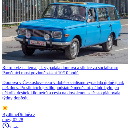
Retro kvíz na téma jak vypadala doprava a silnice za socialismu:
Pamětníci musí povinně získat 10/10 bodů
Doprava v Československu v době socialismu vypadala úplně jinak
než dnes. Po silnicích jezdilo podstatně méně aut, dálnic bylo jen
několik desítek kilometrů a cesta na dovolenou se často plánovala
týdny dopředu.
BydlímeÚtulně.cz
dnes, 02:28
2 min