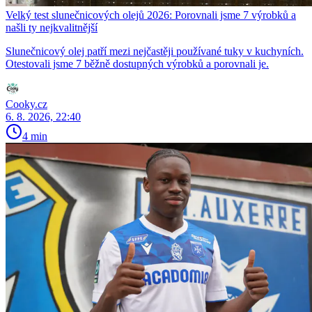
Velký test slunečnicových olejů 2026: Porovnali jsme 7 výrobků a
našli ty nejkvalitnější
Slunečnicový olej patří mezi nejčastěji používané tuky v kuchyních.
Otestovali jsme 7 běžně dostupných výrobků a porovnali je.
Cooky.cz
6. 8. 2026, 22:40
4 min